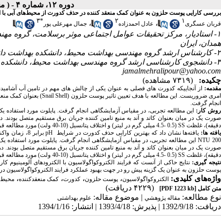
دوره ۱۲، شماره ۴ - ( مجله علمی پژوهان، تابستان ۱۳۹۳ )
بررسی کارایی پوست حلزون به عنوان کمک منعقد کننده در حذف کدورت از محیط‌های آبی با استفا
۳
*
۲
۱
،
،
قربان عسگری
عادل احمدزاده
جمال مهرعلی پور
۱- استادیار، مرکز تحقیقات عوامل اجتماعی موثر برسلامت، گروه م
همدان، ایران
۲- کارشناس ارشد گروه مهندسی بهداشت محیط، دانشکده بهداشت دانشگاه علوم پزشکی همدان، همدان، ایران
۳- دانشجوی کارشناسی ارشد گروه مهندسی بهداشت محیط، دانشکده بهداشت، دانشگاه علوم پزشکی همدان، همدان، ایران ،
jamalmehralipour@yahoo.com
چکیده:
(۷۳۱۹ مشاهده)
مقدمه:
از آنجاییکه کدورت های فصلی به عنوان یکی از چالش های مهم در تامین آب آشامی
امری ضروریست. این مطالعه با
انجام گرفت.
وش کار:
دقیقه)، غلظت SS (4.5- 0.5 میلی گرم در لیتر) و اختلاف پتانسیل (10-40 ولت) مورد مطالعه قرار گرفت.
افته ها:
دقیقه)، غلظت SS (4.5- 0.5 میلی گرم در لیتر) و اختلاف پتانسیل (10-40 ولت) مورد مطالعه قرار گرفت.
تیجه گیری:
نتایج حاکی از آنست که فرایند الکتروکواگولاسیون با الکترودهای آلومینیوم ک
پوست حلزون به عنوان یک گزینه پیش رو در جهت بهبود عملکرد فرایند الکتروکواگولاسیون در 
واژه‌های کلیدی:
،
،
،
،
الکتروکواگولاسیون
پوست حلزون
کدورت
کمک منعقدکننده
محیط 
(۴۲۲۹ دریافت)
متن کامل
[PDF 1223 kb]
نوع مطالعه:
| موضوع مقاله:
مقاله پژوهشي
علوم بهداشتی
دریافت: 1392/9/18 | پذیرش: 1393/4/18 | انتشار: 1394/1/16