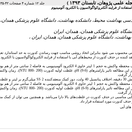
|
جلد ۱۲ شماره ۴ صفحات ۴۲-۳۵
ده از فرایند الکتروکواگولاسیون با الکترود آلومینیوم
هندسی بهداشت محیط، دانشکده بهداشت، دانشگاه علوم پزشکی همدان،
دنی محسوب می شود بنابراین اتخاذ روشی مناسب جهت رساندن کدورت به حد استاندارد تعی
 هدف تعیین تاثیر پوست حلزون (Snail Shell) بعنوان کمک منعقد کننده در حذف کدورت از محیط‌های آبی با استفاده از فرایند الکتروکواگولاسیون با الکت
این مطالعه تجربی، در مقیاس آزمایشگاهی انجام گرفت. پایلوت مورد استفاده یک محفظه واکنش به حجم 1 لیتر حاوی 4 الکترود 
یافته‌ها نشان داد که بهترین کارایی حذف کدورت در شرایط pH برابر 8، زمان واکنش 30 دقیقه، اختلاف پتانسیل 40 ولت، دوز کمک من
NTU 200 این مطالعه تجربی، در مقیاس آزمایشگاهی انجام گرفت. پایلوت مورد استفاده یک محفظه واکنش به حجم 1 لیتر حاوی 4 الکترو
ارایی مناسبی در حذف کدورت در غلظت‌های بالا دارا می‌باشد. و همچنین می توان از کمک من
حذف کدورت مورد استفاده قرار داد.
های آبی