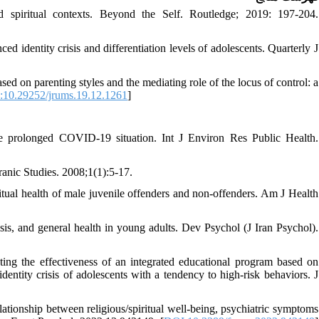
d spiritual contexts. Beyond the Self. Routledge; 2019: 197-204.
d identity crisis and differentiation levels of adolescents. Quarterly J
d on parenting styles and the mediating role of the locus of control: a
10.29252/jrums.19.12.1261
]
 the prolonged COVID-19 situation. Int J Environ Res Public Health.
ranic Studies. 2008;1(1):5-17.
itual health of male juvenile offenders and non-offenders. Am J Health
sis, and general health in young adults. Dev Psychol (J Iran Psychol).
ng the effectiveness of an integrated educational program based on
dentity crisis of adolescents with a tendency to high-risk behaviors. J
tionship between religious/spiritual well-being, psychiatric symptoms