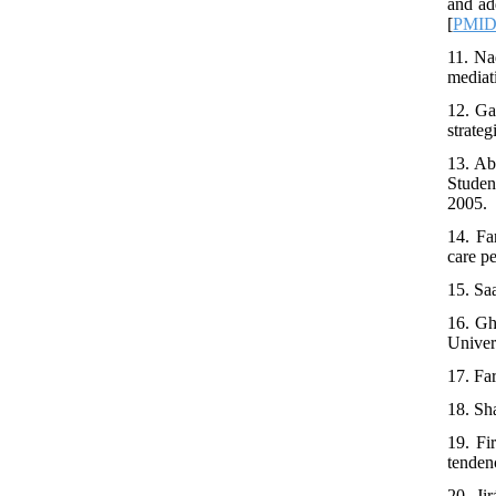
and ad
[
PMI
11. Na
mediat
12. Ga
strate
13. Ab
Studen
2005.
14. Fa
care p
15. Sa
16. Gh
Univer
17. Fa
18. Sh
19. Fi
tenden
20. Ji