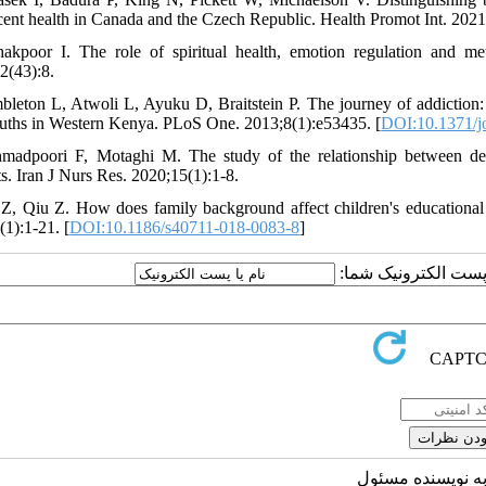
cent health in Canada and the Czech Republic. Health Promot Int. 2021
akpoor I. The role of spiritual health, emotion regulation and met
2(43):8.
bleton L, Atwoli L, Ayuku D, Braitstein P. The journey of addiction: ba
uths in Western Kenya. PLoS One. 2013;8(1):e53435. [
DOI:10.1371/j
madpoori F, Motaghi M. The study of the relationship between demo
ts. Iran J Nurs Res. 2020;15(1):1-8.
 Z, Qiu Z. How does family background affect children's educationa
(1):1-21. [
DOI:10.1186/s40711-018-0083-8
]
یا پست الکترونیک شما
به نویسنده مسئول