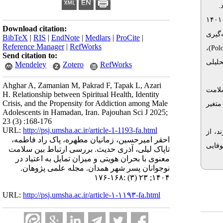
تحلیلی با رویکرد مقطعی است. ۲۷۳ دانش‌آموز از مدارس پسرانه متوسطه دوم شهر همدان در سال ۱۴۰۱
Download citation:
‌گیری
BibTeX
|
RIS
|
EndNote
|
Medlars
|
ProCite
|
Reference Manager
|
RefWorks
)،
Polo
Send citation to:
حلیلی
Mendeley
Zotero
RefWorks
Ahghar A, Zamanian M, Pakrad F, Tapak L, Azari
۱۶/۵۷)
H. Relationship between Spiritual Health, Identity
Crisis, and the Propensity for Addiction among Male
۳۸/۷۳) 
Adolescents in Hamadan, Iran. Pajouhan Sci J 2025;
23 (3) :168-176
URL:
http://psj.umsha.ac.ir/article-1-1193-fa.html
د، از
احقر امیرحسین، زمانیان مطهره، پاک راد فاطمه،
وفایی
تاپاک لیلی، آذری حدیث. بررسی ارتباط بین سلامت
معنوی با بحران هویتی و میزان تمایل به اعتیاد در
نوجوانان پسر شهر همدان. مجله علمی پژوهان.
۱۴۰۴; ۲۳ (۳) :۱۶۸-۱۷۶
URL:
http://psj.umsha.ac.ir/article-۱-۱۱۹۳-fa.html