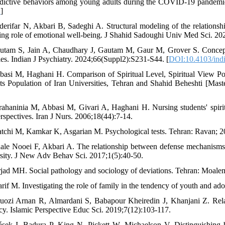
dictive behaviors among young adults during the COVID-19 pandemic
D
]
derifar N, Akbari B, Sadeghi A. Structural modeling of the relationshi
ing role of emotional well-being. J Shahid Sadoughi Univ Med Sci. 202
utam S, Jain A, Chaudhary J, Gautam M, Gaur M, Grover S. Concept o
gies. Indian J Psychiatry. 2024;66(Suppl2):S231-S44. [
DOI:10.4103/indi
basi M, Haghani H. Comparison of Spiritual Level, Spiritual View Poin
ts Population of Iran Universities, Tehran and Shahid Beheshti [Maste
rahaninia M, Abbasi M, Givari A, Haghani H. Nursing students' spiritua
erspectives. Iran J Nurs. 2006;18(44):7-14.
atchi M, Kamkar K, Asgarian M. Psychological tests. Tehran: Ravan; 2
ale Nooei F, Akbari A. The relationship between defense mechanisms 
sity. J New Adv Behav Sci. 2017;1(5):40-50.
rjad MH. Social pathology and sociology of deviations. Tehran: Moale
arif M. Investigating the role of family in the tendency of youth and ad
ruozi Arnan R, Almardani S, Babapour Kheiredin J, Khanjani Z. Relati
cy. Islamic Perspective Educ Sci. 2019;7(12):103-117.
rásek I, Badura P, King N, Pickett W, Michaelson V. Distinguishing b