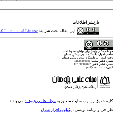
بازنشر اطلاعات
 International License
این مقاله تحت شرایط
حق تالیف (کپی رایت) برای مولفان محفوظ است.
صاحب امتیاز:
دانشگاه علوم پزشکی همدان
ناشر:
انتشارات دانشگاه علوم پزشکی همدان
: 08138380090
شماره تماس مجله
08138382022
شماره تماس ناشر:
psj@umsha.ac.ir
ایمیل:
کلیه حقوق این وب سایت متعلق به
مجله علمی پژوهان
می باشد.
طراحی و برنامه نویسی :
یکتاوب افزار شرق