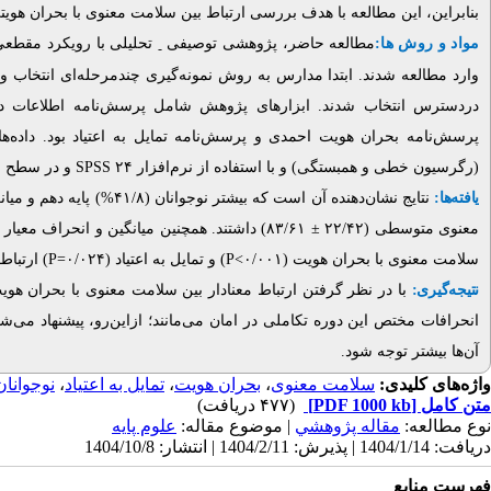
بنابراین، این مطالعه با هدف بررسی ارتباط بین سلامت معنوی با بحران هویتی
مواد و روش ها:
مطالعه حاضر، پژوهشی توصیفی
-
وارد مطالعه شدند. ابتدا مدارس به روش نمونه‌گیری چندمرحله‌ای انتخاب و
دردسترس انتخاب شدند. ابزارهای پژوهش شامل پرسش‌نامه اطلاعات  (
پرسش‌نامه بحران هویت احمدی و پرسش‌نامه تمایل به اعتیاد بود. داده‌ها
و در سطح معناداری ۰/۰۵.
SPSS
(رگرسیون خطی و همبستگی) و با استفاده از نرم‌افزار ۲۴
یافته‌ها:
نتایج نشان‌دهنده آن است که بیشتر نوجوانان (۴۱/۸%) پایه دهم و میانگین و انحراف معیار سن نوجوانان (۰/۹۴
میانگین و انحراف معیار نم
۸۳/۶۱) داشتند. همچنین
±
معنوی متوسطی (۲۲/۴۲
ارتباط .
P
) و تمایل به اعتیاد (۰/۰۲۴=
P
سلامت معنوی با بحران هویت (۰/۰۰۱>
نتیجه‌گیری:
با در نظر گرفتن ارتباط معنادار بین سلامت معنوی با بحران هوی
انحرافات مختص این دوره تکاملی در امان می‌مانند؛ ازاین‌رو، پیشنهاد می‌
آن‌ها بیشتر توجه شود.
نوجوانان
،
تمایل به اعتیاد
،
بحران هویت
،
سلامت معنوی
واژه‌های کلیدی:
(۴۷۷ دریافت)
[PDF 1000 kb]
متن کامل
نوع مطالعه:
مقاله پژوهشي
| موضوع مقاله:
علوم پایه
دریافت: 1404/1/14 | پذیرش: 1404/2/11 | انتشار: 1404/10/8
فهرست منابع