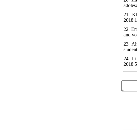
adoles
21. Kh
2018;1
22. Em
and yo
23. Ah
studen
24. Li
2018;5