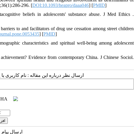
;36(1):286-296. [
DOI:10.1093/heapro/daaa046
] [
PMID
]
acognitive beliefs in adolescents' substance abuse. J Med Ethics .
rriers to and facilitators of drug use cessation among street children
ournal.pone.0053435
] [
PMID
]
graphic characteristics and spiritual well-being among adolescent
l achievement? Evidence from contemporary China. J Chinese Sociol.
ارسال نظر درباره این مقاله : نام کاربری :
ارسال پیام 