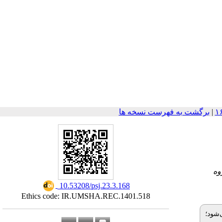
برگشت به فهرست نسخه ها
|
۳-
‎ 10.53208/psj.23.3.168
Ethics code: IR.UMSHA.REC.1401.518
‌شود؛