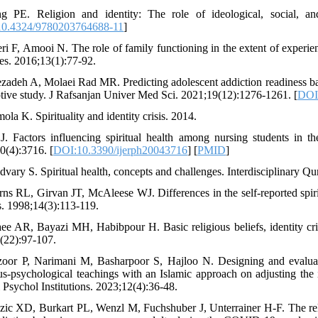
g PE. Religion and identity: The role of ideological, social, an
0.4324/9780203764688-11
]
i F, Amooi N. The role of family functioning in the extent of experience
s. 2016;13(1):77-92.
ezadeh A, Molaei Rad MR. Predicting adolescent addiction readiness base
ptive study. J Rafsanjan Univer Med Sci. 2021;19(12):1276-1261. [
DOI:
ola K. Spirituality and identity crisis. 2014.
 J. Factors influencing spiritual health among nursing students in
0(4):3716. [
DOI:10.3390/ijerph20043716
] [
PMID
]
dvary S. Spiritual health, concepts and challenges. Interdisciplinary Qu
rns RL, Girvan JT, McAleese WJ. Differences in the self-reported spir
s. 1998;14(3):113-119.
aee AR, Bayazi MH, Habibpour H. Basic religious beliefs, identity cri
(22):97-107.
zoor P, Narimani M, Basharpoor S, Hajloo N. Designing and evaluati
ous-psychological teachings with an Islamic approach on adjusting the i
 Psychol Institutions. 2023;12(4):36-48.
zic XD, Burkart PL, Wenzl M, Fuchshuber J, Unterrainer H-F. The rela