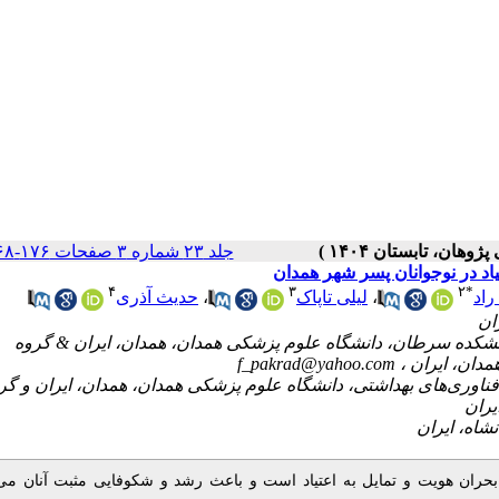
جلد ۲۳ شماره ۳ صفحات ۱۷۶-۱۶۸
یاد در نوجوانان پسر شهر همدان
۴
۳
۲
*
حدیث آذری
،
لیلی تاپاک
،
راد
۲- ده سرطان، دانشگاه علوم پزشکی همدان، همدان، ایران & گروه
f_pakrad@yahoo.com
همدان، ایران
 وری‌های بهداشتی، دانشگاه علوم پزشکی همدان، همدان، ایران و گروه
یران
 بحران هویت و تمایل به اعتیاد است و باعث رشد و شکوفایی مثبت آنان می