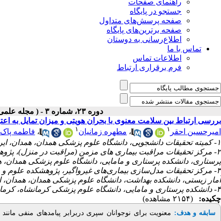
راهنمای صفحات
جستجو در پایگاه
صفحه پرسش‌های متداول
صفحه برترین‌های پایگاه
اطلاع‌رسانی به دوستان
تماس با ما
اطلاعات تماس
فرم برقراری ارتباط
دوره ۲۳، شماره ۳ - ( مجله علمی پژوهان، تابستان ۱۴۰۴ )
بررسی ارتباط بین سلامت معنوی با بحران هویتی و میزان تمایل به اعت
۱
۱
فاطمه پاک 
،
مطهره زمانیان
،
امیرحسین احقر
۱- کمیته تحقیقات دانشجویی، دانشگاه علوم پزشکی همدان، همدان، ایران
مرکز تحقیقات مراقبت بیماری های مزمن (مراقبت در منزل)، پژوهشک
پرستاری، دانشکده پرستاری و مامایی، دانشگاه علوم پزشکی همدان،  ،
مرکز تحقیقات مدل‌سازی بیماری‌های غیرواگیر، پژوهشکده علوم و فنا
آمار زیستی، دانشکده بهداشت، دانشگاه علوم پزشکی همدان، همدان، ا
۴- دانشکده پرستاری و مامایی، دانشگاه علوم پزشکی کرمانشاه، کرمانشاه، ایران
چکیده:
(۲۱۵۴ مشاهده)
معنویت برای نوجوانان سپری دربرابر پیامدهای منفی مانند
:
سابقه و هدف