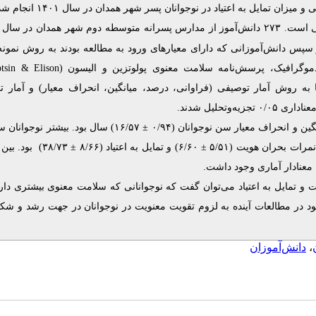
 و میزان تمایل به اعتیاد در نوجوانان پسر
شهر همدان در سال ۱۴۰۱ انجام شد.
 سپس دانش‌آموزانی که دارای معیارهای ورود به مطالعه بودند به روش نمونه
tsin
&
Elison
دموگرافیک، پرسش‌نامه سلامت معنوی پولوتزین و الیسون
 به روش آمار توصیفی (فراوانی، درصد، میانگین، انحراف معیار) و آمار ت
 تجزیه‌و‌تحلیل شدند
 سال بود. بیشتر نوجوانان سلامت
±
بود. بین متغیر
±
و تمایل به اعتیاد (۸/۶۶
۶/۶۰)
±
رات بحران هویت (۵/۵۱
) معنادار آماری وجود داشت
ت و تمایل به اعتیاد می‌توان گفت که نوجوانانی که سلامت معنوی بیشتری دارن
شود در مطالعات آینده به لزوم تقویت معنویت در نوجوانان در جهت رشد و شک
دانش‌آموزان
،