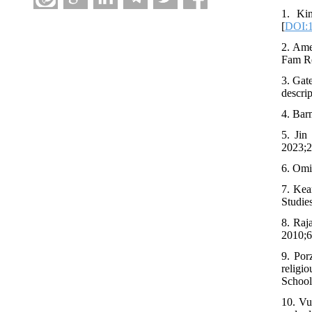
1. Kin
[
DOI:1
2. Amer
Fam Re
3. Gat
descri
4. Barm
5. Jin
2023;2
6. Omi
7. Kea
Studie
8. Raj
2010;6
9. Por
religi
School
10. Vu