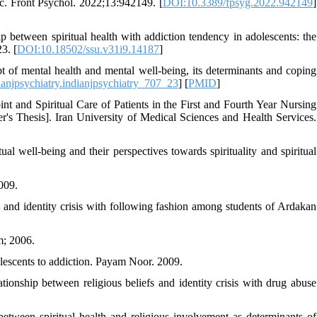
. Front Psychol. 2022;13:942149. [
DOI:10.3389/fpsyg.2022.942149
]
p between spiritual health with addiction tendency in adolescents: the
3. [
DOI:10.18502/ssu.v31i9.14187
]
f mental health and mental well-being, its determinants and coping
anjpsychiatry.indianjpsychiatry_707_23
] [
PMID
]
t and Spiritual Care of Patients in the First and Fourth Year Nursing
r's Thesis]. Iran University of Medical Sciences and Health Services.
l well-being and their perspectives towards spirituality and spiritual
009.
and identity crisis with following fashion among students of Ardakan
m; 2006.
olescents to addiction. Payam Noor. 2009.
onship between religious beliefs and identity crisis with drug abuse
etween spiritual health and religious involvement as determinants of