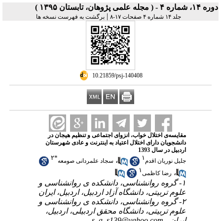
دوره ۱۴، شماره ۴ - ( مجله علمی پژوهان، تابستان ۱۳۹۵ )
|
جلد ۱۴ شماره ۴ صفحات ۱۷-۸
برگشت به فهرست نسخه ها
‎ 10.21859/psj-140408
مقایسه‌ی اختلال خواب، انزوای اجتماعی و تنظیم هیجان در
دانشجویان دارای اختلال اعتیاد به اینترنت و عادی شهرستان
اردبیل در سال 1393
۲
*
۱
،
جلیل نوریان اقدم
سجاد علمردانی صومعه
۱
،
رضا کاظمی
۱- گروه روانشناسی، دانشکده ی روانشناسی و
علوم تربیتی، دانشگاه آزاد اردبیل، اردبیل، ایران
۲- گروه روانشناسی، دانشکده ی روانشناسی و
علوم تربیتی، دانشگاه محقق اردبیلی، اردبیل،
ایران ،
s_a_s139@yahoo.com