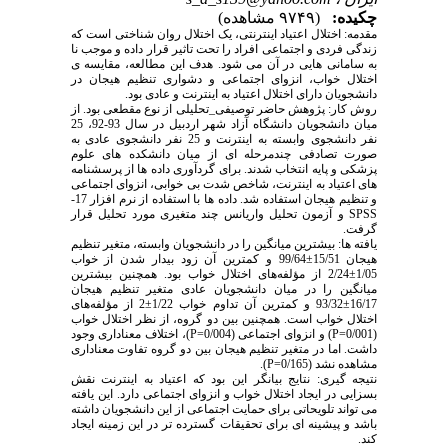
چکیده:
(۹۷۴۹ مشاهده)
مقدمه: اختلال اعتیاد اینترنتی، یک اختلال روان شناختی است که
زندگی فردی و اجتماعی افراد را تحت تاثیر قرار داده و موجب نا
به سامانی هایی در آن می شود. هدف این مطالعه، مقایسه ی
اختلال خواب، انزوای اجتماعی و دشواری تنظیم هیجان در
دانشجویان دارای اختلال اعتیاد به اینترنت و عادی بود.
روش کار: پژوهش حاضر توصیفی_تحلیلی از نوع مقطعی بود. از
میان دانشجویان دانشگاه آزاد شهر اردبیل در سال 93-92، 25
نفر دانشجوی وابسته به اینترنت و 25 نفر دانشجوی عادی به
صورت تصادفی چندمرحله ای از میان دانشکده های علوم
پزشکی و پایه انتخاب شدند. برای گردآوری داده ها از پرسشنامه
های اعتیاد به اینترنت، شاخص شدت بی خوابی، انزوای اجتماعی
و تنظیم هیجان استفاده شد. داده ها با استفاده از نرم افزار 17-
SPSS و آزمون تحلیل واریانس چند متغیری مورد تحلیل قرار
گرفت.
یافته ها: بیشترین میانگین را در دانشجویان وابسته، متغیر تنظیم
هیجان 15/51±99/64 و کمترین آن زود بیدار شدن از خواب
1/05±2/24 از مؤلفه‌های اختلال خواب بود. همچنین بیشترین
میانگین را در میان دانشجویان عادی متغیر تنظیم هیجان
16/17±93/32 و کمترین آن تداوم خواب 1/22±2 از مؤلفه‌های
اختلال خواب است. همچنین بین دو گروه، از نظر اختلال خواب
(0/001=P) و انزوای اجتماعی (0/004=P)، اختلاف معناداری وجود
داشت. اما در متغیر تنظیم هیجان بین دو گروه تفاوت معناداری
مشاهده نشد (0/165=P).
نتیجه گیری: نتایج بیانگر این بود که اعتیاد به اینترنت نقش
بسزایی در ایجاد اختلال خواب و انزوای اجتماعی دارد. این یافته
می تواند تلویحاتی برای حمایت اجتماعی از این دانشجویان داشته
باشد و پیشینه ای برای تحقیقات گسترده تر در این زمینه ایجاد
کند.