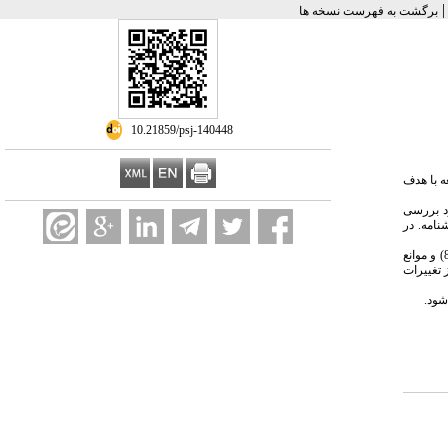
برگشت به فهرست نسخه ها
‎ 10.21859/psj-140448
سال کمبود آهن دارند. این مطالعه با هدف
، مورد بررسی
امه. در
میانگین سنی مادران مورد مطالعه 5/55±29/85 سال بود. بیشترین میزان تحصیلات مادران (49/1 درصد) دبیرستان بود. در بین سازه های مدل، منافع درک شده بیشترین نمره (81/05) و موانع
ی عمل به عنوان متغیرهای پیشگویی کننده رفتار تعیین شدند، این متغیرها در مجموع 19 درصد از تغییرات
شود.