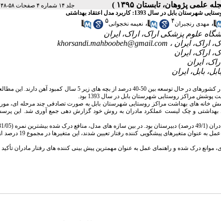
|
جلد ۱۴ شماره ۴ صفحات ۵۸-۴۸
سال 1393: کاربرد مدل اعتقاد بهداشتی
۵
۴
،
،
مهدی رنجبران
نعیمه نخجوانی
khorsandi.mahboobeh@gmail.com
فقر آهن شایع ترین کمبود تغذیه ای و اختلال خونی در نوزادی و کودکی در جهان است. در کشورهای در حال توسعه بین 50-40 درصد از بچه های زیر 5 
تحلیلی 267 نفر از مادران دارای کودک 6-1 سال تحت پوشش خانه های بهداشت مراکز روستایی شهرستان بابل به صورت تصادفی چند مرحله ای
د بهداشتی و چک لیست عملکرد مادران به روش خود گزارش دهی جمع آوری شد. این پرسشن
درک شده کمترین نمره (45/75) را داشتند. در تحلیل رگرسیونی خودکارآمدی، موانع و راهنما
 موانع درک شده و راهنمای عمل به عنوان مهمترین پیش بینی کننده های رفتار مادران تأکید 