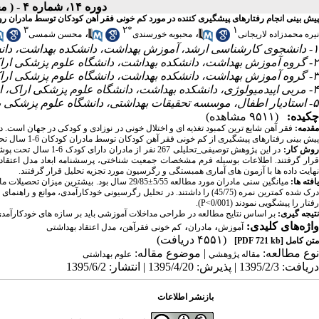
دوره ۱۴، شماره ۴ - ( مجله علمی پژوهان، تابستان ۱۳۹۵ )
پیش بینی انجام رفتارهای پیشگیری کننده در مورد کم خونی فقر آهن کودکان توسط مادران روستایی شهرستان بابل در 
۳
۲
*
۱
،
،
نیره محمدزاده لاریجانی
محبوبه خورسندی
محسن شمسی
۱- دانشجوی کارشناسی ارشد، آموزش بهداشت، دانشکده بهداشت، دانشگاه علوم پزشکی اراک، اراک، ایران
۲- گروه آموزش بهداشت، دانشکده بهداشت، دانشگاه علوم پزشکی اراک، اراک، ایران ،
۳- گروه آموزش بهداشت، دانشکده بهداشت، دانشگاه علوم پزشکی اراک، اراک، ایران
۴- مربی اپیدمیولوژی، دانشکده بهداشت، دانشگاه علوم پزشکی اراک، اراک، ایران
۵- استادیار اطفال، موسسه تحقیقات بهداشتی، دانشگاه علوم پزشکی بابل، بابل، ایران
چکیده:
(۹۵۱۱ مشاهده)
قدمه:
پیش بینی رفتارهای پیشگیری از کم خونی فقر آهن کودکان توسط مادران کودکان 6-1 سال تحت پوشش مراکز روستایی شهرستان بابل در سال 1393 بود.
وش کار:
در این پژوهش توصیفی_
قرار گرفتند. اطلاعات بوسیله فرم مشخصات جمعیت شناختی، پرسشنامه ابعاد مدل اعتقا
نهایت داده ها با آزمون های آماری همبستگی و رگرسیون مورد تجزیه تحلیل قرار گرفتند.
افته ها:
رفتار را پیشگویی نمودند (0/001>P).
نتیجه گیری:
بر اساس نتایج مطالعه در طراحی مداخلات آموزشی باید بر سازه های خودکارآمدی،
واژه‌های کلیدی:
،
،
،
آموزش
مادران
کم خونی فقرآهن
مدل اعتقاد بهداشتی
(۴۵۵۱ دریافت)
متن کامل
[PDF 721 kb]
نوع مطالعه:
| موضوع مقاله:
مقاله پژوهشي
علوم بهداشتی
دریافت: 1395/2/3 | پذیرش: 1395/4/20 | انتشار: 1395/6/2
بازنشر اطلاعات