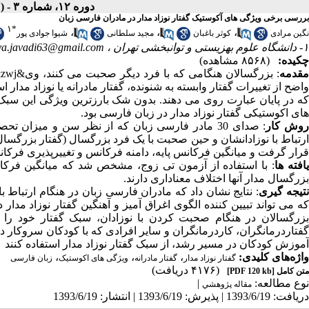
دوره ۱۲، شماره ۳ - ( مجله علمی پژوهان، بهار ۱۳۹۳ )
بررسی برخی ویژگی های آکوستیک گفتار نوزاد مدار در مادران فارسی زبان
۱
*
،
،
،
نگین مرادی
کوثر باغبان
مجید سلطانی
شیوا جوادی پور
۱- دانشگاه علوم بهزیستی و توانبخشی تهران ،
va.javadi63@gmail.com
چکیده:
(۸۵۶۸ مشاهده)
قدمه
واضح از تغییرات گفتار وابسته به شنونده، گفتار مادرانه یا نوزاد مدار
که در پایان عبارت روی می دهند. بدون شک بارزترین ویژگی این 
های اکوستیکی گفتار نوزاد مدار در زبان فارسی بود.
وش کار
: صدای 30 مادر فارسی زبان که از نظر سن و میزان 
قرار گرفت و میانگین فرکانس پایه، دامنه فرکانس و تغییرپذیری فرکان
افته ها
: با استفاده از آزمون تی زوج، مشخص شد که میانگین فرکانس
بزرگسال مدار آنها اختلاف معناداری دارند.
تیجه گیری
: نتایج نشان داد که مادران فارسی زبان در هنگام ارتباط
که می تواند تبیین کننده الگوی اغراق آمیز و آهنگین گفتار نوزاد مدار 
بزرگسالان در هنگام صحبت کردن با نوزادان، سبک گفتار خود را تغ
گفتاردرمانگران، کاردرمانگران و سایر افرادی که با کودکان سروکار دا
آموزش کودکان در مسیر رشد، از سبک گفتار نوزاد مدار استفاده کنند
واژه‌های کلیدی:
،
،
،
گفتار نوزاد مدار
گفتار مادرانه
ویژگی های اکوستیک
زبان فارسی
(۴۱۷۶ دریافت)
متن کامل
[PDF 120 kb]
نوع مطالعه:
|
مقاله پژوهشي
دریافت: 1393/6/19 | پذیرش: 1393/6/19 | انتشار: 1393/6/19