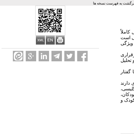
رگشت به فهرست نسخه ها
یک شکل کاملاً
یی است
ویژگی
رقراری
ا استفاده از نرم افزار Praat مورد تجزیه و تحلیل
 گفتار
 دارند
گلیسی،
دکان،
کودک و