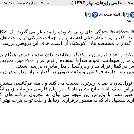
|
جلد ۱۲ شماره ۳ صفحات ۵۷-۵۲
ب
،
الهام صیحه ای
shi
: بزرگسالان هنگامی که با فرد دیگر صحبت می کنند، وی&zwj&zwj&zwj&zwjژگی های زبانی شنونده را مد نظر می گیرند. 
 است. گفتار نوزاد مدار خیلی آهسته تر و با جملات طولانی تر و مکث ها
سبک گفتاری، مشخصه های اکوستیک آن است. هدف این پژوهش بررسی 
تحصیلات و تعداد فرزندان با یکدیگر مطابقت داده شده بودند در هنگام ب
ارتباط با نوزادانشان و حین صحبت با یک فرد بزرگسال (گفتار بزرگسال مدار) ضبط شد. نمونه صدا ب
س در گفتار نوزاد مدار و بزرگسال مدار مادران بررسی شدند.
 پایه، دامنه فرکانس و وقفه صوتی در گفتار نوزاد مدار مادران با
 با نوزادشان با صدای زیرتری صحبت می کنند و دامنه فرکانسی بیشتری
در این سبک باشد. نتایج نشان داد که در زبان فارسی نیز مانند زبان ان
ییر دهند. با پذیرش این نتیجه می توان به مجریان برنامه های کو
رند پیشنهاد داد که به منظور برقراری ارتباط و جلب توجه هرچه بهتر 