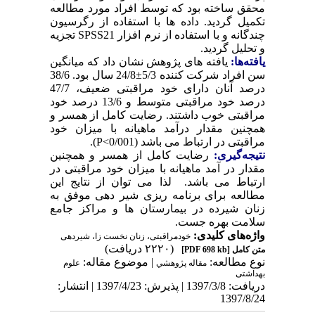
محقق ساخته بود که توسط افراد مورد مطالعه
تکمیل گردید. داده ها با استفاده از رگرسیون
چندگانه و با استفاده از نرم افزار SPSS21 تجزیه
و تحلیل گردید.
یافته‌ها:
یافته­ های پژوهش نشان داد که میانگین
سن افراد شرکت کننده 5/3±24/8 سال بود. 38/6
درصد آنان دارای خود مراقبتی ضعیف، 47/7
درصد خود مراقبتی متوسط و 13/6 درصد خود
مراقبتی خوب داشتند. رضایت کامل از همسر و
همچنین مقدار درآمد ماهیانه با میزان خود
مراقبتی در ارتباط می باشد (0/001>P).
نتیجه‌گیری:
رضایت کامل از همسر و همچنین
مقدار در آمد ماهیانه با میزان خود مراقبتی در
ارتباط می باشد. لذا می توان از نتایج این
مطالعه برای برنامه ریزی شیر دهی موفق به
زنان شیرده در بیمارستان­ ها و مراکز جامع
سلامت بهره جست.
واژه‌های کلیدی:
خودمراقبتی، زنان نخست زا، شیردهی
(۲۲۲۰ دریافت)
متن کامل
[PDF 698 kb]
نوع مطالعه:
| موضوع مقاله:
مقاله پژوهشي
علوم
بهداشتی
دریافت: 1397/3/8 | پذیرش: 1397/4/23 | انتشار:
1397/8/24