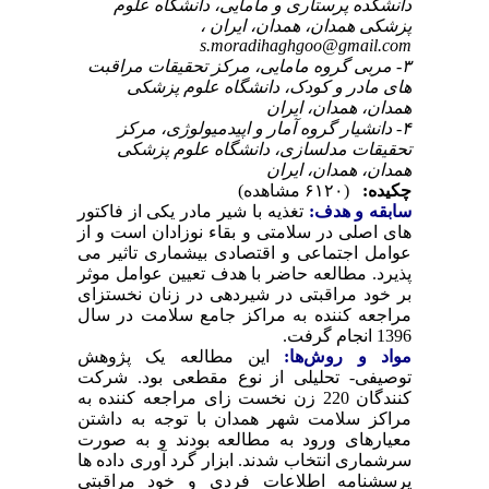
دانشکده پرستاری و مامایی، دانشگاه علوم
پزشکی همدان، همدان، ایران ،
s.moradihaghgoo@gmail.com
۳- مربی گروه مامایی، مرکز تحقیقات مراقبت
های مادر و کودک، دانشگاه علوم پزشکی
همدان، همدان، ایران
۴- دانشیار گروه آمار و اپیدمیولوژی، مرکز
تحقیقات مدلسازی، دانشگاه علوم پزشکی
همدان، همدان، ایران
چکیده:
(۶۱۲۰ مشاهده)
سابقه و هدف:
تغذیه با شیر مادر یکی از فاکتور
های اصلی در سلامتی و بقاء نوزادان است و از
عوامل اجتماعی و اقتصادی بی­شماری تاثیر می
پذیرد. مطالعه حاضر با هدف تعیین عوامل موثر
بر خود مراقبتی در شیردهی در زنان نخست­زای
مراجعه کننده به مراکز جامع سلامت در سال
1396 انجام گرفت.
مواد و روش‌‌ها:
این مطالعه یک پژوهش
توصیفی- تحلیلی از نوع مقطعی بود. شرکت
کنندگان 220 زن نخست زای مراجعه کننده به
مراکز سلامت شهر همدان با توجه به داشتن
معیارهای ورود به مطالعه بودند و به صورت
سرشماری انتخاب شدند. ابزار گرد آوری داده ها
پرسشنامه اطلاعات فردی و خود مراقبتی