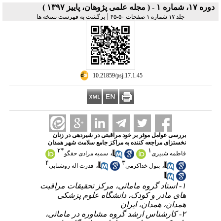
دوره ۱۷، شماره ۱ - ( مجله علمی پژوهان، پاییز ۱۳۹۷ )
|
جلد ۱۷ شماره ۱ صفحات ۵۰-۴۵
برگشت به فهرست نسخه ها
‎ 10.21859/psj.17.1.45
بررسی عوامل موثر بر خود مراقبتی در شیردهی در زنان
نخست‎زای مراجعه کننده به مراکز جامع سلامت شهر همدان
۲
*
۱
،
فاطمه شبیری
سمیه مرادی حقگو
۴
۳
،
،
بتول خداکرمی
قدرت اله روشنایی
۱- استاد گروه مامائی، مرکز تحقیقات مراقبت
های مادر و کودک، دانشگاه علوم پزشکی
همدان، همدان، ایران
۲- کارشناس ارشد گروه مشاوره در مامائی،