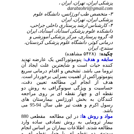
پزشکی ایران، تهران، ایران ،
darabzohri@gmail.com
۳- متخصص طب اورژانس، دانشگاه علوم
پزشکی ایران، تهران، ایران
۴- کارشناس ارشد پرستاری داخلی جراحی،
دانشکده علوم پزشکی اسدآباد، اسدآباد، ایران
۵- گروه پرستاری، مرکز پزشکی آموزشی و
درمانی کوثر، دانشگاه علوم پزشکی کردستان،
سنندج، ایران
چکیده:
(۵۴۲۸ مشاهده)
سابقه و هدف:
پنوموتوراکس یک عارضه تهدید
کننده حیات است و شایع­ترین علت ایجاد آن
تروما می باشد. تشخیص و اقدام درمانی سریع
پنوموتوراکس از اهمیت بسزایی برخوردار است.
هدف از انجام این مطالعه تعیین دقت،
حساسیت و ویژگی سونوگرافی به روش دو
نقطه ای و چهار نقطه ای بر روی مراجعه
کنندگان به بخش اورژانس بیمارستان های
رسول اکرم و هفت تیر طی سال 94-95 می
باشد.
مواد و روش­ ها:
در این مطالعه مقطعی 880
بیمار ترومایی به روش تصادفی ساده وارد
مطالعه شدند. اطلاعات بیماران بر اساس انجام
سونوی دو نقطه ای یا چهار نقطه ای و