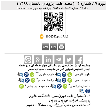
دوره ۱۷، شماره ۴ - ( مجله علمی پژوهان، تابستان ۱۳۹۸ )
|
جلد ۱۷ شماره ۴ صفحات ۱۴-۹
برگشت به فهرست نسخه ها
‎ 10.52547/psj.17.4.9
مقایسه ارزش تشخیصی سونوگرافی چهار نقطه ای و دو نقطه
ای در تشخیص نموتوراکس در مقایسه با سی تی اسکن
۲
*
۱
،
،
داوود فارسی
داراب ظهری
۳
۱
،
،
سعید عباسی
رکسانا حسام
۵
۴
،
ساسان ناوخاصی
جمشید سیف پناهی
۱- دانشیار طب اورژانس، دانشگاه علوم
پزشکی ایران، تهران، ایران
۲- متخصص طب اورژانس، دانشگاه علوم