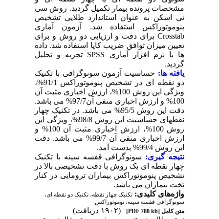
مشخصات پرونده بیمار تکمیل گردید. روش سی
تی اسکن به عنوان استاندارد طلایی تشخیص
پنوموتوراکس استفاده شد. آزمون آماری
Crosstab برای دقت و ارزیابی دو روش و برای
تعیین میزان توافق ضریب کاپا استفاده شد. داده
ها با نرم افزار آماری SPSS تجزیه و تحلیل
گردید.
یافته ­ها:
حساسیت آزمون سونوگرافی با تکنیک
دو نقطه ای در تشخیص پنوموتوراکس 91/1%،
ویژگی این روش 100%، ارزش اخباری مثبت آن
100% و ارزش اخباری منفی آن97/7% می باشد.
دقت این روش 95/5% می باشد. در تکنیک چهار
نقطه­ای حساسیت این روش 98/8%، ویژگی این
روش 100%، ارزش اخباری مثبت آن 100% و
ارزش اخباری منفی آن 99/7% می باشد. دقت
این روش 99/4% بدست آمد.
نتیجه ­گیری:
سونوگرافی قفسه سینه با تکنیک
چهار نقطه ای یک روش با دقت تشخیصی بالا در
تشخیص پنوموتوراکس بیماران ترومایی در کنار
تخت بیماران می باشد.
واژه‌های کلیدی:
تکنیک چهار نقطه، تکنیک دو نقطه ای،
سونوگرافی قفسه سینه، نوموتوراکس
(۱۹۰۲ دریافت)
متن کامل
[PDF 788 kb]