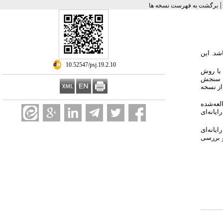
برگشت به فهرست نسخه ها
شد. این
‎ 10.52547/psj.19.2.10
ای پژوهش با روش
مه سنجش
از نسخه
ن مطالعه‌شده
ایانه‌ای
ایانه‌ای
و بررسی