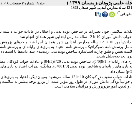
|
جلد ۱۹ شماره ۲ صفحات ۱۸-۱۰
۱
*
طهرانی
شکلات سلامتی
چون
تغییرات در شاخص توده بدنی
و اختلال در عادات خواب داشته با
له مدارس ابتدایی شهر همدان
انجام
شد.
مطالعه حاضر از نوع همبستگی بود که با نمونه‌ای متشکل از 470 دانش‌آموز 10 تا 12 ساله مدارس ابتدایی شهر همدان اجرا شد. واحده
شامل پرسش‌نامه دموگرافیک، پرسش‌نامه اعتیاد به بازی‌های رایانه‌ای و پرسش‌نا
مت تعیین و طبق چارت استاندارد شاخص توده بدنی رده‌بندی شد. داده‌ها با استفاده 
ن تجزیه‌وتحلیل شدند.
ایانه‌ای 8/1(6/0)،
شاخص توده بدنی 3/20(04/5) و عادات خواب کودکا
)، میانگین نمرات اعتیاد به بازی‌های ر
p
) نشان داد.
p
ن 10 تا 12 ساله می‌شود. به‌بیان‌دیگر،
اعتیاد به بازی‌های ر
اب‌آلودگی دانش‌آموزان در طول روز مؤثر است. ازاین‌رو توجه بیشتر به سلامت 
، والدین، آموزش‌وپرورش و مراقبان سلامت است.
ب