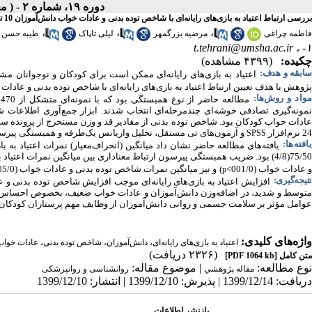
دوره ۱۹، شماره ۲ - ( مجله علمی پژوهان،زمستان ۱۳۹۹ )
بررسی ارتباط اعتیاد به بازی‌های رایانه‌ای با شاخص توده بدنی و عادات خواب دانش‌آموزان 10 تا 12 ساله مدارس ابتدایی شهر همدان 1398
،
،
،
فاطمه چراغی
مرضیه بزرگمهر
لیلی تاپاک
طیبه حسن 
t.tehrani@umsha.ac.ir
۱- ،
چکیده:
(۴۳۹۹ مشاهده)
ابقه و هدف:
اعتیاد
به
بازی‌های رایانه‌ای ممکن است برای کودکان و نوجوانان م
پژوهش با هدف تعیین ارتباط اعتیاد به بازی‌های رایانه‌ای با شاخص توده بدنی و عادات خواب دانش‌آموزان 10 تا 12 سا
واد و روش‌‌ها:
نمونه‌گیری تصادفی خوشه‌ای چندمرحله‌ای انتخاب شدند. ابزار جمع‌آوری اطلاعات 
عادات خواب کودکان بود. شاخص توده بدنی از مقادیر قد و وزن مستخرج از پرونده سلا
24 نرم‌افزار
و آزمون‌های تی مستقل، تحلیل واریانس یک‌طرفه و همبستگی پیرسو
SPSS
یافته‌ها:
یافته‌های
مطالعه حاضر
نشان داد میانگین (انحراف‌معیار) نمرات اعتیاد به بازی‌های ر
75/5(4/8) بود. ضریب همبستگی پیرسون ارتباط معناداری بین میانگین نمرات اعتیاد به بازی‌های رایانه‌ای و شاخص توده بدنی (001/0>
و عادات خواب (001/0>
)
و نیز میانگین نمرات شاخص توده بدنی و عادات خواب (05/0>
p
تیجه‌گیری:
افزایش اعتیاد به بازی‌های رایانه‌ای موجب افزایش شاخص توده بدنی و عادات خواب ضعیف در کودکا
توسط و شدید
، در اضافه‌وزن دانش‌آموزان و عادات خواب ضعیف، بخصوص احساس خو
عوامل مؤثر بر سلامت جسمی و روانی دانش‌آموزان از وظایف مهم پرستاران کودکان
واژه‌های کلیدی:
اعتیاد به بازی‌‌های رایانه‌ای، دانش‌آموزان، شاخص توده بدنی، عادات خوا
(۲۳۲۶ دریافت)
متن کامل
[PDF 1064 kb]
نوع مطالعه:
| موضوع مقاله:
مقاله پژوهشي
روانشناسی و روانپزشکی
دریافت: 1399/12/14 | پذیرش: 1399/12/10 | انتشار: 1399/12/10
بازنشر اطلاعات