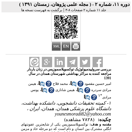
دوره ۱۱، شماره ۲ - ( مجله علمی پژوهان، زمستان ۱۳۹۱ )
|
جلد ۱۱ شماره ۲ صفحات ۸-۳
برگشت به فهرست نسخه ها
بررسی سرواپیدمیولوژیک توکسوپلاسموزیس در زنان باردار
مراجعه کننده به مراکز بهداشتی شهرستان همدان در سال
1391
،
،
امیر حسین مقصود
محمد فلاح
هیمن
،
،
مرادی سردره
هیمن شانازی
یونس
۱
*
مرادی
۱- کمیته تحقیقات دانشجویی، دانشکده بهداشت،
دانشگاه علوم پزشکی همدان، همدان، ایران ،
younesmoradi82@yahoo.com
چکیده:
(۷۸۲۸ مشاهده)
مقدمه و هدف:
توکسوپلاسموزیس یکی از شایعترین عفونتهای
انگلی مشترک بین انسان و دام است که دو مرحله حاد و مزمن