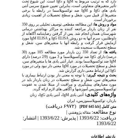
دارد که به ترتیب مربوط به IgM و IgG است. این شیوع تحت
تأثیر متغیرهای متفاوتی است، بنابراین تعیین شیوع سرمی آنتی
بادی های IgG و IgM ضد توکسوپلاسما در رابطه با برخی
متغیرها از قبیل سن، شغل و سطح تحصیلات از اهمیت زیادی
برخوردار است.
مواد و روش ها:
این مطالعه مقطعی توصیف تحلیلی بر روی 350
نفر از زنان باردار مراجعه کننده به مراکز بهداشتی درمانی
شهرستان همدان انجام شد. پس از گرفتن رضایتنامه آگاهانه از
داوطلبین، سرم آنها به دو روش IgG ELISA و IgM ELISA مورد
آزمایش قرار گرفت و رابطه آنها با متغیرهای سن، شغل و
سطح تحصیلات سنجیده شد.
یافته ها:
از تعداد 350 زن باردار مورد مطالعه 105 مورد (30
درصد) دارای IgG ضد توکسوپلاسما و 3 مورد (2/9 درصد) دارای
IgM ضد توکسوپلاسما بودند. عیار آنتی بادی ها با متغیرهای سن،
شغل و سطح تحصیلات در مورد IgM معنی دار نبود ولی در مورد
IgG این ارتباط معنی داری گزارش شد.
بحث و نتیجه گیری:
با توجه به معنی دار بودن ارتباط بیماری با
متغیرهای سن، شغل و سطح تحصیلات در زنان باردار باید در
مورد معیارهای پیشگیری و مراقبت از مبتلا شدن به عفونت
توکسوپلاسموزیس آموزشها و آگاهی های لازم ارائه گردد.
واژه‌های کلیدی:
،
،
آنتی بادی IgM
آنتی بادی IgG
زنان
،
،
باردار
توکسوپلاسموزیس
ایران
(۶۹۷۲ دریافت)
متن کامل
[PDF 645 kb]
نوع مطالعه:
|
مقاله پژوهشي
دریافت: 1393/6/22 | پذیرش: 1393/6/22 | انتشار:
1393/6/22
بازنشر اطلاعات