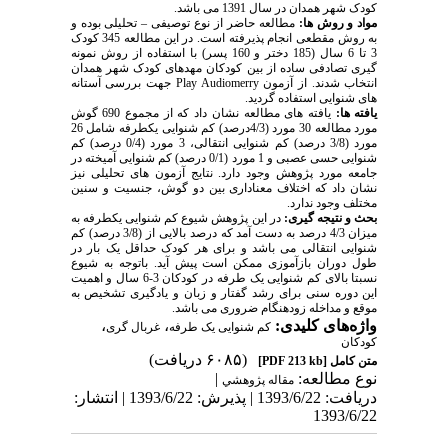
کودک شهر همدان در سال 1391 می باشد.
مواد و روش ها:
مطالعه حاضر از نوع توصیفی – تحلیلی بوده و
به روش مقطعی انجام پذیرفته است. در این مطالعه 345 کودک
3 تا 6 سال (185 دختر و 160 پسر) با استفاده از روش نمونه
گیری تصادفی ساده از بین کودکان مهدهای کودک شهر همدان
انتخاب شدند. از آزمون Play Audiomerry جهت بررسی آستانه
های شنوایی استفاده گردید.
یافته ها:
یافته های مطالعه نشان داد که از مجموع 690 گوش
مورد مطالعه 30 مورد (4/3درصد) کم شنوایی یکطرفه شامل 26
مورد (3/8 درصد) کم شنوایی انتقالی، 3 مورد (0/4 درصد) کم
شنوایی حسی عصبی و 1 مورد (0/1 درصد) کم شنوایی آمیخته در
جامعه مورد پژوهش وجود دارد. نتایج آزمون های تحلیلی نیز
نشان داد که اختلاف معناداری بین دو گوش، جنسیت و سنین
مختلف وجود ندارد.
بحث و نتیجه گیری:
در این پژوهش شیوع کم شنوایی یکطرفه به
میزان 4/3 درصد به دست آمد که درصد بالایی از (3/8 درصد) کم
شنوایی انتقالی می باشد و برای هر کودک حداقل یک بار در
طول دوران بازآموزی ممکن است پیش آید. باتوجه به شیوع
نسبتا بالای کم شنوایی یک طرفه در کودکان 3-6 سال و اهمیت
این دوره سنی برای رشد گفتار و زبان و یادگیری تشخیص به
موقع و مداخله زودهنگام ضروری می باشد.
واژه‌های کلیدی:
،
،
کم شنوایی یک طرفه
غربال گری
کودکان
(۶۰۸۵ دریافت)
متن کامل
[PDF 213 kb]
نوع مطالعه:
|
مقاله پژوهشي
دریافت: 1393/6/22 | پذیرش: 1393/6/22 | انتشار:
1393/6/22