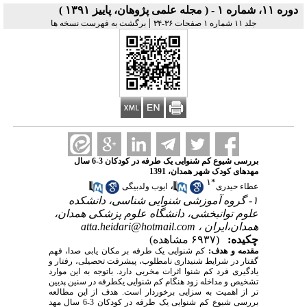
دوره ۱۱، شماره ۱ - ( مجله علمی پژوهان، پاییز ۱۳۹۱ )
|
جلد ۱۱ شماره ۱ صفحات ۳۶-۳۴
برگشت به فهرست نسخه ها
بررسی شیوع کم شنوایی یک طرفه در کودکان 3-6 سال
مهدهای کودک شهر همدان، 1391
۱
*
،
عطاء حیدری
ایوب ولدبیگی
۱- گروه آموزشی شنوایی شناسی، دانشکده
علوم توانبخشی، دانشگاه علوم پزشکی همدان،
همدان،ایران ،
atta.heidari@hotmail.com
چکیده:
(۶۹۳۷ مشاهده)
مقدمه و هدف:
کم شنوایی یک طرفه بر مکان یابی صدا، فهم
گفتار در شرایط شنیداری نامطلوب، پیشرفت تحصیلی، رفتار و
یادگیری فرد کم شنوا اثرات مخربی دارد. باتوجه به این موارد
تشخیص و مداخله زود هنگام کم شنوایی یکطرفه در سنین پدیین
تر از اهمیت به سزایی برخوردار است. هدف از این مطالعه
بررسی شیوع کم شنوایی یک طرفه در کودکان 3-6 سال مهد