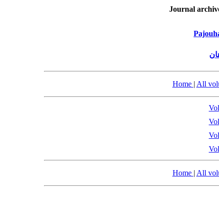
Journal archiv
Pajouha
ان
Home
|
All vo
Vol
Vol
Vol
Vol
Home
|
All vo