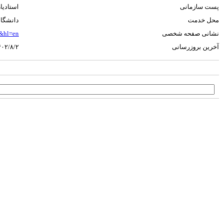
پست سازمانی
استادیار
محل خدمت
دانشگاه 
نشانی صفحه شخصی
J&hl=en
آخرین بروزرسانی
۴۰۲/۸/۲