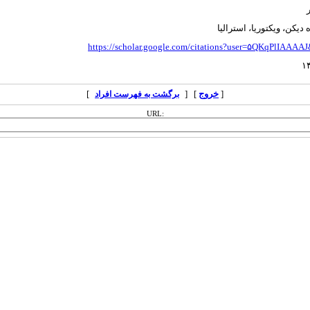
دیکن، ویکتوریا، استرالیا
https://scholar.google.com/citations?user=۵QKqPlIAAAA
۱
[
خروج
] [
]
برگشت به فهرست افراد
URL: