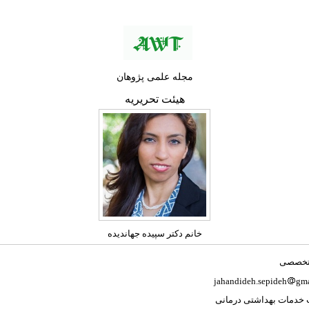
مجله علمی پژوهان
هیئت تحریریه
خانم دکتر سپیده جهاندیده
تخصصی
jahandideh.sepideh
gma
 خدمات بهداشتی درمانی