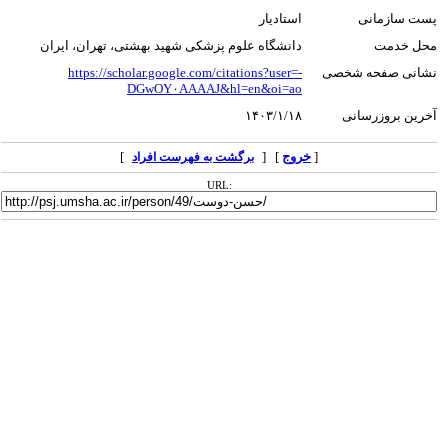
پست سازمانی
استادیار
محل خدمت
دانشگاه علوم پزشکی شهید بهشتی، تهران، ایران
نشانی صفحه شخصی
https://scholar.google.com/citations?user=-
DGwOY۰AAAAJ&hl=en&oi=ao
آخرین بروزرسانی
۱۴۰۳/۱/۱۸
[
خروج
] [
]
برگشت به فهرست افراد
URL: