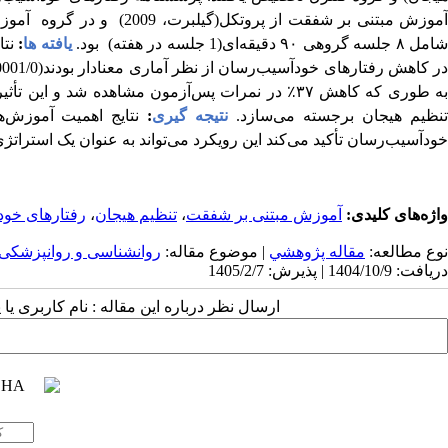
موزش مبتنی بر شفقت از پروتکل(گیلبرت، 2009) و در گروه
امل ۸ جلسه گروهی ۹۰ دقیقه‌ای(1 جلسه در هفته) بود.
یافته ها
:
نتا
ر کاهش رفتارهای خودآسیب‌رسان
از نظر آماری معنادار بودند
(0001/0>
ه طوری که کاهش ۳۷
٪
در نمرات پس‌آزمون مشاهده شد و این تأثیر
نظیم هیجان برجسته می‌سازد.
نتیجه گیری
:
نتایج اهمیت آموزش‌ه
خودآسیب‌رسان تأکید می‌کند این رویکرد می‌تواند به عنوان یک استراتژ
واژه‌های کلیدی:
آموزش مبتنی بر شفقت
،
تنظیم هیجان
،
رفتارهای خو
نوع مطالعه:
مقاله پژوهشي
| موضوع مقاله:
روانشناسی و روانپزشکی
دریافت: 1404/10/9 | پذیرش: 1405/2/7
ارسال نظر درباره این مقاله : نام کاربری ی