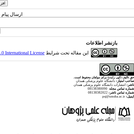
ارسال پیام 
بازنشر اطلاعات
این مقاله تحت شرایط
 International License
حق تالیف (کپی رایت) برای مولفان محفوظ است.
صاحب امتیاز:
دانشگاه علوم پزشکی همدان
ناشر:
انتشارات دانشگاه علوم پزشکی همدان
شماره تماس مجله
: 08138380090
شماره تماس ناشر:
08138382022
ایمیل:
psj@umsha.ac.ir