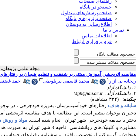
راهنمای صفحات
جستجو در پایگاه
صفحه پرسش‌های متداول
صفحه برترین‌های پایگاه
اطلاع‌رسانی به دوستان
تماس با ما
اطلاعات تماس
فرم برقراری ارتباط
مجله علمی پژوها
مقایسه اثربخشی آموزش مبتنی بر شفقت و تنظیم هیجان بر رفتارهای
۲
*
۱
ریحانه بی آزار
،
محمد قاسمی پیربلوطی
،
احمد غضنف
۱- دانشگاه آزاد
۲- دانشگاه آزاد ،
Mgh@iau.ac.ir
چکیده:
(۳۲۴ مشاهده)
ابقه و هدف:
رفتارهای خودآسیب‌رسان، به‌ویژه خودجرحی ، در نوجو
ختران نوجوان بیشتر است.
این مطالعه با هدف مقایسه اثربخشی آمو
ختر با سابقه خودجرحی شهر تهران انجام شده است.
مواد و روش ه
مشاوره و کلینیک‌های روانشناسی نا