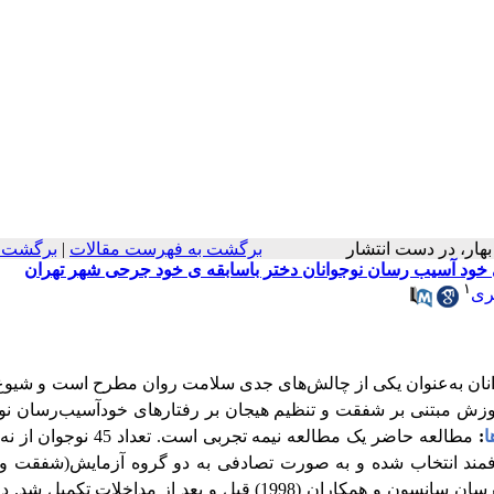
ن، بهار، در دست انتشار
برگشت به فهرست مقالات
|
برگشت ب
 خود آسیب رسان نوجوانان دختر باسابقه ی خود جرحی شهر تهران
۱
ری
انان به‌عنوان یکی از چالش‌های جدی سلامت روان مطرح است
و شیوع
زش مبتنی بر شفقت و تنظیم هیجان بر رفتارهای خودآسیب‌رسان نوج
ا
:
مطالعه حاضر یک مطالعه نیمه تجربی است. تعدا
حیه 3 شهر تهران به صورت هدفمند انتخاب شده و به صورت تصادفی به دو گروه آزمایش(شفقت
هیجان) و گروه کنترل تخصیص یافتند. پرسشنامه رفتارهای خودآسیب‌رسان سانسون و همکاران (1998) قبل و بعد از مداخل