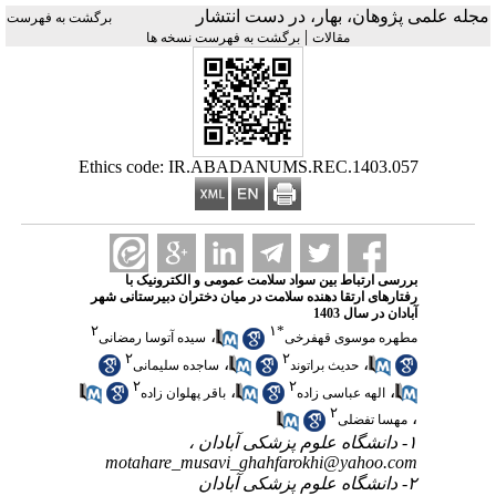
مجله علمی پژوهان، بهار، در دست انتشار
برگشت به فهرست
|
مقالات
برگشت به فهرست نسخه ها
Ethics code: IR.ABADANUMS.REC.1403.057
بررسی ارتباط بین سواد سلامت عمومی و الکترونیک با
رفتارهای ارتقا دهنده سلامت در میان دختران دبیرستانی شهر
آبادان در سال 1403
۲
۱
*
،
مطهره موسوی قهفرخی
سیده آتوسا رمضانی
۲
۲
،
،
حدیث براتوند
ساجده سلیمانی
۲
۲
،
،
الهه عباسی زاده
باقر پهلوان زاده
۲
،
مهسا تفضلی
۱- دانشگاه علوم پزشکی آبادان ،
motahare_musavi_ghahfarokhi@yahoo.com
۲- دانشگاه علوم پزشکی آبادان