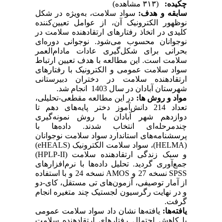
چکیده:
(۳۱۳ مشاهده)
سابقه و هدف:
سواد سلامت، به‌ویژه در شکل
نوظهور الکترونیک آن، از عوامل تعیین‌کننده
کلیدی در اتخاذ رفتارهای ارتقادهنده سلامت در
نوجوانان محسوب می‌شود. نوجوانی دوره‌ای
بحرانی برای شکل‌گیری عادات مادام‌العمر
سلامت
است.
این مطالعه با هدف تعیین ارتباط
سواد سلامت عمومی و الکترونیک با رفتارهای
ارتقادهنده سلامت در دختران دبیرستانی
شهرستان آبادان
در سال 1403 انجام شد.
مواد و روش ها:
در این مطالعه مقطعی-تحلیلی،
تعداد 214 دانش‌آموز دختر پایه‌های دهم تا
دوازدهم شهر آبادان با روش نمونه‌گیری
چندمرحله‌ای انتخاب شدند. داده‌ها با
پرسشنامه‌های استاندارد سواد سلامت نوجوانان
(HELMA)
، سواد سلامت الکترونیک
(eHEALS)
و سبک زندگی ارتقادهنده سلامت
(HPLP-II)
جمع‌آوری گردید.
تحلیل داده‌ها با نرم‌افزارهای
SPSS
نسخه 27 و
AMOS
نسخه 24 و با استفاده
از آمار توصیفی، آزمون‌های تی مستقل، کای-دو
و در نهایت رگرسیون لجستیک چند
متغیره انجام
گرفت.
یافته‌ها:
یافته‌ها نشان داد سواد سلامت عمومی
با کاهش احتمال رفتارهای ارتقا‌دهنده سلامت