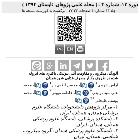
دوره ۱۳، شماره ۴ - ( مجله علمی پژوهان، تابستان ۱۳۹۴ )
|
جلد ۱۳ شماره ۴ صفحات ۳۳-۲۷
برگشت به فهرست نسخه ها
آلودگی میکروبی و مقاومت آنتی بیوتیکی باکتری های ایزوله
شده در ظروف یکبار مصرف غذایی شهر همدان
۱
۱
،
،
آراس شهیدی
محسن لطفی یار
محمد
۳
۲
،
،
علی سیف ربیعی
فاطمه مهینی
محمد
۴
*
یوسف علیخانی
۱- مرکز پژوهش دانشجویان، دانشگاه علوم
پزشکی همدان، همدان، ایران
۲- دانشکده پزشکی، دانشگاه علوم پزشکی
همدان، همدان، ایران
۳- دانشگاه علوم پزشکی همدان، گروه میکروب
شناسی، همدان، ایران