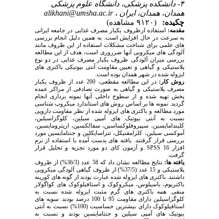
۴- دانشکده پزشکی، دانشگاه علوم پزشکی
همدان، همدان، ایران ،
alikhani@umsha.ac.ir
چکیده:
(۹۱۲۰ مشاهده)
مقدمه:
استفاده ازظروف یکبار مصرف غذایی در جامعه ایرانی
به سرعت در حال افزایش است. به همین دلیل انجام بررسی
های علمی برای شناخت مشکلات استفاده از این ظروف مانند
آلودگی های میکروبی آنها ضرروری است، هدف از این مطالعه
بررسی میزان آلودگی ظروف یکبار مصرف غذایی در دو نوع
پلاستیکی و گیاهی و تعیین مقاومت آنتی بیوتیکی باکتری های
ایزوله شده در شهر همدان بوده است.
روش کار:
در این مطالعه مقطعی، 200 عدد از ظروف یکبار
مصرف پلاستیکی و گیاهی به صورت تصادفی از مراکز عمده
پخش تهیه شده و از سطوح داخلی آنها نمونه برداری انجام
گردید. نمونه ها بر اساس روش های استاندارد میکروب شناسی
مورد مطالعه و باکتری های ایزوله شده از نظر مقاومت دارویی
نسبت به آنتی بیوتیک های آمپی سیلین، کلوگزاسیلین،
کلیندامایسین، سیپروفلوکساسین، سفالکسین، اریترومایسین،
آموکسی سیلین، کلرامفنیکل، تتراسایکلین و جنتامایسین مورد
بررسی قرار گرفتند. یافته های بدست آمده با استفاده از نرم
افزار
SPSS
16 و آزمون کای دو مورد تجزیه و تحلیل قرار
گرفت.
یافته ها:
نتایج مطالعه نشان داد که 58 عدد (36/3
%
) از ظروف
پلاستیکی و 15 عدد (37/5
%
) از ظروف گیاهی آلودگی میکروبی
داشتند. باکتری های ایزوله شده عبارت بودند از گونه های کورینه
باکتریوم، باسیلوس، میکروکوک و استافیلوکوک های کواگولاز
منفی. همه باکتری های گرم مثبت ایزوله شده نسبت به
کلوگزاسیلین دارای مقاومت 95 تا 100 درصد بودند. سویه های
استافیلوکوک دارای بیشترین حساسیت (100
%
) نسبت به آنتی
بیوتیک های آمپی سیلین و جنتامایسین بودند و نسبت به