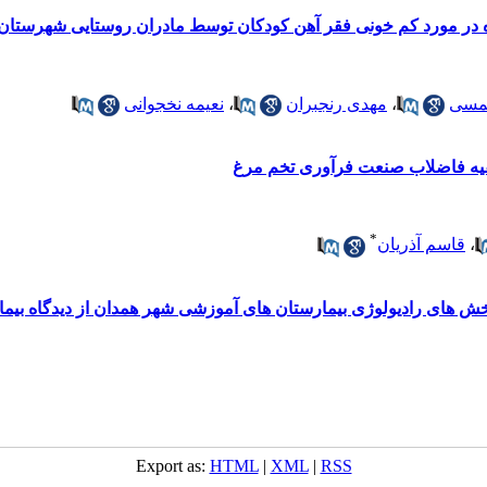
کم خونی فقر آهن کودکان توسط مادران روستایی شهرستان بابل در سال 1393: کاربرد مدل
مسی
،
مهدی رنجبران
،
نعیمه نخجوانی
صفیه فاضلاب صنعت فرآوری تخم مرغ
*
،
قاسم آذریان
 های رادیولوژی بیمارستان های آموزشی شهر همدان از دیدگاه بیماران 
Export as:
HTML
|
XML
|
RSS