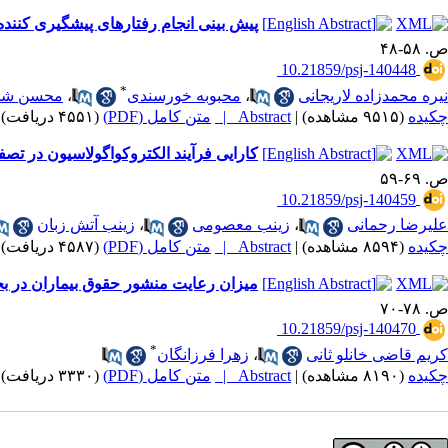
پیش بینی انجام رفتارهای پیشگیری کننده در مورد 
ص. ۵۸-۴۸
‎ 10.21859/psj-140448
*
نیره محمدزاده لاریجانی
،
محبوبه خورسندی
،
محسن ش
چکیده
(۹۵۱۵ مشاهده)
|
Abstract |
متن کامل (PDF)
(۴۵۵۱ دریافت)
کارایی فرآیند الکتروکواگولاسیون در ت
ص. ۶۹-۵۹
‎ 10.21859/psj-140459
علیرضا رحمانی
،
زینب معصومی
،
زینب آتش زبان
چکیده
(۸۵۹۴ مشاهده)
|
Abstract |
متن کامل (PDF)
(۴۵۸۷ دریافت)
میزان رعایت منشور حقوق بیماران در بخش
ص. ۷۸-۷۰
‎ 10.21859/psj-140470
*
کریم قاضی خانلو ثانی
،
زهرا فرزانگان
چکیده
(۸۱۹۰ مشاهده)
|
Abstract |
متن کامل (PDF)
(۳۳۳۰ دریافت)