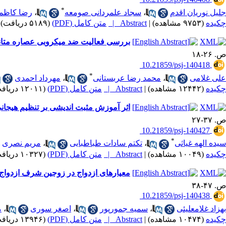
*
جلیل نوریان اقدم
،
سجاد علمردانی صومعه
،
رضا کاظم
چکیده
(۹۷۵۳ مشاهده)
|
Abstract |
متن کامل (PDF)
(۵۱۸۹ دریافت)
بررسی فعالیت ضد میکروبی عصاره متانولی و آبی گیاه بن سرخ (Allium Jesdianum) بر روی تع
ص. ۲۶-۱۸
‎ 10.21859/psj-140418
*
علی غلامی
،
محمد رضا عربستانی
،
مهرداد احمدی
چکیده
(۱۲۴۴۲ مشاهده)
|
Abstract |
متن کامل (PDF)
(۱۲۰۱۱ دریافت)
اثر آموزش مثبت اندیشی بر تنظیم هیجانی 
ص. ۳۷-۲۷
‎ 10.21859/psj-140427
*
سیده الهه غیاثی
،
تکتم سادات طباطبایی
،
مریم نصری
چکیده
(۱۰۰۴۹ مشاهده)
|
Abstract |
متن کامل (PDF)
(۱۰۳۲۷ دریافت)
معیارهای ازدواج در زوجین شرف ازدواج م
ص. ۴۷-۳۸
‎ 10.21859/psj-140438
بهزاد غلامعلیئی
،
سمیه جمورپور
،
اصغر سوری
،
م
چکیده
(۱۰۴۷۴ مشاهده)
|
Abstract |
متن کامل (PDF)
(۱۳۹۴۶ دریافت)