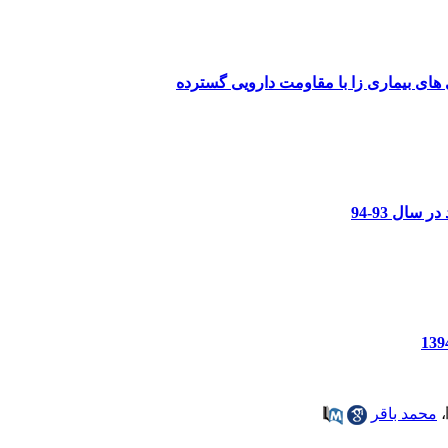
ال 93-94
،
محمد باقر