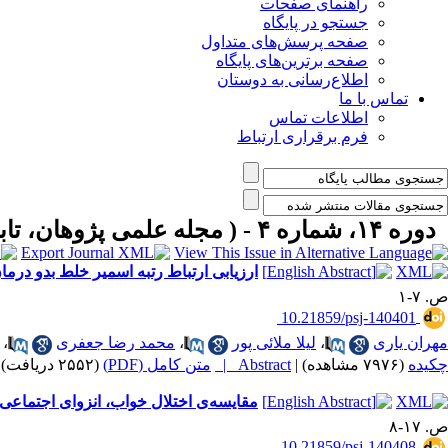
راهنمای صفحات
جستجو در پایگاه
صفحه پرسش‌های متداول
صفحه برترین‌های پایگاه
اطلاع‌رسانی به دوستان
تماس با ما
اطلاعات تماس
فرم برقراری ارتباط
دوره ۱۴، شماره ۴ - ( مجله علمی پژوهان، تابستان ۱۳۹۵ )
ارزیابی ارتباط رتبه اسمیر خلط بدو درما
ص. ۷-۱
‎ 10.21859/psj-140401
مهران یاری
،
لیلا ملائی پور
،
محمد رضا جعفری
،
چکیده
(۷۹۷۶ مشاهده)
|
Abstract |
متن کامل (PDF)
(۲۵۵۲ دریافت)
مقایسه‌ی اختلال خواب، انزوای اجتماعی و 
ص. ۱۷-۸
‎ 10.21859/psj-140408