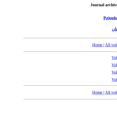
Journal archiv
Pajouha
ان
Home
|
All vo
Vol
Vol
Vol
Vol
Home
|
All vo