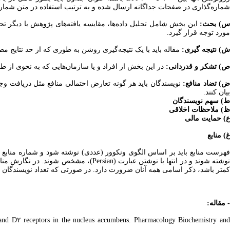
شماره‌گذاری در صفحات جداگانه ارسال شده و به ترتیب استفاده در متن شماره
) بحث:
این بخش شامل تحلیل داده‌ها، مقایسه یافته‌های پژوهش با دیگر تحقیق
مورد توجه قرار گیرد.
ش) نتیجه گیری:
مقاله باید با یک نتیجه‌گیری روشن به طوری که از حد نتایج م
ص) تشکر و قدردانی:
در این بخش از افراد و یا سازمان‌هایی که به نحوی از طر
)
تضاد منافع:
نویسندگان باید هر گونه تعارض احتمالی منافع مثل دریافت و
بیان کنند.
ط) سهم نویسندگان
ظ) ملاحظات اخلاقی
ع) حمایت مالی
غ) منابع
فهرست منابع باید بر اساس الگوی ونکوور (عددی) نوشته شود و شماره منابع 
کمتر باشد، ذکر اسامی همه آنان ضرورت دارد. در صورتی که تعداد نویسندگان بیش از ۶ نفر باشد، نام ۶ نفر اول ذکر گردد و بعد از آن عبارت «al
- مقاله:
 and D۲ receptors in the nucleus accumbens. Pharmacology Biochemistry and