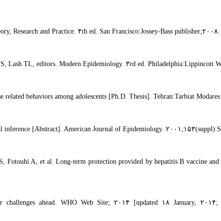
y, Research and Practice. ۴th ed. San Francisco:Jossey-Bass publisher;۲۰۰۸.
d S, Lash TL, editors. Modern Epidemiology. ۳rd ed. Philadelphia:Lippincott
use related behaviors among adolescents [Ph.D. Thesis]. Tehran:Tarbiat Modare
sal inference [Abstract]. American Journal of Epidemiology. ۲۰۰۱;۱۵۳(suppl):
touhi A, et al. Long-term protection provided by hepatitis B vaccine and ne
r challenges ahead. WHO Web Site; ۲۰۱۴ [updated ۱۸ January, ۲۰۱۴; cit