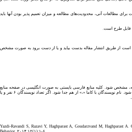
ت برای مطالعات آتی، محدودیت‌های مطالعه و میزان تعمیم پذیر بودن آنها باید
ش قابل طرح است.
ن است از طریق انتشار مقاله بدست بیاید و یا از دست برود به‌ صورت مشخص
مله، مشخص شود. کلیه منابع فارسی بایستی به صورت انگلیسی در صفحه منابع
نوشته شوند و در انتها با نوشتن عبارت (Persian)، مشخص شوند. در نگارش منابع، نام خانوادگی نویسندگان در ابتدا و اولین حرف نام ایشان با یک فاصله تایپ شود. نام نویسندگان با کاما «،» از هم جدا شود. اگر تعداد نویسندگان ۶ نفر و یا
Yazdi-Ravandi S, Razavi Y, Haghparast A, Goudarzvand M, Haghparast A. Or
Behavior. ۲۰۱۴;۱۲(۱):۱-۶.