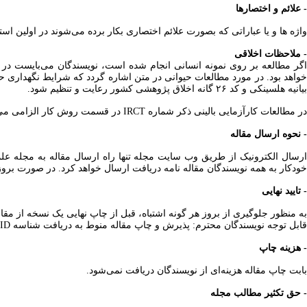
- علائم و اختصارها
واژه ها و یا عباراتی که بصورت علائم اختصاری بکار برده می‌شوند در اولین استف
- ملاحظات اخلاقی
اگر مطالعه بر روی نمونه انسانی انجام شده است، نویسندگان می‌بایست در 
خواهد بود. در مورد مطالعات حیوانی در متن اشاره گردد که شرایط نگهداری 
بیانیه هلسینکی و کد ۲۶ گانه اخلاق پژوهشی کشور رعایت و تنظیم شود.
در مطالعات کارآزمایی بالینی ذکر شماره IRCT در قسمت روش کار الزامی می باشد.
- نحوه ارسال مقاله
ارسال الکترونیک از طریق وب ‌سایت مجله تنها راه ارسال مقاله به مجله علم
خودکار به همه نویسندگان مقاله نامه دریافت ارسال خواهد کرد. در صورت بروز هر گونه مشکل در فرآین
- تایید نهایی
به ‌منظور جلوگیری از بروز هر گونه اشتباه، قبل از چاپ نهایی یک نسخه از مق
قابل توجه نویسندگان محترم: پذیرش و چاپ مقاله منوط به دریافت شناسه ORCID از سوی نویسندگان محترم می باشد. لذا خواهشمند است جهت دریافت اطلاعات بیشتر به
- هزینه چاپ
بابت چاپ مقاله هزینه‌ای از نویسندگان دریافت نمی‌شود.
- حق تکثیر مطالب مجله