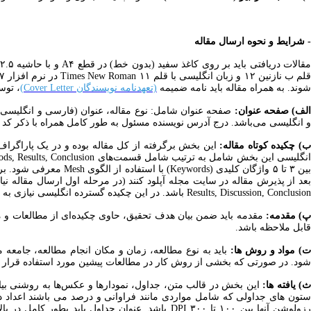
- شرایط و نحوه ارسال مقاله
شوند. به همراه مقاله باید نامه ضمیمه
(تعهدنامه نویسندگان Cover Letter)
، توس
لف) صفحه عنوان:
صفحه عنوان شامل: نوع مقاله، عنوان (فارسی و انگلیسی)،
و انگلیسی می‌باشد. درج آدرس نویسنده مسئول به طور کامل همراه با ذکر کد 
) چکیده کوتاه مقاله:
ین ۳ تا ۵ واژگان کلیدی (Keywords) با استفاده از الگوی Mesh معرفی شود. برای جستجوی واژگان کلیدی
Results, Discussion, Conclusion باشد. در این چکیده گسترده انگلیسی نیازی به درج جدول، شکل و رفرنس نیست. انتشار مقاله پذیرفته شده منوط به ارائه این چکیده گسترده انگلیسی می باشد.
) مقدمه:
مقدمه باید ضمن بیان هدف تحقیق، حاوی چکیده‌ای از مطالعات و م
قابل ملاحظه باشد.
) مواد و روش ها:
باید به نوع مطالعه، زمان و مکان انجام مطالعه، جامعه م
شود. در صورتی که بخشی از روش کار در مطالعات پیشین مورد استفاده قرار 
) یافته ها:
این بخش در قالب متن، جداول، نمودارها و عکس‌ها به روشنی بیان
زولوشن آنها بین ۱۰۰ تا ۳۰۰ DPI باشد. عنوان جداول باید بطور کامل در بالای آنها نوشته شود و منحنی‌ها، نمودارها، تصاویر و اشکال باید با درج زیرنویس کامل (شامل منبع معتبر برای تصاویری که از منابع دیگر آورده شده اند