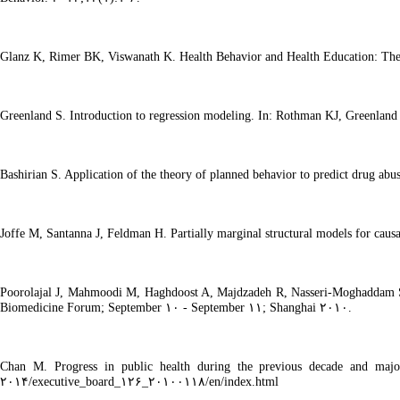
Glanz K, Rimer BK, Viswanath K. Health Behavior and Health Education: Theor
Greenland S. Introduction to regression modeling. In: Rothman KJ, Greenlan
Bashirian S. Application of the theory of planned behavior to predict drug ab
Joffe M, Santanna J, Feldman H. Partially marginal structural models for cau
Poorolajal J, Mahmoodi M, Haghdoost A, Majdzadeh R, Nasseri-Moghaddam S, Fo
Biomedicine Forum; September ۱۰ - September ۱۱; Shanghai ۲۰۱۰.
Chan M. Progress in public health during the previous decade and majo
۲۰۱۴/executive_board_۱۲۶_۲۰۱۰۰۱۱۸/en/index.html