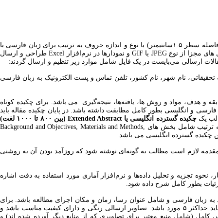
مقالات دریافتی باید بر روی کاغذ سفید (بدون خط) در قطع A۴ و با حاشیه ۲.۵ سانتیمتر از هر سمت تایپ شده باشد. متن مقالات بصورت یک خط در میان (فاصله سطر ۱.۵سانتیمتر) با نوع و اندازه حروف به ترتیب برای زبان فارسی با
قلم ب نازنین ۱۲ و زبان انگلیسی با قلم Times New Roman ۱۱ در نرم افزار Word ۲۰۰۷ یا بالاتر از آن تنظیم گردد. همچنین لازم است تصاویر به صورت فایل های مجزا از نوع JPEG یا GIF و نمودارها در نرم‌افزار Excel طراحی و ارسال
الات ارسالی می‌بایست در یک فایل شامل موارد زیر تنظیم و ارسال گردند:
تحقیقاتی، نام شهر، نام کشور، تلفن تماس و پست الکترونیک به زبان فارسی
ور سازمان یافته شامل قسمت‌های سابقه و هدف، مواد و روش ها، یافته‌ها، نتیجه‌گیری می باشد. برای چکیده کوتاه
Background and Objectives, Materials and Methods, Resul است. ضمنا لازم است چکیده فارسی و انگلیسی بطور کامل مطابقت داشته باشد. در پایان چکیده مقاله باید
قالب یک
چکیده گسترده انگلیسی یا Extended Abstract (بین ۸۰۰ تا ۱۰۰۰ لغت)
بعد از پذیرش مقاله در سایت مجله آپلود کنند (در مرحله اول ارسال مقاله نیازی به چکیده گسترده انگلیسی نمی باشد). این چکیده گسترده انگلیسی باید به ترتیب شامل بخش های Background and Objectives, Materials and Methods,
قدمه لازم است مطالب به گونه‌ای نوشته شود که روزآمد بودن آن به روشنی
وه تجزیه‌ و ‌تحلیل داده‌ها و نرم‌افزار آماری مورد استفاده به دقت اشاره
ئیات بطور کامل شرح داده شود.
د به زبان فارسی و شامل عنوان رسا، زمان و مکان اجرای مطالعه باشد. برای
ستون های جداولی که شامل مواردی مانند فراوانی و درصد می باشند اعداد در یک ستون و به شکل "فراوانی(درصد)" آورده شوند. تعداد جداول نمودارها باید حداکثر ۵ مورد باشد. تصاویر ارسالی رنگی و دارای کیفیت مناسب باشد و
)
و