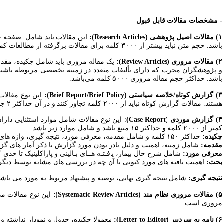
- مشخصات مقالات قابل قبول
) مقالات اصیل پژوهشی (Research Articles):
این مقالات باید شامل: صفحه عنو
باشد. حجم متن نباید بیشتر از ۳۰۰۰ کلمه برای مقالات برگرفته از مطالعات کمی و ۴۰۰۰ کلمه برای مقالات برگرفته از مطالعات کیفی باشد. منابع مقالات پژوهشی، حداکثر ۳۰ منبع بوده و در آن حداکثر از ۵ جدول یا نمودار استفاده گردد.
) مقالات مروری (Review Articles):
یک مقاله مروری باید شامل چکیده، مقدمه
باشد. حداکثر حجم مقاله مروری ۵۰۰۰ کلمه می‌باشد.
) گزارش کوتاه/خلاصه سیاستی (Brief Report/Brief Policy):
این نوع مقالات
هستند. مقالات گزارش کوتاه نباید از ۲۰۰۰ کلمه تجاوز کنند و در آن حداکثر ۲ جدول و یا نمودار و ۱۵ منبع استفاده گردد.
) گزارش موردی (Case Report)
: این نوع مقالات شامل موارد استثنایی دا
کمتر از ۲۰۰۰ کلمه و حداکثر ۱۵ منیع باشد و شامل موارد زیر باشد:
چکیده:
حداکثر ۱۵۰ کلمه و
شامل مقدمه، معرفی مورد، نتیجه گیری، واژه های کلیدی (۳ تا ۵ کلمه
مقدمه:
شامل زمینه، اهمیت و دلیل نادر بودن مورد گزارش با ذکر آمار های 
معرفی مورد:
شامل شرح حال بیمار، یافـتـه هــای بـالینی و پاراکلینیک تا حد
بحث:
اهمیت یافته های مورد کنونی با آن چه در بررسی های مشابه توسط دیگر
نتیجه گیری:
شامل نتیجه گیری نهایی، توصیه و پیشنهاد مربوط به مورد می باشد
) مقالات مروری نظام مند (Systematic Review Articles):
این نوع مقالات می‌
مروری است.
۶) نامه به سردبیر (Letter to Editor):
معمولا چکیده، جدول و نمودار نداشته و بیش از ۵ منبع ندارد. حجم متن نباید بیشتر از