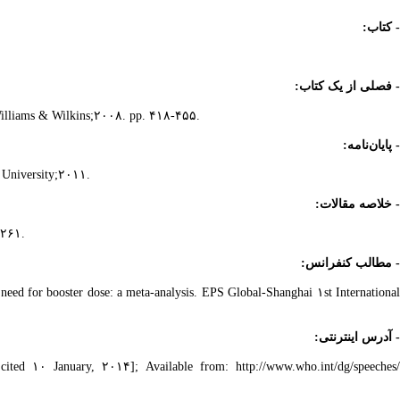
- کتاب:
- فصلی از یک کتاب:
 Williams & Wilkins;۲۰۰۸. pp. ۴۱۸-۴۵۵.
- پایان‌نامه:
s University;۲۰۱۱.
- خلاصه مقالات:
S۲۶۱.
- مطالب کنفرانس:
ed for booster dose: a meta-analysis. EPS Global-Shanghai ۱st International
- آدرس اینترنتی:
ed ۱۰ January, ۲۰۱۴]; Available from: http://www.who.int/dg/speeches/