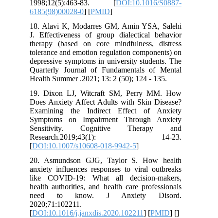
1998;12(5):463-83. [
DOI:10.101
6185(98)00028-0
] [
PMID
]
18. Alavi K, Modarres GM, Amin YSA
J. Effectiveness of group dialectical 
therapy (based on core mindfulness, 
tolerance and emotion regulation compo
depressive symptoms in university stud
Quarterly Journal of Fundamentals o
Health Summer .2021; 13: 2 (50); 124 - 
19. Dixon LJ, Witcraft SM, Perry 
Does Anxiety Affect Adults with Skin 
Examining the Indirect Effect of 
Symptoms on Impairment Through 
Sensitivity. Cognitive Thera
Research.2019;43(1): 1
[
DOI:10.1007/s10608-018-9942-5
]
20. Asmundson GJG, Taylor S. How
anxiety influences responses to viral 
like COVID-19: What all decision-
health authorities, and health care prof
need to know. J Anxiety D
2020;71:102211.
[
DOI:10.1016/j.janxdis.2020.102211
] [