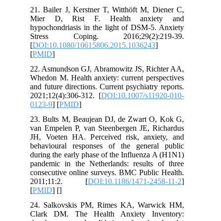
21. Bailer J, Kerstner T, Witthöft M, 
Mier D, Rist F. Health anxie
hypochondriasis in the light of DSM-5.
Stress Coping. 2016;29(2):2
[
DOI:10.1080/10615806.2015.1036243
[
PMID
]
22. Asmundson GJ, Abramowitz JS, Ric
Whedon M. Health anxiety: current pers
and future directions. Current psychiatry
2021;12(4):306-312. [
DOI:10.1007/s11
0123-9
] [
PMID
]
23. Bults M, Beaujean DJ, de Zwart O
van Empelen P, van Steenbergen JE, R
JH, Voeten HA. Perceived risk, anxi
behavioural responses of the genera
during the early phase of the Influenza
pandemic in the Netherlands: results 
consecutive online surveys. BMC Public
2011;11:2. [
DOI:10.1186/1471-24
[
PMID
] [
]
24. Salkovskis PM, Rimes KA, Warw
Clark DM. The Health Anxiety Inv