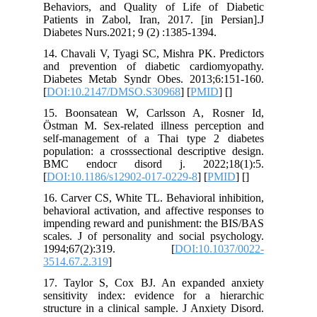
Behaviors, and Quality of Life of 
Patients in Zabol, Iran, 2017. [in Pe
Diabetes Nurs.2021; 9 (2) :1385-1394.
14. Chavali V, Tyagi SC, Mishra PK. Pr
and prevention of diabetic cardiom
Diabetes Metab Syndr Obes. 2013;6:
[
DOI:10.2147/DMSO.S30968
] [
PMID
] 
15. Boonsatean W, Carlsson A, Ros
Östman M. Sex-related illness percep
self-management of a Thai type 2 
population: a crosssectional descriptiv
BMC endocr disord j. 2022;18
[
DOI:10.1186/s12902-017-0229-8
] [
PM
16. Carver CS, White TL. Behavioral in
behavioral activation, and affective res
impending reward and punishment: the
scales. J of personality and social ps
1994;67(2):319. [
DOI:10.10
3514.67.2.319
]
17. Taylor S, Cox BJ. An expanded
sensitivity index: evidence for a hi
structure in a clinical sample. J Anxiet