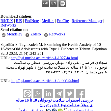
Download citation:
BibTeX
|
RIS
|
EndNote
|
Medlars
|
ProCite
|
Refe
RefWorks
Send citation to:
Mendeley
Zotero
RefWorks
Sajadifar S, Taghizadeh M. Examining the Health
16-Year-Old Adolescents with Type 1 Diabetes in
Sci J 2023; 21 (4) :243-251
URL:
http://psj.umsha.ac.ir/article-1-1027-fa.html
تقی زاده مهناز. بررسی اضطراب سلامت
نوجوانان ۱۰ تا ۱۶ ساله ی مبتلا به دیابت نوع ۱ شهر تهران. مجله
URL:
http://psj.umsha.ac.ir/article-۱-۱۰۲۷-fa.html
بررسی اضطراب سلامت نوجوانان 10 تا 16 ساله
بت نوع ۱ شهر تهران
۲
۱
*
مهناز تقی زاده
،
ادی فر