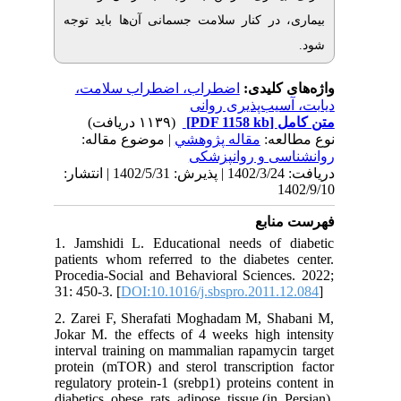
 در کنار سلامت جسمانی آن
ها باید توجه
ی کلیدی
اضطراب، اضطراب سلامت،
سیب‌پذیری روانی
(۱۱۳۹ دریافت)
[PDF 1158 kb]
ل
لعه
مقاله پژوهشي
| موضوع مقاله:
ی و روانپزشکی
دریافت: 1402/3/24 | پذیرش: 1402/5/31 | انتشار:
1
نابع
1. Jamshidi L. Educational needs of 
patients whom referred to the diabetes
Procedia-Social and Behavioral Science
31: 450-3. [
DOI:10.1016/j.sbspro.2011.
2. Zarei F, Sherafati Moghadam M, Sh
Jokar M. the effects of 4 weeks high i
interval training on mammalian rapamyc
protein (mTOR) and sterol transcriptio
regulatory protein-1 (srebp1) proteins c
diabetics obese rats adipose tissue.(in 