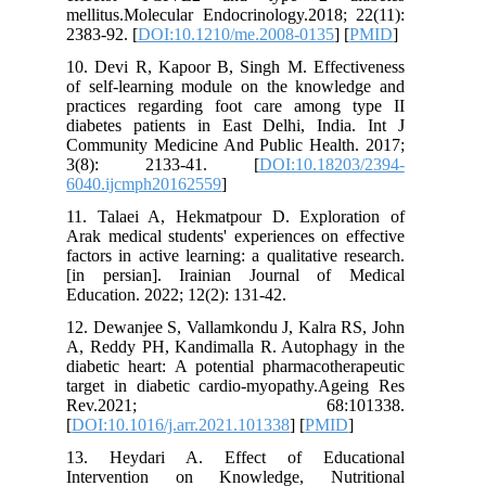
mellitus.Molecular Endocrinology.2018;
2383-92. [
DOI:10.1210/me.2008-0135
] 
10. Devi R, Kapoor B, Singh M. Effec
of self-learning module on the knowl
practices regarding foot care among
diabetes patients in East Delhi, Indi
Community Medicine And Public Healt
3(8): 2133-41. [
DOI:10.182
6040.ijcmph20162559
]
11. Talaei A, Hekmatpour D. Explor
Arak medical students' experiences on 
factors in active learning: a qualitative 
[in persian]. Irainian Journal of
Education. 2022; 12(2): 131-42.
12. Dewanjee S, Vallamkondu J, Kalra 
A, Reddy PH, Kandimalla R. Autophag
diabetic heart: A potential pharmacoth
target in diabetic cardio-myopathy.Ag
Rev.2021; 68:101
[
DOI:10.1016/j.arr.2021.101338
] [
PMI
13. Heydari A. Effect of Educ
Intervention on Knowledge, Nutr