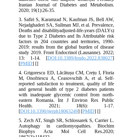
Iranian Journal of Diabetes and Met
2020; 19(1):26-35.
3. Safiri S, Karamzad N, Kaufman JS, 
Nejadghaderi SA, Sullman MJ, et al. Pr
Deaths and disabilityadjusted-life-year
due to Type 2 Diabetes and Its Attribut
factors in 204 countries and territori
2019: results from the global burden o
study 2019. Front Endocrinol (Lausanne
13: 1-14. [
DOI:10.3389/fendo.2022
[
PMID
] [
]
4. Grigorescu ED, Lăcătușu CM, Crețu I
M, Onofriescu A, Ceasovschih A, et a
reported satisfaction to treatment, qualit
and general health of type 2 diabetes 
with inadequate glycemic control fro
eastern Romania. Int J Environ Re
Health. 2021; 18(6): 
[
DOI:10.3390/ijerph18063249
] [
PMID
] 
5. Zech AT, Singh SR, Schlossarek S, C
Autophagy in cardiomyopathies. 
Biophys Acta Mol Cell Res
1867(3):118432.