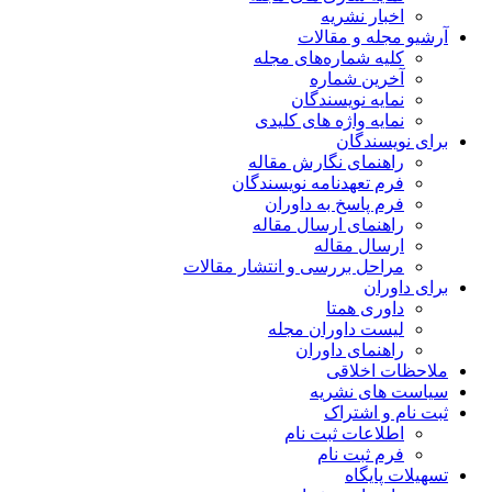
ریه
مقالات
اره‌های مجله
ماره
یسندگان
ژه های کلیدی
ن
 نگارش مقاله
دنامه نویسندگان
خ به داوران
 ارسال مقاله
قاله
ررسی و انتشار مقالات
متا
وران مجله
 داوران
قی
شریه
راک
 ثبت نام
 نام