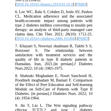
[
DOI:10.1016/j.bbamcr.2019.01.013
] [
P
6. Lee WC, Balu S, Cobden D, Joshi AV
CL. Medication adherence and the as
health-economic impact among patie
type 2 diabetes mellitus converting to in
therapy: an analysis of third-party man
claims data. Clin Ther. 2021; 28(10): 
[
DOI:10.1016/j.clinthera.2006.10.004
] [
7. Khazaei S, Nowruzi shadmani R, Tal
Borzouei S. The relationship 
satisfaction with treatment services
quality of life in type II diabetic pa
Hamadan, Iran, 2021.[in persian].J 
Nurs.2022; 10 (4) :1965-1975.
8. Shahraki Moghadam E, Noori Sanc
Poodineh moghadam M, Bamari F. Co
of the Effect of Peer Education and Self
Module on Self-Care of Patients with
Diabetes. [in persian].J Diabetes Nurs.
(4) :1954-1964.
9. Jin T, Liu L. The Wnt signaling
effector TCF7L2 and type 2 d