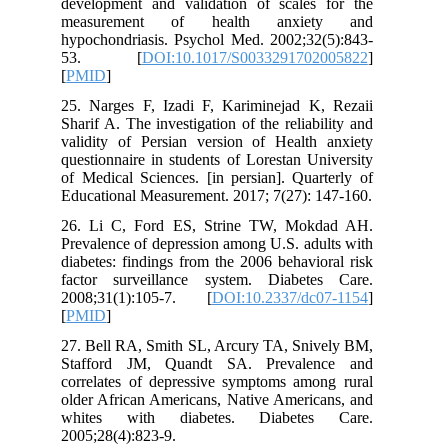
development and validation of scales
measurement of health anxie
hypochondriasis. Psychol Med. 2002;32
53. [
DOI:10.1017/S003329170
[
PMID
]
25. Narges F, Izadi F, Kariminejad K
Sharif A. The investigation of the reliab
validity of Persian version of Health
questionnaire in students of Lorestan U
of Medical Sciences. [in persian]. Qua
Educational Measurement. 2017; 7(27): 
26. Li C, Ford ES, Strine TW, Mok
Prevalence of depression among U.S. ad
diabetes: findings from the 2006 behavi
factor surveillance system. Diabet
2008;31(1):105-7. [
DOI:10.2337/dc
[
PMID
]
27. Bell RA, Smith SL, Arcury TA, Sni
Stafford JM, Quandt SA. Prevale
correlates of depressive symptoms amo
older African Americans, Native Americ
whites with diabetes. Diabete
2005;28(4):823-9.