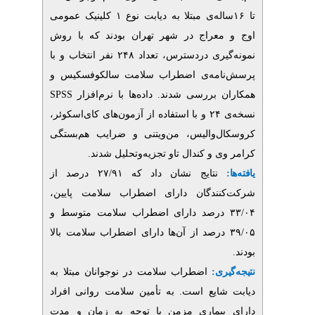
تا ۱۶ساله‌ی مبتلا به دیابت نوع ۱ کلینیک عمومی
عراج در شهر تهران بودند که با روش
نمونه‌گیری دردسترس، تعداد ۲۴۸ نفر انتخاب و با
امه‌ی اضطراب سلامت سالکوفسکیس و
SPSS
افزار
ها با نرم
 بررسی شدند. داده
نسخه‌ی ۲۴ و با استفاده از آزمون‌های کای‌اسکوئر،
ل
والیس، من
ویتنی و ضرایب هم
بستگی
 و کندال تاو تجزیه
وتحلیل شدند.
نتایج نشان داد که ۲۷/۹۱ درصد از
کنندگان دارای اضطراب سلامت پایین
۳۳/۰۴ صد دارای اضطراب سلامت متوسط و
ها دارای اضطراب سلامت بالا
یری
اضطراب سلامت در نوجوانان مبتلا به
ایع است. به تأمین سلامت روانی افراد
بیماری مزمن با توجه به زمان و مدت