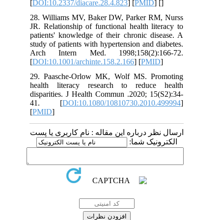
[
DOI:10.2337/diacare.28.4.823
] [
PMID
]
28. Williams MV, Baker DW, Parker R
JR. Relationship of functional health li
patients' knowledge of their chronic d
study of patients with hypertension and 
Arch Intern Med. 1998;158(2):
[
DOI:10.1001/archinte.158.2.166
] [
PMI
29. Paasche-Orlow MK, Wolf MS. Pr
health literacy research to reduc
disparities. J Health Commun .2020; 15
41. [
DOI:10.1080/10810730.2010
[
PMID
]
 درباره این مقاله : نام کاربری یا پست
ونیک شما