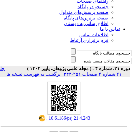
ی صفحات
ر پایگاه
رسش‌های متداول
رین‌های پایگاه
سانی به دوستان
ت تماس
راری ارتباط
جلد
برگشت به فهرست نسخه ها
|
‎ 10.61186/psj.21.4.243