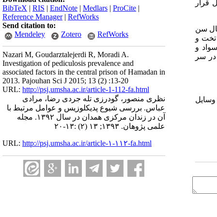
SP نسخه 20 مورد تجزیه و تحلیل قرار
BibTeX
|
RIS
|
EndNote
|
Medlars
|
ProCite
|
Reference Manager
|
RefWorks
Send citation to:
به شپس آلوده بودند. بیشترین آلودگی در گروه سنی 39-30 سال و کمترین آن در گروه 20 سال سن
Mendeley
Zotero
RefWorks
ز تخت و
دت حبس، میزان سواد و
Nazari M, Goudarztalejerdi R, Moradi A.
گی به شپش به ترتیب در سر
Investigation of pediculosis prevalence and
associated factors in the central prison of Hamadan in
2013. Pajouhan Sci J 2015; 13 (2) :13-20
URL:
http://psj.umsha.ac.ir/article-1-112-fa.html
نظری منصور، گودرزی تله جردی رضا، مرادی
 وسایل
عباس. بررسی شیوع پدیکلوزیس و عوامل مرتبط با
آن در زندان مرکزی همدان در سال ۱۳۹۲. مجله
علمی پژوهان. ۱۳۹۳; ۱۳ (۲) :۱۳-۲۰
URL:
http://psj.umsha.ac.ir/article-۱-۱۱۲-fa.html