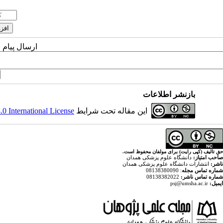
ارسال پیام 
بازنشر اطلاعات
این مقاله تحت شرایط
 International License
حق تالیف (کپی رایت) برای مولفان محفوظ است.
صاحب امتیاز:
دانشگاه علوم پزشکی همدان
ناشر:
انتشارات دانشگاه علوم پزشکی همدان
شماره تماس مجله
: 08138380090
شماره تماس ناشر:
08138382022
ایمیل:
psj@umsha.ac.ir