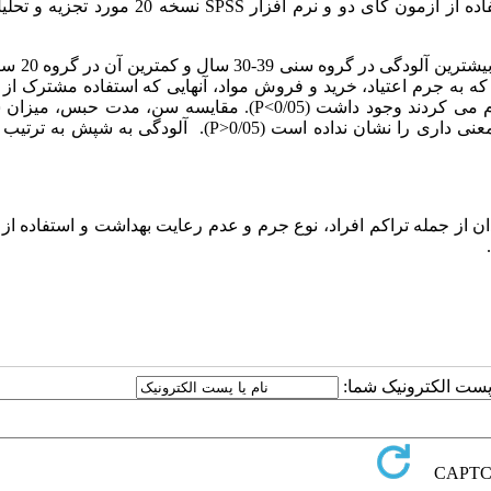
بررسی از نظر آلودگی به پدیکلوزیس، اطلاعات استخراج شده با استفاده از آزمون کای دو و نرم افزار SS
مطالعه نشان داد که 5/2% افراد زندانی 
 شده در افرادی که به جرم اعتیاد، خرید و فروش مواد، آنهایی که استفاده مشترک ا
پتو داشتند یا تخت اختصاصی نداشتند و یکبار یا کمتر در هفته استحمام می کردند وجود داشت (P<0/05). مقایسه سن، م
تعداد نفرات اتاق مددجویان در بین افراد سالم و آلوده تفاوت آماری معنی داری را نشان نداده است (P>0/05). آلود
ان از جمله تراکم افراد، نوع جرم و عدم رعایت بهداشت و استفاده از
ا پست الکترونیک شما: