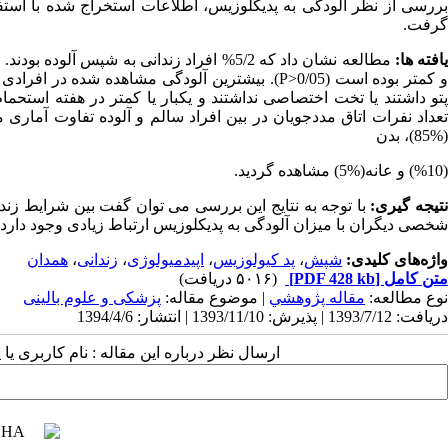
گرفت.
افته ها:
و کمتر بوده است (P>0/05). بیشترین آلودگی مشاهده
(%85)، بدن
(%10) و عانه(%5) مشاهده گردید.
تیجه گیری:
با توجه به نتایج این بررسی می توان گفت بین شرایط زند
شخصی دیگران با میزان آلودگی به پدیکلوزیس ارتباط زیادی وجود دارد.
واژه‌های کلیدی:
شپش
،
پد کیولوزیس
،
اپیدمیولوژی
،
زندانی
،
همدان
متن کامل
[PDF 428 kb]
(۵۰۱۶ دریافت)
نوع مطالعه:
مقاله پژوهشي
| موضوع مقاله:
پزشکی و علوم بالینی
دریافت: 1393/7/12 | پذیرش: 1393/11/10 | انتشار: 1394/4/6
ارسال نظر درباره این مقاله : نام کاربری ی