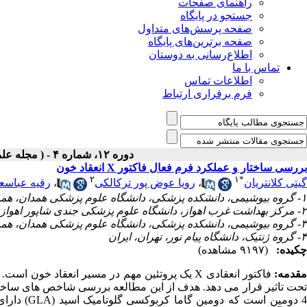
راهنمای صفحات
جستجو در پایگاه
صفحه پرسش‌های متداول
صفحه برترین‌های پایگاه
اطلاع‌رسانی به دوستان
تماس با ما
اطلاعات تماس
فرم برقراری ارتباط
دوره ۱۲، شماره ۴ - ( مجله علمی پژوهان، تابستان ۱۳۹۳ )
بررسی ساختار و عملکرد فرم فعال فاکتور X انعقاد خون
۲
۱
*
گیتی کلانتریان
،
رویا عوض پور ترکالکی
،
رقیه عباسعل
۱- گروه بیوشیمی، دانشکده پزشکی، دانشگاه علوم پزشکی همدان، همدان، ایران ،
۲- مرکز بهداشت غرب اهواز، دانشگاه علوم پزشکی جندی شاپور اهواز، ایران
۳- گروه بیوشیمی، دانشکده پزشکی، دانشگاه علوم پزشکی همدان، همدان، ایران
۴- گروه ژنتیک، دانشگاه پیام نور، تهران، ایران
چکیده:
(۹۱۹۷ مشاهده)
قدمه:
فاکتور انعقادی X یک پروتئین مهم در مسیر انعقاد
4 دومین اس