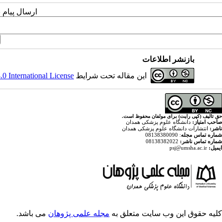
ارسال پیام 
بازنشر اطلاعات
این مقاله تحت شرایط
 International License
حق تالیف (کپی رایت) برای مولفان محفوظ است.
صاحب امتیاز:
دانشگاه علوم پزشکی همدان
ناشر:
انتشارات دانشگاه علوم پزشکی همدان
شماره تماس مجله
: 08138380090
شماره تماس ناشر:
08138382022
ایمیل:
psj@umsha.ac.ir
کلیه حقوق این وب سایت متعلق به
مجله علمی پژوهان
می باشد.