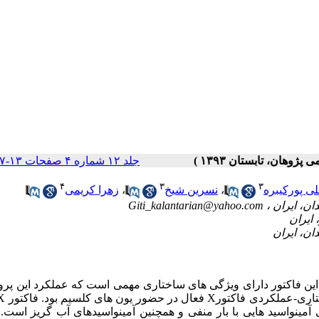
جلد ۱۲ شماره ۴ صفحات ۱۳-۷
۴
۳
۳
ی پورکیبره
،
نسرین شیخ
،
زهرا کریمی
Giti_kalantarian@yahoo.com
 خون است. این فاکتور دارای ویژگی های ساختاری مهمی است که عملکرد این پرو
ت که دومین گاما کربوکسی گلوتامیک اسید (GLA) دارای آمینواسید هایی با بار منفی و همچنین آمینواسیدهای آب گریز ا