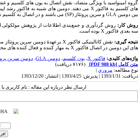
گروه آمینواسید با ویژگی متضاد، نقش اتصال به یون های کلسیم و غشا
بین دومین GLA و سرین پروتئاز (SP) می باشند و در اتصال به کلسیم نیز نقش دارند.
وش کار:
روش گردآوری و جمع‌بندی اطلاعات از پژوهش مولکولی ان
سه بعدی فاکتور X بوده است.
تیجه گیری:
های این دومین در اتصال فاکتور X به مهار کننده و فعال کننده های مختلف نقش دارند.
واژه‌های کلیدی:
فاکتور X
،
یون کلسیم
،
دومین GLA
،
دومین سرین پروت
متن کامل
[PDF 988 kb]
(۷۱۷۶ دریافت)
نوع مطالعه:
مروري
|
دریافت: 1393/1/31 | پذیرش: 1393/4/25 | انتشار: 1393/12/20
ارسال نظر درباره این مقاله : نام کاربری ی