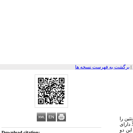
|
برگشت به فهرست نسخه ها
تئین را
تحت تاثیر قرار می دهد. هدف از این مطالعه بررسی شاخص های ساختاری-عملکردی فاکتورX فعال در حضور یون های کلسیم بود. فاکتور X دارای
ست. این دو
Download citation: