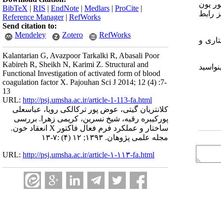
ور یون
BibTeX
|
RIS
|
EndNote
|
Medlars
|
ProCite
|
Epiderma) که شامل EGF1 وEGF2 می باشد، نیز رابط
Reference Manager
|
RefWorks
Send citation to:
Mendeley
Zotero
RefWorks
اری و
Kalantarian G, Avazpoor Tarkalki R, Abasali Poor
Kabireh R, Sheikh N, Karimi Z. Structural and
را تشکیل می دهد و آمینواسید
Functional Investigation of activated form of blood
coagulation factor X. Pajouhan Sci J 2014; 12 (4) :7-
13
URL:
http://psj.umsha.ac.ir/article-1-113-fa.html
کلانتریان گیتی، عوض پور ترکالکی رویا، عباسعلی
پورکیبره رقیه، شیخ نسرین، کریمی زهرا. بررسی
ساختار و عملکرد فرم فعال فاکتور X انعقاد خون.
مجله علمی پژوهان. ۱۳۹۳; ۱۲ (۴) :۷-۱۳
URL:
http://psj.umsha.ac.ir/article-۱-۱۱۳-fa.html