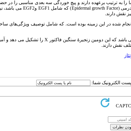
 را به ترتیب برعهده دارند و پیچ خوردگی سه بعدی مناسبی را در حض
های کلسیم به فاکتور X می دهند. دومین های شبیه به فاکتور رشد اپیدرمی (l growth Factor
جام شده در این زمینه بوده است. که شامل توصیف ویژگی‌های ساخت
نقش کاتالیتیکی فاکتور X برعهدۀ دومین سرین پروتئاز می باشد که این دومین زنجیرۀ سنگین فاکتور X 
ئاز
ا پست الکترونیک شما: