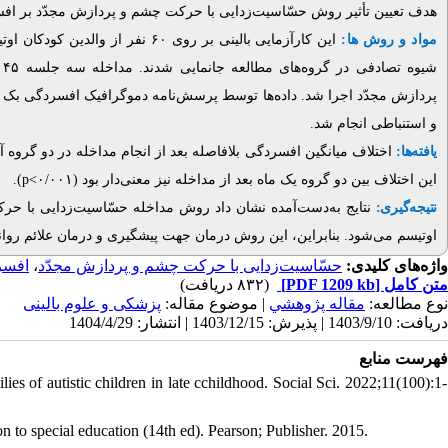
هدف تعیین تأثیر روش حسّاسیت‌زدایی با حرکت چشم و پردازش مجدّد بر افس.
مواد و روش ها:
شیوه تصادفی در گروه‌های مطالعه جانمایی شدند. مداخله
س
پردازش مجدّد اجرا شد.
داده‌ها توسط پرسش‌نامه دموگرافیک افسردگی بک جمع‌
و استنباطی انجام شد.
یافته‌ها:
اختلاف میانگین افسردگی بلافاصله بعد از انجام مداخله در دو گروه (
).
p<۰/۰۰۱
این اختلاف بین دو گروه یک ماه بعد از مداخله نیز معنی‌دار بود (
نتیجه‌گیری:
نتایج به‌دست‌آمده نشان داد روش مداخله حسّاسیت‌زدایی با ح
اوتیسم می‌شود. بنابراین، این روش درمان جهت پیشگیری و درمان علائم رو.
افسر
،
حسّاسیت‌زدایی با حرکت چشم و پردازش مجدّد
واژه‌های کلیدی:
(۸۳۲ دریافت)
[PDF 1209 kb]
متن کامل
نوع مطالعه:
مقاله پژوهشي
| موضوع مقاله:
پزشکی و علوم بالینی
دریافت: 1403/9/10 | پذیرش: 1403/12/15 | انتشار: 1404/4/29
فهرست منابع
es of autistic children in late cchildhood. Social Sci. 2022;11(100):1-
 to special education (14th ed). Pearson; Publisher. 2015.