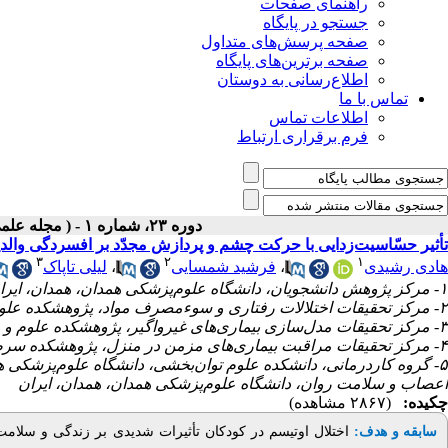
راهنمای صفحات
جستجو در پایگاه
صفحه پرسش‌های متداول
صفحه برترین‌های پایگاه
اطلاع‌رسانی به دوستان
تماس با ما
اطلاعات تماس
فرم برقراری ارتباط
دوره ۲۳، شماره ۱ - ( مجله علمی پژوهان، زمستان ۱۴۰۳ )
تأثیر حسّاسیت‌زدایی با حرکت چشم و پردازش مجدّد بر افسردگی والد
۳
۲
۱
لیلی تاپاک
،
فرشید شمسایی
،
هادی رشیدی
۱- مرکز پژوهش دانشجویان، دانشگاه علوم‌پزشکی همدان، همدان، ایران
۲- مرکز تحقیقات اختلالات رفتاری و سوءمصرف مواد، پژوهشکده علوم اعصاب و سلامت روان، دانشگاه علوم‌پزشکی همدان، همدان، ایران
۳- مرکز تحقیقات مدل‌سازی بیماری‌های غیرواگیر، پژوهشکده علوم و فنّاوری‌های بهداشت، دانشگاه علوم‌پزشکی همدان، همدان، ایران
۴- مرکز تحقیقات مراقبت بیماری‌های مزمن در منزل، پژوهشکده سرطان، دانشگاه علوم‌پزشکی همدان، همدان، ایران ،
گروه کاردرمانی، دانشکده علوم توان‌بخشی، دانشگاه علوم‌پزشکی همد
اعصاب و سلامت روان، دانشگاه علوم‌پزشکی همدان، همدان، ایران
چکیده:
(۲۸۶۷ مشاهده)
اوتیسم در کودکان تأثیرات شدیدی بر زندگی و سلامت رو
اختلال
:
سابقه و هدف