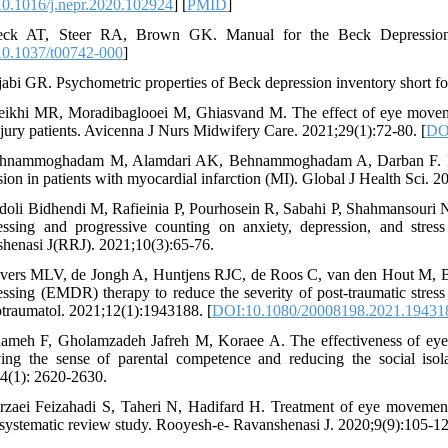
0.1016/j.nepr.2020.102924
] [
PMID
]
eck AT, Steer RA, Brown GK. Manual for the Beck Depression In
0.1037/t00742-000
]
jabi GR. Psychometric properties of Beck depression inventory short f
eikhi MR, Moradibaglooei M, Ghiasvand M. The effect of eye moveme
njury patients. Avicenna J Nurs Midwifery Care. 2021;29(1):72-80. [
DOI
ehnammoghadam M, Alamdari AK, Behnammoghadam A, Darban F. Effe
sion in patients with myocardial infarction (MI). Global J Health Sci. 2
doli Bidhendi M, Rafieinia P, Pourhosein R, Sabahi P, Shahmansouri N
essing and progressive counting on anxiety, depression, and stress
henasi J(RRJ). 2021;10(3):65-76.
vers MLV, de Jongh A, Huntjens RJC, de Roos C, van den Hout M, Bic
essing (EMDR) therapy to reduce the severity of post-traumatic stress
traumatol. 2021;12(1):1943188. [
DOI:10.1080/20008198.2021.19431
ameh F, Gholamzadeh Jafreh M, Koraee A. The effectiveness of eye m
ing the sense of parental competence and reducing the social is
4(1): 2620-2630.
rzaei Feizahadi S, Taheri N, Hadifard H. Treatment of eye movement d
a systematic review study. Rooyesh-e- Ravanshenasi J. 2020;9(9):105-1