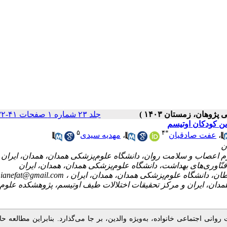
جلد ۲۳ شماره ۱ صفحات ۴۱-۳۲
ین کودکان اوتیسم
۵
۴
*
مهدیه سیدی
،
عفت صادقیان
،
hianefat@gmail.com
۵- ان، ایران و مرکز تحقیقات اختلالات طیف اوتیسم، پژوهشکده علوم
انی اجتماعی خانواده، به‌ویژه والدین، بر جا می‌گذارد. بنابراین مطالعه حا