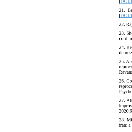
[
DOI:1
21. B
[
DOI:1
22. Ra
23. Sh
cord i
24. B
depres
25. Ab
reproc
Ravans
26. Co
reproc
Psycho
27. Ah
improv
2020;6
28. Mi
iran: 