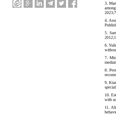
3. Mae
among 
2023;7
4. Ass
Publis
5. Sam
2012;1
6. Yul
withou
7. Mir
mediat
8. Pee
recomme
9. Kia
special
10. Es
with a
11. Al
behavi