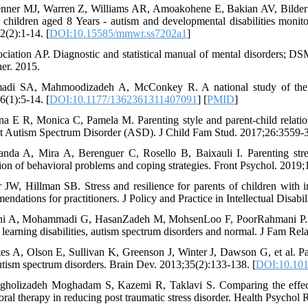
nner MJ, Warren Z, Williams AR, Amoakohene E, Bakian AV, Bilder DA
children aged 8 Years - autism and developmental disabilities moni
2(2):1-14. [
DOI:10.15585/mmwr.ss7202a1
]
ociation AP. Diagnostic and statistical manual of mental disorders; DS
her. 2015.
adi SA, Mahmoodizadeh A, McConkey R. A national study of the pr
6(1):5-14. [
DOI:10.1177/1362361311407091
] [
PMID
]
ina E R, Monica C, Pamela M. Parenting style and parent-child relatio
t Autism Spectrum Disorder (ASD). J Child Fam Stud. 2017;26:3559-3
anda A, Mira A, Berenguer C, Rosello B, Baixauli I. Parenting stress
ion of behavioral problems and coping strategies. Front Psychol. 2019;
r JW, Hillman SB. Stress and resilience for parents of children with in
ndations for practitioners. J Policy and Practice in Intellectual Disabil
ni A, Mohammadi G, HasanZadeh M, MohsenLoo F, PoorRahmani P. Comp
 learning disabilities, autism spectrum disorders and normal. J Fam Rel
tes A, Olson E, Sullivan K, Greenson J, Winter J, Dawson G, et al. Pare
utism spectrum disorders. Brain Dev. 2013;35(2):133-138. [
DOI:10.101
igholizadeh Moghadam S, Kazemi R, Taklavi S. Comparing the effect
oral therapy in reducing post traumatic stress disorder. Health Psychol 