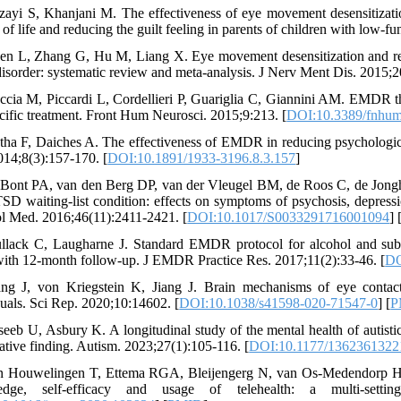
zayi S, Khanjani M. The effectiveness of eye movement desensitizat
y of life and reducing the guilt feeling in parents of children with low
en L, Zhang G, Hu M, Liang X. Eye movement desensitization and repr
 disorder: systematic review and meta-analysis. J Nerv Ment Dis. 2015;
ccia M, Piccardi L, Cordellieri P, Guariglia C, Giannini AM. EMDR th
ecific treatment. Front Hum Neurosci. 2015;9:213. [
DOI:10.3389/fnhum
tha F, Daiches A. The effectiveness of EMDR in reducing psychological
014;8(3):157-170. [
DOI:10.1891/1933-3196.8.3.157
]
 Bont PA, van den Berg DP, van der Vleugel BM, de Roos C, de Jon
TSD waiting-list condition: effects on symptoms of psychosis, depressio
l Med. 2016;46(11):2411-2421. [
DOI:10.1017/S0033291716001094
] 
llack C, Laugharne J. Standard EMDR protocol for alcohol and subs
with 12-month follow-up. J EMDR Practice Res. 2017;11(2):33-46. [
DO
ang J, von Kriegstein K, Jiang J. Brain mechanisms of eye contact 
duals. Sci Rep. 2020;10:14602. [
DOI:10.1038/s41598-020-71547-0
] [
P
seeb U, Asbury K. A longitudinal study of the mental health of autist
tative finding. Autism. 2023;27(1):105-116. [
DOI:10.1177/136236132
n Houwelingen T, Ettema RGA, Bleijengerg N, van Os-Medendorp H, K
edge, self-efficacy and usage of telehealth: a multi-settin