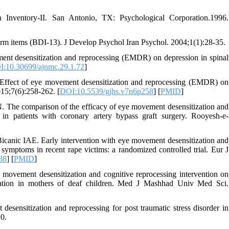
ventory-II. San Antonio, TX: Psychological Corporation.1996.
orm items (BDI-13). J Develop Psychol Iran Psychol. 2004;1(1):28-35.
nt desensitization and reprocessing (EMDR) on depression in spinal
:10.30699/ajnmc.29.1.72
]
ct of eye movement desensitization and reprocessing (EMDR) on
015;7(6):258-262. [
DOI:10.5539/gjhs.v7n6p258
] [
PMID
]
. The comparison of the efficacy of eye movement desensitization and
 in patients with coronary artery bypass graft surgery. Rooyesh-e-
anic IAE. Early intervention with eye movement desensitization and
 symptoms in recent rape victims: a randomized controlled trial. Eur J
88
] [
PMID
]
ovement desensitization and cognitive reprocessing intervention on
olation in mothers of deaf children. Med J Mashhad Univ Med Sci.
esensitization and reprocessing for post traumatic stress disorder in
20.