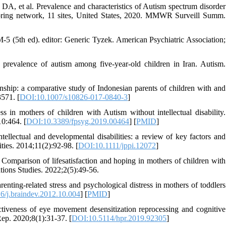
, et al. Prevalence and characteristics of Autism spectrum disorder
toring network, 11 sites, United States, 2020. MMWR Surveill Summ.
M-5 (5th ed). editor: Generic Tyzek. American Psychiatric Association;
evalence of autism among five-year-old children in Iran. Autism.
nship: a comparative study of Indonesian parents of children with and
571. [
DOI:10.1007/s10826-017-0840-3
]
 in mothers of children with Autism without intellectual disability.
10:464. [
DOI:10.3389/fpsyg.2019.00464
] [
PMID
]
tellectual and developmental disabilities: a review of key factors and
ities. 2014;11(2):92-98. [
DOI:10.1111/jppi.12072
]
arison of lifesatisfaction and hoping in mothers of children with
ations Studies. 2022;2(5):49-56.
nting-related stress and psychological distress in mothers of toddlers
6/j.braindev.2012.10.004
] [
PMID
]
iveness of eye movement desensitization reprocessing and cognitive
Rep. 2020;8(1):31-37. [
DOI:10.5114/hpr.2019.92305
]