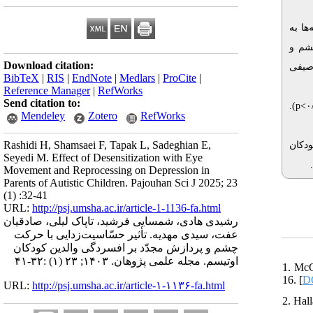
 در سال ۱۳۹۹ انجام شد. نمونه‌ها به
چشم و
Download citation:
 توصیفی
BibTeX
|
RIS
|
EndNote
|
Medlars
|
ProCite
|
Reference Manager
|
RefWorks
Send citation to:
).
p<۰
Mendeley
Zotero
RefWorks
Rashidi H, Shamsaei F, Tapak L, Sadeghian E,
ودکان
Seyedi M. Effect of Desensitization with Eye
Movement and Reprocessing on Depression in
Parents of Autistic Children. Pajouhan Sci J 2025; 23
(1) :32-41
URL:
http://psj.umsha.ac.ir/article-1-1136-fa.html
رشیدی هادی، شمسایی فرشید، تاپاک لیلی، صادقیان
عفت، سیدی مهدیه. تأثیر حسّاسیت‌زدایی با حرکت
چشم و پردازش مجدّد بر افسردگی والدین کودکان
اوتیسم. مجله علمی پژوهان. ۱۴۰۳; ۲۳ (۱) :۳۲-۴۱
1. McC
16. [
DO
URL:
http://psj.umsha.ac.ir/article-۱-۱۱۳۶-fa.html
2. Hal