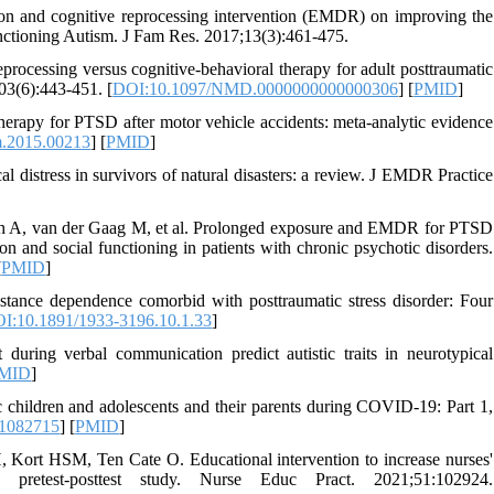
ion and cognitive reprocessing intervention (EMDR) on improving the
-functioning Autism. J Fam Res. 2017;13(3):461-475.
ocessing versus cognitive-behavioral therapy for adult posttraumatic
203(6):443-451. [
DOI:10.1097/NMD.0000000000000306
] [
PMID
]
erapy for PTSD after motor vehicle accidents: meta-analytic evidence
.2015.00213
] [
PMID
]
 distress in survivors of natural disasters: a review. J EMDR Practice
gh A, van der Gaag M, et al. Prolonged exposure and EMDR for PTSD
n and social functioning in patients with chronic psychotic disorders.
[
PMID
]
tance dependence comorbid with posttraumatic stress disorder: Four
I:10.1891/1933-3196.10.1.33
]
during verbal communication predict autistic traits in neurotypical
MID
]
ic children and adolescents and their parents during COVID-19: Part 1,
21082715
] [
PMID
]
ort HSM, Ten Cate O. Educational intervention to increase nurses'
g pretest-posttest study. Nurse Educ Pract. 2021;51:102924.