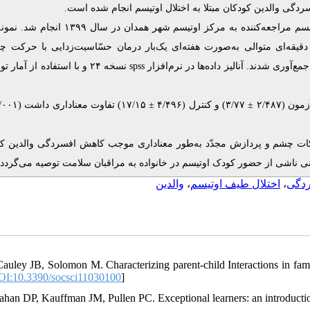
ردگی والدین کودکان مبتلا به اختلال اوتیسم انجام شده است
این کارآزمایی بالینی بر روی ۶۰ نفر از والدین کودکان اوتیسم مراجعه‌کننده به مرکز اوتیسم شهر همدان
ه جلسه ۴۵ دقیقه‌ای متوالی به‌صورت هفته‌ای یک‌بار درمان حسّاسیت‌زدایی با حرکت 
نسخه ۲۴ و با استفاده از آمار
spss
آوری شدند. آنالیز داده‌ها در نرم‌افزار
/۰۰۱
(
) تفاوت معناداری داشت
۱۷/۱۵
±
۴/۴۹۶
) و کنترل (
۳/۷۷
±
۲/۴۸۷
 آزمون
رکات چشم و پردازش مجدّد به‌طور معناداری موجب کاهش افسردگی والدین ک
انی ناشی از حضور کودک اوتیسم در خانواده به مراقبان سلامت توصیه می‌گردد
والدین
،
اختلال طیف اوتیسم
،
دگی
auley JB, Solomon M. Characterizing parent-child Interactions in famili
I:10.3390/socsci11030100
]
lahan DP, Kauffman JM, Pullen PC. Exceptional learners: an introduction