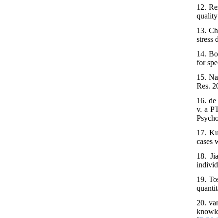
12. Re
qualit
13. Ch
stress
14. Bo
for sp
15. Na
Res. 2
16. de
v. a P
Psycho
17. Ku
cases 
18. Ji
indivi
19. To
quanti
20. va
knowl