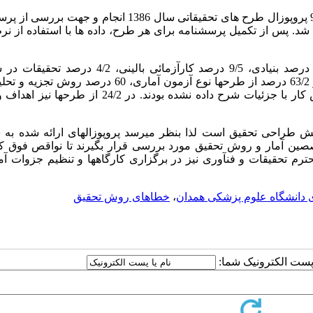
مطالعه به روش توصیفی مقطعی در سال 1387 بر روی 95 پروپوزال طرح های تحقیقاتی سال 1386 انجام و
شد. پس از تکمیل پرسشنامه برای هر طرح، داده ها با استفاده از نرم
از نظر نوع مطالعه 62/1 درصد طرحها اپیدمیولوژی، 12/6 درصد بنیادی، 9/5 درصد کارآزمائی بالین
بهداشتی، 1/1 درصد تولیدی و 10/5 درصد هم از انواع دیگر بوده اند. در 63/2 درصد از طرحها نوع آزمون آماری، 60
ها، 30/5 درصد موارد رعایت اخلاق در پژوهش و در 27/4 درصد روش کار با جزئیات شرح داده نشده بودند. در 2
ش طراحی تحقیق است لذا بنظر میرسد پروپوزالهای ارائه شده به 
ین آمار و روش تحقیق مورد بررسی قرار بگیرند تا نواقص فوق که 
حترم تحقیقات و فنآوری نیز در برگزاری کارگاهها و تنظیم جزوات 
ی دانشگاه علوم پزشکی همدان
،
خطاهای روش تحقیق
ا پست الکترونیک شما: