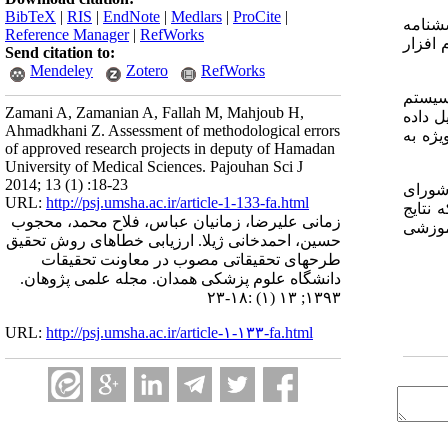
BibTeX
|
RIS
|
EndNote
|
Medlars
|
ProCite
|
 جهت بررسی از پرسشنامه
Reference Manager
|
RefWorks
 افزار
Send citation to:
Mendeley
Zotero
RefWorks
ی، 4/2 درصد تحقیقات در سیستم
Zamani A, Zamanian A, Fallah M, Mahjoub H,
 درصد روش تجزیه و تحلیل داده
Ahmadkhani Z. Assessment of methodological errors
24/ از طرحها نیز اهداف ویژه به
of approved research projects in deputy of Hamadan
University of Medical Sciences. Pajouhan Sci J
2014; 13 (1) :18-23
شورای
URL:
http://psj.umsha.ac.ir/article-1-133-fa.html
نتایج
زمانی علیرضا، زمانیان عباس، فلاح محمد، محجوب
آموزشی
حسین، احمدخانی ژیلا. ارزیابی خطاهای روش تحقیق
طرحهای تحقیقاتی مصوب در معاونت تحقیقات
دانشگاه علوم پزشکی همدان. مجله علمی پژوهان.
۱۳۹۳; ۱۳ (۱) :۱۸-۲۳
URL:
http://psj.umsha.ac.ir/article-۱-۱۳۳-fa.html