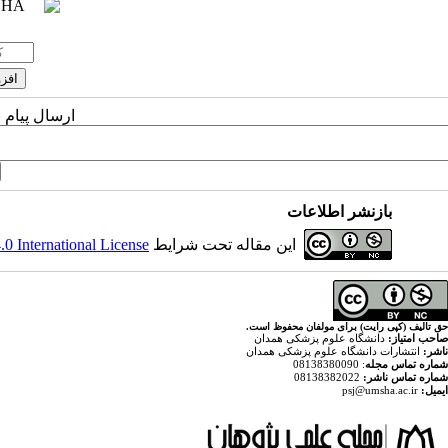
ارسال پیام 
بازنشر اطلاعات
این مقاله تحت شرایط
 International License
حق تالیف (کپی رایت) برای مولفان محفوظ است.
صاحب امتیاز:
دانشگاه علوم پزشکی همدان
ناشر:
انتشارات دانشگاه علوم پزشکی همدان
شماره تماس مجله
: 08138380090
شماره تماس ناشر:
08138382022
ایمیل:
psj@umsha.ac.ir