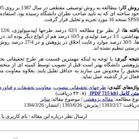
وش کار:
خود ساخته ای که به تایید صاحب نظران دانشگاه رسیده بود، استفاده 
SPSS نسخه 16 مورد تجزیه و تحلیل قرار گرفت.
افته ها:
درستی تنظیم نشده اند.
تیجه گیری:
با توجه به اینکه مهمترین قسمت هر طرح تحقیقاتی بخ
پژوهشی دانشگاه بهتر است قبل از تصویب توسط کمیته ای از متخصص
تحقیق را مخدوش می سازند به حداقل تقلیل یابند. بعلاوه معاونت م
فعال تر از گذشته عمل نماید.
واژه‌های کلیدی:
طرحهای تحقیقاتی مصوب
،
معاونت تحقیقات و فناور
متن کامل
[PDF 715 kb]
(۴۲۰۸ دریافت)
نوع مطالعه:
مقاله پژوهشي
| موضوع مقاله:
سایر
دریافت: 1393/2/17 | پذیرش: 1393/6/26 | انتشار: 1394/3/26
ارسال نظر درباره این مقاله : نام کاربری ی