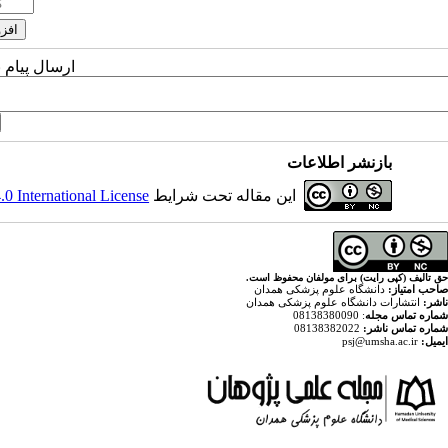
ارسال پیام 
بازنشر اطلاعات
این مقاله تحت شرایط
 International License
حق تالیف (کپی رایت) برای مولفان محفوظ است.
صاحب امتیاز:
دانشگاه علوم پزشکی همدان
ناشر:
انتشارات دانشگاه علوم پزشکی همدان
شماره تماس مجله
: 08138380090
شماره تماس ناشر:
08138382022
ایمیل:
psj@umsha.ac.ir