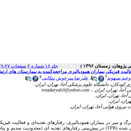
جلد ۱۶ شماره ۲ صفحات ۲۷-۱۹
عالیت فیزیکی بیماران همودیالیزی مراجعه‌کننده به بیمارستان های ارت
۵
۴
وحید سپهوند
،
علیرضا سرخوش تنکابنی
rezadaryab3@yahoo.com
گ و میر در بیماران همودیالیزی، رفتارهای تغذیه‌ای و فعالیت فیزی
ی شده (
TPB
) در پیش‌بینی رفتارهای تغذیه­ ای (محدودیت سدیم و پتا