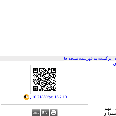
|
برگشت به فهرست نسخه ها
ش
‎ 10.21859/psj.16.2.19
کی مهم
سیم) و