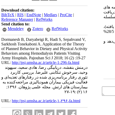
مه های
Download citation:
دریافت
BibTeX
|
RIS
|
EndNote
|
Medlars
|
ProCite
|
سلسله
Reference Manager
|
RefWorks
Send citation to:
طابق یافته)،
Mendeley
Zotero
RefWorks
28/5%
Dormanesh B, Daryabeigi R, Hadi S, Sepahvand V,
‌دهد و
Sarkhosh Tonekaboni A. Application of the Theory
of Planned Behavior in Dietary and Physical Activity
Behaviors among Hemodialysis Patients Visiting
Army Hospitals. Pajouhan Sci J 2018; 16 (2) :19-27
URL:
http://psj.umsha.ac.ir/article-1-296-fa.html
درمنش بنفشه، دریابیگی رضا، هادی سعید، سپهوند
وحید، سرخوش تنکابنی علیرضا. بررسی کاربرد
تئوری رفتار برنامه‌ریزی شده در رفتارهای تغذیه‌ای و
فعالیت فیزیکی بیماران همودیالیزی مراجعه‌کننده به
بیمارستان های ارتش. مجله علمی پژوهان. ۱۳۹۶;
۱۶ (۲) :۱۹-۲۷
URL:
http://psj.umsha.ac.ir/article-۱-۲۹۶-fa.html