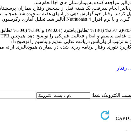
الیز مراجعه کننده به بیمارستان­ های آجا انجام شد.
الیز انجام پذیرفت. یک هفته قبل از سنجش رفتار، بیماران پرسشنا
ل کردند. رفتار خودگزارش دهی در انتهای هفته سنجیده شد. همچنین 
Nutritionist 4
آنالیز شد. تحلیل آماری رگرسیون 
P≤0.
)، 25/7% (18/1% تطابق یافته)، (
P≤0.01
) و 33/6% (30/0% ت
غذایی پتاسیم و انجام فعالیت فیزیکی را توضیح دهد. همچنین
TPB
) به ترتیب از واریانس دریافت غذایی سدیم و پتاسیم را توضیح داد.
ربرد تئوری رفتار برنامه ریزی شده در بیماران همودیالیزی ارائه می
،
رفتار
ا پست الکترونیک شما: