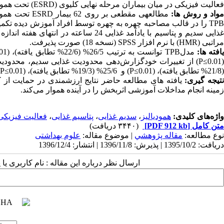
فعالیت فیزیکی در میان بیماران مرحله نهایی کلیوی (
ESRD
) تحت همودی
واد و روش­ ها:
مطالعه­ی مقطعی بر روی 62 بیمار
ESRD
تحت همودی
TPB
را در قالب مصاحبه چهره به چهره توسط افراد آموزش دیده تکمی
ذایی سدیم و پتاسیم با یادآمد غذایی 24 ساعته در انتهای هفته اندازه گیری و با نرم افزار
مراتبی (
HMR
) با نرم افزار
SPSS
(نسخه 18) صورت پذیرفت.
افته­ ها:
مدل
TPB
توانست به ترتیب 26/5% (22/6% تطابق یافته)، (
01
P≤0.01
) از تغییرات خودگزارش‌دهی محدودیت غذایی سدیم، محدودیت 
(21/8% تطابق یافته)، (
P≤0.01
) و 25/6% (19/3% تطابق یافته)، (
P≤0.01
تیجه­ گیری:
یافته­ های مطالعه حاضر نتایج ارزشمندی در حمایت از کا
زمینه انجام مداخلات آموزشی اثربخش را در آینده هموار می‌کند.
واژه‌های کلیدی:
همودیالیز
،
سدیم غذایی
،
پتاسیم غذایی
،
فعالیت فیزیکی
متن کامل
[PDF 912 kb]
(۳۴۴۰ دریافت)
نوع مطالعه:
مقاله پژوهشي
| موضوع مقاله:
علوم بهداشتی
دریافت: 1395/10/2 | پذیرش: 1396/11/8 | انتشار: 1396/12/4
ارسال نظر درباره این مقاله : نام کاربری ی