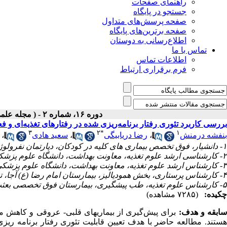
راهنمای صفحات
جستجو در پایگاه
صفحه پرسش‌های متداول
صفحه برترین‌های پایگاه
اطلاع‌رسانی به دوستان
تماس با ما
اطلاعات تماس
فرم برقراری ارتباط
دوره ۱۶، شماره ۲ - ( مجله علمی پژوهان، زمستان ۱۳۹۶ )
بررسی کاربرد تئوری رفتار برنامه‌ریزی شده در رفتارهای تغذیه‌ای و ف
۳
۲
*
۱
بنفشه درمنش
،
رضا دریابیگی
،
سعید هادی
،
۱- دانشیار، فوق تخصص بیماری های کلیه در کودکان، دپارتمان نفرولوژی کودکان، دانشگاه علوم پزشکی آجا، تهران، ایران.
۲- کارشناسی ارشد علوم تغذیه، معاونت بهداشت، دانشگاه علوم پزشکی آجا، تهران، ایران. ،
۳- کارشناس ارشد علوم تغذیه، معاونت بهداشت، دانشگاه علوم پزشکی آجا، تهران، ایران.
۴- کارشناس پرستاری، بخش همودیالیز، بیمارستان امام رضا (ع) آجا، تهران، ایران.
۵- کارشناس علوم تغذیه، طب پیشگیری، بیمارستان فوق تخصصی بعثت نیروی هوایی آجا، تهران، ایران.
چکیده:
(۷۲۸۵ مشاهده)
ابقه و هدف:
برای پیش‌گیری از بیماری­های قلبی- عروقی و کاهش مر
ستند. مطالعه حاضر با هدف تعیین قابلیت تئوری رفتار برنامه ریز