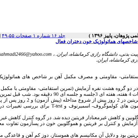
جلد ۱۶ شماره ۱ صفحات ۵۵-۴۹
|
sahmadi2466@yahoo.com
ژوهش حاضر، بررسی تاثیرات 4هفته تمرین استقامتی- مقاومتی و مصرف مکمل آهن بر شاخص­ های هماتول
 با نمونه ­گیری تصادفی در دو گروه هشت نفره آزمایش (تمرین استقامتی- مقاومتی با مکم
کنترل (تمرین استقامتی- مقاومتی با دارونما) قرار گرفتند. مدت تمرینات 4 هفته، هفته­ ای 3جلسه و جلسه ­ای 90 د
آهن و دارونما (آرد) مصرف می­ شد. برای اندازه­ گیری هموگلوبین و فریتین در 2 روز پیش از شر
(پس ­آزمون)، افراد به حالت ناشتا خون دادند. در پژوهش حاضر آزمون­ های کولموگروف- اسمیرنوف و T-test
نادار هموگلوبین و کاهش غیر­معنادار فریتین دیده شد. در گروه کنترل کاهش غیر­
ه آزمایش و کنترل بر فریتین و هموگلوبین خون در پس­آزمون تفاوت مع
ریتین بود و دلایل آن مکانیسم­ های هموستاز، دوز کم آهن و قاعدگی می­