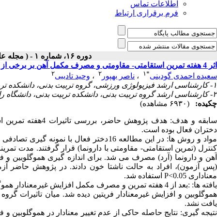
اطلاعات تماس
فرم برقراری ارتباط
دوره ۱۶، شماره ۱ - ( مجله علمی پژوهان، پاییز ۱۳۹۶ )
اثر 4 هفته تمرین استقامتی- مقاومتی و مصرف مکمل آهن بر برخی از شاخصهای هماتولوژیک خون دختران فعال
۲
۲
۱
*
سعیده احمدی گودینی
،
ناصر بهپور
،
وحید تادیبی
۱- کارشناسی ارشد فیزیولوژی ورزشی، گروه تربیت بدنی، دانشکده تربیت بدنی، دانشگاه رازی کرمانشاه، ایران. ،
۲- کارشناسی ارشد گروه تربیت بدنی، دانشکده تربیت بدنی، دانشگاه رازی کرمانشاه، ایران.
چکیده:
(۶۹۳۰ مشاهده)
سابقه و هدف: هدف پ
دختران فعال بوده است.
مواد و روش­ ها: در این مطالعه 16دختر فعال
معناداری P<0.05 استفاده شد.
یافته­ ها: :بعد از 4 هفته تمرین و مصرف مکمل افزایش غیر­مع
هموگلوبین و افزایش غیر­معنادار فریتین دیده شد. میان تاثیرات گرو
یافت نشد.
نتیجه ­گیری: نتایج حاصله حاکی از عدم تغییر معنادار در هموگلوبین و ف