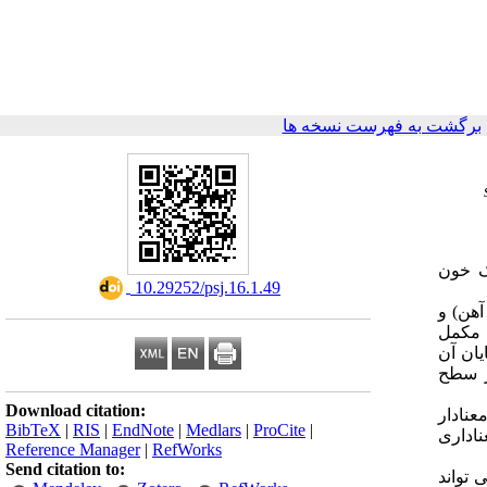
برگشت به فهرست نسخه ها
وژیک خون
‎ 10.29252/psj.16.1.49
ل آهن) و
قیقه بود. شب قبل تمرین مکمل
وع مداخله (پیش ­آزمون) و 2 روز پس از پایان آن
 برای بررسی تغییرات در سطح
Download citation:
معنادار
BibTeX
|
RIS
|
EndNote
|
Medlars
|
ProCite
|
ناداری
Reference Manager
|
RefWorks
Send citation to:
 تواند