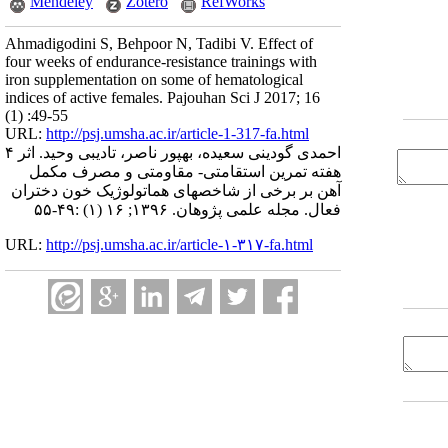
Mendeley
Zotero
RefWorks
Ahmadigodini S, Behpoor N, Tadibi V. Effect of
four weeks of endurance-resistance trainings with
iron supplementation on some of hematological
indices of active females. Pajouhan Sci J 2017; 16
(1) :49-55
URL:
http://psj.umsha.ac.ir/article-1-317-fa.html
احمدی گودینی سعیده، بهپور ناصر، تادیبی وحید. اثر ۴
هفته تمرین استقامتی- مقاومتی و مصرف مکمل
آهن بر برخی از شاخصهای هماتولوژیک خون دختران
فعال. مجله علمی پژوهان. ۱۳۹۶; ۱۶ (۱) :۴۹-۵۵
URL:
http://psj.umsha.ac.ir/article-۱-۳۱۷-fa.html