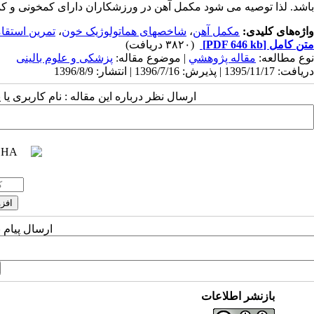
باشد. لذا توصیه می ­شود مکمل آهن در ورزشکاران دارای کم­خونی و 
واژه‌های کلیدی:
مکمل آهن
،
شاخصهای هماتولوژیک خون
،
تمرین استقا
متن کامل
[PDF 646 kb]
(۳۸۲۰ دریافت)
نوع مطالعه:
مقاله پژوهشي
| موضوع مقاله:
پزشکی و علوم بالینی
دریافت: 1395/11/17 | پذیرش: 1396/7/16 | انتشار: 1396/8/9
ارسال نظر درباره این مقاله : نام کاربری ی
ارسال پیام 
بازنشر اطلاعات