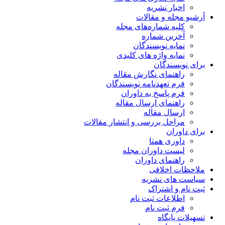
ریه
مقالات
اره‌های مجله
ماره
یسندگان
ژه های کلیدی
ن
 نگارش مقاله
دنامه نویسندگان
خ به داوران
 ارسال مقاله
قاله
ررسی و انتشار مقالات
متا
وران مجله
 داوران
قی
شریه
راک
 ثبت نام
 نام