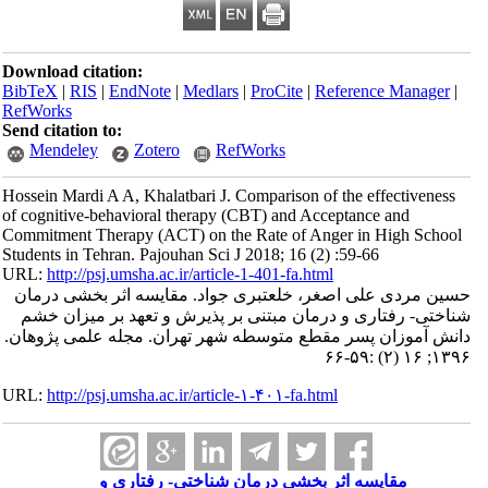
Download citation:
BibTeX
|
RIS
|
EndNote
|
Medlars
|
ProCite
|
Refe
RefWorks
Send citation to:
Mendeley
Zotero
RefWorks
Hossein Mardi A A, Khalatbari J. Comparison of t
of cognitive-behavioral therapy (CBT) and Accep
Commitment Therapy (ACT) on the Rate of Anger
Students in Tehran. Pajouhan Sci J 2018; 16 (2) :
URL:
http://psj.umsha.ac.ir/article-1-401-fa.html
صغر، خلعتبری جواد. مقایسه اثر بخشی درمان
 درمان مبتنی بر پذیرش و تعهد بر میزان خشم
 مقطع متوسطه شهر تهران. مجله علمی پژوهان.
URL:
http://psj.umsha.ac.ir/article-۱-۴۰۱-fa.html
ثر بخشی درمان شناختی- رفتاری و