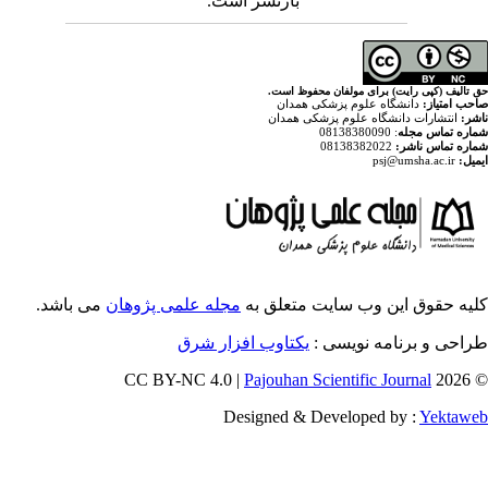
بازنشر است.
لفان محفوظ است.
پزشکی همدان
م پزشکی همدان
ایت متعلق به
مجله علمی پژوهان
می باشد.
سی :
یکتاوب افزار شرق
Pajouhan Scien
Designed & Deve