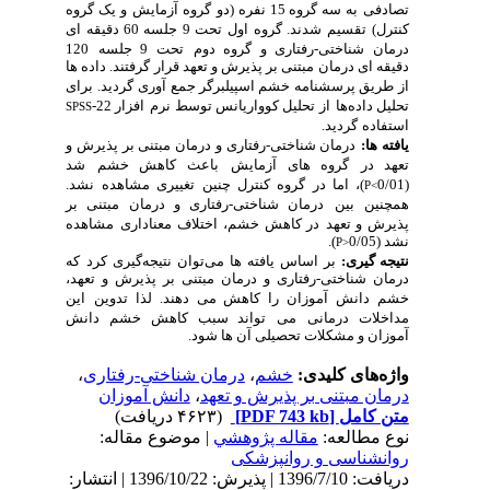
سه گروه 15 نفره (دو
گروه
آزمایش
و یک گروه
سیم
شدند. گروه اول
تحت 9 جلسه 60 دقیقه­ ای
ختی-رفتاری و گروه دوم
تحت 9 جلسه
120
رمان مبتنی بر پذیرش و تعهد قرار گرفتند. داده ­ها
رسشنامه خشم اسپیلبرگر جمع ­آوری
گردید. برای
ها
از
تحلیل کوواریانس توسط
نرم
افزار 22-
SPSS
دید.
مان شناختی-رفتاری و درمان مبتنی بر پذیرش و
روه ­های
آزمایش
باعث
کاهش خشم
شد
اما
در
گروه
کنترل
چنین
تغییری
مشاهده
نشد.
ین
درمان شناختی-رفتاری و درمان مبتنی بر
عهد
در کاهش خشم، اختلاف
معناداری
مشاهده
).
P>
:
بر
اساس
یافته­ ها
می
توان
نتیجه
گیری
کرد
که
ختی-رفتاری و درمان مبتنی بر پذیرش و تعهد،
ش
آموزان را کاهش می­ دهند. لذا
تدوین
این
رمانی
می
تواند سبب کاهش خشم دانش
شکلات تحصیلی آن­ ها شود.
 کلیدی:
خشم
،
درمان شناختی-رفتاری
،
تنی بر پذیرش و تعهد
،
دانش آموزان
ل
[PDF 743 kb]
(۴۶۲۳ دریافت)
عه:
مقاله پژوهشي
| موضوع مقاله:
ی و روانپزشکی
دریافت: 1396/7/10 | پذیرش: 1396/10/22 | انتشار: