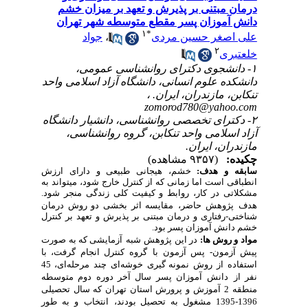
تنی بر پذیرش و تعهد بر میزان خشم
وزان پسر مقطع متوسطه شهر تهران
۱
*
ر حسین مردی
،
جواد
۲
جوی دکترای روانشناسی عمومی،
علوم انسانی، دانشگاه آزاد اسلامی واحد
ازندران، ایران. ،
zomorod780@ya
ای تخصصی روانشناسی، دانشیار دانشگاه
امی واحد تنکابن، گروه روانشناسی،
 ایران.
(۹۳۵۷ مشاهده)
هدف:
خشم، هیجانی طبیعی و دارای ارزش
ت اما زمانی که از کنترل خارج شود، می­تواند به
ر کار، روابط و کیفیت کلی زندگی منجر شود.
هش
حاضر،
مقایسه اثر بخشی دو روش درمان
اری و درمان مبتنی بر پذیرش و تعهد بر کنترل
آموزان پسر بود.
­ ها:
در این
پژوهش
شبه
آزمایشی که به صورت
ن- پس آزمون
با
گروه
کنترل انجام گرفت، با
روش
نمونه­ گیری
خوشه
ای
چند
مرحله
ای، 45
نش
آموزان پسر
سال آخر دوره دوم متوسطه
موزش
و
پرورش
استان
تهران
که سال
تحصیلی
انتخاب
و به طور