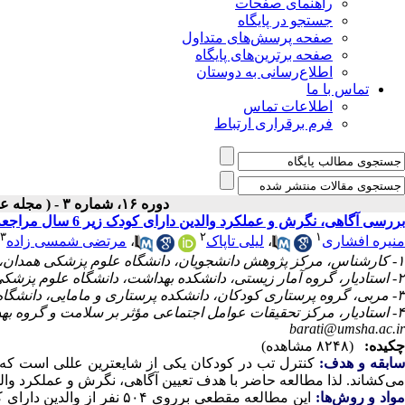
راهنمای صفحات
جستجو در پایگاه
صفحه پرسش‌های متداول
صفحه برترین‌های پایگاه
اطلاع‌رسانی به دوستان
تماس با ما
اطلاعات تماس
فرم برقراری ارتباط
دوره ۱۶، شماره ۳ - ( مجله علمی پژوهان، بهار ۱۳۹۷ )
بررسی آگاهی، نگرش و عملکرد والدین دارای کودک زیر 6 سال مراجعه کننده به مراکز بهد اشتی درمانی شهر همدان در خصوص کنترل تب
۳
۲
۱
منیره افشاری
،
لیلی تاپاک
،
مرتضی شمسی زاده
۱- کارشناس، مرکز پژوهش دانشجویان، دانشگاه علوم پزشکی همدان، همدان، ایران.
۲- استادیار، گروه آمار زیستی، دانشکده بهداشت، دانشگاه علوم پزشکی همدان، همدان، ایران.
۳- مربی، گروه پرستاری کودکان، دانشکده پرستاری و مامایی، دانشگاه علوم پزشکی همدان، همدان، ایران.
۴- استادیار، مرکز تحقیقات عوامل اجتماعی مؤثر بر سلامت و گروه بهداشت عمومی، دانشگاه علوم پزشکی همدان، همدان، ایران. ،
barati@umsha.ac.ir
چکیده:
(۸۲۴۸ مشاهده)
ابقه و هدف:
کنترل تب در کودکان یکی از شایعترین عللی است که 
می‌کشاند. لذا مطالعه حاضر با هدف تعیین آگاهی، نگرش و عملکرد والدین دارای کودک زیر ۶ سال در
مواد و روش‌‌ها: