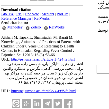
هار بخش کلی
مبستگی
Download citation:
BibTeX
|
RIS
|
EndNote
|
Medlars
|
ProCite
|
، نگرش و عملکرد والدین را در خصوص کنترل تب کودکان زیر ۶ سال بدست
Reference Manager
|
RefWorks
نگرش و
Send citation to:
Mendeley
Zotero
RefWorks
 توسط
Afshari M, Tapak L, Shamsiadeh M, Barati M.
Knowledge, Attitudes and Practices of Parents with
Children under 6 Years Old Referring to Health
Centers in Hamadan Regarding Fever Control .
Pajouhan Sci J 2018; 16 (3) :58-66
URL:
http://psj.umsha.ac.ir/article-1-424-fa.html
افشاری منیره، تاپاک لیلی، شمسی زاده مرتضی،
براتی مجید. بررسی آگاهی، نگرش و عملکرد والدین
دارای کودک زیر ۶ سال مراجعه کننده به مراکز بهد
اشتی درمانی شهر همدان در خصوص کنترل تب .
مجله علمی پژوهان. ۱۳۹۷; ۱۶ (۳) :۵۸-۶۶
URL:
http://psj.umsha.ac.ir/article-۱-۴۲۴-fa.html