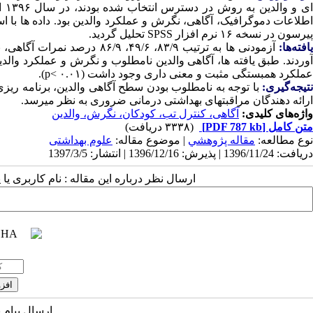
ای
اطلاعات دموگرافیک، آگاهی، نگرش و عملکرد والدین بود. داده­ ها با 
پیرسون در نسخه ۱۶ نرم افزار SPSS تحلیل گردید.
افته‌ها:
آوردند. طبق یافته­ ها، آگاهی والدین نامطلوب و نگرش و عملکرد وا
عملکرد همبستگی مثبت و معنی­ داری وجود داشت (
p< ۰.۰۱
).
نتیجه‌گیری:
با توجه به نامطلوب بودن سطح آگاهی والدین، برنامه ­ر
ارائه­ دهندگان مراقبتهای بهداشتی درمانی ضروری به نظر می­رسد.
واژه‌های کلیدی:
آگاهی، کنترل تب، کودکان، نگرش، والدین
متن کامل
[PDF 787 kb]
(۳۳۳۸ دریافت)
نوع مطالعه:
مقاله پژوهشي
| موضوع مقاله:
علوم بهداشتی
دریافت: 1396/11/24 | پذیرش: 1396/12/16 | انتشار: 1397/3/5
ارسال نظر درباره این مقاله : نام کاربری ی
ارسال پیام 