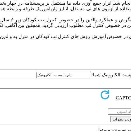
 و والدین به روش در دسترس انتخاب شده بودند، در سال ۱۳۹۶ انجام شد. ابزار جمع آوری داده­ ها مشتمل بر پرسشنامه در چ
استفاده از آزمون­ های تی مستقل، آنالیز واریانس یک طرفه و رابطه ه
آزمودنی­ ها به ترتیب ۸۳/۹، ۴۹/۶، ۸۶/۹ درصد نمرات آگاهی
لدین در خصوص کنترل تب مطلوب ارزیابی گردید. همچنین بین آگاهی، 
یزی در خصوص آموزش روش­ های کنترل تب کودکان در منزل به والدین
ا پست الکترونیک شما:
به نویسنده مسئول