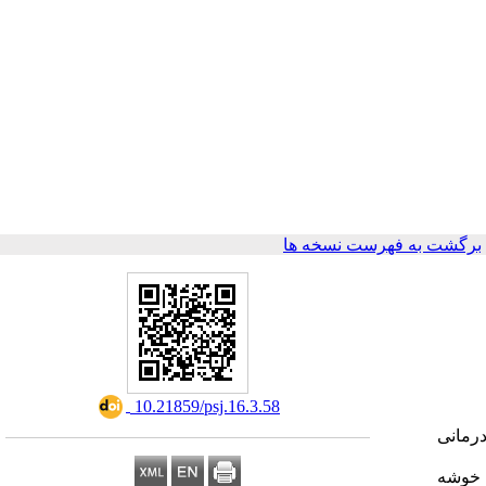
برگشت به فهرست نسخه ها
‎ 10.21859/psj.16.3.58
رمانی
­ گیری خوشه