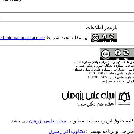
بازنشر اطلاعات
این مقاله تحت شرایط
 International License
حق تالیف (کپی رایت) برای مولفان محفوظ است.
صاحب امتیاز:
دانشگاه علوم پزشکی همدان
ناشر:
انتشارات دانشگاه علوم پزشکی همدان
شماره تماس مجله
: 08138380090
شماره تماس ناشر:
08138382022
ایمیل:
psj@umsha.ac.ir
کلیه حقوق این وب سایت متعلق به
مجله علمی پژوهان
می باشد.
طراحی و برنامه نویسی :
یکتاوب افزار شرق