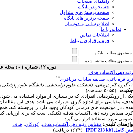
راهنمای صفحات
جستجو در پایگاه
صفحه پرسش‌های متداول
صفحه برترین‌های پایگاه
اطلاع‌رسانی به دوستان
تماس با ما
اطلاعات تماس
فرم برقراری ارتباط
دوره ۱۲، شماره ۱ - ( مجله علمی پژوهان، پاییز ۱۳۹۲ )
رتبه دهی اکتساب هدف
۱
*
ثریا قره باغی
،
صدیقه سادات مرباقری
۱- گروه کار درمانی، دانشکده علوم توانبخشی، دانشگاه علوم پزشکی همدان ،
چکیده:
(۵۰۵۵ مشاهده)
هدف، مقیاسی برای اندازه گیری تغییرات می باشد. هدف این مقاله آن
هدف در موقعیت های درمانی کودکان وجود دارد را برجسته کند. همچنی
کرد. مقیاس رتبه دهی اکتساب هدف، تکنیکی است که برای ارزیابی کس
عمومی مورد استفاده قرار می گیرد.
واژه‌های کلیدی:
مقیاس رتبه دهی اکتساب هدف
،
کودکان
،
هدف
متن کامل
[PDF 213 kb]
(۱۶۲۴ دریافت)