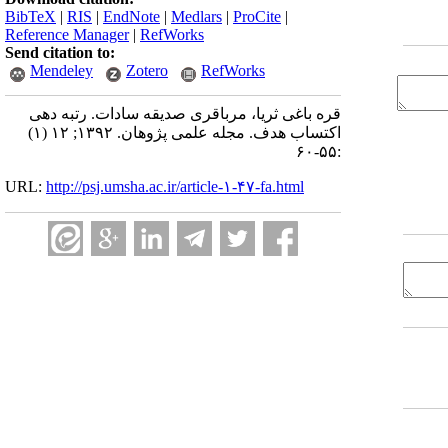
BibTeX
|
RIS
|
EndNote
|
Medlars
|
ProCite
|
Reference Manager
|
RefWorks
Send citation to:
Mendeley
Zotero
RefWorks
قره باغی ثریا، مرباقری صدیقه سادات. رتبه دهی
اکتساب هدف. مجله علمی پژوهان. ۱۳۹۲; ۱۲ (۱)
:۵۵-۶۰
URL:
http://psj.umsha.ac.ir/article-۱-۴۷-fa.html