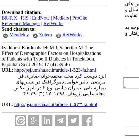
P=0.). همچنین میان میانگین های
تری دو گروه با وضعیت تأهل تفاوت معناداری وجود ندارد (P=0.061). اما در مورد گروه های سنی مختلف، بین دو گروه سنی 10 تا 10 سال و
Download citation:
 تفاوت
BibTeX
|
RIS
|
EndNote
|
Medlars
|
ProCite
|
Reference Manager
|
RefWorks
 همچنین با توجه به
Send citation to:
تار و
Mendeley
Zotero
RefWorks
Izaddoost Kordmahaleh M J, Saberifar M. The
Effect of Demographic Factors on Hospitalizations
of Patients with Type II Diabetes in Tonekabon.
Pajouhan Sci J 2019; 17 (4) :39-46
URL:
http://psj.umsha.ac.ir/article-1-523-fa.html
ایزد دوست کرد محله محمدجواد، صابری فر
مرتضی. تاثیر عوامل دموگرافیک در بستریهای
بیمارستانی بیماران دیابتی نوع ۲ در شهر تنکابن.
مجله علمی پژوهان. ۱۳۹۸; ۱۷ (۴) :۳۹-۴۶
URL:
http://psj.umsha.ac.ir/article-۱-۵۲۳-fa.html