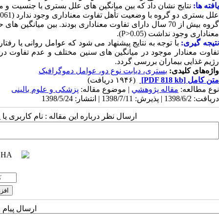
افته ها:
گروه بیش از 70 سال دارای تفاوت معناداری بودند. بین می
معناداری وجود نداشت (P>0.05).
تیجه گیری:
تفاوت معنادار موجود در میانگین های سنین مختلف و عدم تفاوت در 
رژیم غذایی بیماران بررسی گردد.
واژه‌های کلیدی:
بستری، دیابت نوع دو، عوامل دموگرافیک
متن کامل
[PDF 818 kb]
(۱۹۴۶ دریافت)
نوع مطالعه:
مقاله پژوهشي
| موضوع مقاله:
پزشکی و علوم بالینی
دریافت: 1398/6/2 | پذیرش: 1398/7/11 | انتشار: 1398/5/24
ارسال نظر درباره این مقاله : نام کاربری ی
ارسال پیام 