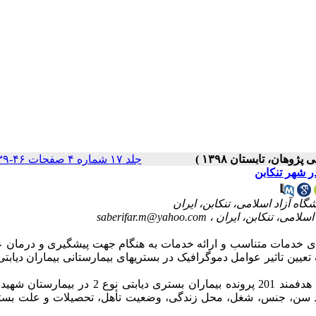
جلد ۱۷ شماره ۴ صفحات ۴۶-۳۹
saberifar.m@yahoo.com
 رشد دیابت نوع 2 باید در اولویتبندی خدمات متناسب و ارائه خدمات به هنگام جهت پیشگیری و درم
مطالعه از نوع توصیفی و تحلیلی بود. با نمونه گیری هدفمند 201 پرونده بیماران بستری دیابتی 
تغیرهایی مانند سن، جنس، شغل، محل زندگی، وضعیت تأهل، تحصیلات و علت بس