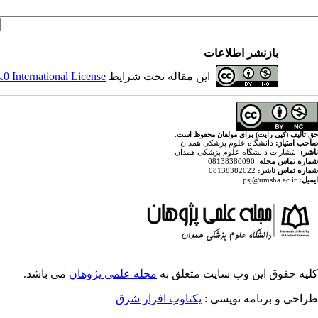
بازنشر اطلاعات
این مقاله تحت شرایط
 International License
حق تالیف (کپی رایت) برای مولفان محفوظ است.
صاحب امتیاز:
دانشگاه علوم پزشکی همدان
ناشر:
انتشارات دانشگاه علوم پزشکی همدان
شماره تماس مجله
: 08138380090
شماره تماس ناشر:
08138382022
ایمیل:
psj@umsha.ac.ir
کلیه حقوق این وب سایت متعلق به
مجله علمی پژوهان
می باشد.
طراحی و برنامه نویسی :
یکتاوب افزار شرق