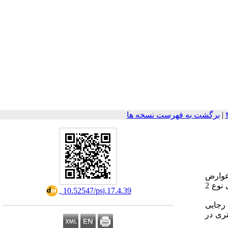
|
برگشت به فهرست نسخه ها
ان عوارض
شایع این بیماری تصمیمات موثری گرفته شود. لذا این مطالعه با هدف تعیین تاثیر عوامل دموگرافیک در بستریهای بیمارستانی بیماران دیابتی نوع 2
‎ 10.52547/psj.17.4.39
نوع 2 در بیمارستان شهید رجایی
تری در