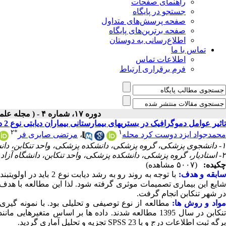
راهنمای صفحات
جستجو در پایگاه
صفحه پرسش‌های متداول
صفحه برترین‌های پایگاه
اطلاع‌رسانی به دوستان
تماس با ما
اطلاعات تماس
فرم برقراری ارتباط
دوره ۱۷، شماره ۴ - ( مجله علمی پژوهان، تابستان ۱۳۹۸ )
تاثیر عوامل دموگرافیک در بستریهای بیمارستانی بیماران دیابتی نوع 2 در شهر تنکابن
۲
*
۱
محمدجواد ایزد دوست کرد محله
،
مرتضی صابری فر
۱- دانشجوی پزشکی، گروه پزشکی، دانشکده پزشکی، واحد تنکابن، دانشگاه آزاد اسلامی، تنکابن، ایران
۲- استادیار، گروه پزشکی، دانشکده پزشکی، واحد تنکابن، دانشگاه آزاد اسلامی، تنکابن، ایران ،
چکیده:
(۵۰۰۷ مشاهده)
ابقه و هدف:
با توجه به روند رو به
در شهر تنکابن انجام گرفت.
واد و روش ها:
تنکابن در سال 1395 مطالعه شدند. داده ها بر اساس م
برگه ثبت اطلاعات درج و با SPSS 23 تجزیه و تحلیل آماری گردید.