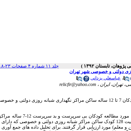
جلد ۱۱ شماره ۴ صفحات ۲۳-۱۸
،
عباسعلی یزدانی
relicfir@yahoo.com
پژوهش حاضر به منظور مقایسه اختلالات رفتاری کودکان 7 تا 12 ساله ساکن مراکز نگهداری شبانه روزی دولتی 
روش تحقیق از نوع توصیفی- تحلیلی و جامعه آماری مورد مطالعه کودکان بی س
روزی تهران بودند. نمونه گیری به شیوه تمام شماری انجام شد و وضعیت 128 کودک ساکن مراکز شبانه روزی دولتی و خصوصی که
 و معلم) مورد ارزیابی قرار گرفتند. برای تحلیل داده های جمع آوری 