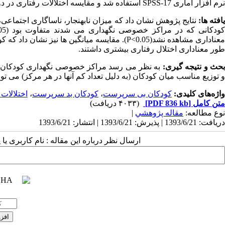
نرم افزار آماری SPSS-17 استفاده شد و مقایسه اختلالات رفتاری در دو گروه با استفاده از آزمون یومان وینتی انجام گرفت.
افته ها:
نتایج پژوهش نشان داد که میزان نابهنجار، ناساگاری اجتماعی،
معناداری مشاهده نشد(P<0.05). مقایسه میانگین 
طور معناداری اختلال رفتاری بیشتری داشتند.
حث و نتیجه گیری:
به نظر می رسد مراکز خصوصی نگهداری کودکان 
و توزیع مناسب میان کودکان (به دلیل تعداد کم آنها در هر مرکز) می توا
واژه‌های کلیدی:
کودکان بی سرپرست
،
کودکان بد سرپرست
،
اختلالات
متن کامل
[PDF 836 kb]
(۴۰۳۳ دریافت)
نوع مطالعه:
مقاله پژوهشي
|
دریافت: 1393/6/21 | پذیرش: 1393/6/21 | انتشار: 1393/6/21
ارسال نظر درباره این مقاله : نام کاربری ی