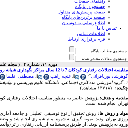
راهنمای صفحات
جستجو در پایگاه
صفحه پرسش‌های متداول
صفحه برترین‌های پایگاه
اطلاع‌رسانی به دوستان
تماس با ما
اطلاعات تماس
فرم برقراری ارتباط
دوره ۱۱، شماره ۴ - ( مجله علمی پژوهان، تابستان ۱۳۹۲ )
مقایسه اختلالات رفتاری کودکان 7 تا 12 سال مراکز نگهداری شبانه روزی دولتی و خصوصی شهر تهران
۱
*
گوهرشاد پوربافرانی
،
غنچه راهب
،
مصطفی اقلیما
۱- گروه آموزشی مددکاری اجتماعی، دانشگاه علوم بهزیستی و توانبخشی، تهران، ایران ،
چکیده:
(۱۳۷۱۸ مشاهده)
قدمه و هدف:
تهران انجام شده است.
واد و روش ها:
ورود به پژوهش بودند، از طریق پرسشنامه ارزیابی رفتاری راتر (والدین