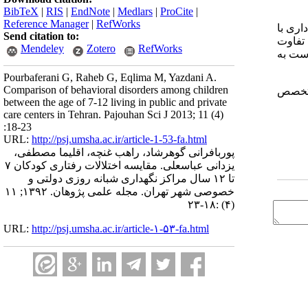
BibTeX
|
RIS
|
EndNote
|
Medlars
|
ProCite
|
Reference Manager
|
RefWorks
اری با
Send citation to:
اشگری تفاوت
Mendeley
Zotero
RefWorks
پرست به
Pourbaferani G, Raheb G, Eqlima M, Yazdani A.
Comparison of behavioral disorders among children
متخصص
between the age of 7-12 living in public and private
care centers in Tehran. Pajouhan Sci J 2013; 11 (4)
:18-23
URL:
http://psj.umsha.ac.ir/article-1-53-fa.html
پوربافرانی گوهرشاد، راهب غنچه، اقلیما مصطفی،
یزدانی عباسعلی. مقایسه اختلالات رفتاری کودکان ۷
تا ۱۲ سال مراکز نگهداری شبانه روزی دولتی و
خصوصی شهر تهران. مجله علمی پژوهان. ۱۳۹۲; ۱۱
(۴) :۱۸-۲۳
URL:
http://psj.umsha.ac.ir/article-۱-۵۳-fa.html