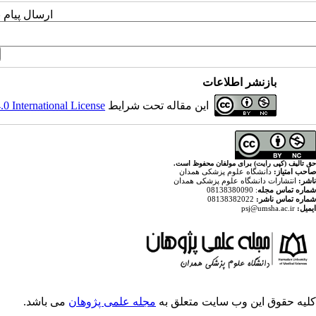
ارسال پیام 
بازنشر اطلاعات
این مقاله تحت شرایط
 International License
حق تالیف (کپی رایت) برای مولفان محفوظ است.
صاحب امتیاز:
دانشگاه علوم پزشکی همدان
ناشر:
انتشارات دانشگاه علوم پزشکی همدان
شماره تماس مجله
: 08138380090
شماره تماس ناشر:
08138382022
ایمیل:
psj@umsha.ac.ir
کلیه حقوق این وب سایت متعلق به
مجله علمی پژوهان
می باشد.