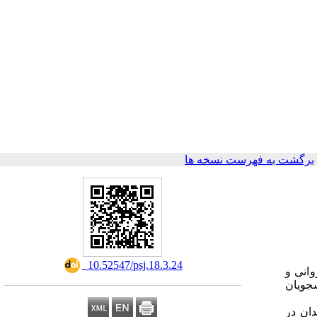
برگشت به فهرست نسخه ها
‎ 10.52547/psj.18.3.24
وانی و
شجویان
پزشکی همدان در