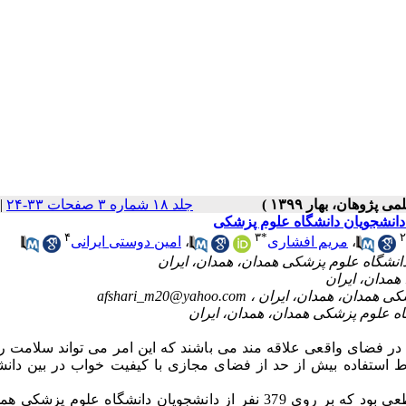
جلد ۱۸ شماره ۳ صفحات ۳۳-۲۴
|
 دانشجویان دانشگاه علوم پزشکی
۴
۳
*
۲
،
مریم افشاری
،
امین دوستی ایرانی
afshari_m20@yahoo.com
در فضای واقعی علاقه مند می باشند که این امر می تواند سلامت ر
تباط استفاده بیش از حد از فضای مجازی با کیفیت خواب در بین دان
این پژوهش یک مطالعه توصیفی- تحلیلی از نوع مقطعی بود که بر روی 379 نفر از دانشجویان دانشگاه علوم 