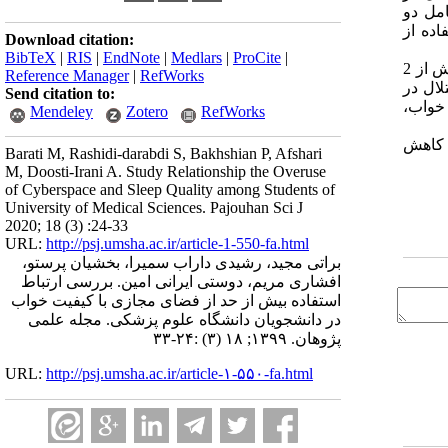
امل دو
اده از
Download citation:
BibTeX
|
RIS
|
EndNote
|
Medlars
|
ProCite
|
98/2 درصد از شرکت کنندگان در تلگرام و 79/4 درصد در اینستاگرام عضو هستند و 73/8 درصد از آن ها بیش از 2
Reference Manager
|
RefWorks
عی اختلال در
Send citation to:
 خواب،
Mendeley
Zotero
RefWorks
ن کاهش
Barati M, Rashidi-darabdi S, Bakhshian P, Afshari
M, Doosti-Irani A. Study Relationship the Overuse
of Cyberspace and Sleep Quality among Students of
University of Medical Sciences. Pajouhan Sci J
2020; 18 (3) :24-33
URL:
http://psj.umsha.ac.ir/article-1-550-fa.html
براتی مجید، رشیدی داراب سمیرا، بخشیان پرستو،
افشاری مریم، دوستی ایرانی امین. بررسی ارتباط
استفاده بیش از حد از فضای مجازی با کیفیت خواب
در دانشجویان دانشگاه علوم پزشکی. مجله علمی
پژوهان. ۱۳۹۹; ۱۸ (۳) :۲۴-۳۳
URL:
http://psj.umsha.ac.ir/article-۱-۵۵۰-fa.html