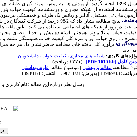
سال 1398 انجام گردید. آزمودنی ها به روش نمونه گیری طبقه 
رسشنامه استفاده از شبکه مجازی و پرسشنامه کیفیت خواب پترزبو
آزمون های تی مستقل، آنالیز واریانس یک طرفه و همبستگی پیرسون ت
افته‌ها:
نتایج مطالعه نشان داد که
کیفیت خواب مبتلا بودند. همچنین استفاده بیش از حد از فضای مجاز
مصرف داروی خواب آور و نمره کلی کیفیت خواب همبستگی مثبت و معناد
تیجه‌گیری:
برآورد کلی یافته های مطالعه حاضر نشان داد هر چه میز
می یابد.
واژه‌های کلیدی:
شبکه های مجازی، کیفیت خواب، دانشجویان
متن کامل
[PDF 1010 kb]
(۲۴۷۱ دریافت)
نوع مطالعه:
مقاله پژوهشي
| موضوع مقاله:
علوم بهداشتی
دریافت: 1398/9/13 | پذیرش: 1398/11/21 | انتشار: 1398/11/1
ارسال نظر درباره این مقاله : نام کاربری ی