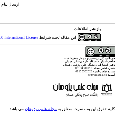
ارسال پیام 
بازنشر اطلاعات
این مقاله تحت شرایط
 International License
حق تالیف (کپی رایت) برای مولفان محفوظ است.
صاحب امتیاز:
دانشگاه علوم پزشکی همدان
ناشر:
انتشارات دانشگاه علوم پزشکی همدان
شماره تماس مجله
: 08138380090
شماره تماس ناشر:
08138382022
ایمیل:
psj@umsha.ac.ir
کلیه حقوق این وب سایت متعلق به
مجله علمی پژوهان
می باشد.