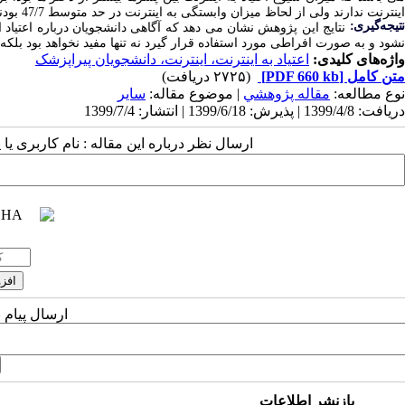
اینترنت ندارند ولی از لحاظ میزان وابستگی به اینترنت در حد متوسط 47/7 بودند.
تیجه‌گیری:
نتایج این پژوهش نشان می دهد که آﮔﺎﻫﯽ داﻧﺸﺠﻮیان درﺑﺎره اﻋﺘﯿﺎد 
نشود و به صورت افراطی مورد استفاده قرار گیرد نه تنها مفید نخواهد بود بلکه 
واژه‌های کلیدی:
اﻋﺘﯿﺎد به اینترنت، اینترنت، داﻧﺸﺠﻮیان پیراپزشک
متن کامل
[PDF 660 kb]
(۲۷۲۵ دریافت)
نوع مطالعه:
مقاله پژوهشي
| موضوع مقاله:
سایر
دریافت: 1399/4/8 | پذیرش: 1399/6/18 | انتشار: 1399/7/4
ارسال نظر درباره این مقاله : نام کاربری ی
ارسال پیام 
بازنشر اطلاعات