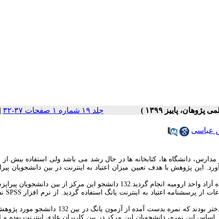
جلد ۱۹ شماره ۱ صفحات ۳۷-۳۲
|
 عباسی
ﻣﺪارس، داﻧﺸﮕﺎه ها، ﮐﺘﺎﺑﺨﺎﻧﻪ ﻫﺎ در ﺣﺎل رﺷﺪ ﻣﯽ ﺑﺎﺷﺪ ولی استفاده بیش از ح
ورد. این پژوهش با هدف تعیین میزان اعتیاد به اینترنت در بین دانشجویان پی
این پژوهش مقطعی در زمستان 1398 در بین دانشجویان دانشگاه آزاد واحد ارومیه انجام گردید.132 دانشجو این مرکز از بین دا
 از پرسشنامه اعتیاد به اینترنت یانگ استفاده گردید. از نرم افزار
SPSS
ر اساس این نمره، دانشجویان این مرکز در بین کاربران عادی اینترنت بوده و اع