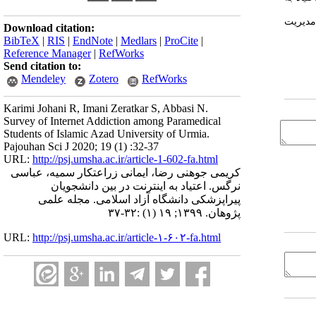
 مدیریت
Download citation:
BibTeX
|
RIS
|
EndNote
|
Medlars
|
ProCite
|
Reference Manager
|
RefWorks
Send citation to:
Mendeley
Zotero
RefWorks
Karimi Johani R, Imani Zeratkar S, Abbasi N.
Survey of Internet Addiction among Paramedical
Students of Islamic Azad University of Urmia.
Pajouhan Sci J 2020; 19 (1) :32-37
URL:
http://psj.umsha.ac.ir/article-1-602-fa.html
کریمی جوهنی رضا، ایمانی زراعتکار سمیه، عباسی
نرگس. اعتیاد به اینترنت در بین دانشجویان
پیراپزشکی دانشگاه آزاد اسلامی. مجله علمی
پژوهان. ۱۳۹۹; ۱۹ (۱) :۳۲-۳۷
URL:
http://psj.umsha.ac.ir/article-۱-۶۰۲-fa.html