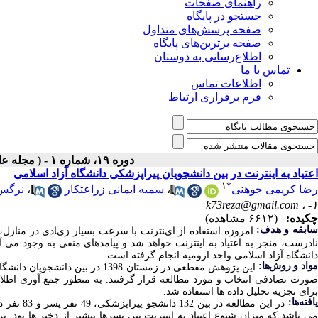
راهنمای صفحات
جستجو در پایگاه
صفحه پرسش‌های متداول
صفحه برترین‌های پایگاه
اطلاع‌رسانی به دوستان
تماس با ما
اطلاعات تماس
فرم برقراری ارتباط
دوره ۱۹، شماره ۱ - ( مجله علمی پژوهان، پاییز ۱۳۹۹ )
اعتیاد به اینترنت در بین دانشجویان پیراپزشکی دانشگاه آزاد اسلامی
۱
*
رضا کریمی جوهنی
،
سمیه ایمانی زراعتکار
،
نرگس
k73reza@gmail.com
۱- ،
چکیده:
(۶۶۱۲ مشاهده)
ابقه و هدف:
اﻣﺮوزه اﺳﺘﻔﺎده از ایﻨﺘﺮﻧﺖ ﺑﺎ ﺳﺮﻋﺖ ﺑﺴﯿﺎر زیﺎدی در ﻣﻨﺎزل، 
نادرست، منجر به اعتیاد به اینترنت خواهد شد و پیامدهای منفی به وجود می آ
دانشگاه آزاد اسلامی واحد ارومیه انجام گرفته است.
واد و روش‌‌ها:
ورت تصادفی انتخاب و مورد مطالعه قرار گرفتند. به منظور جمع آوری اطلاعات
برای تجزیه تحلیل داده ها استفاده شد.
افته‌ها:
می باشد که میزان شیوع اعتیاد به اینترنت بین پسرها بیشتر از دختر ها بود. ب