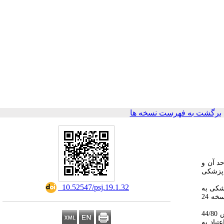
برگشت به فهرست نسخه ها
د آن و
راپزشکی
‎ 10.52547/psj.19.1.32
نشجویان پیراپزشکی به
نسخه 24
در این مطالعه در بین 132 دانشجو پیراپزشکی، 49 نفر پسر و 83 نفر دختر بودند که نمره بدست آمده از آزمون یانگ در بین 132 دانشجو مورد پژوهش 44/80
تیاد به