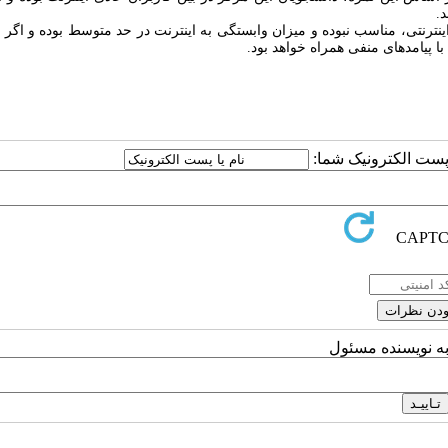
اینترنتی، ﻣﻨﺎﺳﺐ ﻧﺒﻮده و میزان وابستگی به اینترنت در حد متوسط بوده و اگر
با پیامدهای منفی همراه خواهد بود.
ا پست الکترونیک شما:
به نویسنده مسئول