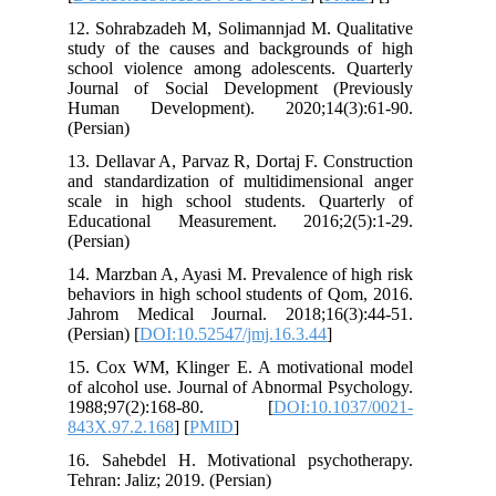
12. Sohrabzadeh M, Solimannjad M. Qua
study of the causes and backgrounds
school violence among adolescents. Q
Journal of Social Development (Pr
Human Development). 2020;14(3)
(Persian)
13. Dellavar A, Parvaz R, Dortaj F. Con
and standardization of multidimension
scale in high school students. Quar
Educational Measurement. 2016;2(5
(Persian)
14. Marzban A, Ayasi M. Prevalence of 
behaviors in high school students of Q
Jahrom Medical Journal. 2018;16(3
(Persian) [
DOI:10.52547/jmj.16.3.44
]
15. Cox WM, Klinger E. A motivation
of alcohol use. Journal of Abnormal Ps
1988;97(2):168-80. [
DOI:10.10
843X.97.2.168
] [
PMID
]
16. Sahebdel H. Motivational psycho
Tehran: Jaliz; 2019. (Persian)