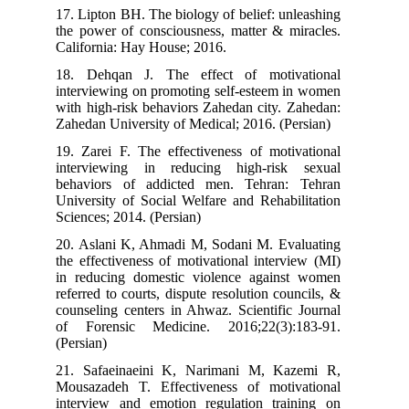
17. Lipton BH. The biology of belief: u
the power of consciousness, matter & m
California: Hay House; 2016.
18. Dehqan J. The effect of motiv
interviewing on promoting self-esteem 
with high-risk behaviors Zahedan city.
Zahedan University of Medical; 2016. (P
19. Zarei F. The effectiveness of moti
interviewing in reducing high-ris
behaviors of addicted men. Tehran
University of Social Welfare and Rehab
Sciences; 2014. (Persian)
20. Aslani K, Ahmadi M, Sodani M. Ev
the effectiveness of motivational inter
in reducing domestic violence again
referred to courts, dispute resolution co
counseling centers in Ahwaz. Scientifi
of Forensic Medicine. 2016;22(3):
(Persian)
21. Safaeinaeini K, Narimani M, K
Mousazadeh T. Effectiveness of moti
interview and emotion regulation tra