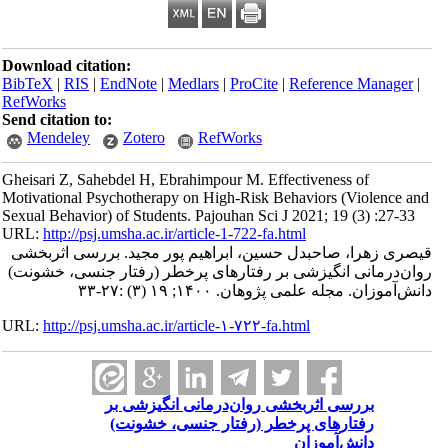
Download citation:
BibTeX
|
RIS
|
EndNote
|
Medlars
|
ProCite
|
Refe
RefWorks
Send citation to:
Mendeley
Zotero
RefWorks
Gheisari Z, Sahebdel H, Ebrahimpour M. Effectiv
Motivational Psychotherapy on High-Risk Behavi
Sexual Behavior) of Students. Pajouhan Sci J 2021
URL:
http://psj.umsha.ac.ir/article-1-722-fa.html
دل حسین، ابراهیم پور مجید. بررسی اثربخشی
یزشی بر رفتارهای پرخطر (رفتار جنسی، خشونت
هان. ۱۴۰۰; ۱۹ (۳) :۲۷-۳۳
URL:
http://psj.umsha.ac.ir/article-۱-۷۲۲-fa.html
ربخشی روان‌درمانی انگیزشی بر
ی پرخطر (رفتار جنسی، خشونت
زان