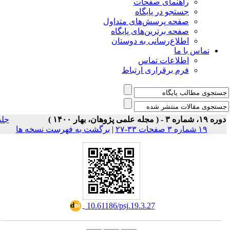
ی صفحات
ر پایگاه
رسش‌های متداول
رین‌های پایگاه
سانی به دوستان
ت تماس
راری ارتباط
جلد
برگشت به فهرست نسخه ها
|
‎ 10.61186/psj.19.3.27