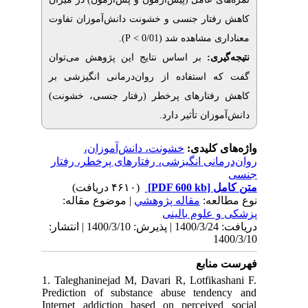
تار جنسی و خشونت دانش‌آموزان تفاوت
).
P
ی مشاهده شد (0/01
یری
بر اساس نتایج این پژوهش می‌توان
استفاده از روان‌درمانی انگیزشی بر
رفتارهای پرخطر (رفتار جنسی، خشونت
وزان تأثیر دارد
ی کلیدی
خشونت، دانش‌آموزان،
انی انگیزشی، رفتارهای پرخطر، رفتار
(۴۶۱۰ دریافت)
[PDF 600 kb]
ل
لعه
مقاله پژوهشي
| موضوع مقاله:
علوم بالینی
دریافت: 1400/3/24 | پذیرش: 1400/3/10 | انتشار:
1
نابع
1. Taleghaninejad M, Davari R, Lotfika
Prediction of substance abuse tend
Internet addiction based on perceive