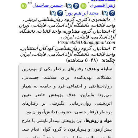
۲
*
۱
حسین صاحبدل
،
صری
۳
جید ابراهیم پور
۱- ی دکتری، گروه روان‌شناسی تربیتی
ات، دانشگاه آزاد اسلامی، قاینات ، ایران
۲- ر، گروه مشاوره، واحد قائنات، دانشگاه
لامی، قاینات، ایران
Pcsahebdel1365@g
۳- ار، گروه روان‌شناسی کودکان استثنایی
ات، دانشگاه آزاد اسلامی، قاینات، ایران
(۵۰۴۸ مشاهده)
و هدف
رفتارهای پرخطر یکی از مهم‌ترین
ت تهدیدکننده برای سلامت جسمانی
اختی و اجتماعی فرد و جامعه به شمار
؛ بنابراین، هدف پژوهش حاضر تعیین
ی روان‌درمانی انگیزشی بر رفتارهای
(رفتار جنسی، خشونت) دانش‌آموزان بود
روش‌‌ها
این پژوهش نیمه‌آزمایشی با طرح
مون و پس‌آزمون با گروه گواه انجام شد
مطالعه شامل تمامی دانش‌آموزان پسر