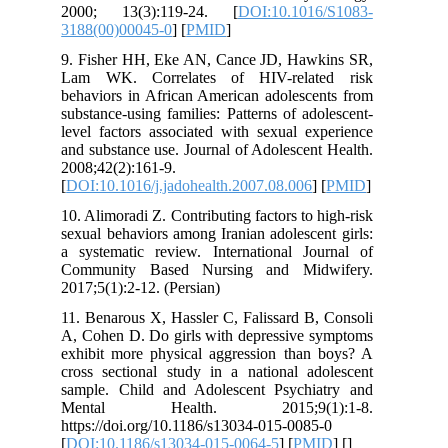
2000; 13(3):119-24. [
DOI:10.101
3188(00)00045-0
] [
PMID
]
9. Fisher HH, Eke AN, Cance JD, Haw
Lam WK. Correlates of HIV-relat
behaviors in African American adolesce
substance-using families: Patterns of ad
level factors associated with sexual e
and substance use. Journal of Adolescen
2008;42(2):161-9.
[
DOI:10.1016/j.jadohealth.2007.08.006
]
10. Alimoradi Z. Contributing factors to 
sexual behaviors among Iranian adolesce
a systematic review. International Jo
Community Based Nursing and Mid
2017;5(1):2-12. (Persian)
11. Benarous X, Hassler C, Falissard B
A, Cohen D. Do girls with depressive 
exhibit more physical aggression than
cross sectional study in a national ad
sample. Child and Adolescent Psychi
Mental Health. 2015;9(1
https://doi.org/10.1186/s13034-015-0085
[
DOI:10.1186/s13034-015-0064-5
] [
PM