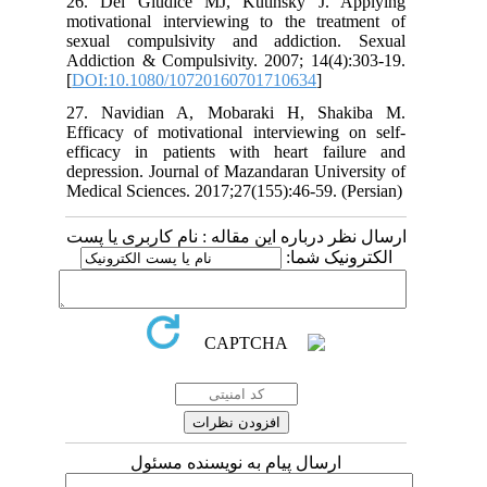
26. Del Giudice MJ, Kutinsky J. A
motivational interviewing to the trea
sexual compulsivity and addiction
Addiction & Compulsivity. 2007; 14(4)
[
DOI:10.1080/10720160701710634
]
27. Navidian A, Mobaraki H, Sha
Efficacy of motivational interviewing 
efficacy in patients with heart fai
depression. Journal of Mazandaran Univ
Medical Sciences. 2017;27(155):46-59. (
 درباره این مقاله : نام کاربری یا پست
ونیک شما
ارسال پیام به نویسنده مسئول