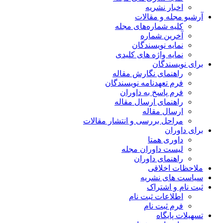
ریه
مقالات
اره‌های مجله
ماره
یسندگان
ژه های کلیدی
ن
 نگارش مقاله
دنامه نویسندگان
خ به داوران
 ارسال مقاله
قاله
ررسی و انتشار مقالات
متا
وران مجله
 داوران
قی
شریه
راک
 ثبت نام
 نام