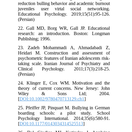
reduction bulling behavior and academi
juveniles user virtal social netw
Educational Psychology. 2019;15(51)
(Persian)
22. Gall MD, Borg WR, Gall JP. Edu
research: an introduction. Boston:
Publishing; 1996.
23. Zadeh Mohammadi A, Ahmada
Heidari M. Construction and asses
psychometric features of Iranian adolesce
taking scale. Iranian Journal of Psych
Clinical Psychology. 2011;17(3):
(Persian)
24. Klinger E, Cox WM. Motivation
theory of current concerns. New Jers
Wiley & Sons Ltd; 2
[
DOI:10.1002/9780470713129.ch1
]
25. Pfeiffer JP, Pinquart M. Bullying 
boarding schools: a pilot study.
Psychology International. 2014;35(6)
[
DOI:10.1177/0143034314525513
]