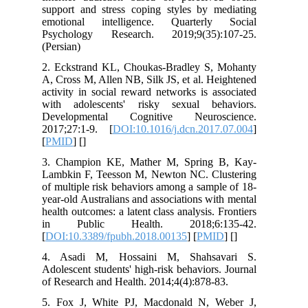
support and stress coping styles by m
emotional intelligence. Quarterly
Psychology Research. 2019;9(35):
(Persian)
2. Eckstrand KL, Choukas-Bradley S,
A, Cross M, Allen NB, Silk JS, et al. H
activity in social reward networks is a
with adolescents' risky sexual be
Developmental Cognitive Neuros
2017;27:1-9. [
DOI:10.1016/j.dcn.2017
[
PMID
] [
]
3. Champion KE, Mather M, Spring 
Lambkin F, Teesson M, Newton NC. Cl
of multiple risk behaviors among a samp
year-old Australians and associations wi
health outcomes: a latent class analysis. 
in Public Health. 2018;6:1
[
DOI:10.3389/fpubh.2018.00135
] [
PMI
4. Asadi M, Hossaini M, Shahsa
Adolescent students' high-risk behaviors
of Research and Health. 2014;4(4):878-8
5. Fox J, White PJ, Macdonald N, 