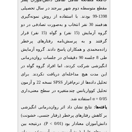
وسطه دوم شهر بیرجند در سال تحصیلی
1398-99 بودند. با استفاده از روش نمونه‌گیری
هدفمند 30 نفر انتخاب و به‌صورت تصادفی در دو
گروه آزمایش (15 نفر) و گواه (15 نفر) قرار
 و به پرسش‌نامه‌ رفتارهای پرخطر
مدی و همکاران پاسخ دادند. گروه آزمایش
طی 8 جلسه 90 دقیقه‌ای در جلسات روان‌درمانی
 شرکت کردند، اما افراد گروه گواه در
 هیچ مداخله‌ای دریافت نکردند. برای
نسخه 22 و آزمون
SPSS
ده‌ها از نرم‌افزار
وواریانس چندمتغیره در سطح معنی‌داری
استفاده شد.
نتایج نشان داد اثر روان‌درمانی انگیزشی
ش رفتارهای پرخطر (رفتار جنسی، خشونت
). درنتیجه بین
P
وزان معنادار بود (0/01
ی عامل (پیش‌آزمون و پس‌آزمون) در میزان