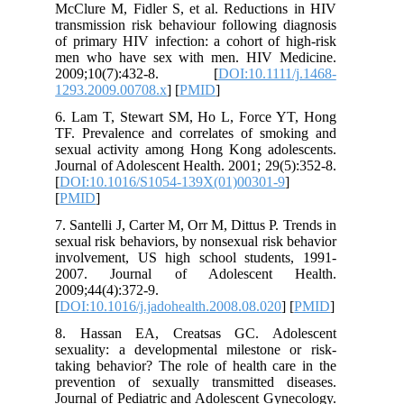
McClure M, Fidler S, et al. Reduction
transmission risk behaviour following 
of primary HIV infection: a cohort of 
men who have sex with men. HIV Me
2009;10(7):432-8. [
DOI:10.1111
1293.2009.00708.x
] [
PMID
]
6. Lam T, Stewart SM, Ho L, Force 
TF. Prevalence and correlates of smo
sexual activity among Hong Kong adol
Journal of Adolescent Health. 2001; 29(
[
DOI:10.1016/S1054-139X(01)00301-9
[
PMID
]
7. Santelli J, Carter M, Orr M, Dittus P. 
sexual risk behaviors, by nonsexual risk
involvement, US high school student
2007. Journal of Adolescent 
2009;44(4):372-9.
[
DOI:10.1016/j.jadohealth.2008.08.020
]
8. Hassan EA, Creatsas GC. Ado
sexuality: a developmental milestone 
taking behavior? The role of health ca
prevention of sexually transmitted d
Journal of Pediatric and Adolescent Gy