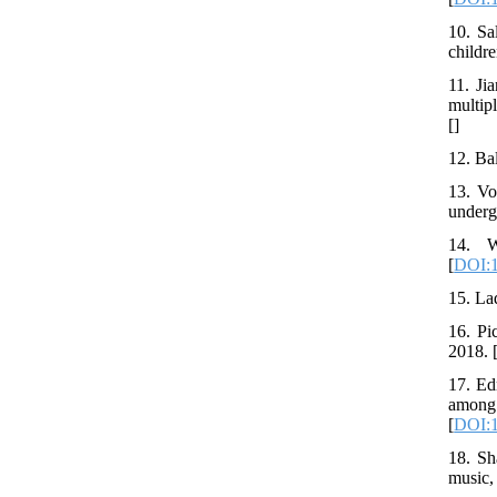
10. Sa
childr
11. Ji
multip
[
]
12. Ba
13. Vo
underg
14. W
[
DOI:1
15. La
16. Pi
2018. 
17. Ed
among
[
DOI:1
18. Sh
music, 