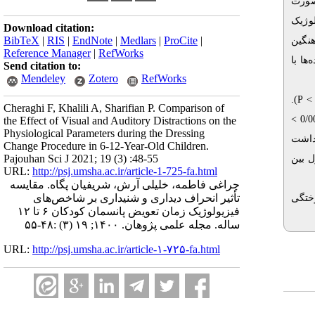
بودند که به‌صورت
لوژیک
Download citation:
BibTeX
|
RIS
|
EndNote
|
Medlars
|
ProCite
|
نگین
Reference Manager
|
RefWorks
د. داده‌ها با
Send citation to:
Mendeley
Zotero
RefWorks
).
P
Cheraghi F, Khalili A, Sharifian P. Comparison of
the Effect of Visual and Auditory Distractions on the
Physiological Parameters during the Dressing
). اشت
Change Procedure in 6-12-Year-Old Children.
Pajouhan Sci J 2021; 19 (3) :48-55
). ین
URL:
http://psj.umsha.ac.ir/article-1-725-fa.html
چراغی فاطمه، خلیلی آرش، شریفیان پگاه. مقایسه
تأثیر انحراف دیداری و شنیداری بر شاخص‌های
ختگی
فیزیولوژیک زمان تعویض پانسمان کودکان ۶ تا ۱۲
ساله. مجله علمی پژوهان. ۱۴۰۰; ۱۹ (۳) :۴۸-۵۵
URL:
http://psj.umsha.ac.ir/article-۱-۷۲۵-fa.html