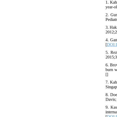
1. Kah
year-ol
2. Gur
Pediatr
3. Hak
2012;2
4. Gan
[
DOI:1
5. Rez
2015;3
6. Bro
burn w
[
]
7. Kah
Singap
8. Doe
Davis;
9. Kas
inter
[
DOI:1