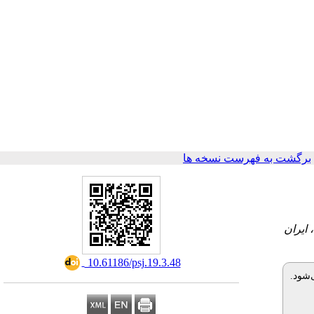
برگشت به فهرست نسخه ها
‎ 10.61186/psj.19.3.48
ی‌شود