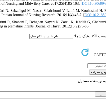
l of Nursing and Midwifery Care. 2017;25(4):95-103. [
DOI:10.30699/s
fari N, Sabzaligol M, Naseri Salahshouri V, Latifi M, Kouhestani H, 
s. Iranian Journal of Nursing Research. 2016;11(4):43-7. [
DOI:10.21859
rimi R, Shabani F, Dehghan Nayeri N, Zareii K, Khalili G, Chehrazi 
ng in premature infants. Journal of Hayat. 2012;18(2):76-86.
یا پست الکترونیک شما
به نویسنده مسئول