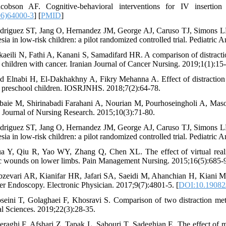
acobson AF. Cognitive-behavioral interventions for IV insertio
06)64000-3
] [
PMID
]
driguez ST, Jang O, Hernandez JM, George AJ, Caruso TJ, Simons LE. V
sia in low‐risk children: a pilot randomized controlled trial. Pediatric 
kaeili N, Fathi A, Kanani S, Samadifard HR. A comparison of distract
n children with cancer. Iranian Journal of Cancer Nursing. 2019;1(1):15-
d Elnabi H, El-Dakhakhny A, Fikry Mehanna A. Effect of distraction 
preschool children. IOSRJNHS. 2018;7(2):64-78.
baie M, Shirinabadi Farahani A, Nourian M, Pourhoseingholi A, Maso
n Journal of Nursing Research. 2015;10(3):71-80.
driguez ST, Jang O, Hernandez JM, George AJ, Caruso TJ, Simons LE. V
sia in low‐risk children: a pilot randomized controlled trial. Pediatric 
a Y, Qiu R, Yao WY, Zhang Q, Chen XL. The effect of virtual reality
c wounds on lower limbs. Pain Management Nursing. 2015;16(5):685-9
bzevari AR, Kianifar HR, Jafari SA, Saeidi M, Ahanchian H, Kiani MA, 
ter Endoscopy. Electronic Physician. 2017;9(7):4801-5. [
DOI:10.19082
seini T, Golaghaei F, Khosravi S. Comparison of two distraction met
l Sciences. 2019;22(3):28-35.
eraghi F, Afshari Z, Tapak L, Sabouri T, Sadeghian E. The effect of m