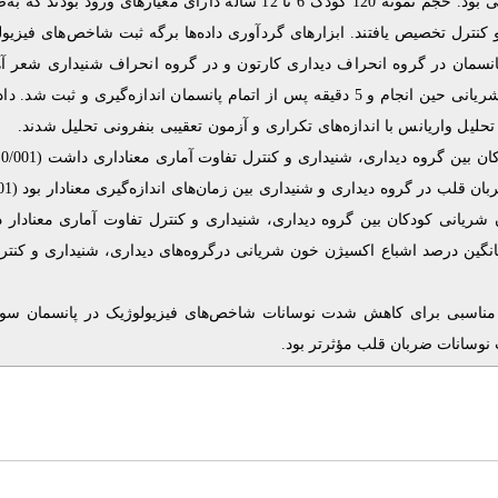
مطالعه حاضر از نوع کارآزمایی بالینی یک‌سوکور سه‌ گروهی بود. حجم نمونه 120 کودک 6 تا 12 ساله دارای معیارهای ورود 
ابزارهای گردآوری داده‌ها برگه ثبت شاخص‌های فیزیو
.
تخصیص یافتند
کنترل
پانسمان
در گروه انحراف دیداری
کارتون و در گروه
انحراف
شنیداری شعر آه
پخش شد. در هر سه گروه تعداد ضربان قلب و درصد اشباع اکسیژن خون شریانی حین انجام و 5 دقیقه پس از اتمام پانسمان اندازه‌گیری و ثبت ش
ان قلب در گروه دیداری و شنیداری بین زمان‌های اندازه‌گیری معنادار بود (0/001
ع اکسیژن خون شریانی کودکان بین گروه دیداری، شنیداری و کنترل تفاوت آماری معنادار د
نگین درصد اشباع اکسیژن خون شریانی درگروه‌های دیداری، شنیداری و کنترل ب
 مناسبی برای کاهش شدت نوسانات شاخص‌های فیزیولوژیک در پانسمان سو
نوسانات ضربان قلب مؤثرتر بود