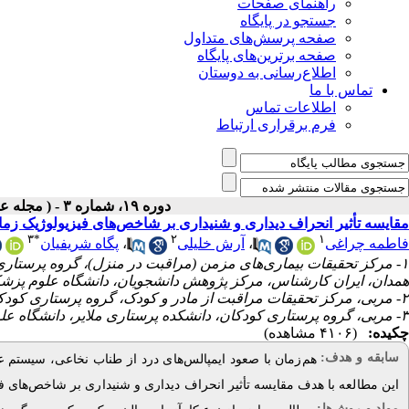
راهنمای صفحات
جستجو در پایگاه
صفحه پرسش‌های متداول
صفحه برترین‌های پایگاه
اطلاع‌رسانی به دوستان
تماس با ما
اطلاعات تماس
فرم برقراری ارتباط
دوره ۱۹، شماره ۳ - ( مجله علمی پژوهان، بهار ۱۴۰۰ )
مقایسه تأثیر انحراف دیداری و شنیداری بر شاخص‌های فیزیولوژیک زمان تعویض 
۳
*
۲
۱
پگاه شریفیان
،
آرش خلیلی
،
فاطمه چراغی
مرکز تحقیقات بیماری‌های مزمن (مراقبت در منزل)، گروه پرستاری ،
همدان، ایران کارشناس، مرکز پژوهش دانشجویان، دانشگاه علوم پزشک
۲- مربی، مرکز تحقیقات مراقبت از مادر و کودک، گروه پرستاری کودکان، دانشکده پرستاری و مامایی، دانشگاه علوم پزشکی همدان، همدان، ایران
۳- مربی، گروه پرستاری کودکان، دانشکده پرستاری ملایر، دانشگاه علوم پزشکی همدان، همدان، ایران ،
چکیده:
(۴۱۰۶ مشاهده)
سابقه و هدف:
هم‌زمان با صعود ایمپالس‌های درد از طناب نخاعی، سیستم .
این مطالعه با هدف مقایسه تأثیر انحراف دیداری و شنیداری بر شاخص‌های فیزیولوژیک حین.
مواد و روش‌‌ها: