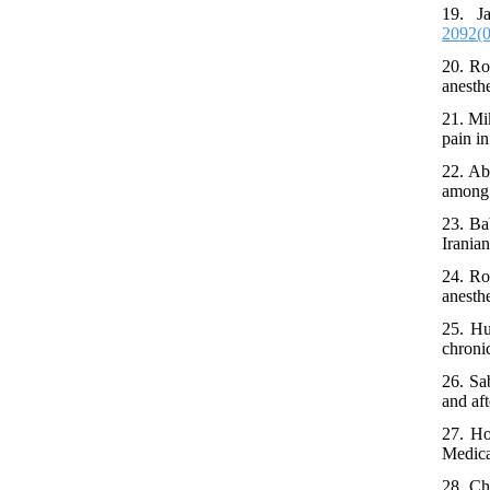
19. J
2092(
20. Ro
anesthe
21. Mi
pain i
22. Ab
among 
23. Ba
Irania
24. Ro
anesthe
25. Hu
chroni
26. Sa
and af
27. Ho
Medica
28. Ch