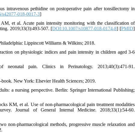
us intravenous pethidine on postoperative pain after tonsillectomy in
/s42077-018-0017-3
]
, et al. Acute pain intensity monitoring with the classification of
ting. 2019;33(3):493-507. [
DOI:10.1007/s10877-018-0174-8
] [
PMID
]
hiladelphia: Lippincott Williams & Wilkins; 2018.
ction on physiologic indices and pain intensity in children aged 3-6
 neonatal pain. Clinics in Perinatology. 2013;40(3):471-91.
-book. New York: Elsevier Health Sciences; 2019.
ts: a nursing perspective. Berlin: Springer International Publishing;
 KM, et al. Use of non-pharmacological pain treatment modalities
rvey. Journal of General Internal Medicine. 2018;33(1):54-60.
o non-pharmacological methods, progressive muscle relaxation and
2.