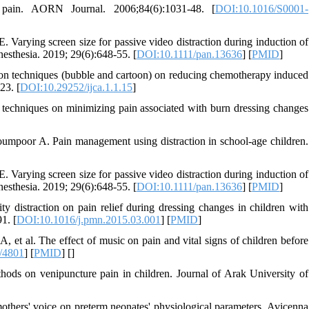
n pain. AORN Journal. 2006;84(6):1031-48. [
DOI:10.1016/S0001-
arying screen size for passive video distraction during induction of
Anesthesia. 2019; 29(6):648-55. [
DOI:10.1111/pan.13636
] [
PMID
]
ion techniques (bubble and cartoon) on reducing chemotherapy induced
23. [
DOI:10.29252/ijca.1.1.15
]
techniques on minimizing pain associated with burn dressing changes
umpoor A. Pain management using distraction in school-age children.
arying screen size for passive video distraction during induction of
Anesthesia. 2019; 29(6):648-55. [
DOI:10.1111/pan.13636
] [
PMID
]
 distraction on pain relief during dressing changes in children with
1. [
DOI:10.1016/j.pmn.2015.03.001
] [
PMID
]
et al. The effect of music on pain and vital signs of children before
/4801
] [
PMID
] [
]
hods on venipuncture pain in children. Journal of Arak University of
others' voice on preterm neonates' physiological parameters. Avicenna