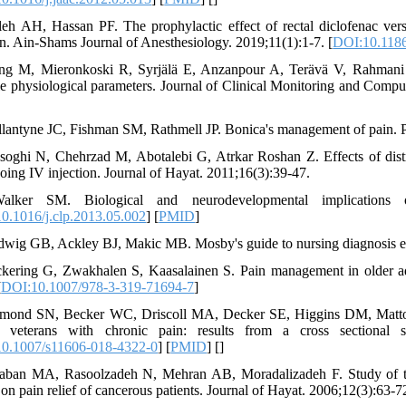
leh AH, Hassan PF. The prophylactic effect of rectal diclofenac vers
en. Ain-Shams Journal of Anesthesiology. 2019;11(1):1-7. [
DOI:10.1186
ang M, Mieronkoski R, Syrjälä E, Anzanpour A, Terävä V, Rahmani AM
le physiological parameters. Journal of Clinical Monitoring and Compu
llantyne JC, Fishman SM, Rathmell JP. Bonica's management of pain. P
soghi N, Chehrzad M, Abotalebi G, Atrkar Roshan Z. Effects of distra
oing IV injection. Journal of Hayat. 2011;16(3):39-47.
alker SM. Biological and neurodevelopmental implications of
0.1016/j.clp.2013.05.002
] [
PMID
]
dwig GB, Ackley BJ, Makic MB. Mosby's guide to nursing diagnosis e
ckering G, Zwakhalen S, Kaasalainen S. Pain management in older adul
[
DOI:10.1007/978-3-319-71694-7
]
mond SN, Becker WC, Driscoll MA, Decker SE, Higgins DM, Mattocks
 veterans with chronic pain: results from a cross sectional su
0.1007/s11606-018-4322-0
] [
PMID
] [
]
aban MA, Rasoolzadeh N, Mehran AB, Moradalizadeh F. Study of tw
on pain relief of cancerous patients. Journal of Hayat. 2006;12(3):63-7