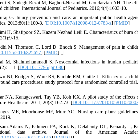
eni S, Sadegh Rezai M, Bagheri-Nesami M, Goudarzian AH. The effect
d children. International Journal of Pediatrics. 2016;4(4):1603-10.
uraj G. Injury prevention and care: an important public health agend
ics. 2013;80(1):100-8. [
DOI:10.1007/s12098-012-0783-z
] [
PMID
]
imi H, Shafipoor SZ, Kazem Nezhad Leili E. Characteristics of burn ch
2(1):9-15.
dhi M, Thomson C, Lord D, Enoch S. Management of pain in children 
0.1155/2010/825657
] [
PMID
] [
]
ai M, Shahmohammadi S. Nosocomial infections in Iranian pediatric 
(2):1-11. [
DOI:10.17795/jpr-680
]
wn NJ, Rodger S, Ware RS, Kimble RM, Cuttle L. Efficacy of a childre
ound care procedures: study protocol for a randomized controlled trial.
ar NA, Kanageswari, Tay YB, Koh KX. A pilot study of the effects of 
ore Healthcare. 2011; 20(3):162-73. [
DOI:10.1177/201010581102000
nges ME, Moorhouse MF, Murr AC. Nursing care plans: guidelines for
 2019.
sam-Adams N, Palmieri PA, Rork K, Delahanty DL, Kenardy J, Kohs
national data archive. Journal of the American Academ
0.1016/j.jaac.2012.05.013
] [
PMID
] [
]