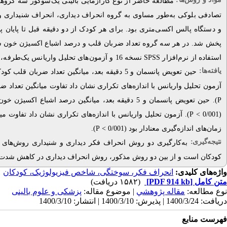
تصادفی بلوکی به‌طور مساوی به گروه انحراف دیداری،
انحراف شنیداری
و 
و دستگاه پالس اکسی‌متری بود. برای هر کودک از دو دقیقه قبل تا پایان 
نسخه 16 و آزمون‌های تحلیل واریانس یک‌طرفه، تحلیل واریانس با اندازه‌های تکراری و آزمون تعقیبی بنفرونی تحلیل شدند.
SPSS
استفاده از نرم‌افزار
یافته‌ها:
حین تعویض پانسمان و 5 دقیقه بعد، میانگین تعداد ضربان قلب کودکان بین گروه دیداری، شنیداری و کنترل تفاوت آماری معناداری داشت (0/001 ˂
آزمون تحلیل واریانس با اندازه‌های تکراری نشان داد تفاوت میانگین تعداد ضرب ˂
حین تعویض پانسمان و 5 دقیقه بعد، میانگین درصد اشبا
P
آزمون تحلیل واریانس با اندازه‌های تکراری نشان داد تفاوت میا
P
(0/001 ˂
).
P
زمان‌های اندازه‌گیری معنادار بود (0/001 ˂
نتیجه‌گیری:
به‌کارگیری دو روش انحراف فکر دیداری و شنیداری روش‌های
کودکان است و از بین دو روش مذکور، روش انحراف دیداری در کاهش شدت .
واژه‌های کلیدی:
انحراف فکر، سوختگی، شاخص فیزیولوژیک، کودکان
(۱۵۸۲ دریافت)
[PDF 914 kb]
متن کامل
نوع مطالعه:
مقاله پژوهشي
| موضوع مقاله:
پزشکی و علوم بالینی
دریافت: 1400/3/24 | پذیرش: 1400/3/10 | انتشار: 1400/3/10
فهرست منابع