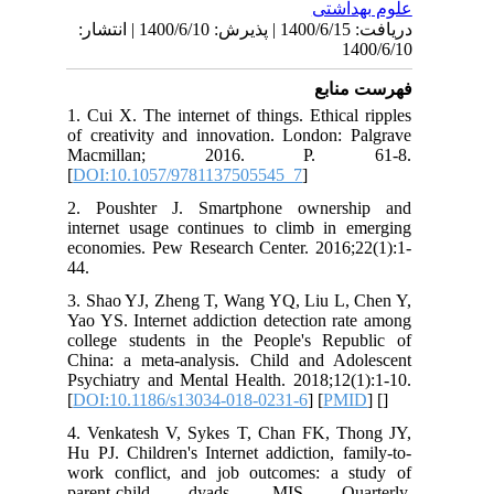
اشتی
دریافت: 1400/6/15 | پذیرش: 1400/6/10 | انتشار:
1
نابع
1. Cui X. The internet of things. Ethica
of creativity and innovation. London: 
Macmillan; 2016. P. 
[
DOI:10.1057/9781137505545_7
]
2. Poushter J. Smartphone owners
internet usage continues to climb in 
economies. Pew Research Center. 2016;
44.
3. Shao YJ, Zheng T, Wang YQ, Liu L,
Yao YS. Internet addiction detection r
college students in the People's Rep
China: a meta-analysis. Child and Ad
Psychiatry and Mental Health. 2018;12(
[
DOI:10.1186/s13034-018-0231-6
] [
PM
4. Venkatesh V, Sykes T, Chan FK, T
Hu PJ. Children's Internet addiction, f
work conflict, and job outcomes: a 
parent-child dyads. MIS Quar