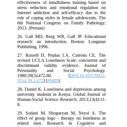
effectiveness of mindfulness training 
stress reduction and emotional regul
Internet addiction and self-efficacy d
role of coping styles in female adolesc
6th National Congress on Family Pa
2013. (Persian)
26. Gall MD, Borg WR, Gall JP. Edu
research: an introduction. Boston:
Publishing; 1996.
27. Russell D, Peplau LA, Cutrona
revised UCLA Loneliness Scale: concur
discriminant validity evidence. Jo
Personality and Social Psych
1980;39(3):472-80. [
DOI:10.10
3514.39.3.472
] [
PMID
]
28. Daniel K. Loneliness and depressi
university students in Kenya. Global J
Human-Social Science Research. 2013;1
8.
29. Sodani M, Shogaeyan M, Neysi
effect of group logo - therapy on lone
retired men. Research in Cognit