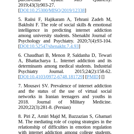
2019;43(3):903-27.
[
DOI:10.25300/MISQ/2019/12338
]
5. Raiisi F, Hajikaram A, Tehrani 
Bakhshi F. The role of social skills & 
intelligence in predicting internet a
among university students. Shenakht Jo
Psychology and Psychiatry. 2020;7(4)
[
DOI:10.52547/shenakht.7.4.93
]
6. Chaudhari B, Menon P, Saldanha D
A, Bhattacharya L. Internet addiction
determinants among medical students. I
Psychiatry Journal. 2015;24(2):
[
DOI:10.4103/0972-6748.181729
] [
PM
7. Mousavi SV. Prevalence of internet 
and the status of the use of virtua
networks in Iranian teenagers and y
2018. Journal of Military Me
2020;22(3):281-8. (Persian)
8. Piri Z, Amiri Majd M, Bazzazian S,
M. The mediating role of coping strategi
relationship of difficulties in emotion r
with internet addiction among college 