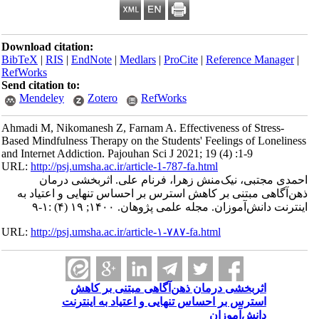
Download citation:
BibTeX
|
RIS
|
EndNote
|
Medlars
|
ProCite
|
Refe
RefWorks
Send citation to:
Mendeley
Zotero
RefWorks
Ahmadi M, Nikomanesh Z, Farnam A. Effectivenes
Based Mindfulness Therapy on the Students' Feeli
and Internet Addiction. Pajouhan Sci J 2021; 19 (4
URL:
http://psj.umsha.ac.ir/article-1-787-fa.html
‌منش زهرا، فرنام علی. اثربخشی درمان
بر کاهش استرس بر احساس تنهایی و اعتیاد به
ه علمی پژوهان. ۱۴۰۰; ۱۹ (۴) :۱-۹
URL:
http://psj.umsha.ac.ir/article-۱-۷۸۷-fa.html
درمان ذهن‌آگاهی مبتنی بر کاهش
 احساس تنهایی و اعتیاد به اینترنت
زان