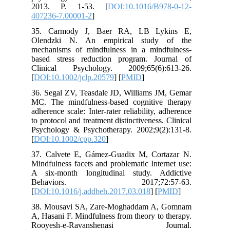
2013. P. 1-53. [
DOI:10.1016/B9
407236-7.00001-2
]
35. Carmody J, Baer RA, LB Ly
Olendzki N. An empirical study
mechanisms of mindfulness in a mind
based stress reduction program. Jo
Clinical Psychology. 2009;65(6):
[
DOI:10.1002/jclp.20579
] [
PMID
]
36. Segal ZV, Teasdale JD, Williams J
MC. The mindfulness‐based cognitive
adherence scale: Inter‐rater reliability, 
to protocol and treatment distinctiveness.
Psychology & Psychotherapy. 2002;9(2
[
DOI:10.1002/cpp.320
]
37. Calvete E, Gámez-Guadix M, Cor
Mindfulness facets and problematic Inte
A six-month longitudinal study. A
Behaviors. 2017;72:5
[
DOI:10.1016/j.addbeh.2017.03.018
] [
P
38. Mousavi SA, Zare-Moghaddam A,
A, Hasani F. Mindfulness from theory to
Rooyesh-e-Ravanshenasi Jo