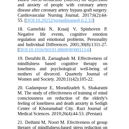
and anxiety of people with coronar
disease after coronary artery bypass graft
Cardiovascular Nursing Journal. 2017;
55. [
DOI:10.29252/jorjanibiomedj.6.2.3
18. Garnefski N, Kraaij V, Spinh
Negative life events, cognitive 
regulation and emotional problems. Per
and Individual Differences. 2001;30(8)
[
DOI:10.1016/S0191-8869(00)00113-6
]
19. Derafshi B, Zarnaghash M. Effectiv
mindfulness based cognitive the
loneliness and psychological well-
mothers of divorced. Quarterly Jo
Women and Society. 2020;11(42):105-22
20. Gadampour E, Moradizadeh S, S
M. The study of effectiveness of trainin
consciousness on reduction of the e
feeling of loneliness and death anxiety 
Center of Khoramabad City. Razi Jo
Medical Sciences. 2019;26(4):44-53. (Pe
21. Deihimi M, Noori M. Efectiveness 
therapy of mindfulness-based stress red