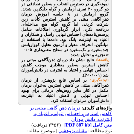
یری در دسترس انتخاب و به‌طور تصادفی در
دو گروه ۲۰ نفری آزمایش و گواه جایگزین شدند.
گروه آزمایش در ۸ جلسه آموزش درمان
اهی مبتنی بر کاهش استرس کابات زین
ردند، اما گروه گواه هیچ مداخله‌ای
 نکرد. ابزار گردآوری اطلاعات شامل
مه‌های احساس تنهایی راسل و همکاران و
ه اینترنت یانگ بود. داده‌ها با استفاده از
، انحراف معیار و آزمون تحلیل کوواریانس
ره و تک‌متغیره در سطح معنی‌داری ۰/۰۵
‌ و تحلیل شدند
نتایج نشان داد درمان ذهن‌آگاهی مبتنی بر
سترس به‌طور معناداری موجب کاهش
هایی و اعتیاد به اینترنت در دانش‌آموزان
).
P
>
یری
بر اساس نتایج پژوهش، از درمان
هی مبتنی بر کاهش استرس به‌عنوان درمان
 کنار سایر روش‌های درمانی برای بهبود
تنهایی و کاهش اعتیاد به اینترنت
وزان می‌توان استفاده کرد
ی کلیدی
درمان ذهن‌آگاهی مبتنی بر
رس، احساس تنهایی، اعتیاد به
دانش‌آموزان
(۲۴۵۶ دریافت)
[PDF 887 kb]
ل
لعه
مقاله پژوهشي
| موضوع مقاله: