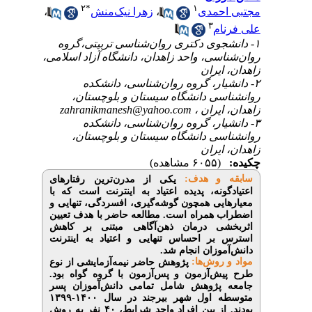
۲
*
۱
،
زهرا نیک‌منش
،
حمدی
۳
م
۱-  دکتری روان‌شناسی تربیتی،گروه
اسی، واحد زاهدان، دانشگاه آزاد اسلامی
یران
۲- ، گروه روان‌شناسی، دانشکده
سی دانشگاه سیستان و بلوچستان
zahranikmanesh@yahoo.com
 ایران
۳- ، گروه روان‌شناسی، دانشکده
سی دانشگاه سیستان و بلوچستان
یران
(۶۰۵۵ مشاهده)
 و هدف
یکی از مدرن‌ترین رفتارهای
ونه، پدیده اعتیاد به اینترنت است که با
یی همچون گوشه‌گیری، افسردگی، تنهایی و
همراه است. مطالعه حاضر با هدف تعیین
ی درمان ذهن‌آگاهی مبتنی بر کاهش
ر احساس تنهایی و اعتیاد به اینترنت
موزان انجام شد
روش‌‌ها
پژوهش حاضر نیمه‌آزمایشی از نوع
ش‌آزمون و پس‌آزمون با گروه گواه بود
پژوهش شامل تمامی دانش‌آموزان پسر
متوسطه اول شهر بیرجند در سال ۱۴۰۰-۱۳۹۹
بودند. از بین افراد واجد شرایط، ۴۰ نفر به‌ روش