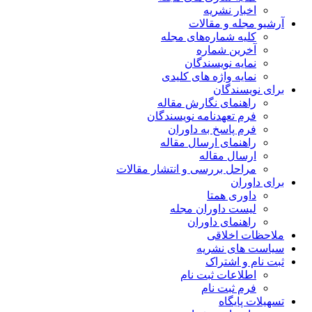
ریه
مقالات
اره‌های مجله
ماره
یسندگان
ژه های کلیدی
ن
 نگارش مقاله
دنامه نویسندگان
خ به داوران
 ارسال مقاله
قاله
ررسی و انتشار مقالات
متا
وران مجله
 داوران
قی
شریه
راک
 ثبت نام
 نام