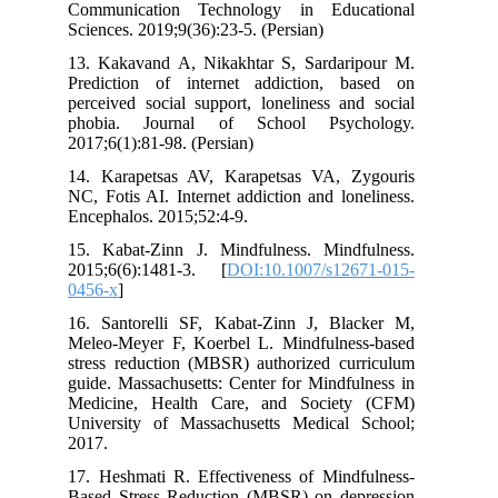
Communication Technology in Educ
Sciences. 2019;9(36):23-5. (Persian)
13. Kakavand A, Nikakhtar S, Sardar
Prediction of internet addiction, 
perceived social support, loneliness a
phobia. Journal of School Psyc
2017;6(1):81-98. (Persian)
14. Karapetsas AV, Karapetsas VA, 
NC, Fotis AI. Internet addiction and lo
Encephalos. 2015;52:4-9.
15. Kabat-Zinn J. Mindfulness. Mind
2015;6(6):1481-3. [
DOI:10.1007/s12
0456-x
]
16. Santorelli SF, Kabat-Zinn J, Bl
Meleo-Meyer F, Koerbel L. Mindfulne
stress reduction (MBSR) authorized cu
guide. Massachusetts: Center for Mindf
Medicine, Health Care, and Societ
University of Massachusetts Medical
2017.
17. Heshmati R. Effectiveness of Mind
Based Stress Reduction (MBSR) on de