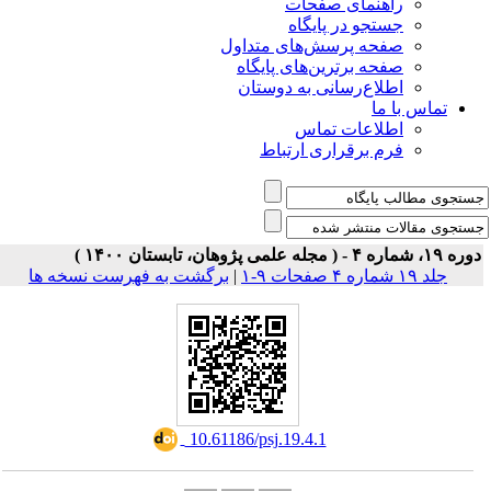
ی صفحات
ر پایگاه
رسش‌های متداول
رین‌های پایگاه
سانی به دوستان
ت تماس
راری ارتباط
برگشت به فهرست نسخه ها
|
‎ 10.61186/psj.19.4.1