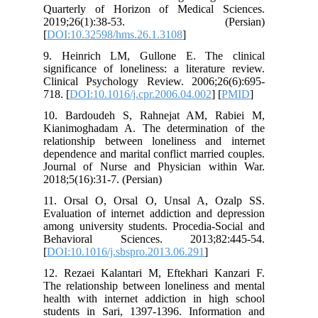
Quarterly of Horizon of Medical S
2019;26(1):38-53. (Per
[
DOI:10.32598/hms.26.1.3108
]
9. Heinrich LM, Gullone E. The c
significance of loneliness: a literatur
Clinical Psychology Review. 2006;26
718. [
DOI:10.1016/j.cpr.2006.04.002
] [
10. Bardoudeh S, Rahnejat AM, Ra
Kianimoghadam A. The determinatio
relationship between loneliness and 
dependence and marital conflict married
Journal of Nurse and Physician wit
2018;5(16):31-7. (Persian)
11. Orsal O, Orsal O, Unsal A, Oz
Evaluation of internet addiction and d
among university students. Procedia-So
Behavioral Sciences. 2013;82:
[
DOI:10.1016/j.sbspro.2013.06.291
]
12. Rezaei Kalantari M, Eftekhari Ka
The relationship between loneliness an
health with internet addiction in hig
students in Sari, 1397-1396. Informa