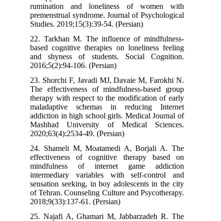
rumination and loneliness of wom
premenstrual syndrome. Journal of Psyc
Studies. 2019;15(3):39-54. (Persian)
22. Tarkhan M. The influence of mind
based cognitive therapies on lonelines
and shyness of students. Social Co
2016;5(2):94-106. (Persian)
23. Shorchi F, Javadi MJ, Davaie M, Fa
The effectiveness of mindfulness-bas
therapy with respect to the modification
maladaptive schemas in reducing I
addiction in high school girls. Medical J
Mashhad University of Medical Sc
2020;63(4):2534-49. (Persian)
24. Shameli M, Moatamedi A, Borjal
effectiveness of cognitive therapy 
mindfulness of internet game ad
intermediary variables with self-con
sensation seeking, in boy adolescents in
of Tehran. Counseling Culture and Psyc
2018;9(33):137-61. (Persian)
25. Najafi A, Ghamari M, Jabbarzade