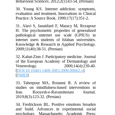
Behavioral Sciences. 2012;2(1):43-54. (
30. Young KS. Internet addiction: s
evaluation and treatment. Innovations in
Practice: A Source Book. 1999;17(17):3
31. Alavi S, Janatifard F, Maracy M, 
H. The psychometric properties of gen
pathological unternet use scale (G
internet users students of Isfahan univ
Knowledge & Research in Applied Psy
2009;11(40):38-51. (Persian)
32. Kabat-Zinn J. Participatory medicine
of the European Academy of Dermato
Venereology. 2000;14(4):2
[
DOI:10.1046/j.1468-3083.2000.00062.
[
PMID
]
33. Taherpour MA, Rostami R. A re
studies on mindfulness-based interven
Iran. Rooyesh-e-Ravanshenasi J
2019;8(3):123-32. (Persian)
34. Fredrickson BL. Positive emotions
and build. Advances in experimenta
psychology. Massachusetts: Academi