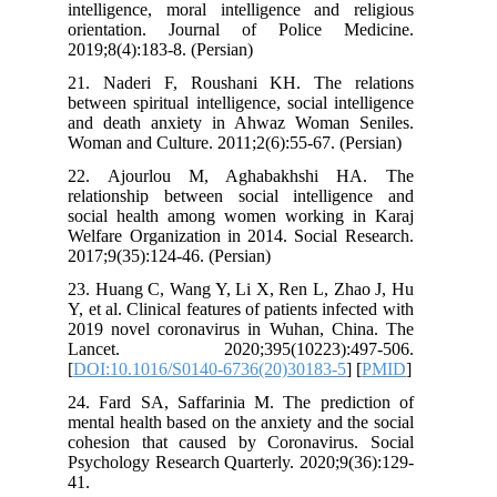
intelligence, moral intelligence and r
orientation. Journal of Police Me
2019;8(4):183-8. (Persian)
21. Naderi F, Roushani KH. The re
between spiritual intelligence, social int
and death anxiety in Ahwaz Woman 
Woman and Culture. 2011;2(6):55-67. (P
22. Ajourlou M, Aghabakhshi 
relationship between social intellig
social health among women working 
Welfare Organization in 2014. Social R
2017;9(35):124-46. (Persian)
23. Huang C, Wang Y, Li X, Ren L, Zh
Y, et al. Clinical features of patients inf
2019 novel coronavirus in Wuhan, Ch
Lancet. 2020;395(10223):49
[
DOI:10.1016/S0140-6736(20)30183-5
]
24. Fard SA, Saffarinia M. The predi
mental health based on the anxiety and t
cohesion that caused by Coronavirus
Psychology Research Quarterly. 2020;9(
41.