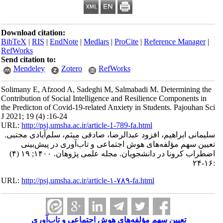
Download citation:
BibTeX
|
RIS
|
EndNote
|
Medlars
|
ProCite
|
Refe
RefWorks
Send citation to:
Mendeley
Zotero
RefWorks
Solimany E, Afzood A, Sadeghi M, Salmabadi M.
Contribution of Social Intelligence and Resilienc
the Predicton of Covid-19-related Anxiety in Stud
J 2021; 19 (4) :16-24
URL:
http://psj.umsha.ac.ir/article-1-789-fa.html
 افزود عبدالرضا، صادقی میثم، سلم‌آبادی مجتبی
های هوش اجتماعی و تاب‌آوری در پیش‌بینی
اضطراب کرونا در دانشجویان. مجله علمی پژوهان. ۱۴۰۰; ۱۹ (۴)
URL:
http://psj.umsha.ac.ir/article-۱-۷۸۹-fa.html
م مؤلفه‌های هوش اجتماعی و تاب‌آوری