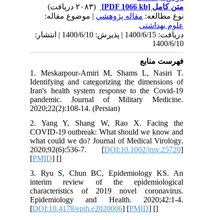
(۲۰۸۳ دریافت)
[PDF 1066 kb]
ل
لعه
مقاله پژوهشي
| موضوع مقاله:
اشتی
دریافت: 1400/6/15 | پذیرش: 1400/6/10 | انتشار:
1
نابع
1. Meskarpour-Amiri M, Shams L, N
Identifying and categorizing the dimen
Iran's health system response to the 
pandemic. Journal of Military Me
2020;22(2):108-14. (Persian)
2. Yang Y, Shang W, Rao X. Fac
COVID‐19 outbreak: What should we 
what could we do? Journal of Medical V
2020;92(6):536-7. [
DOI:10.1002/jm
[
PMID
] [
]
3. Ryu S, Chun BC, Epidemiology
interim review of the epidemio
characteristics of 2019 novel coro
Epidemiology and Health. 2020;
[
DOI:10.4178/epih.e2020006
] [
PMID
] [