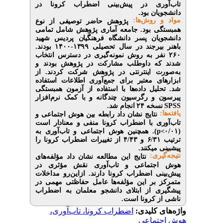
ری در پیش‌بینی اضطراب کرونا در
ان بود
 روش‌‌ها
پژوهش حاضر توصیفی از نوع
 بود. جامعه آماری پژوهش شامل تمامی
ان پسر دانشگاه فرهنگیان پردیس شهید
باهنر بیرجند در سال تحصیلی ۱۳۹۹-۱۴۰۰ بودند.
۲۶۰ به روش نمونه‌گیری در دسترس انتخاب
ه داوطلب مشارکت در پژوهش بودند و
 اینترنتی در پژوهش شرکت کردند. از
ی معتبر برای جمع‌آوری اطلاعات استفاده
یل داده‌ها با استفاده از آزمون همبستگی
و رگرسیون چندگانه و با کمک نرم‌افزار
 ۲۴ انجام شد
نتایج نشان داد
رابطه بین هوش اجتماعی و
ی با اضطراب کرونا منفی و معنا‌دار است
همچنین هوش اجتماعی و تاب‌آوری به
).
ترتیب ۶/۳۱ و ۴/۴۳ از تغییرات اضطراب کرونا را
 می‏کنند
یری
نتایج این مطالعه نشان داد مؤلفه‌های
تماعی و تاب‌آوری نقش مؤثری در
ی اضطراب کرونا دارند. ازاین‌رو مداخلات
بر این مؤلفه‌ها عامل حفاظتی مهمی در
 از ابتلای دانشجو معلمان به اضطراب
ز کرونا است
ی کلیدی
اضطراب کرونا، تاب‌آوری،
ماعی