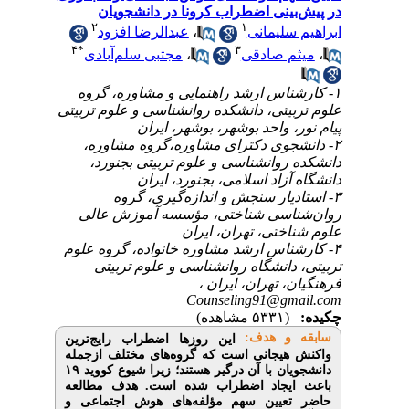
ینی اضطراب کرونا در دانشجویان
۲
۱
عبدالرضا افزود
،
سلیمانی
۴
*
۳
مجتبی سلم‌آبادی
،
 صادقی
۱-  ارشد راهنمایی و مشاوره، گروه
یتی، دانشکده روانشناسی و علوم تربیتی
 واحد بوشهر، بوشهر، ایران
۲- ی دکترای مشاوره،گروه مشاوره
 روانشناسی و علوم تربیتی بجنورد
زاد اسلامی، بجنورد، ایران
۳- ر سنجش و اندازه‌گیری، گروه
اسی شناختی، مؤسسه آموزش عالی
ختی، تهران، ایران
۴-  ارشد مشاوره خانواده، گروه علوم
دانشگاه روانشناسی و علوم تربیتی
ن، تهران، ایران
Counseling91@g
(۵۳۳۱ مشاهده)
 و هدف
این روزها اضطراب رایج‌ترین
هیجانی است که گروه‌های مختلف ازجمله
دانشجویان با آن درگیر هستند؛ زیرا شیوع کووید ۱۹
یجاد اضطراب شده ‌است. هدف مطالعه
عیین سهم مؤلفه‌های هوش اجتماعی و