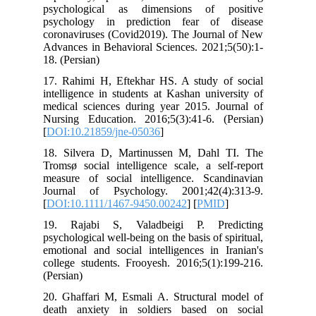
psychological as dimensions of p
psychology in prediction fear of 
coronaviruses (Covid2019). The Journa
Advances in Behavioral Sciences. 2021;
18. (Persian)
17. Rahimi H, Eftekhar HS. A study o
intelligence in students at Kashan univ
medical sciences during year 2015. Jo
Nursing Education. 2016;5(3):41-6. (
[
DOI:10.21859/jne-05036
]
18. Silvera D, Martinussen M, Dahl
Tromsø social intelligence scale, a se
measure of social intelligence. Scan
Journal of Psychology. 2001;42(4)
[
DOI:10.1111/1467-9450.00242
] [
PMI
19. Rajabi S, Valadbeigi P. Pre
psychological well-being on the basis of s
emotional and social intelligences in 
college students. Frooyesh. 2016;5(1):
(Persian)
20. Ghaffari M, Esmali A. Structural 
death anxiety in soldiers based o