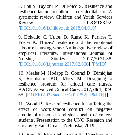
8. Lou Y, Taylor EP, Di Folco S. Resil
resilience factors in children in residenti
systematic review. Children and Youth 
Review. 2018;89:83
[
DOI:10.1016/j.childyouth.2018.04.010
9. Delgado C, Upton D, Ranse K, Fu
Foster K. Nurses' resilience and the e
labour of nursing work: An integrative 
empirical literature. International Jo
Nursing Studies. 2017;70:
[
DOI:10.1016/j.ijnurstu.2017.02.008
] [
P
10. Mealer M, Hodapp R, Conrad D, D
S, Rothbaum BO, Moss M. Desi
resilience program for critical care
AACN Advanced Critical Care. 2017;28
65. [
DOI:10.4037/aacnacc2017252
] [
P
11. Wood B. Role of resilience in buff
effect of work-school conflict on 
emotional responses and sleep health o
students. Presentation to the UNO Rese
Creativity Fair, Omaha, Nebraska; 2019.
12. Eyni S, Ebadi M, Torabi N. Deve