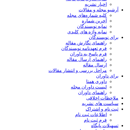
ریه
مقالات
اره‌های مجله
ماره
یسندگان
ژه های کلیدی
ن
 نگارش مقاله
دنامه نویسندگان
خ به داوران
 ارسال مقاله
قاله
ررسی و انتشار مقالات
متا
وران مجله
 داوران
قی
شریه
راک
 ثبت نام
 نام