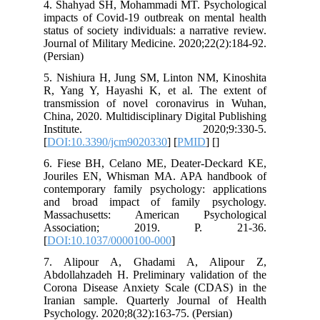
4. Shahyad SH, Mohammadi MT. Psych
impacts of Covid-19 outbreak on menta
status of society individuals: a narrativ
Journal of Military Medicine. 2020;22(2
(Persian)
5. Nishiura H, Jung SM, Linton NM, K
R, Yang Y, Hayashi K, et al. The e
transmission of novel coronavirus i
China, 2020. Multidisciplinary Digital P
Institute. 2020;9:3
[
DOI:10.3390/jcm9020330
] [
PMID
] [
]
6. Fiese BH, Celano ME, Deater-Dec
Jouriles EN, Whisman MA. APA hand
contemporary family psychology: appl
and broad impact of family psyc
Massachusetts: American Psycho
Association; 2019. P. 2
[
DOI:10.1037/0000100-000
]
7. Alipour A, Ghadami A, Ali
Abdollahzadeh H. Preliminary validatio
Corona Disease Anxiety Scale (CDAS
Iranian sample. Quarterly Journal o
Psychology. 2020;8(32):163-75. (Persian