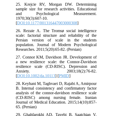
25. Krejcie RV, Morgan DW. Dete
sample size for research activities. Ed
and Psychological Measur
1970;30(3):607-10.
[
DOI:10.1177/001316447003000308
]
26. Rezaie A. The Tromsø social inte
scale: factorial structure and reliabili
Persian version of scale in the s
population. Journal of Modern Psych
Researches. 2011;5(20):65-82. (Persian)
27. Connor KM, Davidson JR. Develo
a new resilience scale: the Connor‐
resilience scale (CD‐RISC). Depres
Anxiety. 2003;18(2):7
[
DOI:10.1002/da.10113
] [
PMID
]
28. Keyhani M, Taghvaei D, Rajabi A, 
B. Internal consistency and confirmato
analysis of the connor-davidson resilie
(CD-RISC) among nursing female. 
Journal of Medical Education. 2015;14(
65. (Persian)
29. Ghahfarokhi AD, Tayebi B, Saat