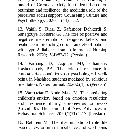
model of Corona anxiety in students 
optimism and resilience: the mediating ro
perceived social support. Counseling Cu
Psychotherapy. 2020;11(43):1-32.
13. Vakili S, Riazi Z, Safarpoor Deh
Sanagouye Moharer G. The role of posi
negative meta-emotions, religious bel
resilience in predicting corona anxiety of
with type 2 diabetes. Iranian Journal o
Research. 2020;15(4):83-92. (Persian)
14. Farhang D, Asghari MJ, G
Hashemabady BA. The role of resil
corona crisis conditions on psychologi
being in Mashhad students mediated by 
orientation. Nafas Journal. 2020;6(4):5. 
15. Varmaziar F, Amiri Majd M. The pr
children's anxiety based on emotion re
and resilience during coronavirus o
(Covid-19). The Journal of New Adv
Behavioral Sciences. 2020;5(51):1-13. (
16. Rahman M. The discriminational r
expectancy, optimism, resilience and w