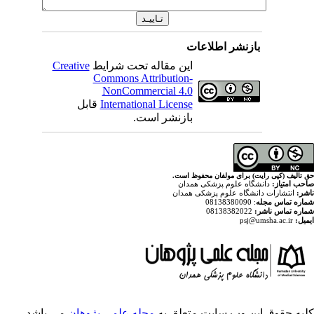
اطلاعات
Creative
این مقاله تحت شرایط
Commons Attribution-
NonCommercial 4.0
قابل
International License
بازنشر است.
ولفان محفوظ است
پزشکی همدان
م پزشکی همدان
ایت متعلق به
مجله علمی پژوهان
می باشد.