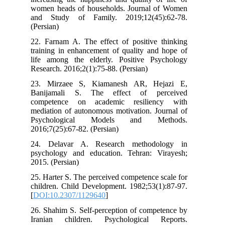
women heads of households. Journal 
and Study of Family. 2019;12(45)
(Persian)
22. Farnam A. The effect of positive 
training in enhancement of quality and
life among the elderly. Positive Ps
Research. 2016;2(1):75-88. (Persian)
23. Mirzaee S, Kiamanesh AR, He
Banijamali S. The effect of pe
competence on academic resilien
mediation of autonomous motivation. ‫Journal of
Psychological Models and Me
2016;7(25):67-82. (Persian) ‬‬‬‬‬
24. Delavar A. Research methodo
psychology and education. Tehran: V
2015. (Persian)
25. Harter S. The perceived competence 
children. Child Development. 1982;53(1
[
DOI:10.2307/1129640
]
26. Shahim S. Self-perception of compe
Iranian children. Psychological R