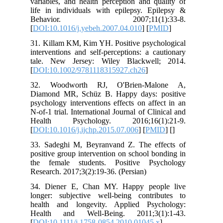
variables, and health perception and q
life in individuals with epilepsy. Ep
Behavior. 2007;11(1):
[
DOI:10.1016/j.yebeh.2007.04.010
] [
P
31. Killam KM, Kim YH. Positive psych
interventions and self-perceptions: a c
tale. New Jersey: Wiley Blackwell
[
DOI:10.1002/9781118315927.ch26
]
32. Woodworth RJ, O'Brien-Ma
Diamond MR, Schüz B. Happy days: 
psychology interventions effects on aff
N-of-1 trial. International Journal of Cli
Health Psychology. 2016;16(1
[
DOI:10.1016/j.ijchp.2015.07.006
] [
PM
33. Sadeghi M, Beyranvand Z. The ef
positive group intervention on school b
the female students. Positive Psy
Research. 2017;3(2):19-36. (Persian)
34. Diener E, Chan MY. Happy peop
longer: subjective well‐being contri
health and longevity. Applied Psy
Health and Well‐Being. 2011;3(1
[
DOI:10.1111/j.1758-0854.2010.01045.