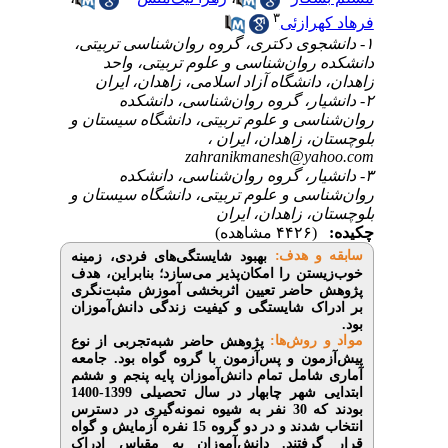
۳
رازئی
۱- ی دکتری، گروه روان‌شناسی تربیتی
روان‌شناسی و علوم تربیتی، واحد
انشگاه آزاد اسلامی، زاهدان، ایران
۲- ، گروه روان‌شناسی، دانشکده
سی و علوم تربیتی، دانشگاه سیستان و
ن، زاهدان، ایران
zahranikmanesh@ya
۳- ، گروه روان‌شناسی، دانشکده
سی و علوم تربیتی، دانشگاه سیستان و
، زاهدان، ایران
(۴۴۲۶ مشاهده)
 و هدف
بهبود شایستگی‌های فردی، زمینه
تن را امکان‌پذیر می‌سازد؛ بنابراین، هدف
اضر تعیین اثربخشی آموزش مثبت‌نگری
ک شایستگی و کیفیت زندگی دانش‌آموزان
روش‌‌ها
پژوهش حاضر شبه‌تجربی از نوع
ون و پس‌آزمون با گروه گواه بود. جامعه
امل تمام دانش‌آموزان پایه پنجم و ششم
ابتدایی شهر چابهار در سال تحصیلی 1399-1400
بودند که 30 نفر به شیوه نمونه‌گیری در دسترس
انتخاب شدند و در دو گروه 15 نفره آزمایش و گواه
گرفتند
دانش‌آموزان
به مقیاس ادراک