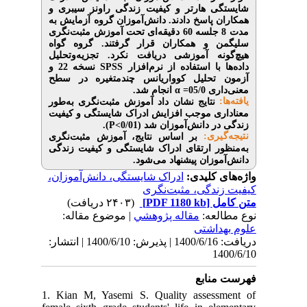
 هارتر و کیفیت زندگی راونز سیبری و
 پاسخ دادند
دانش‌آموزان
گروه آزمایش به
آموزش مثبت‌نگری
 و همکاران قرار گرفتند. گروه گواه
ه آموزشی دریافت نکرد. تجزیه‌وتحلیل
نسخه 22 و
SPSS
با استفاده از نرم‌افزار
حلیل کوواریانس چندمتغیره
در سطح
انجام شد.
α
05/0
نتایج نشان داد آموزش مثبت‌نگری به‌طور
ی موجب افزایش ادراک شایستگی و کیفیت
.
)
P
 دانش‌آموزان شد (0/01
یری
بر اساس نتایج، آموزش مثبت‌نگری
ر ارتقای ادراک شایستگی و کیفیت زندگی
موزان پیشنهاد می‌شود
ی کلیدی
ادراک شایستگی، دانش‌آموزان،
دگی، مثبت‌نگری
(۲۴۰۳ دریافت)
[PDF 1180 kb]
ل
لعه
مقاله پژوهشي
| موضوع مقاله:
اشتی
دریافت: 1400/6/16 | پذیرش: 1400/6/10 | انتشار:
1
نابع
1. Kian M, Yasemi S. Quality asses