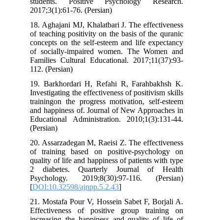
students. Positive Psychology Re
2017;3(1):61-76. (Persian)
18. Aghajani MJ, Khalatbari J. The effe
of teaching positivity on the basis of th
concepts on the self-esteem and life e
of socially-impaired women. The W
Families Cultural Educational. 2017;11
112. (Persian)
19. Barkhordari H, Refahi R, Farahb
Investigating the effectiveness of positivi
trainingon the progress motivation, se
and happiness of. Journal of New Appro
Educational Administration. 2010;1(3)
(Persian)
20. Assarzadegan M, Raeisi Z. The effe
of training based on positive-psych
quality of life and happiness of patients 
2 diabetes. Quarterly Journal of
Psychology. 2019;8(30):97-116. (P
[
DOI:10.32598/ajnpp.5.2.43
]
21. Mostafa Pour V, Hossein Sabet F, B
Effectiveness of positive group tra
increasing the happiness and quality o