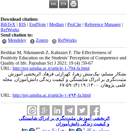
Download citation:
BibTeX
|
RIS
|
EndNote
|
Medlars
|
ProCite
|
Refe
RefWorks
Send citation to:
Mendeley
Zotero
RefWorks
Beshkar M, Nikmanesh Z, Kahrazei F. The Effect
Positivity Education on the Students’ Perception
Quality of life. Pajouhan Sci J 2021; 19 (4) :59-67
URL:
http://psj.umsha.ac.ir/article-1-794-fa.html
منش زهرا، کهرازئی فرهاد. اثربخشی آموزش
اک شایستگی و کیفیت زندگی دانش‌آموزان. مجله
URL:
http://psj.umsha.ac.ir/article-۱-۷۹۴-fa.html
آموزش مثبت‌نگری بر ادراک شایستگی
زندگی دانش‌آموزان
۲
*
۱
،
زهرا نیک‌منش
،
کار