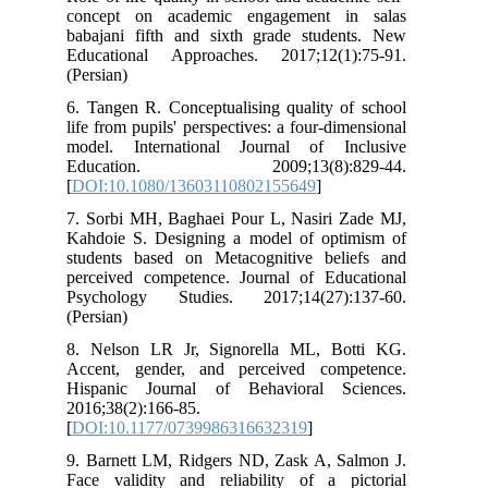
concept on academic engagement i
babajani fifth and sixth grade stude
Educational Approaches. 2017;12(1
(Persian)
6. Tangen R. Conceptualising quality o
life from pupils' perspectives: a four‐di
model. International Journal of I
Education. 2009;13(8):8
[
DOI:10.1080/13603110802155649
]
7. Sorbi MH, Baghaei Pour L, Nasiri 
Kahdoie S. Designing a model of opt
students based on Metacognitive bel
perceived competence. Journal of Edu
Psychology Studies. 2017;14(27):
(Persian)
8. Nelson LR Jr, Signorella ML, B
Accent, gender, and perceived com
Hispanic Journal of Behavioral Sc
2016;38(2):166-85.
[
DOI:10.1177/0739986316632319
]
9. Barnett LM, Ridgers ND, Zask A, S
Face validity and reliability of a p