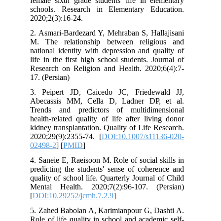
female sixth grade students' life in e
schools. Research in Elementary Ed
2020;2(3):16-24.
2. Asmari-Bardezard Y, Mehraban S, Hal
M. The relationship between relig
national identity with depression and q
life in the first high school students. J
Research on Religion and Health. 2020
17. (Persian)
3. Peipert JD, Caicedo JC, Friede
Abecassis MM, Cella D, Ladner DP,
Trends and predictors of multidim
health-related quality of life after liv
kidney transplantation. Quality of Life 
2020;29(9):2355-74. [
DOI:10.1007/s11
02498-2
] [
PMID
]
4. Saneie E, Raeisoon M. Role of social 
predicting the students' sense of cohe
quality of school life. Quarterly Journal
Mental Health. 2020;7(2):96-107. (
[
DOI:10.29252/jcmh.7.2.9
]
5. Zahed Babolan A, Karimianpour G, D
Role of life quality in school and acade