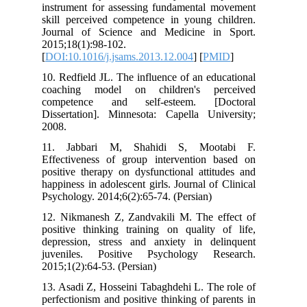
instrument for assessing fundamental 
skill perceived competence in young c
Journal of Science and Medicine i
2015;18(1):98-102.
[
DOI:10.1016/j.jsams.2013.12.004
] [
PM
10. Redfield JL. The influence of an ed
coaching model on children's pe
competence and self-esteem. [D
Dissertation]. Minnesota: Capella Uni
2008.
11. Jabbari M, Shahidi S, Moo
Effectiveness of group intervention 
positive therapy on dysfunctional atti
happiness in adolescent girls. Journal of
Psychology. 2014;6(2):65-74. (Persian)
12. Nikmanesh Z, Zandvakili M. The e
positive thinking training on quality 
depression, stress and anxiety in de
juveniles. Positive Psychology Re
2015;1(2):64-53. (Persian)
13. Asadi Z, Hosseini Tabaghdehi L. Th
perfectionism and positive thinking of p