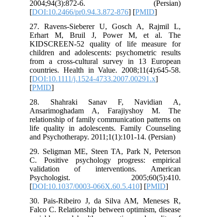
2004;94(3):872-6. (Per
[
DOI:10.2466/pr0.94.3.872-876
] [
PMI
27. Ravens-Sieberer U, Gosch A, R
Erhart M, Bruil J, Power M, et 
KIDSCREEN-52 quality of life meas
children and adolescents: psychometric
from a cross-cultural survey in 13 
countries. Health in Value. 2008;11(4)
[
DOI:10.1111/j.1524-4733.2007.00291.
[
PMID
]
28. Shahraki Sanav F, Navid
Ansarimoghadam A, Farajiyshoy
relationship of family communication pa
life quality in adolescents. Family Co
and Psychotherapy. 2011;1(1):101-14. (P
29. Seligman ME, Steen TA, Park N, 
C. Positive psychology progress: e
validation of interventions. A
Psychologist. 2005;60(5
[
DOI:10.1037/0003-066X.60.5.410
] [
P
30. Pais-Ribeiro J, da Silva AM, Me
Falco C. Relationship between optimism