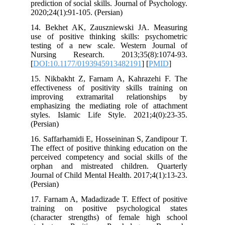
prediction of social skills. Journal of Ps
2020;24(1):91-105. (Persian)
14. Bekhet AK, Zauszniewski JA. M
use of positive thinking skills: psyc
testing of a new scale. Western Jo
Nursing Research. 2013;35(8):1
[
DOI:10.1177/0193945913482191
] [
PM
15. Nikbakht Z, Farnam A, Kahrazeh
effectiveness of positivity skills tra
improving extramarital relations
emphasizing the mediating role of at
styles. Islamic Life Style. 2021;4(0
(Persian)
16. Saffarhamidi E, Hosseininan S, Zan
The effect of positive thinking educati
perceived competency and social skill
orphan and mistreated children. Q
Journal of Child Mental Health. 2017;4(
(Persian)
17. Farnam A, Madadizade T. Effect of 
training on positive psychologica
(character strengths) of female hig