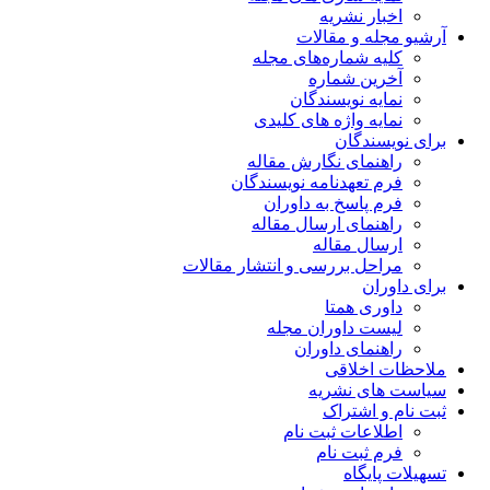
ریه
مقالات
اره‌های مجله
ماره
یسندگان
ژه های کلیدی
ن
 نگارش مقاله
دنامه نویسندگان
خ به داوران
 ارسال مقاله
قاله
ررسی و انتشار مقالات
متا
وران مجله
 داوران
قی
شریه
راک
 ثبت نام
 نام