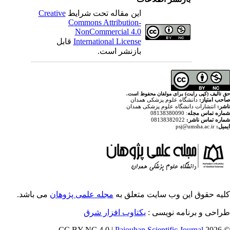
Creative
این مقاله تحت شرایط
Commons Attribution-
NonCommercial 4.0
قابل
International License
بازنشر است.
ولفان محفوظ است
پزشکی همدان
م پزشکی همدان
ایت متعلق به
مجله علمی پژوهان
می باشد.
ویسی
یکتاوب افزار شرق
Pajouhan Scien