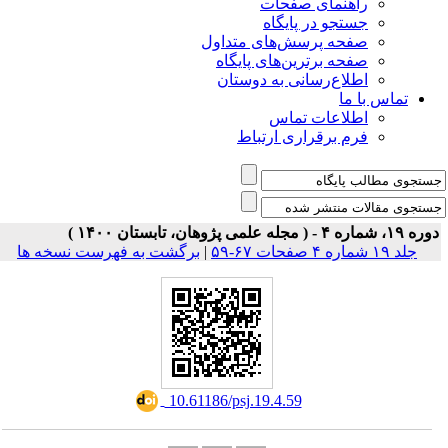
ی صفحات
ر پایگاه
رسش‌های متداول
رین‌های پایگاه
سانی به دوستان
ت تماس
راری ارتباط
برگشت به فهرست نسخه ها
|
‎ 10.61186/psj.19.4.59