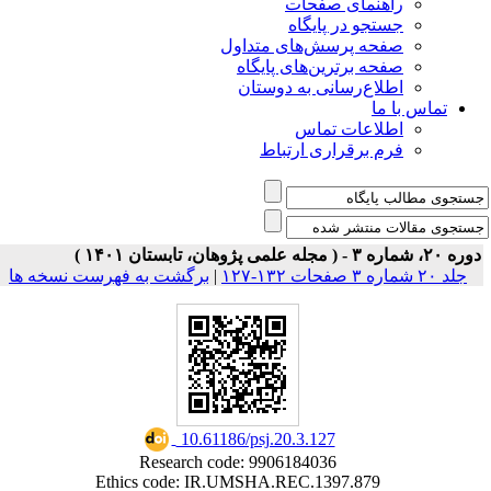
ی صفحات
ر پایگاه
رسش‌های متداول
رین‌های پایگاه
سانی به دوستان
ت تماس
راری ارتباط
برگشت به فهرست نسخه ها
|
‎ 10.61186/psj.20.3.127
Research code: 9906184036
Ethics code: IR.UMSHA.REC.1397