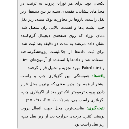
ود. برای هر نوزاد، پروب به ترتیب در
پیشانی، قفسه‌ی سینه در بین دنده‌ها، زیر
ت، بازوها در مجاورت نوک سینه، زیر بغل
شت پاها و قسمت بالایی ران متصل شد
زاد که روی صفحه‌ی دیجیتال گرم‌کننده‌
اده می‌شد به مدت دو دقیقه بعد ثبت شد
ت داده‌ها از چک‌لیست پژوهشگرساخته
t-test
شد و داده‌ها با استفاده از آزمون‌های
.
مورد تجزیه و تحلیل قرار گرفتند
Paired
همبستگی بین آگزیلاری چپ و راست
ز همه بود، بدین معنی که بهترین محل قرار
روب ترمومتر انکباتور بعد از اگزیلاری چپ
.
)
r
، ۰/۹۱ =
P
ی راست می‌باشد (۰/۰۰۱
یری
مناسب‌ترین محل جهت اتصال پروب
کنترل درجه‌ی حرارت بعد از زیر بغل چپ
.
 راست بود