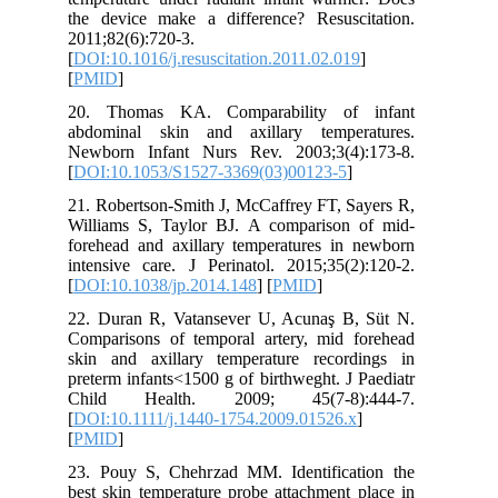
the device make a difference? Resusc
2011;82(6):720-3.
[
DOI:10.1016/j.resuscitation.2011.02.01
[
PMID
]
20. Thomas KA. Comparability of
abdominal skin and axillary tempe
Newborn Infant Nurs Rev. 2003;3(4
[
DOI:10.1053/S1527-3369(03)00123-5
]
21. Robertson-Smith J, McCaffrey FT, S
Williams S, Taylor BJ. A comparison
forehead and axillary temperatures in
intensive care. J Perinatol. 2015;35(2
[
DOI:10.1038/jp.2014.148
] [
PMID
]
22. Duran R, Vatansever U, Acunaş B
Comparisons of temporal artery, mid 
skin and axillary temperature recor
preterm infants<1500 g of birthweght. J
Child Health. 2009; 45(7-8):
[
DOI:10.1111/j.1440-1754.2009.01526.
[
PMID
]
23. Pouy S, Chehrzad MM. Identifica
best skin temperature probe attachment