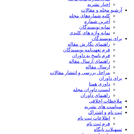
ریه
مقالات
اره‌های مجله
ماره
یسندگان
ژه های کلیدی
ن
 نگارش مقاله
دنامه نویسندگان
خ به داوران
 ارسال مقاله
قاله
ررسی و انتشار مقالات
متا
وران مجله
 داوران
قی
شریه
راک
 ثبت نام
 نام