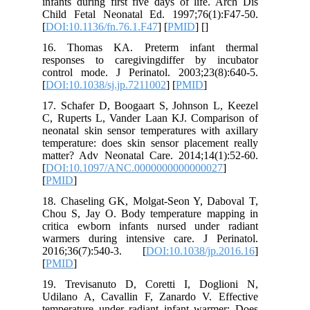
infants during first five days of life.
Child Fetal Neonatal Ed. 1997;76(1)
[
DOI:10.1136/fn.76.1.F47
] [
PMID
] [
]
16. Thomas KA. Preterm infant 
responses to caregivingdiffer by i
control mode. J Perinatol. 2003;23(8
[
DOI:10.1038/sj.jp.7211002
] [
PMID
]
17. Schafer D, Boogaart S, Johnson L
C, Ruperts L, Vander Laan KJ. Compa
neonatal skin sensor temperatures with
temperature: does skin sensor placemen
matter? Adv Neonatal Care. 2014;14(1
[
DOI:10.1097/ANC.000000000000002
[
PMID
]
18. Chaseling GK, Molgat-Seon Y, Da
Chou S, Jay O. Body temperature ma
critica ewborn infants nursed under
warmers during intensive care. J Pe
2016;36(7):540-3. [
DOI:10.1038/jp.
[
PMID
]
19. Trevisanuto D, Coretti I, Dog
Udilano A, Cavallin F, Zanardo V. E
temperature under radiant infant warm