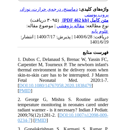
ی کلیدی
دماسنج، درجه‌ی حرارت، نوزاد،
ستی
(۳۰۹۵ دریافت)
[PDF 462 kb]
ل
لعه
مقاله پژوهشي
| موضوع مقاله:
دریافت: 1400/6/28 | پذیرش: 1400/7/17 | انتشار:
1
نابع
1. Dubos C, Delanaud S, Brenac W, Ya
Carpentier M, Tourneux P. The newborn 
thermal environment in the delivery r
skin-to-skin care has to be interrupted.
Fetal Neonatal Med. 202
[
DOI:10.1080/14767058.2020.1838479
[
PMID
]
2. George G, Mishra S. Routine a
temperature monitoring in neonates car
radiant warmer - is it necessary? Indian J
2009;76(12):1281-2. [
DOI:10.1007/s12
0234-7
] [
PMID
]
3. Gopalakrishnan S, Karmani S, R