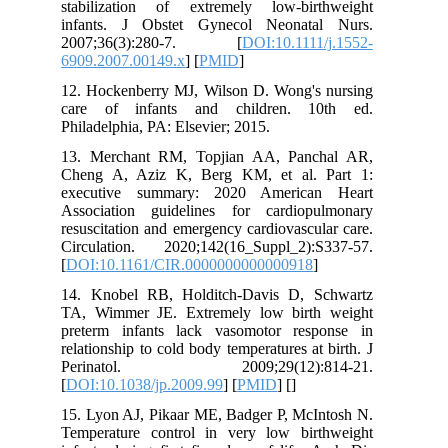
stabilization of extremely low‐bir
infants. J Obstet Gynecol Neonata
2007;36(3):280-7. [
DOI:10.1111
6909.2007.00149.x
] [
PMID
]
12. Hockenberry MJ, Wilson D. Wong's
care of infants and children. 1
Philadelphia, PA: Elsevier; 2015.
13. Merchant RM, Topjian AA, Panc
Cheng A, Aziz K, Berg KM, et al. 
executive summary: 2020 America
Association guidelines for cardiop
resuscitation and emergency cardiovascu
Circulation. 2020;142(16_Suppl_2):
[
DOI:10.1161/CIR.0000000000000918
]
14. Knobel RB, Holditch-Davis D, 
TA, Wimmer JE. Extremely low birt
preterm infants lack vasomotor res
relationship to cold body temperatures at
Perinatol. 2009;29(12):8
[
DOI:10.1038/jp.2009.99
] [
PMID
] [
]
15. Lyon AJ, Pikaar ME, Badger P, McI
Temperature control in very low bir