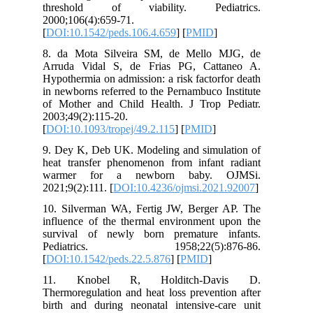
threshold of viability. Pedi
2000;106(4):659-71.
[
DOI:10.1542/peds.106.4.659
] [
PMID
]
8. da Mota Silveira SM, de Mello 
Arruda Vidal S, de Frias PG, Catt
Hypothermia on admission: a risk factor
in newborns referred to the Pernambuco 
of Mother and Child Health. J Trop 
2003;49(2):115-20.
[
DOI:10.1093/tropej/49.2.115
] [
PMID
]
9. Dey K, Deb UK. Modeling and simul
heat transfer phenomenon from infant
warmer for a newborn baby. 
2021;9(2):111. [
DOI:10.4236/ojmsi.202
10. Silverman WA, Fertig JW, Berger
influence of the thermal environment 
survival of newly born premature 
Pediatrics. 1958;22(5):8
[
DOI:10.1542/peds.22.5.876
] [
PMID
]
11. Knobel R, Holditch‐Da
Thermoregulation and heat loss prevent
birth and during neonatal intensive‐c