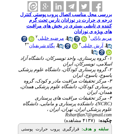
حل مناسب اتصال پروب پوستی کنترل
رارت در نوزادان نارس تحت گرم
تابشی بستری در بخش های مراقبت
 ی نوزادان
۲
۱
مرضیه خلیلی
،
ئی
۴
*
۳
پگاه شریفیان
،
خلیلی
۱- ستاری، واحد تویسرکان، دانشگاه آزاد
تویسرکان، ایران
۲- ستاری کودکان، دانشگاه علوم پزشکی
اسوج، ایران
۳- قیقات مراقبت مادر و کودک، گروه
 کودکان، دانشگاه علوم پزشکی همدان
یران
۴- قیقات مراقبت های پرستاری
(NCRC)، نشکده‌ پرستاری و مامایی، دانشگاه
شکی ایران، تهران، ایران
Rsharifian7@g
(۴۱۳۷ مشاهده)
 و هدف
قرارگیری پروب حرارت پوستی