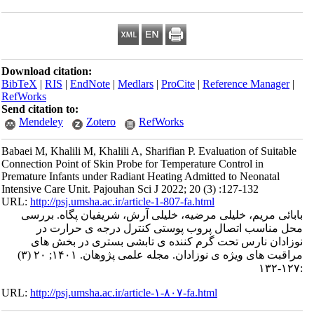
Download citation:
BibTeX
|
RIS
|
EndNote
|
Medlars
|
ProCite
|
Refe
RefWorks
Send citation to:
Mendeley
Zotero
RefWorks
Babaei M, Khalili M, Khalili A, Sharifian P. Evalu
Connection Point of Skin Probe for Temperature C
Premature Infants under Radiant Heating Admitte
Intensive Care Unit. Pajouhan Sci J 2022; 20 (3) 
URL:
http://psj.umsha.ac.ir/article-1-807-fa.html
لی مرضیه، خلیلی آرش، شریفیان پگاه. بررسی
 پروب پوستی کنترل درجه ی حرارت در
ت گرم کننده ی تابشی بستری در بخش های
مراقبت های ویژه ی نوزادان. مجله علمی پژوهان. ۱۴۰۱; ۲۰ (۳)
URL:
http://psj.umsha.ac.ir/article-۱-۸۰۷-fa.html