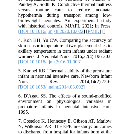
Pandey A, Sodhi K. Conductive thermal 
versus routine care to reduce n
hypothermia during transport amo
birthweight neonates: An experiment
with historical controls. MJAFI. 2021; 
[
DOI:10.1016/j.mjafi.2020.10.022
] [
PM
4. Koh KH, Yu CW. Comparing the acc
skin sensor temperature at two placement
axillary temperature in term infants unde
warmers. J Neonatal Nurs. 2016;22(4):
[
DOI:10.1016/j.jnn.2016.01.003
]
5. Knobel RB. Thermal stability of the 
infant in neonatal intensive care. Newbo
Nurs Rev. 2014;14(2):
[
DOI:10.1053/j.nainr.2014.03.002
]
6. D'Agati SS. The effects of a sound-
environment on physiological vari
premature infants in neonatal intensi
1995.
7. Costeloe K, Hennessy E, Gibson AT
N, Wilkinson AR. The EPICure study: 
to discharge from hospital for infants bo