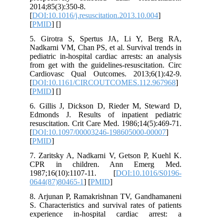
2014;85(3):350-8.
[
DOI:10.1016/j.resuscitation.2013.10.00
[
PMID
] [
]
5. Girotra S, Spertus JA, Li Y, B
Nadkarni VM, Chan PS, et al. Survival 
pediatric in-hospital cardiac arrests: an
from get with the guidelines-resuscitat
Cardiovasc Qual Outcomes. 2013;6(
[
DOI:10.1161/CIRCOUTCOMES.112.
[
PMID
] [
]
6. Gillis J, Dickson D, Rieder M, St
Edmonds J. Results of inpatient p
resuscitation. Crit Care Med. 1986;14(5
[
DOI:10.1097/00003246-198605000-00
[
PMID
]
7. Zaritsky A, Nadkarni V, Getson P, 
CPR in children. Ann Emer
1987;16(10):1107-11. [
DOI:10.101
0644(87)80465-1
] [
PMID
]
8. Arjunan P, Ramakrishnan TV, Gand
S. Characteristics and survival rates of
experience in-hospital cardiac ar