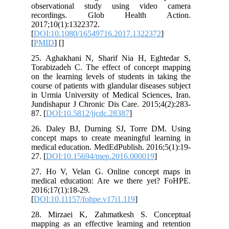
observational study using video
recordings. Glob Health A
2017;10(1):1322372.
[
DOI:10.1080/16549716.2017.1322372
[
PMID
] [
]
25. Aghakhani N, Sharif Nia H, Egh
Torabizadeh C. The effect of concept
on the learning levels of students in t
course of patients with glandular disease
in Urmia University of Medical Science
Jundishapur J Chronic Dis Care. 2015;4
87. [
DOI:10.5812/jjcdc.28387
]
26. Daley BJ, Durning SJ, Torre D
concept maps to create meaningful lea
medical education. MedEdPublish. 2016;
27. [
DOI:10.15694/mep.2016.000019
]
27. Ho V, Velan G. Online concept
medical education: Are we there yet
2016;17(1):18-29.
[
DOI:10.11157/fohpe.v17i1.119
]
28. Mirzaei K, Zahmatkesh S. Con
mapping as an effective learning and r