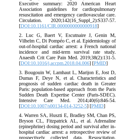
Executive summary: 2020 America
Association guidelines for cardiop
resuscitation and emergency cardiovascu
Circulation. 2020;142(16_Suppl_2):
[
DOI:10.1161/CIR.0000000000000918
]
2. Luc G, Baert V, Escutnaire J, 
Vilhelm C, Di Pompéo C, et al. Epidemi
out-of-hospital cardiac arrest: a French
incidence and mid-term survival rat
Anaesth Crit Care Pain Med. 2019;38(2
[
DOI:10.1016/j.accpm.2018.04.006
] [
P
3. Bougouin W, Lamhaut L, Marijon E,
Dumas F, Deye N, et al. Characteris
prognosis of sudden cardiac death in
Paris: population-based approach from 
Sudden Death Expertise Center (Pari
Intensive Care Med. 2014;40(6):
[
DOI:10.1007/s00134-014-3252-5
] [
PM
4. Warren SA, Huszti E, Bradley SM, 
Bryson CL, Fitzpatrick AL, et al. Ad
(epinephrine) dosing period and survival 
hospital cardiac arrest: a retrospective 
prospectively collected data. Resusc