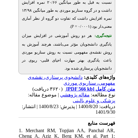
نسبت به قبل به طور میانگین ۲۰/۶۶ نمره افزایش
داشت و در گروه سناریو موردی به طور میانگین ۱۳/۹۸
زایش داشت که تفاوت دو گروه از نظر آماری
).
 (۰/۰۰۰۱
P
ری
هر دو روش آموزشی در افزایش میزان
دانشجویان مؤثر می‌باشند، هرچند آموزش به
ه‌ی مفهومی نسبت به روش سناریو موردی
دگیری بهتر مهارت احیای قلبی- ریوی در
ان پرستاری شده بود
ی کلیدی
دانشجوی پرستاری، نقشه‌ی
 سناریوی موردی
(۳۶۲۰ دریافت)
[PDF 566 kb]
ل
لعه
مقاله پژوهشي
| موضوع مقاله:
علوم بالینی
دریافت: 1400/8/20 | پذیرش: 1400/8/23 | انتشار:
1
نابع
1. Merchant RM, Topjian AA, Panc
Cheng A, Aziz K, Berg KM, et al. 