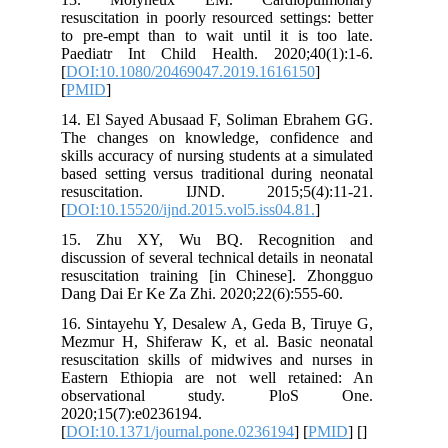
resuscitation in poorly resourced setting
to pre-empt than to wait until it is t
Paediatr Int Child Health. 2020;40
[
DOI:10.1080/20469047.2019.1616150
[
PMID
]
14. El Sayed Abusaad F, Soliman Ebr
The changes on knowledge, confide
skills accuracy of nursing students at a 
based setting versus traditional during
resuscitation. IJND. 2015;5(4)
[
DOI:10.15520/ijnd.2015.vol5.iss04.81.
15. Zhu XY, Wu BQ. Recogniti
discussion of several technical details in
resuscitation training [in Chinese]. 
Dang Dai Er Ke Za Zhi. 2020;22(6):555
16. Sintayehu Y, Desalew A, Geda B, T
Mezmur H, Shiferaw K, et al. Basic 
resuscitation skills of midwives and n
Eastern Ethiopia are not well reta
observational study. Plo
2020;15(7):e0236194.
[
DOI:10.1371/journal.pone.0236194
] [
P