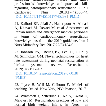
professionals' knowledge and practica
regarding cardiopulmonary resuscitatio
Cardiovasc Nurs. 2018;17(4):
[
DOI:10.1177/1474515117745298
] [
PM
21. Kalhori RP, Jalali A, Naderipour A
A, Khavasi M, Rezaei M, et al. Asses
Iranian nurses and emergency medical p
in terms of cardiopulmonary resus
knowledge based on the 2010 guideline
Nurs Midwifery Res. 2017;22(3):184-9.
22. Johnson PA, Cheung PY, Lee TF, 
M, Schmölzer GM. Novel technologies f
rate assessment during neonatal resusci
birth-a systematic review. Resusc
2019;143:196-207.
[
DOI:10.1016/j.resuscitation.2019.07.01
[
PMID
]
23. Joyce B, Weil M, Calhoun E. M
teaching. 9th ed. New York, NY: Pearso
24. Wrammert J, Zetterlund C, Kc A, 
Målqvist M. Resuscitation practices of
normal birth weight infants in Ne