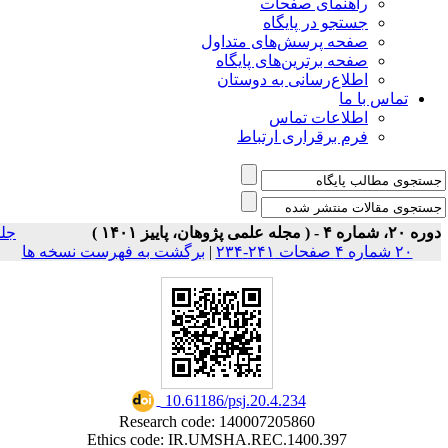
ی صفحات
ر پایگاه
رسش‌های متداول
رین‌های پایگاه
سانی به دوستان
ت تماس
راری ارتباط
جلد
برگشت به فهرست نسخه ها
|
‎ 10.61186/psj.20.4.234
Research code: 140007205860
Ethics code: IR.UMSHA.REC.1400