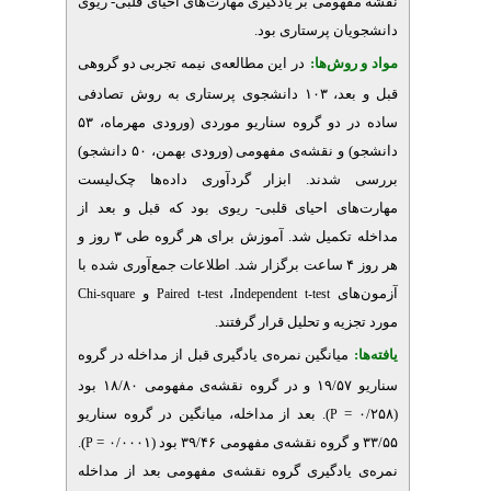
ومی بر یادگیری مهارت‌های احیای قلبی- ریوی
ان پرستاری بود
وش‌‌ها
در این مطالعه‌ی نیمه تجربی دو گروهی
قبل و بعد، ۱۰۳ دانشجوی پرستاری به روش تصادفی
ساده در دو گروه سناریو موردی (ورودی مهرماه، ۵۳
دانشجو) و نقشه‌ی مفهومی (ورودی بهمن، ۵۰ دانشجو)
دند. ابزار گردآوری داده‌ها چک‌لیست
ای احیای قلبی- ریوی بود که قبل و بعد از
مداخله تکمیل شد. آموزش برای هر گروه طی ۳ روز و
هر روز ۴ ساعت برگزار شد. اطلاعات جمع‌آوری شده با
و
،
ای
Chi-square
Paired t-test
Independent t-test
یه و تحلیل قرار گرفتند
میانگین نمره‌ی یادگیری قبل از مداخله در گروه
سناریو ۱۹/۵۷ و در گروه نقشه‌ی مفهومی ۱۸/۸۰ بود
). بعد از مداخله، میانگین در گروه سناریو
P
).
P
ادگیری گروه نقشه‌ی مفهومی بعد از مداخله