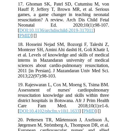
17. Ghoman SK, Patel SD, Cutumisu
Hauff P, Jeffery T, Brown MR, et al.
games, a game changer in teaching 
resuscitation? A review. Arch Dis Chi
Neonatal Ed. 2020;10(1):9
[
DOI:10.1136/archdischild-2019-31701
[
PMID
] [
]
18. Hosseini Nejad SM, Bozorgi F, Ta
Montezer SH, Amini Ahi dashti H, Goli 
et al. Levels of knowledge and skills o
interns in Mazandaran university of
sciences about cardio-pulmonary resusc
2011 [in Persian]. J Mazandaran Univ 
2013;22(97):98-103.
19. Rajeswaran L, Cox M, Moeng S, T
Assessment of nurses' cardiopu
resuscitation knowledge and skills wit
district hospitals in Botswana. Afr J Pr
Care Fam Med. 2018;10(1)
[
DOI:10.4102/phcfm.v10i1.1633
] [
PMI
20. Pettersen TR, Mårtensson J, Axe
Jørgensen M, Strömberg A, Thompson DR
European cardiovascular nurses' an