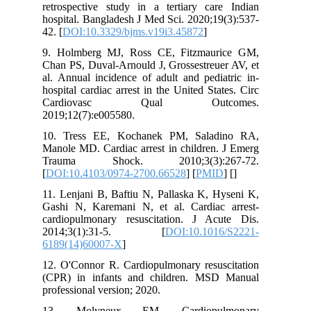
retrospective study in a tertiary car
hospital. Bangladesh J Med Sci. 2020;1
42. [
DOI:10.3329/bjms.v19i3.45872
]
9. Holmberg MJ, Ross CE, Fitzmaur
Chan PS, Duval-Arnould J, Grossestreue
al. Annual incidence of adult and pedi
hospital cardiac arrest in the United Sta
Cardiovasc Qual Outc
2019;12(7):e005580.
10. Tress EE, Kochanek PM, Salad
Manole MD. Cardiac arrest in children.
Trauma Shock. 2010;3(3):2
[
DOI:10.4103/0974-2700.66528
] [
PMI
11. Lenjani B, Baftiu N, Pallaska K, H
Gashi N, Karemani N, et al. Cardiac
cardiopulmonary resuscitation. J Ac
2014;3(1):31-5. [
DOI:10.101
6189(14)60007-X
]
12. O'Connor R. Cardiopulmonary resus
(CPR) in infants and children. MS
professional version; 2020.
13. Molyneux EM. Cardiopul