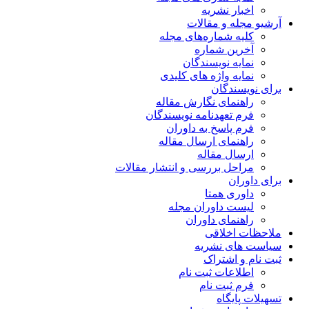
ریه
مقالات
اره‌های مجله
ماره
یسندگان
ژه های کلیدی
ن
 نگارش مقاله
دنامه نویسندگان
خ به داوران
 ارسال مقاله
قاله
ررسی و انتشار مقالات
متا
وران مجله
 داوران
قی
شریه
راک
 ثبت نام
 نام