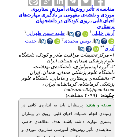
 تأثیر روش‌های آموزش سناریوی
نقشه‌ی مفهومی بر یادگیری مهارت‌های
بی- ریوی کودکان در دانشجویان
۱
۱
طیبه حسن طهرانی
،
لی
۲
حدیث
،
یونس محمدی
،
۱- قیقات مراقبت مادر و کودک، دانشگاه
کی همدان، همدان، ایران
۲- پیدمیولوژی، دانشکده‌ی بهداشت
علوم پزشکی همدان، همدان، ایران
۳- ‌ی پرستاری و مامایی، دانشگاه علوم
کرمانشاه، کرمانشاه، ایران
hadisazari20@g
(۴۰۹۹ مشاهده)
و هدف
پرستاران باید به اندازه‌ی کافی در
انجام عملیات احیای قلبی- ریوی در بیماران
مهارت داشته باشند. هدف مطالعه‌ی حاضر
ی تأثیر روش‌های آموزشی سناریوی موردی و