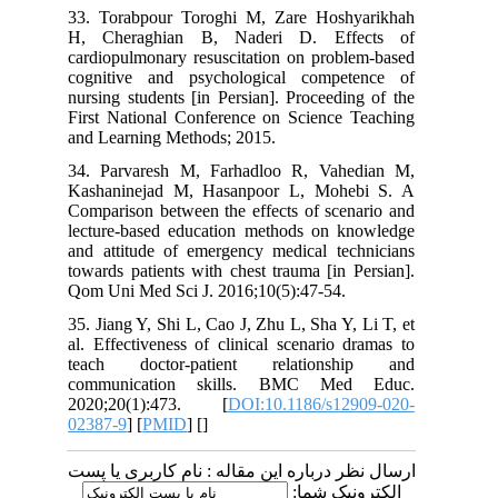
33. Torabpour Toroghi M, Zare Hosh
H, Cheraghian B, Naderi D. Eff
cardiopulmonary resuscitation on probl
cognitive and psychological compe
nursing students [in Persian]. Proceedi
First National Conference on Science 
and Learning Methods; 2015.
34. Parvaresh M, Farhadloo R, Vah
Kashaninejad M, Hasanpoor L, Mohe
Comparison between the effects of scen
lecture-based education methods on k
and attitude of emergency medical tec
towards patients with chest trauma [in 
Qom Uni Med Sci J. 2016;10(5):47-54.
35. Jiang Y, Shi L, Cao J, Zhu L, Sha Y,
al. Effectiveness of clinical scenario 
teach doctor-patient relations
communication skills. BMC Me
2020;20(1):473. [
DOI:10.1186/s12
02387-9
] [
PMID
] [
]
 درباره این مقاله : نام کاربری یا پست
ونیک شما