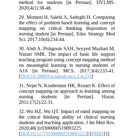
method for students [in Persian].
2020;4(1):38-48.
29. Momeni H, Salehi A, Sadeghi H. C
the effect of problem based learning an
mapping on critical thinking dispos
nursing student [in Persian]. Educ Str
Sci. 2017;10(4):234-44.
30. Abdi A, Pishgooie SAH, Seyyed Ma
Nazari SMR. The impact of basic life
teaching program using concept mappin
on meaningful learning in nursing stu
AJA [in Persian]. MCS. 2017;3(4):
[
DOI:10.18869/acadpub.mcs.3.4.233
]
31. Nejat N, Kouhestani HR, Rezaei K. 
concept mapping on approach to learni
nursing students [in Persian].
2011;17(2):22-31.
32. Wu HZ, Wu QT. Impact of mind ma
the critical thinking ability of clinica
students and teaching application. J Int
2020;48(3):0300060519893225.
[
DOI:10.1177/0300060519893225
] [
PM