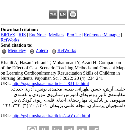
Download citation:
BibTeX
|
RIS
|
EndNote
|
Medlars
|
ProCite
|
Refe
RefWorks
Send citation to:
Mendeley
Zotero
RefWorks
Khalili A, Hasan Tehrani T, Mohammadi Y, Azar
of the Effect of Case Scenario Teaching Method
on Learning Cardiopulmonary Resuscitation Skills
Nursing Students. Pajouhan Sci J 2022; 20 (4) :2
URL:
http://psj.umsha.ac.ir/article-1-831-fa.html
 طهرانی طیبه، محمدی یونس، آذری حدیث
روش‌های آموزش سناریوی موردی و نقشه‌ی
ی مهارت‌های احیای قلبی- ریوی کودکان در
لمی پژوهان. ۱۴۰۱; ۲۰ (۴) :۲۳۴-۲۴۱
URL:
http://psj.umsha.ac.ir/article-۱-۸۳۱-fa.html