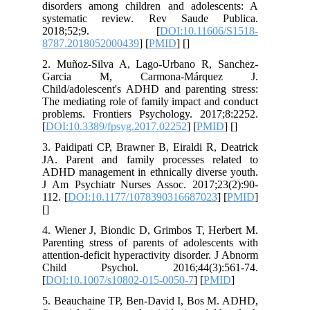
disorders among children and adoles
systematic review. Rev Saude P
2018;52;9. [
DOI:10.1160
8787.2018052000439
] [
PMID
] [
]
2. Muñoz-Silva A, Lago-Urbano R, 
Garcia M, Carmona-Márqu
Child/adolescent's ADHD and parenting
The mediating role of family impact an
problems. Frontiers Psychology. 2017
[
DOI:10.3389/fpsyg.2017.02252
] [
PMI
3. Paidipati CP, Brawner B, Eiraldi R,
JA. Parent and family processes re
ADHD management in ethnically divers
J Am Psychiatr Nurses Assoc. 2017;2
112. [
DOI:10.1177/1078390316687023
]
[
]
4. Wiener J, Biondic D, Grimbos T, He
Parenting stress of parents of adolesc
attention-deficit hyperactivity disorder.
Child Psychol. 2016;44(3):5
[
DOI:10.1007/s10802-015-0050-7
] [
PM
5. Beauchaine TP, Ben-David I, Bos 