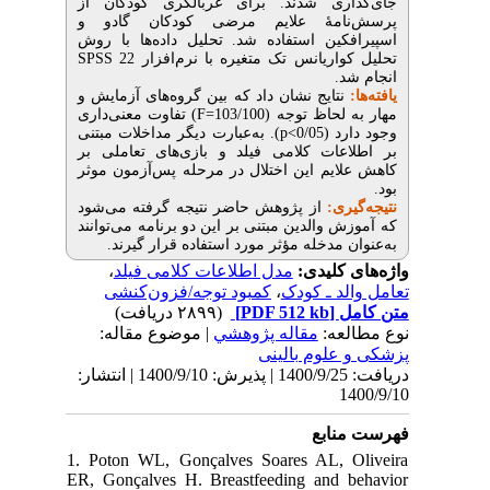
اری شدند. برای غربالگری کودکان از
امۀ علایم مرضی کودکان گادو و
کین استفاده شد. تحلیل داده‌‌ها با روش
SPSS
22
واریانس تک متغیره با نرم‌افزار
شد
نتایج نشان داد که بین گروه‌های آزمایش و
) تفاوت معنی‌داری
F
حاظ توجه (103/100
). به‌عبارت دیگر مداخلات مبتنی
p
(0/05
عات کلامی فیلد و بازی‌های تعاملی بر
ایم این اختلال در مرحله پس‌آزمون موثر
گیری
از پژوهش حاضر نتیجه گرفته می‌شود
 والدین مبتنی بر این دو برنامه می‌توانند
ن مدخله مؤثر مورد استفاده قرار گیرند
،
مدل اطلاعات کلامی فیلد
ی کلیدی
کمبود توجه/فزون‌کنشی
،
لد ـ کودک
(۲۸۹۹ دریافت)
[PDF 512 kb]
ل
لعه
مقاله پژوهشي
| موضوع مقاله:
علوم بالینی
دریافت: 1400/9/25 | پذیرش: 1400/9/10 | انتشار:
1
نابع
1. Poton WL, Gonçalves Soares AL, 
ER, Gonçalves H. Breastfeeding and 