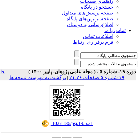
ی صفحات
ر پایگاه
رسش‌های متداول
رین‌های پایگاه
سانی به دوستان
ت تماس
راری ارتباط
جلد
برگشت به فهرست نسخه ها
|
‎ 10.61186/psj.19.5.21