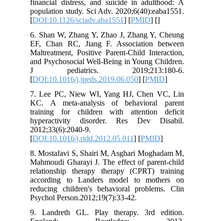
financial distress, and suicide in adu
population study. Sci Adv. 2020;6(40):
[
DOI:10.1126/sciadv.aba1551
] [
PMID
] 
6. Shan W, Zhang Y, Zhao J, Zhang Y
EF, Chan RC, Jiang F. Association
Maltreatment, Positive Parent-Child Int
and Psychosocial Well-Being in Young C
J pediatrics. 2019;213:
[
DOI:10.1016/j.jpeds.2019.06.050
] [
PM
7. Lee PC, Niew WI, Yang HJ, Chen
KC. A meta-analysis of behavioral
training for children with attention
hyperactivity disorder. Res Dev D
2012;33(6):2040-9.
[
DOI:10.1016/j.ridd.2012.05.011
] [
PMI
8. Mostafavi S, Shairi M, Asghari Mog
Mahmoudi Gharayi J. The effect of pare
relationship therapy therapy (CPRT) 
according to Landers model to mot
reducing children's behavioral proble
Psychol Person.2012;19(7):33-42.
9. Landreth GL. Play therapy. 3rd 