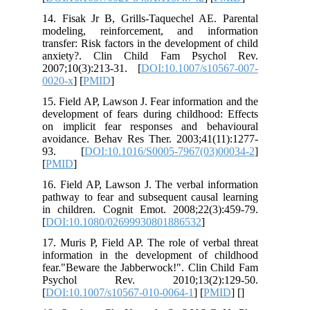
14. Fisak Jr B, Grills-Taquechel AE. 
modeling, reinforcement, and info
transfer: Risk factors in the development
anxiety?. Clin Child Fam Psych
2007;10(3):213-31. [
DOI:10.1007/s10
0020-x
] [
PMID
]
15. Field AP, Lawson J. Fear informatio
development of fears during childhood:
on implicit fear responses and beh
avoidance. Behav Res Ther. 2003;41(1
93. [
DOI:10.1016/S0005-7967(03)
[
PMID
]
16. Field AP, Lawson J. The verbal inf
pathway to fear and subsequent causal 
in children. Cognit Emot. 2008;22(3)
[
DOI:10.1080/02699930801886532
]
17. Muris P, Field AP. The role of verb
information in the development of c
fear."Beware the Jabberwock!". Clin C
Psychol Rev. 2010;13(2):1
[
DOI:10.1007/s10567-010-0064-1
] [
PM