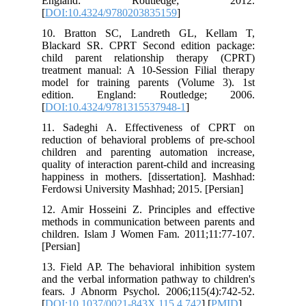
England: Routledge; 
[
DOI:10.4324/9780203835159
]
10. Bratton SC, Landreth GL, Ke
Blackard SR. CPRT Second edition 
child parent relationship therapy
treatment manual: A 10-Session Filial
model for training parents (Volume
edition. England: Routledge;
[
DOI:10.4324/9781315537948-1
]
11. Sadeghi A. Effectiveness of 
reduction of behavioral problems of pr
children and parenting automation i
quality of interaction parent-child and i
happiness in mothers. [dissertation]. 
Ferdowsi University Mashhad; 2015. [Pe
12. Amir Hosseini Z. Principles and e
methods in communication between par
children. Islam J Women Fam. 2011;11
[Persian]
13. Field AP. The behavioral inhibitio
and the verbal information pathway to c
fears. J Abnorm Psychol. 2006;115(4)
[
DOI:10.1037/0021-843X.115.4.742
] [