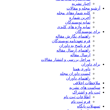
ریه
مقالات
اره‌های مجله
ماره
یسندگان
ژه های کلیدی
ن
 نگارش مقاله
دنامه نویسندگان
خ به داوران
 ارسال مقاله
قاله
ررسی و انتشار مقالات
متا
وران مجله
 داوران
قی
شریه
راک
 ثبت نام
 نام