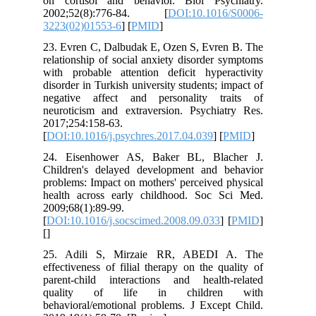
on cortisol and behavior. Biol Psy
2002;52(8):776-84. [
DOI:10.101
3223(02)01553-6
] [
PMID
]
23. Evren C, Dalbudak E, Ozen S, Evre
relationship of social anxiety disorder
with probable attention deficit hyper
disorder in Turkish university students; 
negative affect and personality t
neuroticism and extraversion. Psychia
2017;254:158-63.
[
DOI:10.1016/j.psychres.2017.04.039
] [
24. Eisenhower AS, Baker BL, Bla
Children's delayed development and 
problems: Impact on mothers' perceived
health across early childhood. Soc 
2009;68(1):89-99.
[
DOI:10.1016/j.socscimed.2008.09.033
]
[
]
25. Adili S, Mirzaie RR, ABEDI
effectiveness of filial therapy on the q
parent-child interactions and health
quality of life in childre
behavioral/emotional problems. J Excep