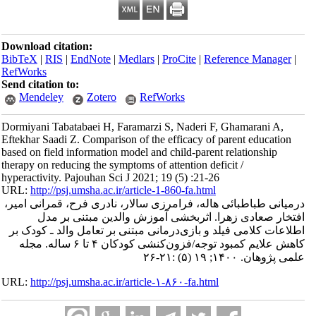
Download citation:
BibTeX
|
RIS
|
EndNote
|
Medlars
|
ProCite
|
Refe
RefWorks
Send citation to:
Mendeley
Zotero
RefWorks
Dormiyani Tabatabaei H, Faramarzi S, Naderi F,
Eftekhar Saadi Z. Comparison of the efficacy of p
based on field information model and child-parent 
therapy on reducing the symptoms of attention defi
hyperactivity. Pajouhan Sci J 2021; 19 (5) :21-26
URL:
http://psj.umsha.ac.ir/article-1-860-fa.html
 هاله، فرامرزی سالار، نادری فرح، قمرانی امیر
ا. اثربخشی آموزش والدین مبتنی بر مدل
د و بازی‌درمانی مبتنی بر تعامل والد ـ کودک بر
کاهش علایم کمبود توجه/فزون‌کنشی کودکان ۴ تا ۶ ساله. مجله
URL:
http://psj.umsha.ac.ir/article-۱-۸۶۰-fa.html