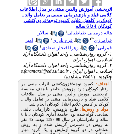
آموزش والدین مبتنی بر مدل اطلاعات
د و بازی‌درمانی مبتنی بر تعامل والد ـ
کاهش علایم کمبود توجه/فزون‌کنشی
۱
سالار
،
یانی طباطبائی
۱
۲
*
امیر
،
فرح نادری
،
۱
زهرا افتخار صعادی
،
۱- ان‌شناسی، واحد اهواز، دانشگاه آزاد
هواز، ایران
۲- ان‌شناسی، واحد اهواز، دانشگاه آزاد
s.faramarzi@edu.ui.ac.ir
 اهواز، ایران
(۳۵۵۱ مشاهده)
کمبود توجه/فزون‌کنشی اثرات منفی بر
ودکان دارد. پژوهش حاضر با هدف مقایسۀ
 آموزش والدین مبتنی بر مدل اطلاعات
یلد و بازی‌درمانی مبتنی بر تعامل والد ـ
ر کاهش علایم اختلال کودکان انجام شد
و روش‌ها
طرح پژوهش، کارآزمایی بالینی
تصادفی گواه شده بود. جامعۀ آماری کودکان 5 تا 6
ساله و مادرانشان در سال 98-1397 بودند. 45 نفر
 در دسترس گزینش شده و به روش
 در دو گروه آزمایش و یک گروه مهار