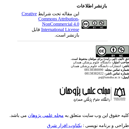
اطلاعات
Creative
این مقاله تحت شرایط
Commons Attribution-
NonCommercial 4.0
قابل
International License
بازنشر است.
ولفان محفوظ است
پزشکی همدان
م پزشکی همدان
ایت متعلق به
مجله علمی پژوهان
می باشد.
ویسی
یکتاوب افزار شرق