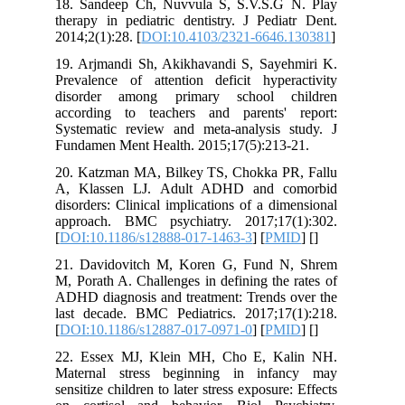
18. Sandeep Ch, Nuvvula S, S.V.S.G
therapy in pediatric dentistry. J Pedi
2014;2(1):28. [
DOI:10.4103/2321-6646
19. Arjmandi Sh, Akikhavandi S, Saye
Prevalence of attention deficit hyper
disorder among primary school c
according to teachers and parents'
Systematic review and meta-analysis 
Fundamen Ment Health. 2015;17(5):213
20. Katzman MA, Bilkey TS, Chokka P
A, Klassen LJ. Adult ADHD and c
disorders: Clinical implications of a di
approach. BMC psychiatry. 2017;17
[
DOI:10.1186/s12888-017-1463-3
] [
PM
21. Davidovitch M, Koren G, Fund 
M, Porath A. Challenges in defining the
ADHD diagnosis and treatment: Trends 
last decade. BMC Pediatrics. 2017;17
[
DOI:10.1186/s12887-017-0971-0
] [
PM
22. Essex MJ, Klein MH, Cho E, Ka
Maternal stress beginning in infa
sensitize children to later stress exposure