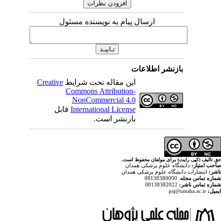
ارسال پیام به نویسنده مسئول
بازنشر اطلاعات
Creative
این مقاله تحت شرایط
Commons Attribution-
NonCommercial 4.0
قابل
International License
بازنشر است.
 تالیف (کپی رایت) برای مولفان محفوظ است
حب امتیاز
دانشگاه علوم پزشکی همدان
شر
انتشارات دانشگاه علوم پزشکی همدان
: 08138380090
ره تماس مجله
08138382022
اره تماس ناشر
psj@umsha.ac.ir
میل