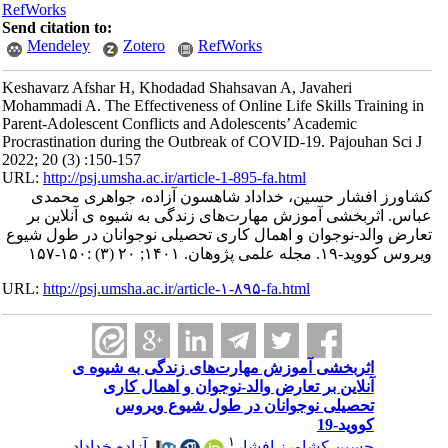
RefWorks
Send citation to:
Mendeley
Zotero
RefWorks
Keshavarz Afshar H, Khodadad Shahsavan A, Javaheri
Mohammadi A. The Effectiveness of Online Life Skills Training in
Parent-Adolescent Conflicts and Adolescents’ Academic
Procrastination during the Outbreak of COVID-19. Pajouhan Sci J
2022; 20 (3) :150-157
URL:
http://psj.umsha.ac.ir/article-1-895-fa.html
کشاورز افشار حسین، خداداد شاهسون آزاده، جواهری محمدی
عباس. اثربخشی آموزش مهارت‌های زندگی به شیوه ی آنلاین بر
تعارض والد-نوجوان و اهمال کاری تحصیلی نوجوانان در طول شیوع
ویروس کووید-۱۹. مجله علمی پژوهان. ۱۴۰۱; ۲۰ (۳) :۱۵۰-۱۵۷
URL:
http://psj.umsha.ac.ir/article-۱-۸۹۵-fa.html
اثربخشی آموزش مهارت‌های زندگی به شیوه ی
آنلاین بر تعارض والد-نوجوان و اهمال کاری
تحصیلی نوجوانان در طول شیوع ویروس
کووید-19
۱
آزاده خداداد
،
حسین کشاورز افشار