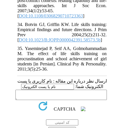
post‐conflict contexts: relating capability and life‐
skills approaches. Int J Soc Econ.
2007;34(1/2):53-65.
[
DOI:10.1108/03068290710723363
]
34. Botvin GJ, Griffin KW. Life skills training:
Empirical findings and future directions. J Prim
Prev 2004;25(2):211-32.
[
DOI:10.1023/B:JOPP.0000042391.58573.5b
]
35. Yaseminejad P, Seif AA, Golmohammadian
M. The effect of life skills training on
procrastination and school achievement of girl
students [in Persian]. Clinical Psy & Personality.
2011;3(5):25-36.
ارسال نظر درباره این مقاله : نام کاربری یا پست
الکترونیک شما: