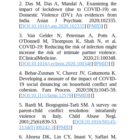
2. Das M, Das A, Mandal A. Examining the
impact of lockdown (due to COVID-19) on
Domestic Violence (DV): An evidences from
India. Asian J Psychiatr. 2020;102335.
[
DOI:10.1016/j.ajp.2020.102335
] [
PMID
] [
]
3. Van Gelder N, Peterman A, Potts A,
O'Donnell M, Thompson K, Shah N, et al.
COVID-19: Reducing the risk of infection might
increase the risk of intimate partner violence.
EClinicalMedicine. 2020;21:100348.
[
DOI:10.1016/j.eclinm.2020.100348
] [
PMID
] [
]
4. Behar‐Zusman V, Chavez JV, Gattamorta K.
Developing a measure of the impact of COVID‐
19 social distancing on household conflict and
cohesion. Fam Process. 2020;59(3):1045-59.
[
DOI:10.1111/famp.12579
] [
PMID
] [
]
5. Bardi M, Borgognini-Tarli SM. A survey on
parent-child conflict resolution: intrafamily
violence in Italy. Child Abuse Negl.
2001;25(6):839-53. [
DOI:10.1016/S0145-
2134(01)00242-3
] [
PMID
]
6. Ahorsu DK, Lin CY, Imani V, Saffari M,