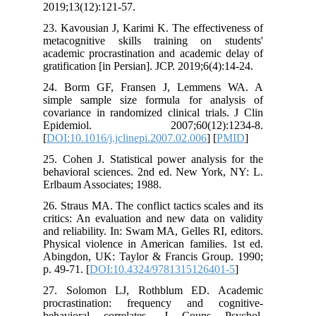
2019;13(12):121-57.
23. Kavousian J, Karimi K. The effectiveness of
metacognitive skills training on students'
academic procrastination and academic delay of
gratification [in Persian]. JCP. 2019;6(4):14-24.
24. Borm GF, Fransen J, Lemmens WA. A
simple sample size formula for analysis of
covariance in randomized clinical trials. J Clin
Epidemiol. 2007;60(12):1234-8.
[
DOI:10.1016/j.jclinepi.2007.02.006
] [
PMID
]
25. Cohen J. Statistical power analysis for the
behavioral sciences. 2nd ed. New York, NY: L.
Erlbaum Associates; 1988.
26. Straus MA. The conflict tactics scales and its
critics: An evaluation and new data on validity
and reliability. In: Swam MA, Gelles RI, editors.
Physical violence in American families. 1st ed.
Abingdon, UK: Taylor & Francis Group. 1990;
p. 49-71. [
DOI:10.4324/9781315126401-5
]
27. Solomon LJ, Rothblum ED. Academic
procrastination: frequency and cognitive-
behavioral correlates. J Couns Psychol.