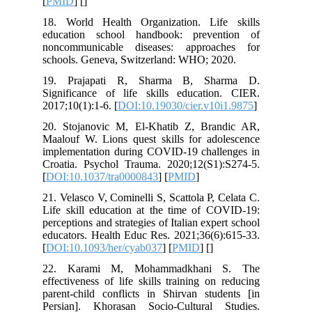
[
PMID
] [
]
18. World Health Organization. Life skills
education school handbook: prevention of
noncommunicable diseases: approaches for
schools. Geneva, Switzerland: WHO; 2020.
19. Prajapati R, Sharma B, Sharma D.
Significance of life skills education. CIER.
2017;10(1):1-6. [
DOI:10.19030/cier.v10i1.9875
]
20. Stojanovic M, El-Khatib Z, Brandic AR,
Maalouf W. Lions quest skills for adolescence
implementation during COVID-19 challenges in
Croatia. Psychol Trauma. 2020;12(S1):S274-5.
[
DOI:10.1037/tra0000843
] [
PMID
]
21. Velasco V, Cominelli S, Scattola P, Celata C.
Life skill education at the time of COVID-19:
perceptions and strategies of Italian expert school
educators. Health Educ Res. 2021;36(6):615-33.
[
DOI:10.1093/her/cyab037
] [
PMID
] [
]
22. Karami M, Mohammadkhani S. The
effectiveness of life skills training on reducing
parent-child conflicts in Shirvan students [in
Persian]. Khorasan Socio-Cultural Studies.