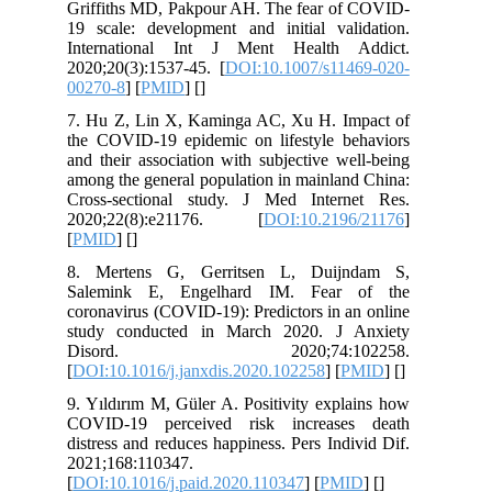
Griffiths MD, Pakpour AH. The fear of COVID-
19 scale: development and initial validation.
International Int J Ment Health Addict.
2020;20(3):1537-45. [
DOI:10.1007/s11469-020-
00270-8
] [
PMID
] [
]
7. Hu Z, Lin X, Kaminga AC, Xu H. Impact of
the COVID-19 epidemic on lifestyle behaviors
and their association with subjective well-being
among the general population in mainland China:
Cross-sectional study. J Med Internet Res.
2020;22(8):e21176. [
DOI:10.2196/21176
]
[
PMID
] [
]
8. Mertens G, Gerritsen L, Duijndam S,
Salemink E, Engelhard IM. Fear of the
coronavirus (COVID-19): Predictors in an online
study conducted in March 2020. J Anxiety
Disord. 2020;74:102258.
[
DOI:10.1016/j.janxdis.2020.102258
] [
PMID
] [
]
9. Yıldırım M, Güler A. Positivity explains how
COVID-19 perceived risk increases death
distress and reduces happiness. Pers Individ Dif.
2021;168:110347.
[
DOI:10.1016/j.paid.2020.110347
] [
PMID
] [
]