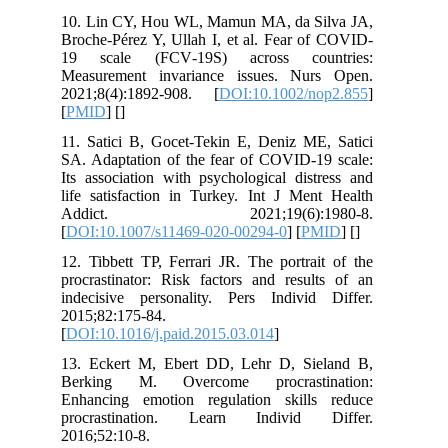
10. Lin CY, Hou WL, Mamun MA, da Silva JA,
Broche-Pérez Y, Ullah I, et al. Fear of COVID‐
19 scale (FCV‐19S) across countries:
Measurement invariance issues. Nurs Open.
2021;8(4):1892-908. [
DOI:10.1002/nop2.855
]
[
PMID
] [
]
11. Satici B, Gocet-Tekin E, Deniz ME, Satici
SA. Adaptation of the fear of COVID-19 scale:
Its association with psychological distress and
life satisfaction in Turkey. Int J Ment Health
Addict. 2021;19(6):1980-8.
[
DOI:10.1007/s11469-020-00294-0
] [
PMID
] [
]
12. Tibbett TP, Ferrari JR. The portrait of the
procrastinator: Risk factors and results of an
indecisive personality. Pers Individ Differ.
2015;82:175-84.
[
DOI:10.1016/j.paid.2015.03.014
]
13. Eckert M, Ebert DD, Lehr D, Sieland B,
Berking M. Overcome procrastination:
Enhancing emotion regulation skills reduce
procrastination. Learn Individ Differ.
2016;52:10-8.