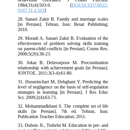
1984;31(4):503-9. [
DOI:10.1037/0022-
0167.31.4.503
]
28. Sanaei Zakir B. Family and marriage scales
[in Persian]. Tehran, Iran: Besat Publishing;
2010.
29. Moradi A, Sanaei Zakir B. Evaluation of the
effectiveness of problem solving skills training
on parent-child conflicts [in Persian]. Couns Res.
2008;5(20):38-23.
30. Jokar B, Delavarpoor M. Procrastination
relationship with achievement goals [in Persian].
JONTOE. 2011;3(3-4):61-80.
31. Husseinchari M, Dehghani Y. Predicting the
level of negligence on the basis of self-regulation
strategies in learning [in Persian]. J Res Educ
Sci. 2009;2(4):63-73.
32. Mohammadkhani S. The complete set of life
skills [in Persian]. 7th ed. Tehran, Iran:
Publication Teacher Education; 2011.
33. Dubois JL, Trabelsi M. Education in pre‐ and