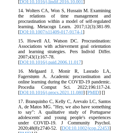
[
DOI:10.1016/j.lindif.2016.10.001
]
14. Wolters CA, Won S, Hussain M. Examining
the relations of time management and
procrastination within a model of self-regulated
learning. Metacogn Learn. 2017;12(3):381-99.
[
DOI:10.1007/s11409-017-9174-1
]
15. Howell AJ, Watson DC. Procrastination:
Associations with achievement goal orientation
and learning strategies. Pers Individ Differ.
2007;43(1):167-78.
[
DOI:10.1016/j.paid.2006.11.017
]
16. Melgaard J, Monir R, Lasrado LA,
Fagerstrøm A. Academic procrastination and
online learning during the COVID-19 pandemic.
Procedia Comput Sci. 2022;196:117-24.
[
DOI:10.1016/j.procs.2021.11.080
] [
PMID
] [
]
17. Branquinho C, Kelly C, Arevalo LC, Santos
A, de Matos MG. "Hey, we also have something
to say": A qualitative study of Portuguese
adolescents' and young people's experiences
under COVID‐19. J Community Psychol.
2020;48(8):2740-52. [
DOI:10.1002/jcop.22453
]