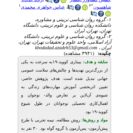
۱
۲
*
عباس جواهری محمدی
،
شاهسون
۱- گروه روان شناسی تربیتی و مشاوره،
دانشکده روان شناسی و علوم تربیتی، دانشگاه
تهران، تهران، ایران
۲- گروه روان شناسی و علوم تربیتی، دانشگاه
آزاد اسلامی، واحد علوم و تحقیقات تهران، تهران،
khodadad.azadeh53@gmail.com
ایران ،
چکیده:
(۳۹۴۱ مشاهده)
سابقه و هدف:
بیماری کووید-۱۹به سرعت به یکی
از بزرگ‌ترین تهدیدها و چالش‌های سلامت عمومی
جهانی تبدیل شده است. هدف پژوهش حاضر،
تعیین اثربخشی آموزش مهارت‌های زندگی به
شیوه‌ی آن‌لاین بر تعارض والد- نوجوان و
اهمال‌کاری
تحصیلی
نوجوانان در طول شیوع
.
بود
کووید-۱۹
مواد و روش‌‌ها:
روش مطالعه، نیمه تجربی با طرح
پیش‌آزمون- پس‌آزمون با گروه گواه بود. ۳۰ نفر به