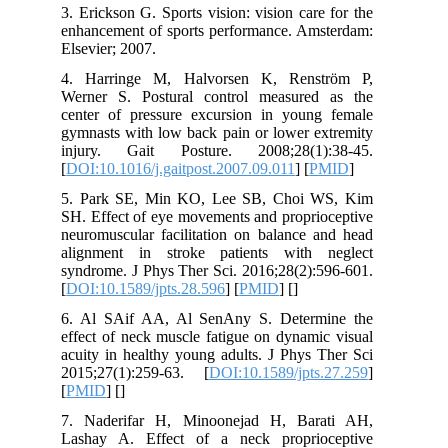
3. Erickson G. Sports vision: vision car
enhancement of sports performance. Am
Elsevier; 2007.
4. Harringe M, Halvorsen K, Rens
Werner S. Postural control measure
center of pressure excursion in youn
gymnasts with low back pain or lower e
injury. Gait Posture. 2008;28(1)
[
DOI:10.1016/j.gaitpost.2007.09.011
] [
5. Park SE, Min KO, Lee SB, Choi 
SH. Effect of eye movements and propri
neuromuscular facilitation on balance 
alignment in stroke patients with
syndrome. J Phys Ther Sci. 2016;28(2):
[
DOI:10.1589/jpts.28.596
] [
PMID
] [
]
6. Al SAif AA, Al SenAny S. Deter
effect of neck muscle fatigue on dynam
acuity in healthy young adults. J Phys
2015;27(1):259-63. [
DOI:10.1589/jpt
[
PMID
] [
]
7. Naderifar H, Minoonejad H, Bar
Lashay A. Effect of a neck propri