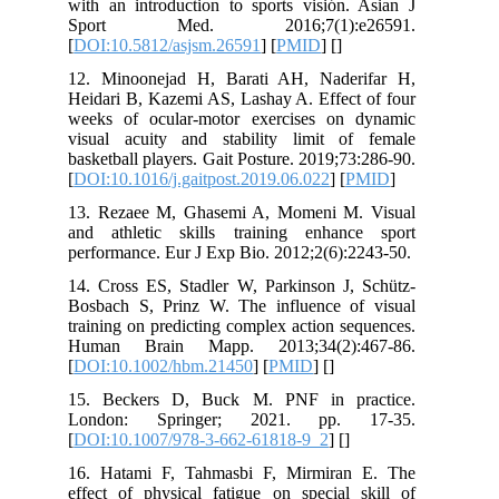
with an introduction to sports visión.
Sport Med. 2016;7(1):e2
[
DOI:10.5812/asjsm.26591
] [
PMID
] [
]
12. Minoonejad H, Barati AH, Nade
Heidari B, Kazemi AS, Lashay A. Effect
weeks of ocular-motor exercises on
visual acuity and stability limit o
basketball players. Gait Posture. 2019;7
[
DOI:10.1016/j.gaitpost.2019.06.022
] [
13. Rezaee M, Ghasemi A, Momeni M
and athletic skills training enhan
performance. Eur J Exp Bio. 2012;2(6):
14. Cross ES, Stadler W, Parkinson J,
Bosbach S, Prinz W. The influence o
training on predicting complex action s
Human Brain Mapp. 2013;34(2):
[
DOI:10.1002/hbm.21450
] [
PMID
] [
]
15. Beckers D, Buck M. PNF in pr
London: Springer; 2021. pp. 
[
DOI:10.1007/978-3-662-61818-9_2
] [
]
16. Hatami F, Tahmasbi F, Mirmira
effect of physical fatigue on special 