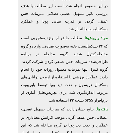
خصوص انجام شده است. این مطالعه با هدف
اثیر تسهیل عصبی-عضلانی تمرینات حس
ردن بر قدرت بینایی پویا و عملکرد
یست‌ها انجام شد
وش‌‌ها
مطالعه حاضر از نوع نیمه‌تجربی است
۳۴ بسکتبالیست نخبه به‌صورت تصادفی وارد دو گروه
کنترل شدند. گروه مداخله در برنامه
شده تمرینات حس عمقی گردن شرکت کردند
رل تنها تمرینات معمول روزانه خود را انجام
ملکرد ورزشی با استفاده از آزمون توانایی‌های
 هریسون و حدت دید پویا توسط پاورپویت
دازه‌گیری شد. برای تجزیه‌وتحلیل آماری از
نسخه ۲۳ استفاده شد.
SPSS
نتایج نشان دادند که تمرینات تسهیل عصبی-
حس عمقی گردن موجب افزایش معناداری در
و حدت دید پویا در گروه مداخله شد که این
 در مقایسه با گروه کنترل و پیش از انجام