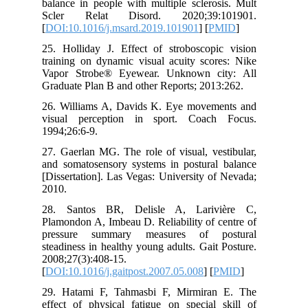
balance in people with multiple sclero
Scler Relat Disord. 2020;39:
[
DOI:10.1016/j.msard.2019.101901
] [
P
25. Holliday J. Effect of stroboscopi
training on dynamic visual acuity scor
Vapor Strobe® Eyewear. Unknown ci
Graduate Plan B and other Reports; 201
26. Williams A, Davids K. Eye movem
visual perception in sport. Coach
1994;26:6-9.
27. Gaerlan MG. The role of visual, ve
and somatosensory systems in postural
[Dissertation]. Las Vegas: University o
2010.
28. Santos BR, Delisle A, Lariv
Plamondon A, Imbeau D. Reliability of 
pressure summary measures of p
steadiness in healthy young adults. Gait
2008;27(3):408-15.
[
DOI:10.1016/j.gaitpost.2007.05.008
] [
29. Hatami F, Tahmasbi F, Mirmira
effect of physical fatigue on special 