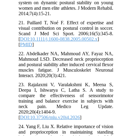
system on dynamic postural stability 
women and men elite athletes. J Modern
2014;7(4):15-21.
21. Paillard T, Noé F. Effect of exper
visual contribution on postural control i
Scand J Med Sci Sport. 2006;16(5)
[
DOI:10.1111/j.1600-0838.2005.00502.
[
PMID
]
22. Abdelkader NA, Mahmoud AY, Fa
Mahmoud LSD. Decreased neck propri
and postural stability after induced cervic
muscles fatigue. J Musculoskelet 
Interact. 2020;20(3):421.
23. Rajalaxmi V, Varalakshmi K, M
Deepa I, Ishwarya C, Latha S. A s
compare the effectiveness of sens
training and balance exercise in subje
neck pain. Medico Leg U
2020;20(4):1404-9.
[
DOI:10.37506/mlu.v20i4.2026
]
24. Yang F, Liu X. Relative importance 
and proprioception in maintaining 