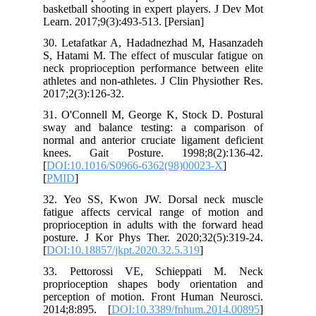
basketball shooting in expert players. 
Learn. 2017;9(3):493-513. [Persian]
30. Letafatkar A, Hadadnezhad M, Ha
S, Hatami M. The effect of muscular fa
neck proprioception performance betwe
athletes and non-athletes. J Clin Physio
2017;2(3):126-32.
31. O'Connell M, George K, Stock D. 
sway and balance testing: a compa
normal and anterior cruciate ligament 
knees. Gait Posture. 1998;8(2):
[
DOI:10.1016/S0966-6362(98)00023-X
[
PMID
]
32. Yeo SS, Kwon JW. Dorsal neck
fatigue affects cervical range of mo
proprioception in adults with the forw
posture. J Kor Phys Ther. 2020;32(5)
[
DOI:10.18857/jkpt.2020.32.5.319
]
33. Pettorossi VE, Schieppati 
proprioception shapes body orienta
perception of motion. Front Human N
2014;8:895. [
DOI:10.3389/fnhum.201