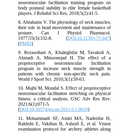
neuromuscular facilitation training pr
body postural stability in elite female b
players. J Rehabil Sci Res. 2018;5(2):41
8. Abrahams V. The physiology of neck 
their role in head movement and mainte
posture. Can J Physiol Phar
1977;55(3):332-8. [
DOI:10.1139/
[
PMID
]
9. Rezasoltani A, Khaleghifar M, Tav
Ahmadi A, Minoonejad H. The effe
proprioceptive neuromuscular faci
program to increase neck muscle str
patients with chronic non-specific ne
World J Sport Sci. 2010;3(1):59-63.
10. Majhi M, Mondal S. Effect of propr
neuromuscular facilitation stretching on
fitness: a critical analysis. GSC Adv 
2021;6(1):071-5.
[
DOI:10.30574/gscarr.2021.6.1.0010
]
11. Mohammadi SF, Amiri MA, Nader
Rakhshi E, Vakilian B, Ashrafi E, et a
examination protocol for archery athle