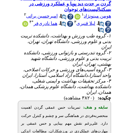
حدت دید پویا و عملکرد ورزشی در
ست‌های نوجوان
۲
۱
امیرحسین براتی
،
ونژاد
۴
*
۳
هما نادری‌فر
،
یلا قنبری
۱-  ورزش و بهداشت، دانشکده تربیت
علوم ورزشی، دانشگاه تهران، تهران
۲- درستی و بازتوانی ورزشی، دانشکده
نی و علوم ورزشی، دانشگاه شهید
ران، ایران
۳- سیب‌های ورزشی و حرکات اصلاحی
را،دانشگاه آزاد اسلامی، آستارا، ایران
۴- حقیقات بهداشت و ایمنی شغلی
 بهداشت، دانشگاه علوم پزشکی همدان
یران
(۳۸۲۰ مشاهده)
و هدف
تمرینات حس عمقی گردن اهمیت
‌فردی در هماهنگی سر و چشم و کنترل حرکت
لی‌رغم نقش مهم بینایی و حس عمقی بر
ای عملکردی در ورزشکاران، مطالعات اندکی