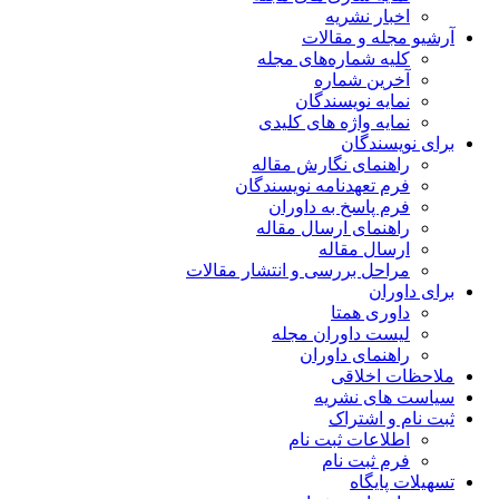
ریه
مقالات
اره‌های مجله
ماره
یسندگان
ژه های کلیدی
ن
 نگارش مقاله
دنامه نویسندگان
خ به داوران
 ارسال مقاله
قاله
ررسی و انتشار مقالات
متا
وران مجله
 داوران
قی
شریه
راک
 ثبت نام
 نام