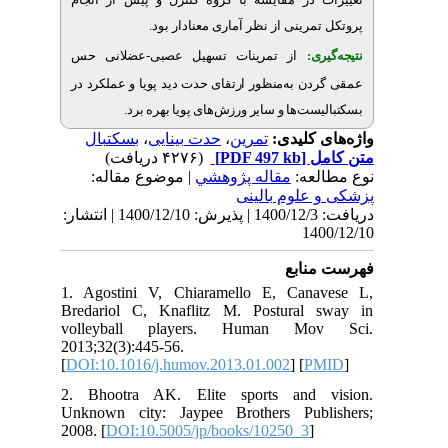
تمرینی از نظر آماری معنادار بود
ری
از تمرینات تسهیل عصبی-عضلانی حس
ن به‌منظور ارتقای حدت دید پویا و عملکرد در
ست‌ها و سایر ورزش‌های پویا بهره برد
بسکتبال
،
حدت بینایی
،
تمرین
ی کلیدی
(۴۲۷۶ دریافت)
[PDF 497 kb]
ل
لعه
مقاله پژوهشي
| موضوع مقاله:
علوم بالینی
دریافت: 1400/12/3 | پذیرش: 1400/12/10 | انتشار:
14
نابع
1. Agostini V, Chiaramello E, Can
Bredariol C, Knaflitz M. Postural
volleyball players. Human Mo
2013;32(3):445-56.
[
DOI:10.1016/j.humov.2013.01.002
] [
P
2. Bhootra AK. Elite sports and 
Unknown city: Jaypee Brothers Pub
2008. [
DOI:10.5005/jp/books/10250_3
]