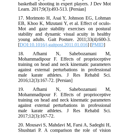
basketball shooting in expert players. 
Learn. 2017;9(3):493-513. [Persian]
17. Morimoto H, Asai Y, Johnson EG
EB, Khoo K, Mizutani Y, et al. Effect 
Mot and gaze stability exercises on 
stability and dynamic visual acuity in
young adults. Gait Posture. 2011;33(4
[
DOI:10.1016/j.gaitpost.2011.01.016
] [
18. Afhami N, Sahebozam
Mohammadipour F. Effects of propri
training on head and neck kinematic pa
against external perturbations in prof
male karate athletes. J Res Rehab
2016;12(3):167-72. [Persian]
19. Afhami N, Sahebozam
Mohammadipour F. Effects of propri
training on head and neck kinematic pa
against external perturbations in prof
male karate athletes. J Res Rehab
2017;12(3):167-72.
20. Mousavi S, Mahdavi M, Farsi A, Sa
Shushtari P. A comparison the role o