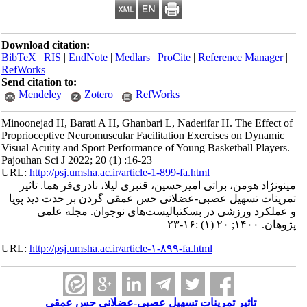
Download citation:
BibTeX
|
RIS
|
EndNote
|
Medlars
|
ProCite
|
Refe
RefWorks
Send citation to:
Mendeley
Zotero
RefWorks
Minoonejad H, Barati A H, Ghanbari L, Naderifar
Proprioceptive Neuromuscular Facilitation Exerc
Visual Acuity and Sport Performance of Young Bas
Pajouhan Sci J 2022; 20 (1) :16-23
URL:
http://psj.umsha.ac.ir/article-1-899-fa.html
تی امیرحسین، قنبری لیلا، نادری‌فر هما. تاثیر
صبی-عضلانی حس عمقی گردن بر حدت دید پویا
در بسکتبالیست‌های نوجوان. مجله علمی
URL:
http://psj.umsha.ac.ir/article-۱-۸۹۹-fa.html
مرینات تسهیل عصبی-عضلانی حس عمقی