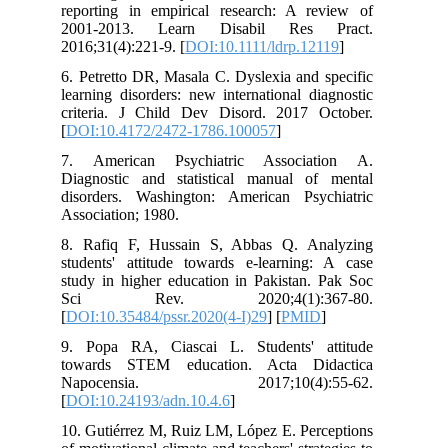
reporting in empirical research: A r
2001-2013. Learn Disabil Res
2016;31(4):221-9. [
DOI:10.1111/ldrp.12
6. Petretto DR, Masala C. Dyslexia and
learning disorders: new international d
criteria. J Child Dev Disord. 2017 
[
DOI:10.4172/2472-1786.100057
]
7. American Psychiatric Associa
Diagnostic and statistical manual o
disorders. Washington: American Psy
Association; 1980.
8. Rafiq F, Hussain S, Abbas Q. A
students' attitude towards e-learning
study in higher education in Pakistan.
Sci Rev. 2020;4(1):36
[
DOI:10.35484/pssr.2020(4-I)29
] [
PMI
9. Popa RA, Ciascai L. Students' 
towards STEM education. Acta Di
Napocensia. 2017;10(4):
[
DOI:10.24193/adn.10.4.6
]
10. Gutiérrez M, Ruiz LM, López E. Per