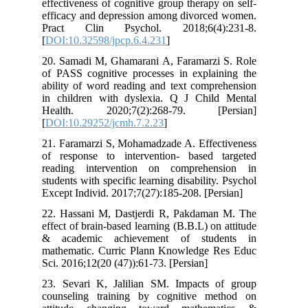
effectiveness of cognitive group therapy
efficacy and depression among divorce
Pract Clin Psychol. 2018;6(4)
[
DOI:10.32598/jpcp.6.4.231
]
20. Samadi M, Ghamarani A, Faramarzi
of PASS cognitive processes in explai
ability of word reading and text compr
in children with dyslexia. Q J Chil
Health. 2020;7(2):268-79. [P
[
DOI:10.29252/jcmh.7.2.23
]
21. Faramarzi S, Mohamadzade A. Effec
of response to intervention- based 
reading intervention on comprehen
students with specific learning disability
Except Individ. 2017;7(27):185-208. [Pe
22. Hassani M, Dastjerdi R, Pakdama
effect of brain-based learning (B.B.L) on
& academic achievement of stud
mathematic. Curric Plann Knowledge 
Sci. 2016;12(20 (47)):61-73. [Persian]
23. Sevari K, Jalilian SM. Impacts 
counseling training by cognitive m