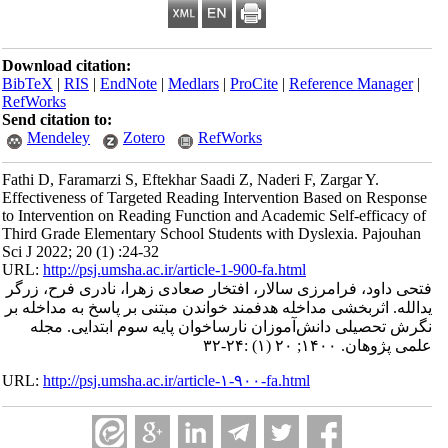
Download citation:
BibTeX
|
RIS
|
EndNote
|
Medlars
|
ProCite
|
Refe
RefWorks
Send citation to:
Mendeley
Zotero
RefWorks
Fathi D, Faramarzi S, Eftekhar Saadi Z, Naderi F,
Effectiveness of Targeted Reading Intervention 
to Intervention on Reading Function and Academic
Third Grade Elementary School Students with Dy
Sci J 2022; 20 (1) :24-32
URL:
http://psj.umsha.ac.ir/article-1-900-fa.html
زی سالار، افتخار صعادی زهرا، نادری فرح، زرگر
داخله هدفمند خواندن مبتنی بر پاسخ به مداخله بر
‌آموزان نارساخوان پایه سوم ابتدایی. مجله
URL:
http://psj.umsha.ac.ir/article-۱-۹۰۰-fa.html