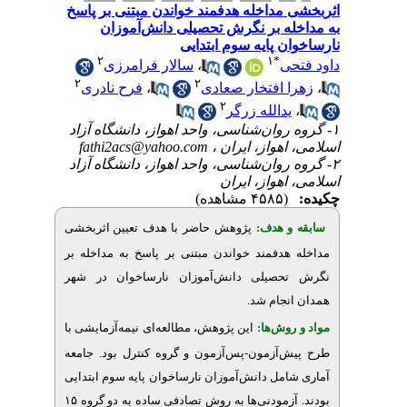
مداخله هدفمند خواندن مبتنی بر پاسخ
ه بر نگرش تحصیلی دانش‌آموزان
 پایه سوم ابتدایی
۲
۱
*
سالار فرامرزی
،
ی
۲
۲
فرح نادری
،
 افتخار صعادی
۲
دالله زرگر
۱- ان‌شناسی، واحد اهواز، دانشگاه آزاد
fathi2acs@yahoo.com
 اهواز، ایران
۲- ان‌شناسی، واحد اهواز، دانشگاه آزاد
هواز، ایران
(۴۵۸۵ مشاهده)
و هدف
پژوهش حاضر
با هدف
تعیین اثربخشی
دفمند خواندن مبتنی بر پاسخ به مداخله بر
صیلی دانش‌آموزان نارساخوان در شهر
.
نجام شد
وش‌‌ها
این پژوهش، مطالعه‌ای نیمه‌آزمایشی با
‌آزمون-پس‌آزمون و گروه کنترل بود. جامعه
مل دانش‌آموزان نارساخوان پایه سوم ابتدایی
بودند. آزمودنی‌ها به روش تصادفی ساده به دو گروه ۱۵