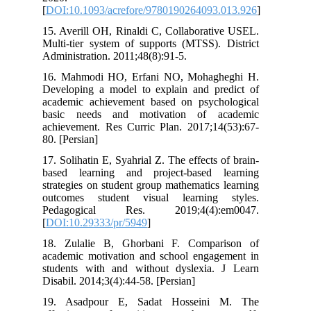
[
DOI:10.1093/acrefore/9780190264093
15. Averill OH, Rinaldi C, Collaborati
Multi-tier system of supports (MTSS). 
Administration. 2011;48(8):91-5.
16. Mahmodi HO, Erfani NO, Mohagh
Developing a model to explain and pr
academic achievement based on psych
basic needs and motivation of a
achievement. Res Curric Plan. 2017;14
80. [Persian]
17. Solihatin E, Syahrial Z. The effects 
based learning and project-based 
strategies on student group mathematics
outcomes student visual learning 
Pedagogical Res. 2019;4(4):e
[
DOI:10.29333/pr/5949
]
18. Zulalie B, Ghorbani F. Compar
academic motivation and school engag
students with and without dyslexia.
Disabil. 2014;3(4):44-58. [Persian]
19. Asadpour E, Sadat Hosseini