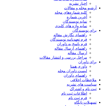
ریه
مقالات
اره‌های مجله
ماره
یسندگان
ژه های کلیدی
ن
 نگارش مقاله
دنامه نویسندگان
خ به داوران
 ارسال مقاله
قاله
ررسی و انتشار مقالات
متا
وران مجله
 داوران
قی
شریه
راک
 ثبت نام
 نام