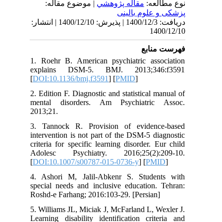
لعه
مقاله پژوهشي
| موضوع مقاله:
علوم بالینی
دریافت: 1400/12/3 | پذیرش: 1400/12/10 | انتشار:
14
نابع
1. Roehr B. American psychiatric ass
explains DSM-5. BMJ. 2013;34
[
DOI:10.1136/bmj.f3591
] [
PMID
]
2. Edition F. Diagnostic and statistical 
mental disorders. Am Psychiatric
2013;21.
3. Tannock R. Provision of eviden
intervention is not part of the DSM-5 d
criteria for specific learning disorder. 
Adolesc Psychiatry. 2016;25(2):
[
DOI:10.1007/s00787-015-0736-y
] [
PM
4. Ashori M, Jalil-Abkenr S. Stude
special needs and inclusive education.
Roshd-e Farhang; 2016:103-29. [Persian
5. Williams JL, Miciak J, McFarland L, 
Learning disability identification cri