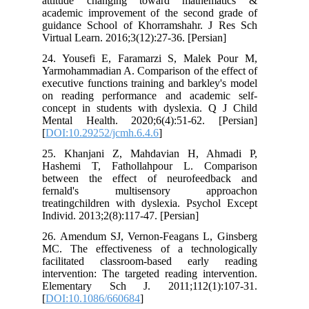
attitude changing toward mathem
academic improvement of the second 
guidance School of Khorramshahr. J
Virtual Learn. 2016;3(12):27-36. [Persia
24. Yousefi E, Faramarzi S, Malek
Yarmohammadian A. Comparison of the e
executive functions training and barkle
on reading performance and academ
concept in students with dyslexia. Q
Mental Health. 2020;6(4):51-62. [
[
DOI:10.29252/jcmh.6.4.6
]
25. Khanjani Z, Mahdavian H, Ah
Hashemi T, Fathollahpour L. Com
between the effect of neurofeedb
fernald's multisensory appr
treatingchildren with dyslexia. Psycho
Individ. 2013;2(8):117-47. [Persian]
26. Amendum SJ, Vernon-Feagans L, 
MC. The effectiveness of a technol
facilitated classroom-based early
intervention: The targeted reading inte
Elementary Sch J. 2011;112(1):
[
DOI:10.1086/660684
]