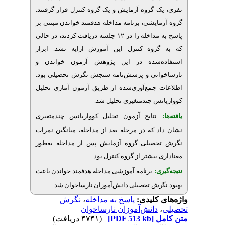
ک گروه آزمایش و یک گروه کنترل قرار گرفتند
ایشی، برنامه مداخله هدفمند خواندن مبتنی بر
پاسخ به مداخله را در ۱۲ جلسه دریافت کردند، در حالی
روه کنترل این آموزش ارایه نشد. ابزار
ه‌شده در این پژوهش
آزمون خواندن و
انی
و پرسش‌نامه سنجش نگرش تحصیلی بود.
 جمع‌آوری‌شده از طریق آزمون آماری تحلیل
.
س چندمتغیری تحلیل شد
نتایج آزمون تحلیل کوواریانس چندمتغیری
 که در مرحله بعد از مداخله، میانگین نمرات
صیلی گروه آزمایش پس از مداخله به‌طور
.
 بیشتر از گروه کنترل بود
ری
برنامه آموزشی مداخله هدفمند خواندن باعث
.
رش تحصیلی دانش‌آموزان نارساخوان شد
نگرش
،
پاسخ به مداخله
ی کلیدی
دانش‌آموزان نارساخوان
(۴۷۴۱ دریافت)
[PDF 513 kb]
ل