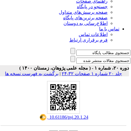
ی صفحات
ر پایگاه
رسش‌های متداول
رین‌های پایگاه
سانی به دوستان
ت تماس
راری ارتباط
برگشت به فهرست نسخه ها
|
‎ 10.61186/psj.20.1.24