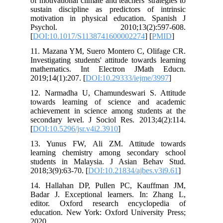
of motivational climate and teachers' stra
sustain discipline as predictors of i
motivation in physical education. S
Psychol. 2010;13(2):597
[
DOI:10.1017/S1138741600002274
] [
P
11. Mazana YM, Suero Montero C, Oli
Investigating students' attitude towards
mathematics. Int Electron JMath
2019;14(1):207. [
DOI:10.29333/iejme/3
12. Narmadha U, Chamundeswari S. 
towards learning of science and a
achievement in science among student
secondary level. J Sociol Res. 2013;4
[
DOI:10.5296/jsr.v4i2.3910
]
13. Yunus FW, Ali ZM. Attitude 
learning chemistry among secondar
students in Malaysia. J Asian Beh
2018;3(9):63-70. [
DOI:10.21834/ajbes.v
14. Hallahan DP, Pullen PC, Kauff
Badar J. Exceptional learners. In: 
editor. Oxford research encyclop
education. New York: Oxford Universit
2020.