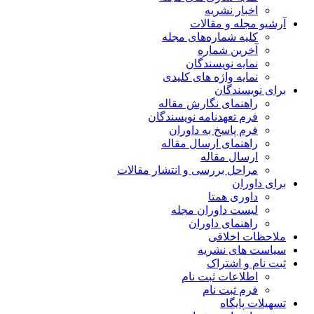
ریه
مقالات
اره‌های مجله
ماره
یسندگان
ژه های کلیدی
ن
 نگارش مقاله
دنامه نویسندگان
خ به داوران
 ارسال مقاله
قاله
ررسی و انتشار مقالات
متا
وران مجله
 داوران
قی
شریه
راک
 ثبت نام
 نام