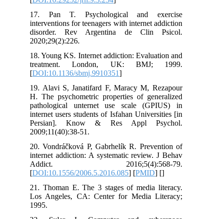
17. Pan T. Psychological and e
interventions for teenagers with internet 
disorder. Rev Argentina de Clin 
2020;29(2):226.
18. Young KS. Internet addiction: Evalu
treatment. London, UK: BMJ;
[
DOI:10.1136/sbmj.9910351
]
19. Alavi S, Janatifard F, Maracy M, 
H. The psychometric properties of gen
pathological unternet use scale (G
internet users students of Isfahan Univers
Persian]. Know & Res Appl Ps
2009;11(40):38-51.
20. Vondráčková P, Gabrhelík R. Preve
internet addiction: A systematic review
Addict. 2016;5(4):56
[
DOI:10.1556/2006.5.2016.085
] [
PMID
21. Thoman E. The 3 stages of media l
Los Angeles, CA: Center for Media L
1995.