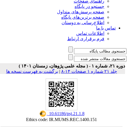
ی صفحات
ر پایگاه
رسش‌های متداول
رین‌های پایگاه
سانی به دوستان
ت تماس
راری ارتباط
برگشت به فهرست نسخه ها
|
‎ 10.61186/psj.21.1.8
Ethics code: IR.MUMS.REC.1400