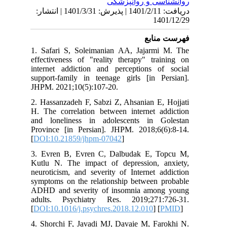
ی و روانپزشکی
دریافت: 1401/2/11 | پذیرش: 1401/3/31 | انتشار:
14
نابع
1. Safari S, Soleimanian AA, Jajarm
effectiveness of "reality therapy" tra
internet addiction and perceptions o
support-family in teenage girls [in P
JHPM. 2021;10(5):107-20.
2. Hassanzadeh F, Sabzi Z, Ahsanian E,
H. The correlation between internet a
and loneliness in adolescents in 
Province [in Persian]. JHPM. 2018;6(
[
DOI:10.21859/jhpm-07042
]
3. Evren B, Evren C, Dalbudak E, 
Kutlu N. The impact of depression, 
neuroticism, and severity of Internet 
symptoms on the relationship between 
ADHD and severity of insomnia amo
adults. Psychiatry Res. 2019;271:
[
DOI:10.1016/j.psychres.2018.12.010
] [
4. Shorchi F, Javadi MJ, Davaie M, Fa