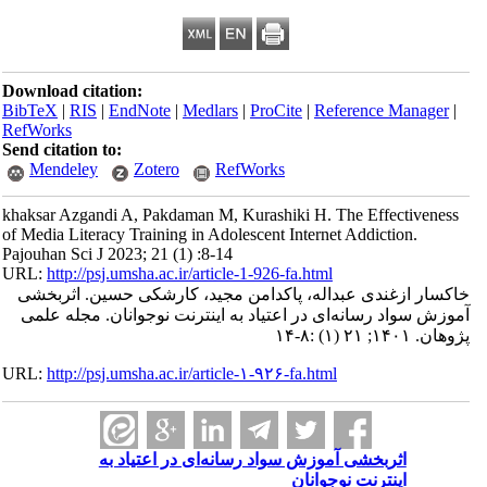
Download citation:
BibTeX
|
RIS
|
EndNote
|
Medlars
|
ProCite
|
Refe
RefWorks
Send citation to:
Mendeley
Zotero
RefWorks
khaksar Azgandi A, Pakdaman M, Kurashiki H. Th
of Media Literacy Training in Adolescent Internet
Pajouhan Sci J 2023; 21 (1) :8-14
URL:
http://psj.umsha.ac.ir/article-1-926-fa.html
داله، پاکدامن مجید، کارشکی حسین. اثربخشی
ای در اعتیاد به اینترنت نوجوانان. مجله علمی
URL:
http://psj.umsha.ac.ir/article-۱-۹۲۶-fa.html
آموزش سواد رسانه‌ای در اعتیاد به
وجوانان