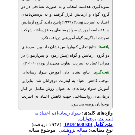
ری هدفمند انتخاب و به‌ صورت تصادفی در دو
ه و آزمایش قرار گرفتند و به پرسش‌نامه‌ی
 اینترنت
(۱۹۹۹) پاسخ دادند. گروه آزمایش
Young
۱۶ جلسه آموزش سواد رسانه‌ای محقق‌ساخته شرکت
.
اما گروه گواه آموزشی دریافت نکرد
نتایج تحلیل کوواریانس نشان داد، بین نمره‌های
آزمایش و گواه (پیش‌آزمون و پس‌آزمون) در
.
)
تیاد به اینترنت، تفاوت معنی‌دار بود (۰/۰۱
P
ری
نتایج نشان داد، آموزش سواد رسانه‌ای،
ش اعتیاد به اینترنت نوجوانان شد. بنابراین
واد رسانه‌ای به‌ عنوان روش مکمل در کنار
ی روانشناختی جهت کاهش اعتیاد به اینترنت
.
 توصیه می‌شود
اعتیاد به
،
سواد رسانه‌ای
ی کلیدی
نوجوانان.
(۱۹۴۸ دریافت)
[PDF 600 kb]
ل
لعه
مقاله پژوهشي
| موضوع مقاله: