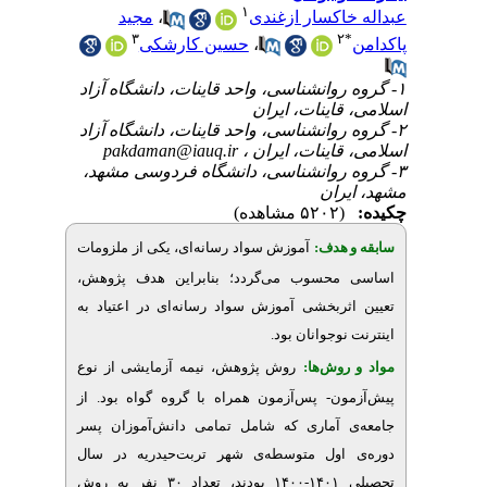
۱
مجید
،
اکسار ازغندی
۳
۲
حسین کارشکی
،
۱- انشناسی، واحد قاینات، دانشگاه آزاد
اینات، ایران
۲- انشناسی، واحد قاینات، دانشگاه آزاد
pakdaman@iauq.ir
 قاینات، ایران
۳- وانشناسی، دانشگاه فردوسی مشهد
ران
(۵۲۰۲ مشاهده)
 هدف
آموزش سواد رسانه‌ای، یکی از ملزومات
محسوب می‌گردد؛ بنابراین هدف پژوهش
ثربخشی آموزش سواد رسانه‌ای در اعتیاد به
.
نوجوانان بود
روش‌‌ها
روش پژوهش، نیمه آزمایشی از نوع
ون- پس‌آزمون همراه با گروه گواه بود. از
 آماری که شامل تمامی دانش‌آموزان پسر
اول متوسطه‌ی شهر تربت‌حیدریه در سال
تحصیلی ۱۴۰۱-۱۴۰۰ بودند، تعداد ۳۰ نفر به روش