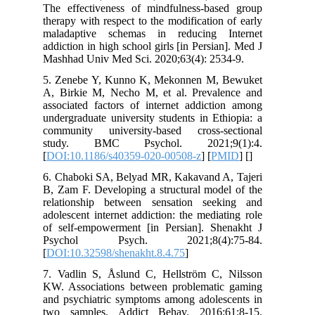
The effectiveness of mindfulness-bas
therapy with respect to the modification
maladaptive schemas in reducing I
addiction in high school girls [in Persia
Mashhad Univ Med Sci. 2020;63(4): 25
5. Zenebe Y, Kunno K, Mekonnen M,
A, Birkie M, Necho M, et al. Preval
associated factors of internet addicti
undergraduate university students in Et
community university-based cross-s
study. BMC Psychol. 2021;9
[
DOI:10.1186/s40359-020-00508-z
] [
P
6. Chaboki SA, Belyad MR, Kakavand A
B, Zam F. Developing a structural mode
relationship between sensation see
adolescent internet addiction: the media
of self-empowerment [in Persian]. Sh
Psychol Psych. 2021;8(4):
[
DOI:10.32598/shenakht.8.4.75
]
7. Vadlin S, Åslund C, Hellström C,
KW. Associations between problemati
and psychiatric symptoms among adoles
two samples. Addict Behav. 2016;6