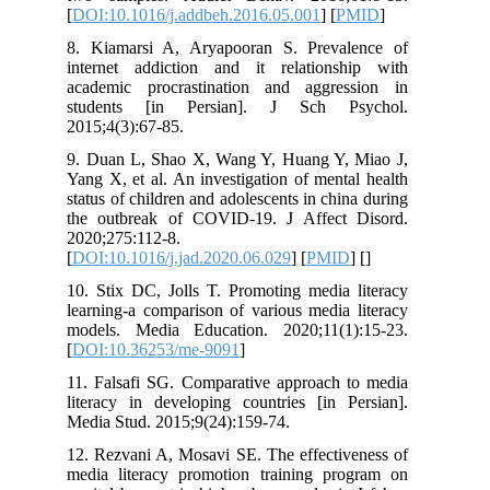
[
DOI:10.1016/j.addbeh.2016.05.001
] [
P
8. Kiamarsi A, Aryapooran S. Preva
internet addiction and it relations
academic procrastination and aggre
students [in Persian]. J Sch P
2015;4(3):67-85.
9. Duan L, Shao X, Wang Y, Huang Y,
Yang X, et al. An investigation of ment
status of children and adolescents in chi
the outbreak of COVID-19. J Affect
2020;275:112-8.
[
DOI:10.1016/j.jad.2020.06.029
] [
PMI
10. Stix DC, Jolls T. Promoting media 
learning-a comparison of various media
models. Media Education. 2020;11(1
[
DOI:10.36253/me-9091
]
11. Falsafi SG. Comparative approach 
literacy in developing countries [in P
Media Stud. 2015;9(24):159-74.
12. Rezvani A, Mosavi SE. The effectiv
media literacy promotion training pr