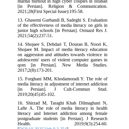
marital burnout in high cyber couples i
[in Persian]. Religion & Communi
2021;28(First Special Issue):195-58.
13. Ghasemi Gurbandi B, Sadeghi S. Ev
of the effectiveness of media literacy on
junior high schools [in Persian]. Orma
2021;54(2):237-51.
14. Shojaee S, Dehdari T, Douran B, 
Shojaee M. Impact of media literacy e
on aggression and attitudes towards vi
adolescents' users of violent computer
qom [in Persian]. New Media S
2017;2(8):173-201.
15. Forghani MM, Khodamoradi Y. The
media literacy in adjustment of internet 
[in Persian]. J Cult-Commun
2019;20(45):85-102.
16. Shirzad M, Taraghi Khah Dilma
Lafte A. The role of media literacy i
literacy and Internet addiction amon
postgraduate students [in Persian]. J 
Health. 2019;9(3):25
[
DOI:10.29252/jrh.9.3.254
]