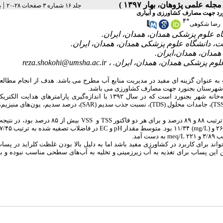
|
جلد ۱۶ شماره ۳ صفحات ۲۸-۲۰
ب
ورد جهت مصارف کشاورزی و آبیاری
۴
*
رضا شکوهی
reza.shokohi@umsha.ac.ir
ب به عنوان گزینه­ ای مفید در مدیریت منابع آب مطرح می­ باشد. هدف از انجام مطالع
ب شهرستان بجنورد جهت مصارف کشاورزی می­ باشد.
اکسیژن‌خواهی شیمیایی (COD) و بیولوژیکی (BOD)، نیتروژن، فسفر، جامدات معلق (TSS)، جامدات محلول (TDS)، نسبت جذب سدیم (SAR)، د
با توجه به نتایج، راندمان حذف فرایند هوادهی گسترده برای BOD و COD به ترتیب ۸۸ و ۸۹ درصد و برای هر دو فاکتور 
meq/L
به دست آمد.
اند برای کاربرد در کشاورزی مفید باشد اما به دلیل بالا بودن غلظت کلراید در پسا
 این پساب برای تغذیه به آب زیرزمینی و تخلیه به آب‌های سطحی مناسب نبوده و 