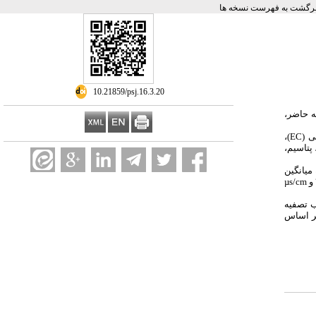
رگشت به فهرست نسخه ها
‎ 10.21859/psj.16.3.20
ه حاضر،
این مطالعه، پژوهشی توصیفی- تحلیلی بر روی کیفیت پساب تصفیه‌خانه شهر بجنورد است که در سال ۱۳۹۲ با اندازه‌گیری پارامترهای هدایت الکتریکی (EC)،
رصد سدیم، یون‌های منیزیم، پتاسیم،
TSS و VSS بیش از ۸۵ درصد بود، در نتیجه میانگین
غلظت باقیمانده در پساب خروجی برای BOD، COD، TSS و فسفات به ترتیب ۲۷، ۶۱، ۲۶ و (mg/L) ۱۱/۳۴ بود. متوسط مقدار pH و EC در فاضلاب تصفیه شده به ترتیب ۷/۴۵ و µs/cm
ب تصفیه
بر اساس