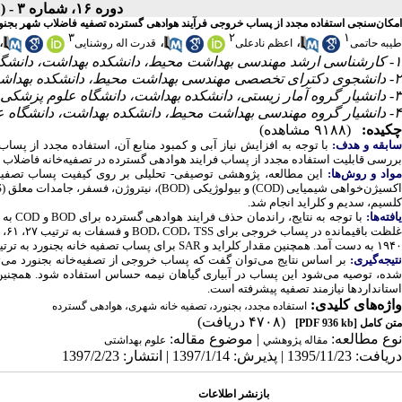
دوره ۱۶، شماره ۳ - ( مجله علمی پژوهان، بهار ۱۳۹۷ )
امکان‌سنجی استفاده مجدد از پساب خروجی فرآیند هوادهی گسترده تصفیه فاضلاب شهر بجن
۳
۲
۱
،
،
،
طیبه حاتمی
اعظم نادعلی
قدرت اله روشنایی
۱- کارشناسی ارشد مهندسی بهداشت محیط، دانشکده بهداشت، دانشگاه علوم پزشکی همدان، همدان، ایران.
۲- دانشجوی دکترای تخصصی مهندسی بهداشت محیط، دانشکده بهداشت، دانشگاه علوم پزشکی همدان، همدان، ایران.
۳- دانشیار گروه آمار زیستی، دانشکده بهداشت، دانشگاه علوم پزشکی همدان، همدان،ایران.
۴- دانشیار گروه مهندسی بهداشت محیط، دانشکده بهداشت، دانشگاه علوم پزشکی همدان، همدان، ایران. ،
چکیده:
(۹۱۸۸ مشاهده)
ابقه و هدف:
با توجه به افزایش نیاز آبی و کمبود منابع آن، استفاده مجدد از پسا
بررسی قابلیت استفاده مجدد از پساب فرایند هوادهی گسترده در تصفیه‌خانه فاضلا
واد و روش‌‌ها:
کلسیم، سدیم و کلراید انجام شد.
افته‌ها:
۱۹۴۰
به دست آمد. همچنین مقدار کلراید و SAR برای پساب تصفیه خانه بجنورد به ترتیب ۳/۸۹ و ۲۲۱
تیجه‌گیری:
بر اساس نتایج می‌توان گفت که پساب خروجی از تصفیه‌خانه بجنورد می‌تو
شده، توصیه می‌شود این پساب در آبیاری گیاهان نیمه­ حساس استفاده شود. همچنین
استانداردها نیازمند تصفیه پیشرفته است.
واژه‌های کلیدی:
استفاده مجدد، بجنورد، تصفیه خانه شهری، هوادهی گسترده
(۴۷۰۸ دریافت)
متن کامل
[PDF 936 kb]
نوع مطالعه:
| موضوع مقاله:
مقاله پژوهشي
علوم بهداشتی
دریافت: 1395/11/23 | پذیرش: 1397/1/14 | انتشار: 1397/2/23
بازنشر اطلاعات