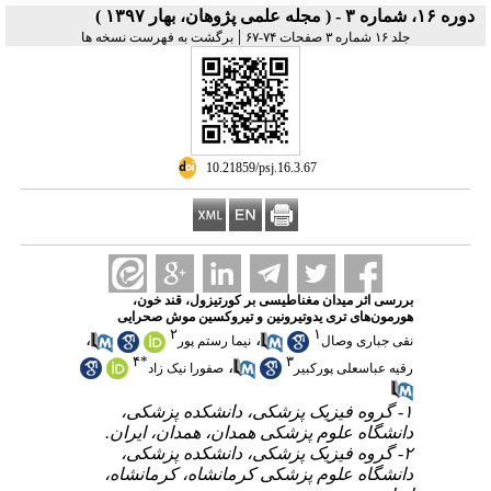
دوره ۱۶، شماره ۳ - ( مجله علمی پژوهان، بهار ۱۳۹۷ )
|
جلد ۱۶ شماره ۳ صفحات ۷۴-۶۷
برگشت به فهرست نسخه ها
‎ 10.21859/psj.16.3.67
بررسی اثر میدان مغناطیسی بر کورتیزول، قند خون،
هورمون‌های تری یدوتیرونین و تیروکسین موش صحرایی
۲
۱
،
،
نقی جباری وصال
نیما رستم پور
۴
*
۳
،
رقیه عباسعلی پورکبیر
صفورا نیک زاد
۱- گروه فیزیک پزشکی، دانشکده پزشکی،
دانشگاه علوم پزشکی همدان، همدان، ایران.
۲- گروه فیزیک پزشکی، دانشکده پزشکی،
دانشگاه علوم پزشکی کرمانشاه، کرمانشاه،