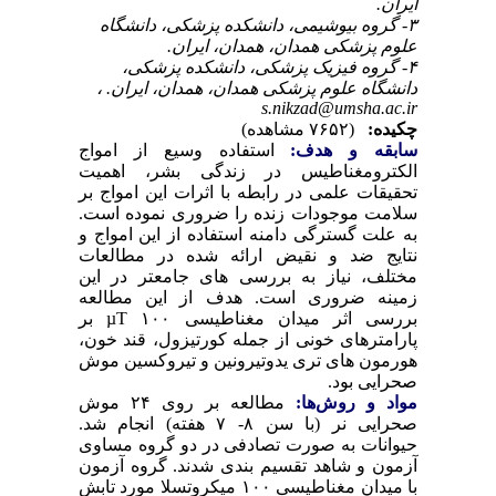
ایران.
۳- گروه بیوشیمی، دانشکده پزشکی، دانشگاه
علوم پزشکی همدان، همدان، ایران.
۴- گروه فیزیک پزشکی، دانشکده پزشکی،
دانشگاه علوم پزشکی همدان، همدان، ایران. ،
s.nikzad@umsha.ac.ir
چکیده:
(۷۶۵۲ مشاهده)
سابقه و هدف:
استفاده وسیع از امواج
الکترومغناطیس در زندگی بشر، اهمیت
تحقیقات علمی در رابطه با اثرات این امواج بر
سلامت موجودات زنده را ضروری نموده است.
به علت گسترگی دامنه استفاده از این امواج و
نتایج ضد و نقیض ارائه شده در مطالعات
مختلف، نیاز به بررسی­ های جامع­تر در این
زمینه ضروری است. هدف از این مطالعه
بررسی اثر میدان مغناطیسی µT ۱۰۰ بر
پارامترهای خونی از جمله کورتیزول، قند خون،
هورمون های تری یدوتیرونین و تیروکسین موش
صحرایی بود.
مواد و روش‌‌ها:
مطالعه بر روی ۲۴ موش
صحرایی نر (با سن ۸- ۷ هفته) انجام شد.
حیوانات به صورت تصادفی در دو گروه مساوی
آزمون و شاهد تقسیم­ بندی شدند. گروه آزمون
با میدان مغناطیسی ۱۰۰ میکروتسلا مورد تابش