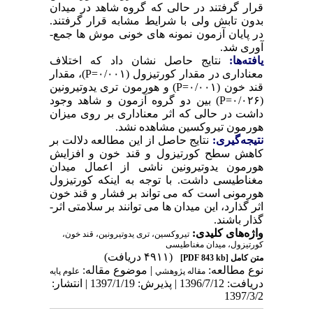
قرار گرفتند در حالی که گروه شاهد در میدان
بدون تابش ولی با شرایط مشابه قرار گرفتند.
در پایان آزمون نمونه های خونی موش ­ها جمع­
آوری شد.
یافته‌ها:
نتایج حاصل نشان داد که اختلاف
معناداری در مقدار کورتیزول (۰/۰۰۱=P)، مقدار
قند خون (۰/۰۰۱=P) و هورمون تری یدوتیرونین
(۰/۰۲۶=P) بین دو گروه آزمون و شاهد وجود
داشت در حالی که اثر معناداری بر روی میزان
هورمون تیروکسین مشاهده نشد.
نتیجه‌گیری:
نتایج حاصل از این مطالعه دلالت بر
کاهش سطح کورتیزول و قند خون و افزایش
هورمون یدوتیرونین ناشی از اعمال میدان
مغناطیسی داشت. با توجه به اینکه کورتیزول
هورمونی است که می تواند بر فشار و قند خون
اثر گذارد، این میدان ها می توانند بر سلامتی اثر­
گذار باشند.
واژه‌های کلیدی:
تیروکسین، تری یدوتیرونین، قند خون،
کورتیزول، میدان مغناطیسی
(۴۹۱۱ دریافت)
متن کامل
[PDF 843 kb]
نوع مطالعه:
| موضوع مقاله:
مقاله پژوهشي
علوم پایه
دریافت: 1396/7/12 | پذیرش: 1397/1/19 | انتشار:
1397/3/2