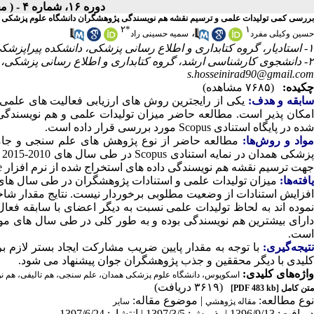
دوره ۱۶، شماره ۴ - ( مجله علمی پژوهان، تابستان ۱۳۹۷ )
بررسی کمی تولیدات علمی و ترسیم نقشه هم نویسندگی پژوهشگران دانشگاه علوم پزشکی همدان در
۲
*
۱
،
حسین وکیلی مفرد
سمیه حسینی راد
۱- استادیار، گروه کتابداری و اطلاع رسانی پزشکی، دانشکده پیراپزشکی، دانشگاه علوم پزشکی همدان، همدان، ایران
۲- دانشجوی کارشناسی ارشد، گروه کتابداری و اطلاع رسانی پزشکی، دانشکده پیراپزشکی، دانشگاه علوم پزشکی همدان، همدان، ایران ،
s.hosseinirad90@gmail.com
چکیده:
(۷۶۸۵ مشاهده)
ابقه و هدف:
یکی از رایج­ترین روش­ های ارزیابی فعالیت­ های علمی 
امکان پذیر است. مطالعه حاضر میزان تولیدات علمی و هم­ نویسندگ
شده در پایگاه استنادی Scopus مورد بررسی قرار داده است.
واد و روش‌‌ها:
مطالعه حاضر از نوع پژوهش­ های علم سنجی و جا
جهت ترسیم نقشه هم ­نویسندگی داده های استخراج شده از نرم افزار CiteSpace استفاده شده است.
افته‌ها:
نموده اند به لحاظ تولیدات علمی نسبت به دیگر اعضای با سابقه فعال­
است.
تیجه‌گیری:
با توجه به مقدار پایین ضریب مشارکت ایجاد بستر لازم 
کلیدی با دیگر محققین و جذب پژوهشگران جوان پیشنهاد می­ شود.
واژه‌های کلیدی:
اسکوپوس، دانشگاه علوم پزشکی همدان، علم سنجی، هم تالیفی، هم ن
(۳۶۱۹ دریافت)
متن کامل
[PDF 483 kb]
نوع مطالعه:
| موضوع مقاله:
مقاله پژوهشي
سایر
دریافت: 1396/9/13 | پذیرش: 1397/3/5 | انتشار: 1397/6/24