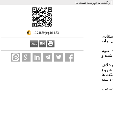
برگشت به فهرست نسخه ها
‎ 10.21859/psj.16.4.53
ستنادی
نمایه
 علوم
طریق جستجو در پایگاه استنادی Scopus جمع آوری شده و
استنادات پژوهشگران در طی سال­ های مورد بررسی از رشد خوبی برخوردار بوده است اما مقدار شاخص h برخلاف
 خود را شروع
کده ها
شترین هم ­نویسندگی بوده و به طور کلی در طی سال های مورد بررسی هم ­نویسندگی رشد خوبی (میانگین ضریب همکاری = 0/39) داشته
جسته و