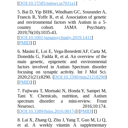
[
DOI:10.15585/mmwr.ss7011a1
]
5. Bai D, Yip BHK, Windham GC, Sour
Francis R, Yoffe R, et al. Association o
and environmental factors with Autism
country cohort. JAMA Psych
2019;76(10):1035-43.
[
DOI:10.1001/jamapsychiatry.2019.141
[
PMID
] [
]
6. Masini E, Loi E, Vega-Benedetti AF,
Doneddu G, Fadda R, et al. An overvie
main genetic, epigenetic and envir
factors involved in Autism Spectrum 
focusing on synaptic activity. Int J 
2020;21(21):8290. [
DOI:10.3390/ijms2
[
PMID
] [
]
7. Fujiwara T, Morisaki N, Honda Y, S
Tani Y. Chemicals, nutrition, and
spectrum disorder: a mini-review
Neurosci. 2016;10:
[
DOI:10.3389/fnins.2016.00174
] [
PMI
8. Lai X, Zhang Q, Zhu J, Yang T, Guo 
et al. A weekly vitamin A supple