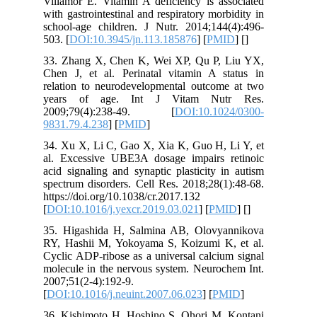
Villamor E. Vitamin A deficiency is as
with gastrointestinal and respiratory mor
school-age children. J Nutr. 2014;144
503. [
DOI:10.3945/jn.113.185876
] [
PM
33. Zhang X, Chen K, Wei XP, Qu P,
Chen J, et al. Perinatal vitamin A s
relation to neurodevelopmental outcom
years of age. Int J Vitam Nu
2009;79(4):238-49. [
DOI:10.10
9831.79.4.238
] [
PMID
]
34. Xu X, Li C, Gao X, Xia K, Guo H, 
al. Excessive UBE3A dosage impairs 
acid signaling and synaptic plasticity 
spectrum disorders. Cell Res. 2018;28(
https://doi.org/10.1038/cr.2017.132
[
DOI:10.1016/j.yexcr.2019.03.021
] [
PM
35. Higashida H, Salmina AB, Olovy
RY, Hashii M, Yokoyama S, Koizumi K
Cyclic ADP-ribose as a universal calci
molecule in the nervous system. Neuroc
2007;51(2-4):192-9.
[
DOI:10.1016/j.neuint.2007.06.023
] [
P
36. Kishimoto H, Hoshino S, Ohori M,