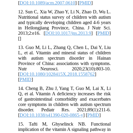
[
DOI:10.1089/acm.2007.0610
] [
PMID
]
12. Sun C, Xia W, Zhao Y, Li N, Zhao 
Nutritional status survey of children wi
and typically developing children aged 
in Heilongjiang Province, China. J N
2013;2:e16. [
DOI:10.1017/jns.2013.9
]
[
]
13. Guo M, Li L, Zhang Q, Chen L, Da
L, et al. Vitamin and mineral status of
with autism spectrum disorder in
Province of China: associations with s
Nutr Neurosci. 2020;23(10):8
[
DOI:10.1080/1028415X.2018.155876
[
PMID
]
14. Cheng B, Zhu J, Yang T, Guo M, L
Q, et al. Vitamin A deficiency increases
of gastrointestinal comorbidity and ex
core symptoms in children with autism 
disorder. Pediatr Res. 2021;89(1)
[
DOI:10.1038/s41390-020-0865-y
] [
PM
15. Tafti M, Ghyselinck NB. Fun
implication of the vitamin A signaling p