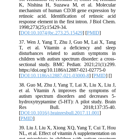
K, Nishina H, Suzawa M, et al. Mo
mechanism of human CD38 gene expre
retinoic acid. Identification of retin
response element in the first intron. J B
1998;273(25):15429-34.
[
DOI:10.1074/jbc.273.25.15429
] [
PMI
37. Wen J, Yang T, Zhu J, Guo M, Lai
T, et al. Vitamin a deficiency an
disturbances related to autism sym
children with autism spectrum disorder:
sectional study. BMC Pediatr. 2021;21
https://doi.org/10.1186/s12887-021-027
[
DOI:10.1186/s12887-021-03000-8
] [
P
38. Guo M, Zhu J, Yang T, Lai X, Liu X
et al. Vitamin A improves the sym
autism spectrum disorders and decr
hydroxytryptamine (5-HT): A pilot stud
Res Bull. 2018;137:3
[
DOI:10.1016/j.brainresbull.2017.11.00
[
PMID
]
39. Liu J, Liu X, Xiong XQ, Yang T, Cu
NL, et al. Effect of vitamin A supplemen
gut microbiota in children with autism