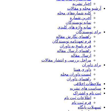
ریه
مقالات
اره‌های مجله
ماره
یسندگان
ژه های کلیدی
ن
 نگارش مقاله
دنامه نویسندگان
خ به داوران
 ارسال مقاله
قاله
ررسی و انتشار مقالات
متا
وران مجله
 داوران
قی
شریه
راک
 ثبت نام
 نام