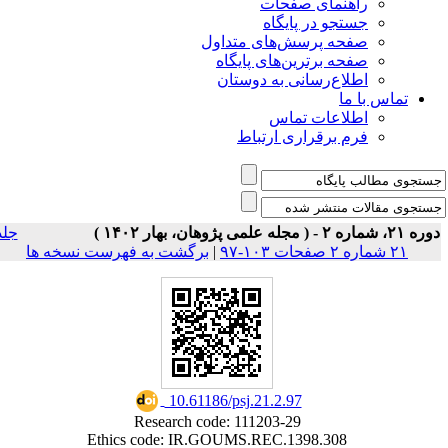
ی صفحات
ر پایگاه
رسش‌های متداول
رین‌های پایگاه
سانی به دوستان
ت تماس
راری ارتباط
جلد
برگشت به فهرست نسخه ها
|
‎ 10.61186/psj.21.2.97
Research code: 111203-29
Ethics code: IR.GOUMS.REC.1398