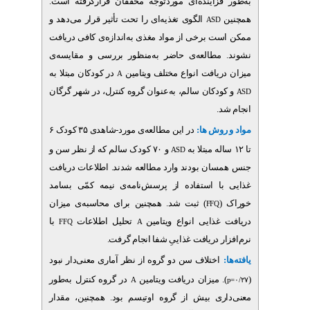
فزاینده‌ای موردتوجه محققان قرارگرفته است
الگوی تغذیه‌ای را تحت تأثیر قرار می‌دهد و
ASD
 برخی از مواد مغذی به‌اندازه‌ی کافی دریافت
مطالعه‌ی حاضر به‌منظور بررسی و مقایسه‌ی
یافت انواع مختلف ویتامین
در کودکان مبتلا به
A
کان سالم، به‌عنوان گروه کنترل، در شهر گرگان
د
روش ها
در این مطالعه‌ی مورد-شاهدی ۳۵ کودک ۶
و ۷۰ کودک سالم که از نظر سن و
ASD
ن بودند وارد مطالعه شدند. اطلاعات دریافت
 استفاده از پرسش‌نامه‌ی نیمه کمّی بسامد
) ثبت شد. همچنین برای محاسبه‌ی میزان
FFQ
ذایی انواع ویتامین
تحلیل اطلاعات
با
FFQ
A
ر دریافت غذاییِ شفا انجام گرفت
اختلاف سن دو گروه از نظر آماری معنی‌دار نبود
). زان دریافت ویتامین
در گروه کنترل به‌طور
A
ی بیش از گروه اوتیسم بود. همچنین، مقدار