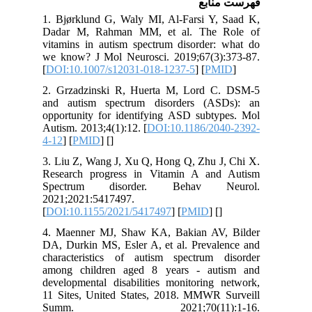
نابع
1. Bjørklund G, Waly MI, Al-Farsi Y,
Dadar M, Rahman MM, et al. The 
vitamins in autism spectrum disorder:
we know? J Mol Neurosci. 2019;67(3)
[
DOI:10.1007/s12031-018-1237-5
] [
PM
2. Grzadzinski R, Huerta M, Lord 
and autism spectrum disorders (AS
opportunity for identifying ASD subty
Autism. 2013;4(1):12. [
DOI:10.1186/20
4-12
] [
PMID
] [
]
3. Liu Z, Wang J, Xu Q, Hong Q, Zhu J
Research progress in Vitamin A an
Spectrum disorder. Behav N
2021;2021:5417497.
[
DOI:10.1155/2021/5417497
] [
PMID
] [
4. Maenner MJ, Shaw KA, Bakian AV
DA, Durkin MS, Esler A, et al. Preval
characteristics of autism spectrum 
among children aged 8 years - aut
developmental disabilities monitoring 
11 Sites, United States, 2018. MMWR 
Summ. 2021;70(11):1