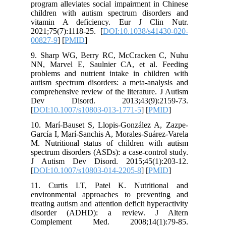
program alleviates social impairment i
children with autism spectrum disor
vitamin A deficiency. Eur J Cli
2021;75(7):1118-25. [
DOI:10.1038/s41
00827-9
] [
PMID
]
9. Sharp WG, Berry RC, McCracken 
NN, Marvel E, Saulnier CA, et al.
problems and nutrient intake in child
autism spectrum disorders: a meta-anal
comprehensive review of the literature.
Dev Disord. 2013;43(9):21
[
DOI:10.1007/s10803-013-1771-5
] [
PM
10. Marí-Bauset S, Llopis-González A
García I, Marí-Sanchis A, Morales-Suár
M. Nutritional status of children wit
spectrum disorders (ASDs): a case-contr
J Autism Dev Disord. 2015;45(1):
[
DOI:10.1007/s10803-014-2205-8
] [
PM
11. Curtis LT, Patel K. Nutritio
environmental approaches to preven
treating autism and attention deficit hype
disorder (ADHD): a review. J
Complement Med. 2008;14(1):