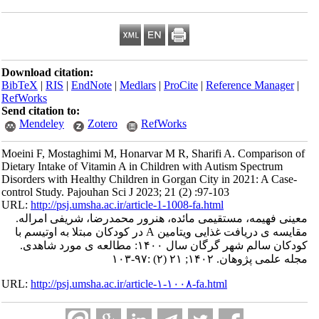
Download citation:
BibTeX
|
RIS
|
EndNote
|
Medlars
|
ProCite
|
Refe
RefWorks
Send citation to:
Mendeley
Zotero
RefWorks
Moeini F, Mostaghimi M, Honarvar M R, Sharifi 
Dietary Intake of Vitamin A in Children with Aut
Disorders with Healthy Children in Gorgan City i
control Study. Pajouhan Sci J 2023; 21 (2) :97-10
URL:
http://psj.umsha.ac.ir/article-1-1008-fa.html
تقیمی مائده، هنرور محمدرضا، شریفی امراله
مقایسه ی دریافت غذایی ویتامین A در کودکان مبتلا به اوتیسم با
کودکان سالم شهر گرگان سال ۱۴۰۰: مطالعه ی مورد شاهدی.
۹-۱۰۳
URL:
http://psj.umsha.ac.ir/article-۱-۱۰۰۸-fa.html