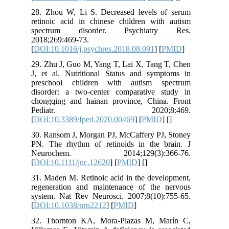
28. Zhou W, Li S. Decreased levels 
retinoic acid in chinese children wit
spectrum disorder. Psychiatr
2018;269:469-73.
[
DOI:10.1016/j.psychres.2018.08.091
] [
29. Zhu J, Guo M, Yang T, Lai X, Tang
J, et al. Nutritional Status and sym
preschool children with autism s
disorder: a two-center comparative 
chongqing and hainan province, Chin
Pediatr. 2020;8:
[
DOI:10.3389/fped.2020.00469
] [
PMID
30. Ransom J, Morgan PJ, McCaffery PJ
PN. The rhythm of retinoids in the 
Neurochem. 2014;129(3):3
[
DOI:10.1111/jnc.12620
] [
PMID
] [
]
31. Maden M. Retinoic acid in the deve
regeneration and maintenance of the
system. Nat Rev Neurosci. 2007;8(10)
[
DOI:10.1038/nrn2212
] [
PMID
]
32. Thornton KA, Mora-Plazas M, M