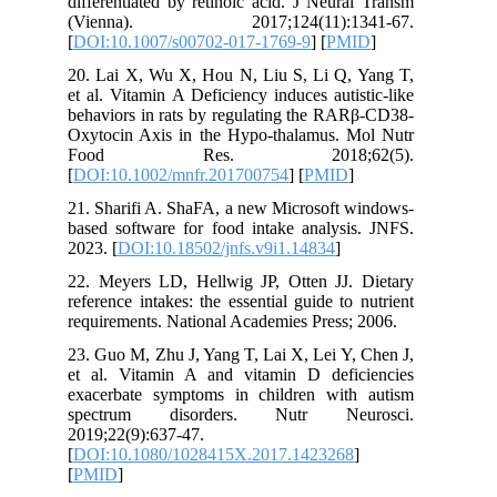
differentiated by retinoic acid. J Neur
(Vienna). 2017;124(11):13
[
DOI:10.1007/s00702-017-1769-9
] [
PM
20. Lai X, Wu X, Hou N, Liu S, Li Q,
et al. Vitamin A Deficiency induces auti
behaviors in rats by regulating the RA
Oxytocin Axis in the Hypo-thalamus. 
Food Res. 2018;62
[
DOI:10.1002/mnfr.201700754
] [
PMID
21. Sharifi A. ShaFA, a new Microsoft 
based software for food intake analysi
2023. [
DOI:10.18502/jnfs.v9i1.14834
]
22. Meyers LD, Hellwig JP, Otten JJ.
reference intakes: the essential guide to
requirements. National Academies Press;
23. Guo M, Zhu J, Yang T, Lai X, Lei Y
et al. Vitamin A and vitamin D defi
exacerbate symptoms in children wit
spectrum disorders. Nutr Neu
2019;22(9):637-47.
[
DOI:10.1080/1028415X.2017.142326
[
PMID
]