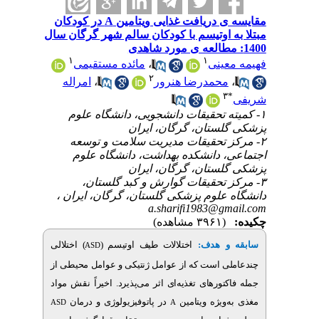
مقایسه ی دریافت غذایی ویتامین A در کودکان
 اوتیسم با کودکان سالم شهر گرگان سال
۱
۱
مائده مستقیمی
،
ینی
۲
امراله
،
حمدرضا هنرور
۱- حقیقات دانشجویی، دانشگاه علوم
ستان، گرگان، ایران
۲- قیقات مدیریت سلامت و توسعه
 دانشکده بهداشت، دانشگاه علوم
ستان، گرگان، ایران
۳- حقیقات گوارش و کبد گلستان
ه علوم پزشکی گلستان، گرگان، ایران
a.sharifi1983@g
(۳۹۶۱ مشاهده)
) اختلالی
اختلالات طیف اوتیسم (
:
و هدف
ASD
 است که از عوامل ژنتیکی و عوامل محیطی از
تورهای تغذیه‌ای اثر می‌پذیرد. اخیراً نقش مواد
ویژه ویتامین
در پاتوفیزیولوژی و درمان
ASD
A