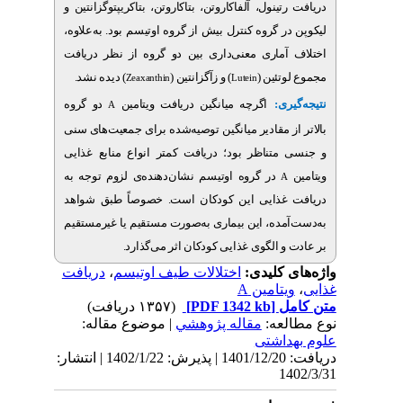
ینول، آلفاکاروتن، بتاکاروتن، بتاکریپتوگزانتین و
ر گروه کنترل بیش از گروه اوتیسم بود. به‌علاوه
ماری معنی‌داری بین دو گروه از نظر دریافت
لوتئین
) و زآگزانتین (
) دیده نشد.
Zeaxanthin
Lutein
ری
اگرچه میانگین دریافت ویتامین
دو گروه
A
ز مقادیر میانگین توصیه‌شده برای جمعیت‌های سنی
تناظر بود؛ دریافت کمتر انواع منابع غذایی
در گروه اوتیسم نشان‌دهنده‌ی لزوم توجه به
غذایی این کودکان است. خصوصاً طبق شواهد
مده، این بیماری به‌صورت مستقیم یا غیرمستقیم
و الگوی غذایی کودکان اثر می‌گذارد
دریافت
،
اختلالات طیف اوتیسم
ی کلیدی
ویتامین
(۱۳۵۷ دریافت)
[PDF 1342 kb]
ل
لعه
مقاله پژوهشي
| موضوع مقاله:
اشتی
دریافت: 1401/12/20 | پذیرش: 1402/1/22 | انتشار:
1