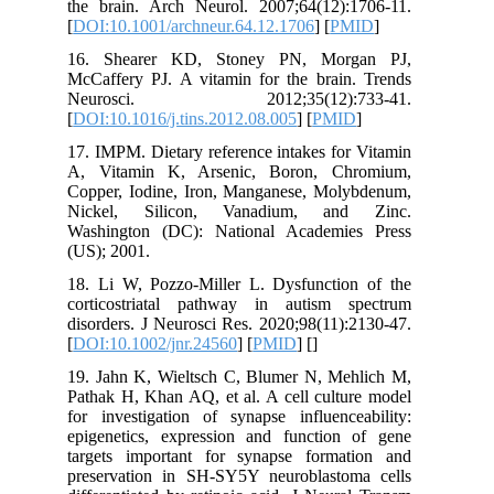
the brain. Arch Neurol. 2007;64(12):
[
DOI:10.1001/archneur.64.12.1706
] [
P
16. Shearer KD, Stoney PN, Mor
McCaffery PJ. A vitamin for the brain
Neurosci. 2012;35(12):7
[
DOI:10.1016/j.tins.2012.08.005
] [
PMI
17. IMPM. Dietary reference intakes fo
A, Vitamin K, Arsenic, Boron, Ch
Copper, Iodine, Iron, Manganese, Mol
Nickel, Silicon, Vanadium, an
Washington (DC): National Academi
(US); 2001.
18. Li W, Pozzo-Miller L. Dysfunctio
corticostriatal pathway in autism 
disorders. J Neurosci Res. 2020;98(11)
[
DOI:10.1002/jnr.24560
] [
PMID
] [
]
19. Jahn K, Wieltsch C, Blumer N, Me
Pathak H, Khan AQ, et al. A cell cultu
for investigation of synapse influence
epigenetics, expression and function
targets important for synapse forma
preservation in SH-SY5Y neuroblasto