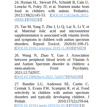
24. Hyman SL, Stewart PA, Schmidt B,
Lemcke N, Foley JT, et al. Nutrient in
food in children with autism. Ped
2012;130(2):145-53. [
DOI:10.1542/pe
0900L
] [
PMID
] [
]
25. Tan M, Yang T, Zhu J, Li Q, Lai X,
al. Maternal folic acid and micro
supplementation is associated with vitam
and symptoms in children with autism 
disorders. Reprod Toxicol. 2020;91
[
DOI:10.1016/j.reprotox.2019.11.009
] [
26. Wang N, Zhao Y, Gao J. Asso
between peripheral blood levels of V
and Autism Spectrum disorder in chi
meta-analysis. Front Psych
2021;12:742937.
[
DOI:10.3389/fpsyt.2021.742937
] [
PMI
27. Bandini LG, Anderson SE, Cu
Cermak S, Evans EW, Scampini R, et 
selectivity in children with autism 
disorders and typically developing chi
Pediatr. 2010;157(2):25
[
DOI:10.1016/j.jpeds.2010.02.013
] [
PM