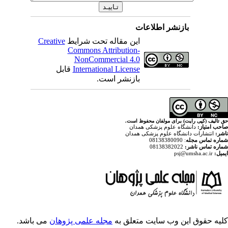
اطلاعات
Creative
این مقاله تحت شرایط
Commons Attribution-
NonCommercial 4.0
قابل
International License
بازنشر است.
ولفان محفوظ است
پزشکی همدان
م پزشکی همدان
ایت متعلق به
مجله علمی پژوهان
می باشد.