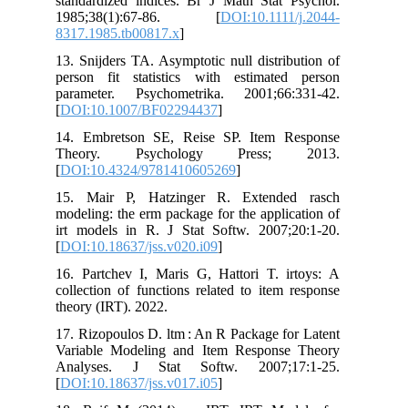
standardized indices. Br J Math Stat 
1985;38(1):67-86. [
DOI:10.1111
8317.1985.tb00817.x
]
13. Snijders TA. Asymptotic null distri
person fit statistics with estimate
parameter. Psychometrika. 2001;66
[
DOI:10.1007/BF02294437
]
14. Embretson SE, Reise SP. Item 
Theory. Psychology Press;
[
DOI:10.4324/9781410605269
]
15. Mair P, Hatzinger R. Extende
modeling: the erm package for the appli
irt models in R. J Stat Softw. 2007;
[
DOI:10.18637/jss.v020.i09
]
16. Partchev I, Maris G, Hattori T. i
collection of functions related to item
theory (IRT). 2022.
17. Rizopoulos D. ltm : An R Package f
Variable Modeling and Item Respons
Analyses. J Stat Softw. 2007;1
[
DOI:10.18637/jss.v017.i05
]