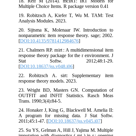
18. Reif M (2014). mcIRT: IRT Mod
Multiple Choice Items. R package versio
19. Robitzsch A, Kiefer T, Wu M. T
Analysis Modules. 2023.
20. Sijtsma K, Molenaar IW. Introdu
nonparametric item response theory. sa
[
DOI:10.4135/9781412984676
]
21. Chalmers RP. mirt : A multidimensi
response theory package for the r envir
Stat Softw. 2012;48:
[
DOI:10.18637/jss.v048.i06
]
22. Robitzsch A. sirt: Supplement
response theory models. 2023.
23. Wright BD, Masters GN. Comput
OUTFIT and INFIT Statistics. Ras
Trans. 1990;3(4):84-5.
24. Honaker J, King G, Blackwell M. Am
A program for missing data. J Sta
2011;45:1-47. [
DOI:10.18637/jss.v045.i
25. Su YS, Gelman A, Hill J, Yajima M.
imputation with diagnostics ( mi ) in r 