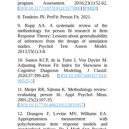
program. Assessment. 2016;23(1)
[
DOI:10.1177/1073191115577800
] [
PM
8. Tendeiro JN. PerFit: Person Fit. 2021.
9. Rupp AA. A systematic review
methodology for person fit research
Response Theory: Lessons about general
of inferences from the design of si
studies. Psychol Test Assess
2013;55(1):3-8.
10. Santos KCP, de la Torre J, Von D
Adjusting Person Fit Index for Ske
Cognitive Diagnosis Modeling. J C
2020;37:399-420. [
DOI:10.1007/s00
09325-5
]
11. Meijer RR, Sijtsma K. Methodology
evaluating person fit. Appl Psych
2001;25(2):107-35.
[
DOI:10.1177/01466210122031957
]
12. Drasgow F, Levine MV, Willi
Appropriateness measuremen
polychotomous item response mod