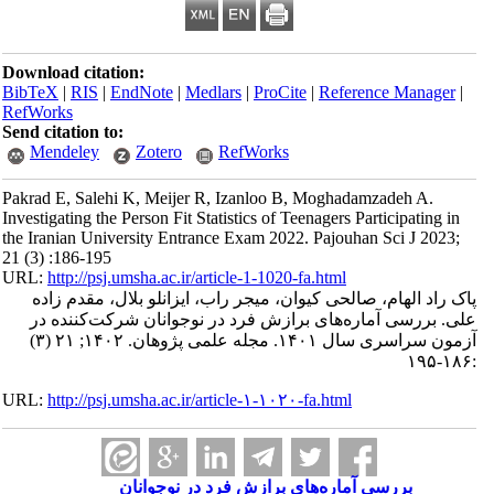
Download citation:
BibTeX
|
RIS
|
EndNote
|
Medlars
|
ProCite
|
Refe
RefWorks
Send citation to:
Mendeley
Zotero
RefWorks
Pakrad E, Salehi K, Meijer R, Izanloo B, Mogha
Investigating the Person Fit Statistics of Teenagers
the Iranian University Entrance Exam 2022. Pajou
21 (3) :186-195
URL:
http://psj.umsha.ac.ir/article-1-1020-fa.html
حی کیوان، میجر راب، ایزانلو بلال، مقدم زاده
‌های برازش فرد در نوجوانان شرکت‌کننده در
آزمون سراسری سال ۱۴۰۱. مجله علمی پژوهان. ۱۴۰۲; ۲۱ (۳)
URL:
http://psj.umsha.ac.ir/article-۱-۱۰۲۰-fa.html
اره‌های برازش فرد در نوجوانان