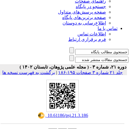
ی صفحات
ر پایگاه
رسش‌های متداول
رین‌های پایگاه
سانی به دوستان
ت تماس
راری ارتباط
برگشت به فهرست نسخه ها
|
‎ 10.61186/psj.21.3.186