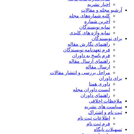
ریه
مقالات
اره‌های مجله
ماره
یسندگان
ژه های کلیدی
ن
 نگارش مقاله
دنامه نویسندگان
خ به داوران
 ارسال مقاله
قاله
ررسی و انتشار مقالات
متا
وران مجله
 داوران
قی
شریه
راک
 ثبت نام
 نام