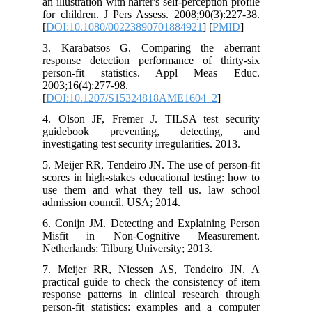
an illustration with harter's self-percepti
for children. J Pers Assess. 2008;90(3
[
DOI:10.1080/00223890701884921
] [
P
3. Karabatsos G. Comparing the a
response detection performance of th
person-fit statistics. Appl Mea
2003;16(4):277-98.
[
DOI:10.1207/S15324818AME1604_2
]
4. Olson JF, Fremer J. TILSA test 
guidebook preventing, detecti
investigating test security irregularities. 
5. Meijer RR, Tendeiro JN. The use of p
scores in high-stakes educational testin
use them and what they tell us. la
admission council. USA; 2014.
6. Conijn JM. Detecting and Explainin
Misfit in Non-Cognitive Measu
Netherlands: Tilburg University; 2013.
7. Meijer RR, Niessen AS, Tendeir
practical guide to check the consistenc
response patterns in clinical research
person-fit statistics: examples and a 