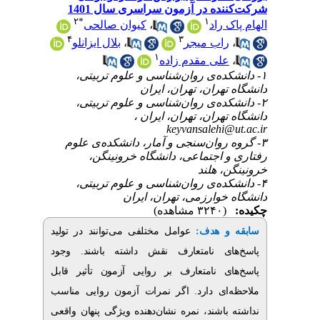
ده در آزمون سراسری سال 1401
۲
*
۱
کیوان صالحی
،
 راد
۴
۳
بلال ایزانلو
،
اب میجر
۱
لی مقدم زاده
۱- ه‌ی روان‌شناسی و علوم تربیتی
هران، تهران، ایران
۲- ه‌ی روان‌شناسی و علوم تربیتی
 تهران، تهران، ایران
keyvansalehi
۳- ان‌سنجی و آمار، دانشکده‌ی علوم
و اجتماعی، دانشگاه خرونینگن
، هلند
۴- ه‌ی روان‌شناسی و علوم تربیتی
خوارزمی، تهران، ایران
(۳۲۴۰ مشاهده)
عوامل مختلفی می‌توانند در تولید
:
و هدف
ای نامتعارف نقش داشته باشند. وجود
ی نامتعارف بر روایی آزمون تأثیر قابل
ای دارد. اگر نمرات آزمون روایی مناسب
اشند، نمره نشان‌دهنده ویژگی پنهان واقعی