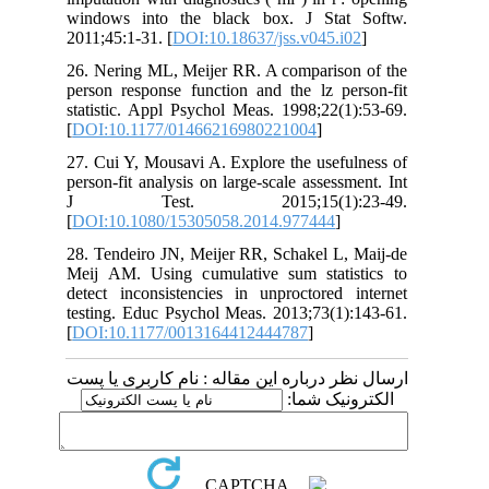
windows into the black box. J Sta
2011;45:1-31. [
DOI:10.18637/jss.v045.i
26. Nering ML, Meijer RR. A compariso
person response function and the lz pe
statistic. Appl Psychol Meas. 1998;22(
[
DOI:10.1177/01466216980221004
]
27. Cui Y, Mousavi A. Explore the usef
person-fit analysis on large-scale assess
J Test. 2015;15(1):2
[
DOI:10.1080/15305058.2014.977444
]
28. Tendeiro JN, Meijer RR, Schakel L,
Meij AM. Using cumulative sum stati
detect inconsistencies in unproctored 
testing. Educ Psychol Meas. 2013;73(1)
[
DOI:10.1177/0013164412444787
]
 درباره این مقاله : نام کاربری یا پست
ونیک شما