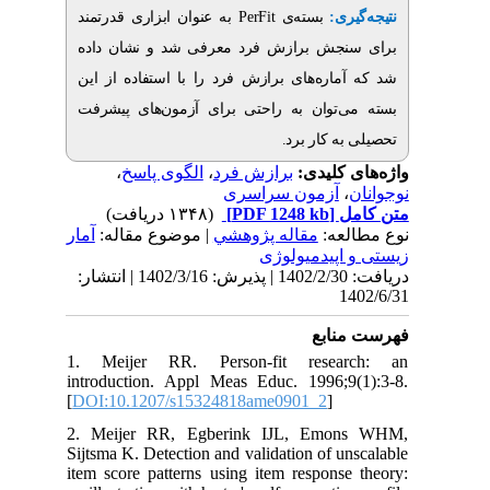
قدرتمند
عنوان ابزاری
به
PerFit
بسته‌ی
یری
جش برازش فرد معرفی شد و نشان داده
ماره‌های برازش فرد را با استفاده از این
‌توان به راحتی برای آزمون‌های پیشرفت
به کار برد
،
الگوی پاسخ
،
برازش فرد
ی کلیدی
آزمون سراسری
،
(۱۳۴۸ دریافت)
[PDF 1248 kb]
ل
لعه
مقاله پژوهشي
| موضوع مقاله:
آمار
اپیدمیولوژی
دریافت: 1402/2/30 | پذیرش: 1402/3/16 | انتشار:
1
نابع
1. Meijer RR. Person-fit resea
introduction. Appl Meas Educ. 1996;9
[
DOI:10.1207/s15324818ame0901_2
]
2. Meijer RR, Egberink IJL, Emo
Sijtsma K. Detection and validation of u
item score patterns using item respons